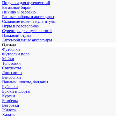
Подушки для путешествий
Багажные бирки
Пикник и барбекю
Банные наборы и аксессуары
Складные ножи и мультитулы
Игры и головоломки
Сувениры для путешествий
Пляжный отдых
Автомобильные аксессуары
Одежда
Футболки
Футболки поло
Майки
Толстовки
Свитшоты
Лонгсливы
Бейсболки
Панамы, шляпы, банданы
Рубашки
Брюки и шорты
Куртки
Бомберы
Ветровки
Жилеты
Халаты