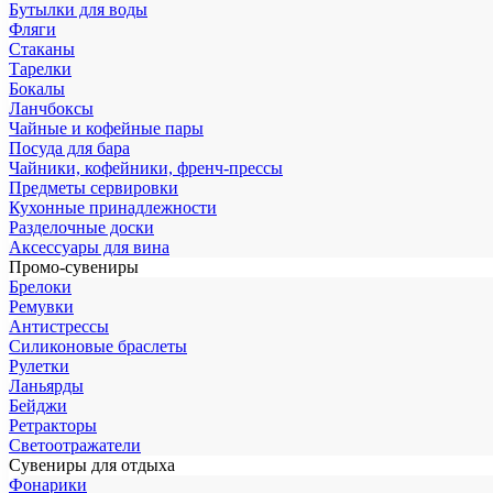
Бутылки для воды
Фляги
Стаканы
Тарелки
Бокалы
Ланчбоксы
Чайные и кофейные пары
Посуда для бара
Чайники, кофейники, френч-прессы
Предметы сервировки
Кухонные принадлежности
Разделочные доски
Аксессуары для вина
Промо-сувениры
Брелоки
Ремувки
Антистрессы
Силиконовые браслеты
Рулетки
Ланьярды
Бейджи
Ретракторы
Светоотражатели
Сувениры для отдыха
Фонарики