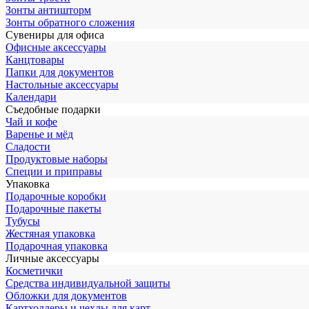
Зонты антишторм
Зонты обратного сложения
Сувениры для офиса
Офисные аксессуары
Канцтовары
Папки для документов
Настольные аксессуары
Календари
Съедобные подарки
Чай и кофе
Варенье и мёд
Сладости
Продуктовые наборы
Специи и приправы
Упаковка
Подарочные коробки
Подарочные пакеты
Тубусы
Жестяная упаковка
Подарочная упаковка
Личные аксессуары
Косметички
Средства индивидуальной защиты
Обложки для документов
Картхолдеры и чехлы для карт