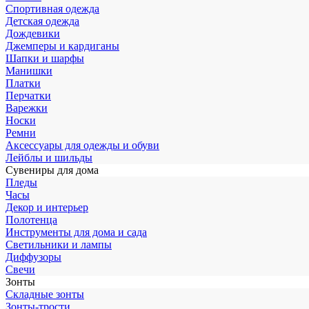
Спортивная одежда
Детская одежда
Дождевики
Джемперы и кардиганы
Шапки и шарфы
Манишки
Платки
Перчатки
Варежки
Носки
Ремни
Аксессуары для одежды и обуви
Лейблы и шильды
Сувениры для дома
Пледы
Часы
Декор и интерьер
Полотенца
Инструменты для дома и сада
Светильники и лампы
Диффузоры
Свечи
Зонты
Складные зонты
Зонты-трости