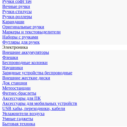
Ручки софт тач
Вечные ручки
Ручки-стилусы
Ручки-роллеры
Карандаши
Оригинальные ручки
Маркеры и текстовыделители
Наборы с ручками
Футляры для ручек
Электроника
Внешние аккумуляторы
Флешки
Беспроводные колонки
Наушники
Зарядные устройства беспроводные
Внешние жесткие диски
Док станции
Метеостанции
Фитнес-браслеты
Аксессуары для ПК
Аксессуары для мобильных устройств
USB хабы, переходники, кабели
Увлажнители воздуха
Умные гаджеты
Бытовая техника