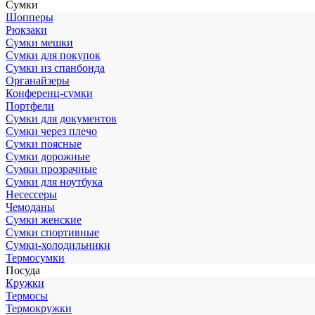
Сумки
Шопперы
Рюкзаки
Сумки мешки
Сумки для покупок
Сумки из спанбонда
Органайзеры
Конференц-сумки
Портфели
Сумки для документов
Сумки через плечо
Сумки поясные
Сумки дорожные
Сумки прозрачные
Сумки для ноутбука
Несессеры
Чемоданы
Сумки женские
Сумки спортивные
Сумки-холодильники
Термосумки
Посуда
Кружки
Термосы
Термокружки