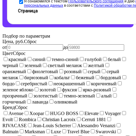
Я ознакомился с текстом
Пользовательского соглашения
и даю
персональных данных
в соответствии с
Политикой обработки п
Страница
Подбор по параметрам
Цена, руб.
Сброс
от
до
Цвет
Сброс
красный
синий
темно-синий
голубой
белый
черный
зеленый
светлый меланж
желтый
оранжевый
фиолетовый
розовый
серый
серый
меланж
бирюзовый
кобальт
бежевый
бордовый
бордо
серебристый
неокрашенный
коричневый
зеленое яблоко
золотой
фуксия
ярко-розовый
прозрачный
золотистый
темно-зеленый
алый
горчичный
лаванда
оливковый
Бренд
Сброс
Avenue
Xoopar
HUGO BOSS
Elevate
Voyager
Evolt
Rombica
Christian Lacroix
Cerruti 1881
RIVACASE
Jean-Louis Scherrer
Alessandro Venanzi
Balmain
Marksman
Luxe
Travel Blue
Swarovski