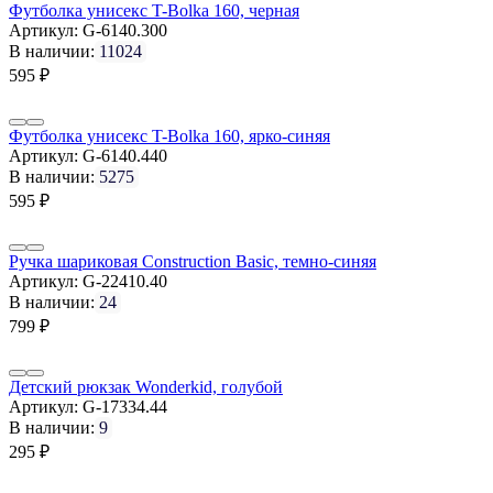
Футболка унисекс T-Bolka 160, черная
Артикул:
G-6140.300
В наличии:
11024
595
₽
Футболка унисекс T-Bolka 160, ярко-синяя
Артикул:
G-6140.440
В наличии:
5275
595
₽
Ручка шариковая Construction Basic, темно-синяя
Артикул:
G-22410.40
В наличии:
24
799
₽
Детский рюкзак Wonderkid, голубой
Артикул:
G-17334.44
В наличии:
9
295
₽