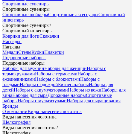
Спортивные сувениры
Спортивные сувениры
Спортивные шейкеры
Спортивные аксессуары
Спортивный
инвентарь
Спортивные сувениры
/
Спортивный инвентарь
Коврики для йоги
Скакалки
Награды
Награды
Медали
Стелы
Кубки
Плакетки
Подарочные наборы
Подарочные наборы
Наборы для мужчин
Наборы для женщин
Наборы с
термокружками
Наборы с термосами
Наборы с
ежедневниками
Наборы с блокнотами
Наборы с
пледами
Наборы с одеждой
Бизнес-наборы
Наборы для
детей
Наборы с аккумуляторами
Наборы из кожи
Наборы для
вина
Наборы для сыра
Дорожные наборы
Спортивные
наборы
Наборы с мультитулами
Наборы для выращивания
Бренды
О компании
Виды нанесения логотипа
Виды нанесения логотипа
Шелкография
Виды нанесения логотипа
/
Шелкография