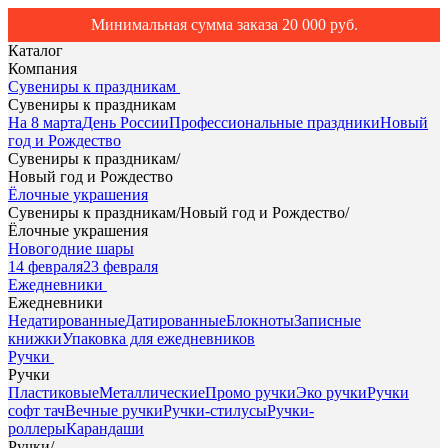
Минимальная сумма заказа 20 000 руб.
Каталог
Компания
Сувениры к праздникам
Сувениры к праздникам
На 8 марта
День России
Профессиональные праздники
Новый
год и Рождество
Сувениры к праздникам
/
Новый год и Рождество
Ёлочные украшения
Сувениры к праздникам
/
Новый год и Рождество
/
Ёлочные украшения
Новогодние шары
14 февраля
23 февраля
Ежедневники
Ежедневники
Недатированные
Датированные
Блокноты
Записные
книжки
Упаковка для ежедневников
Ручки
Ручки
Пластиковые
Металлические
Промо ручки
Эко ручки
Ручки
софт тач
Вечные ручки
Ручки-стилусы
Ручки-
роллеры
Карандаши
Ручки
/