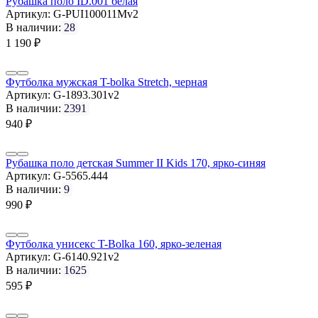
Рубашка поло ID.001 белая
Артикул:
G-PUI100011Mv2
В наличии:
28
1 190
₽
Футболка мужская T-bolka Stretch, черная
Артикул:
G-1893.301v2
В наличии:
2391
940
₽
Рубашка поло детская Summer II Kids 170, ярко-синяя
Артикул:
G-5565.444
В наличии:
9
990
₽
Футболка унисекс T-Bolka 160, ярко-зеленая
Артикул:
G-6140.921v2
В наличии:
1625
595
₽