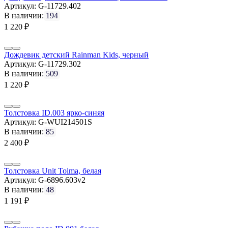
Артикул:
G-11729.402
В наличии:
194
1 220
₽
Дождевик детский Rainman Kids, черный
Артикул:
G-11729.302
В наличии:
509
1 220
₽
Толстовка ID.003 ярко-синяя
Артикул:
G-WUI214501S
В наличии:
85
2 400
₽
Толстовка Unit Toima, белая
Артикул:
G-6896.603v2
В наличии:
48
1 191
₽