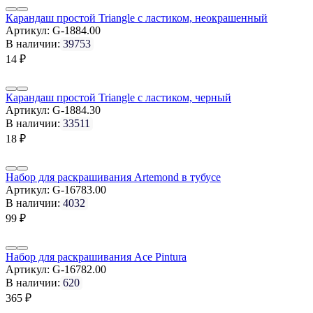
Карандаш простой Triangle с ластиком, неокрашенный
Артикул:
G-1884.00
В наличии:
39753
14
₽
Карандаш простой Triangle с ластиком, черный
Артикул:
G-1884.30
В наличии:
33511
18
₽
Набор для раскрашивания Artemond в тубусе
Артикул:
G-16783.00
В наличии:
4032
99
₽
Набор для раскрашивания Ace Pintura
Артикул:
G-16782.00
В наличии:
620
365
₽