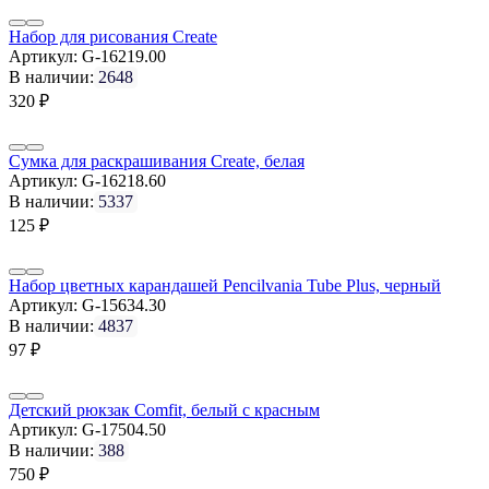
Набор для рисования Create
Артикул:
G-16219.00
В наличии:
2648
320
₽
Сумка для раскрашивания Create, белая
Артикул:
G-16218.60
В наличии:
5337
125
₽
Набор цветных карандашей Pencilvania Tube Plus, черный
Артикул:
G-15634.30
В наличии:
4837
97
₽
Детский рюкзак Comfit, белый с красным
Артикул:
G-17504.50
В наличии:
388
750
₽