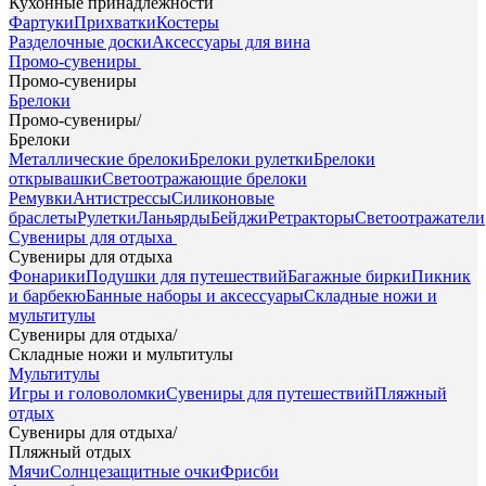
Кухонные принадлежности
Фартуки
Прихватки
Костеры
Разделочные доски
Аксессуары для вина
Промо-сувениры
Промо-сувениры
Брелоки
Промо-сувениры
/
Брелоки
Металлические брелоки
Брелоки рулетки
Брелоки
открывашки
Светоотражающие брелоки
Ремувки
Антистрессы
Силиконовые
браслеты
Рулетки
Ланьярды
Бейджи
Ретракторы
Светоотражатели
Сувениры для отдыха
Сувениры для отдыха
Фонарики
Подушки для путешествий
Багажные бирки
Пикник
и барбекю
Банные наборы и аксессуары
Складные ножи и
мультитулы
Сувениры для отдыха
/
Складные ножи и мультитулы
Мультитулы
Игры и головоломки
Сувениры для путешествий
Пляжный
отдых
Сувениры для отдыха
/
Пляжный отдых
Мячи
Солнцезащитные очки
Фрисби