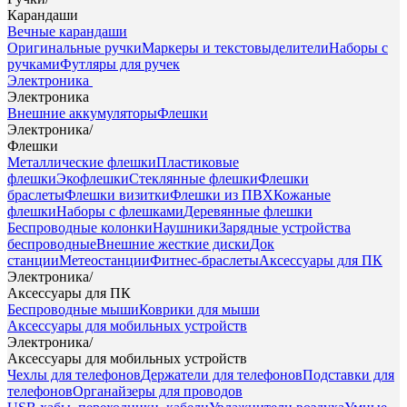
Карандаши
Вечные карандаши
Оригинальные ручки
Маркеры и текстовыделители
Наборы с
ручками
Футляры для ручек
Электроника
Электроника
Внешние аккумуляторы
Флешки
Электроника
/
Флешки
Металлические флешки
Пластиковые
флешки
Экофлешки
Стеклянные флешки
Флешки
браслеты
Флешки визитки
Флешки из ПВХ
Кожаные
флешки
Наборы с флешками
Деревянные флешки
Беспроводные колонки
Наушники
Зарядные устройства
беспроводные
Внешние жесткие диски
Док
станции
Метеостанции
Фитнес-браслеты
Аксессуары для ПК
Электроника
/
Аксессуары для ПК
Беспроводные мыши
Коврики для мыши
Аксессуары для мобильных устройств
Электроника
/
Аксессуары для мобильных устройств
Чехлы для телефонов
Держатели для телефонов
Подставки для
телефонов
Органайзеры для проводов