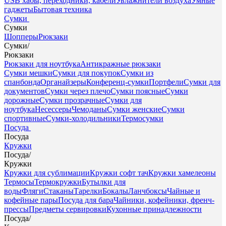
USB хабы, переходники, кабели
Увлажнители воздуха
Умные
гаджеты
Бытовая техника
Сумки
Сумки
Шопперы
Рюкзаки
Сумки
/
Рюкзаки
Рюкзаки для ноутбука
Антикражные рюкзаки
Сумки мешки
Сумки для покупок
Сумки из
спанбонда
Органайзеры
Конференц-сумки
Портфели
Сумки для
документов
Сумки через плечо
Сумки поясные
Сумки
дорожные
Сумки прозрачные
Сумки для
ноутбука
Несессеры
Чемоданы
Сумки женские
Сумки
спортивные
Сумки-холодильники
Термосумки
Посуда
Посуда
Кружки
Посуда
/
Кружки
Кружки для сублимации
Кружки софт тач
Кружки хамелеоны
Термосы
Термокружки
Бутылки для
воды
Фляги
Стаканы
Тарелки
Бокалы
Ланчбоксы
Чайные и
кофейные пары
Посуда для бара
Чайники, кофейники, френч-
прессы
Предметы сервировки
Кухонные принадлежности
Посуда
/