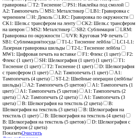
гравировка
T2: Тиснение
PS1: Наклейка под смолой
A2: Тампопечать
MS1: Металстикер
LB1: Гравировка с
чернением
H: Деколь
LRC: Гравировка по окружности
CK1: Шелк.с трансфером на ленту
CK2: Шелк.с трансфером
на шеврон
MS2: Металстикер
SB2: Сублимация
LRM:
Гравировка по окружности
UVR: Круговая УФ печать
SB1: Сублимация/посуда
T1-L: Тиснение лейбла
LC1-L1:
Лазерная гравировка шильды
T2-L: Тиснение лейбла
MW1: Цифровая печать на вставке
F1: Флекс (1 цвет)
F2:
Флекс (1 цвет)
SH: Шелкография (1 цвет) (1 цвет)
T1:
Тиснение (1 цвет)
T2: Тиснение (1 цвет)
D: Шелкография
с трансфером (1 цвет)
A2: Тампопечать (1 цвет)
A1:
Тампопечать (4 цвета)
ST-L2: Швейные операции (лейблы/
шильды)
A2: Тампопечать (5 цветов)
A1: Тампопечать (1
цвет)
A1: Тампопечать (5 цветов)
A1: Тампопечать (2
цвета)
A2: Тампопечать (2 цвета)
A1: Тампопечать (3
цвета)
B: Шелкография на текстиль (2 цвета)
B:
Шелкография на текстиль (3 цвета)
B: Шелкография на
текстиль (1 цвет)
B: Шелкография на текстиль (4 цвета)
B: Шелкография на текстиль (5 цветов)
D: Шелкография с
трансфером (2 цвета)
Показать
Очистить