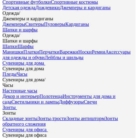
Спортивные футболки
Спортивные костюмы
Детская одежда
Дождевики
Джемперы и кардиганы
Одежда
/
Джемперы и кардиганы
Джемперы
Свитеры
Пуловеры
Кардиганы
Шапки и шарфы
Одежда
/
Шапки и шарфы
Шапки
Шарфы
Манишки
Платки
Перчатки
Варежки
Носки
Ремни
Аксессуары
для одежды и обуви
Лейблы и шильды
Сувениры для дома
Сувениры для дома
Пледы
Часы
Сувениры для дома
/
Часы
Настенные часы
Декор и интерьер
Полотенца
Инструменты для дома и
сада
Светильники и лампы
Диффузоры
Свечи
Зонты
Зонты
Складные зонты
Зонты-трости
Зонты антишторм
Зонты
обратного сложения
Сувениры для офиса
Сувениры для офиса