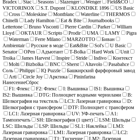
Bradex
Stac
Seasons
Slazenger
Wenger
Field&CO
VICTORINOX
S.T. Dupont
KLONDIKE 1896
US Basic
Cross
Moleskine
Montblanc
Waterline
THERMOS
Chinelli
Lady Hamilton
Eat & Bite
Journalbooks
Lettertone
Bruno Visconti
Pierre Cardin
Parker
William
Lloyd
OKTAUR
Scripto
Prodir
UMA
LAMY
Pigra
Waterman
Ferre Milano
MARZOTTO
Биван
Ambientair
Русские в моде
Eat&Bite
Sol's
U Basic
Senator
OPen
Адъютант
T-Bolka
Hard Work
Unit
Troika
James Harvest
Inspire
Stride
Indivo
Контекст
Molti
Bizbolka
BNC
Sherst
Altavolo
Pasabahce
Соль
Philippi
IQ Puzzle
Башкирский фарфоровый завод
Arti
Circle Joy
Арктика
Pininfarina
Нанесение
Сброс
F1: Флекс
F2: Флекс
I: Вышивка
IS1: Вышивка
IS2: Вышивка
DTG: Полноцвет водными чернилами
B:
Шелкография на текстиль
LC3: Лазерная гравировка
D:
Шелкография с трансфером
DTF: Полноцвет с трансфером
LC1: Лазерная гравировка
UV: УФ-печать
A1:
Тампопечать
SH: Шелкография (1 цвет)
LSM: Шильды
LSC: Шильды
LSP: Шильды
SL1: Наклейка
LM3:
Лазерная гравировка
LM1: Лазерная гравировка
LC2:
Лазерная гравировка
T1: Тиснение
LM2: Лазерная