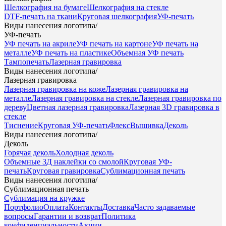
Шелкография на бумаге
Шелкография на стекле
DTF-печать на ткани
Круговая шелкография
УФ-печать
Виды нанесения логотипа
/
УФ-печать
УФ печать на акриле
УФ печать на картоне
УФ печать на
металле
УФ печать на пластике
Объемная УФ печать
Тампопечать
Лазерная гравировка
Виды нанесения логотипа
/
Лазерная гравировка
Лазерная гравировка на коже
Лазерная гравировка на
металле
Лазерная гравировка на стекле
Лазерная гравировка по
дереву
Цветная лазерная гравировка
Лазерная 3D гравировка в
стекле
Тиснение
Круговая УФ-печать
Флекс
Вышивка
Деколь
Виды нанесения логотипа
/
Деколь
Горячая деколь
Холодная деколь
Объемные 3Д наклейки со смолой
Круговая УФ-
печать
Круговая гравировка
Сублимационная печать
Виды нанесения логотипа
/
Сублимационная печать
Сублимация на кружке
Портфолио
Оплата
Контакты
Доставка
Часто задаваемые
вопросы
Гарантии и возврат
Политика
конфиденциальности
Акции