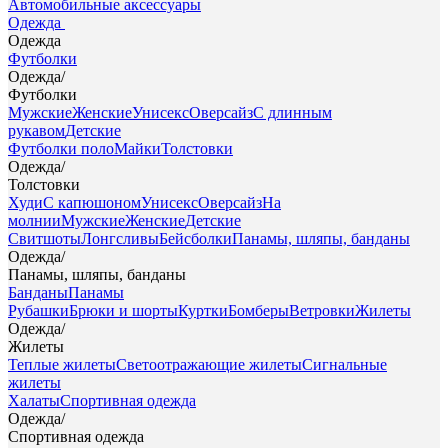
Автомобильные аксессуары
Одежда
Одежда
Футболки
Одежда
/
Футболки
Мужские
Женские
Унисекс
Оверсайз
С длинным
рукавом
Детские
Футболки поло
Майки
Толстовки
Одежда
/
Толстовки
Худи
С капюшоном
Унисекс
Оверсайз
На
молнии
Мужские
Женские
Детские
Свитшоты
Лонгсливы
Бейсболки
Панамы, шляпы, банданы
Одежда
/
Панамы, шляпы, банданы
Банданы
Панамы
Рубашки
Брюки и шорты
Куртки
Бомберы
Ветровки
Жилеты
Одежда
/
Жилеты
Теплые жилеты
Светоотражающие жилеты
Сигнальные
жилеты
Халаты
Спортивная одежда
Одежда
/
Спортивная одежда