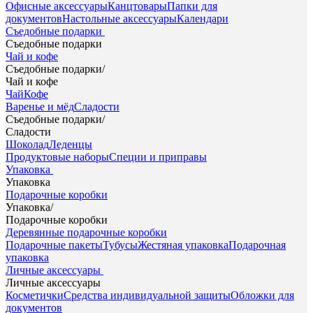
Офисные аксессуары
Канцтовары
Папки для
документов
Настольные аксессуары
Календари
Съедобные подарки
Съедобные подарки
Чай и кофе
Съедобные подарки
/
Чай и кофе
Чай
Кофе
Варенье и мёд
Сладости
Съедобные подарки
/
Сладости
Шоколад
Леденцы
Продуктовые наборы
Специи и приправы
Упаковка
Упаковка
Подарочные коробки
Упаковка
/
Подарочные коробки
Деревянные подарочные коробки
Подарочные пакеты
Тубусы
Жестяная упаковка
Подарочная
упаковка
Личные аксессуары
Личные аксессуары
Косметички
Средства индивидуальной защиты
Обложки для
документов