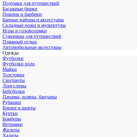
Подушки для путешествий
Багажные бирки
Пикник и барбекю
Банные наборы и аксессуары
Складные ножи и мультитулы
Игры и головоломки
Сувениры для путешествий
Пляжный отдых
Автомобильные аксессуары
Одежда
Футболки
Футболки поло
Майки
Толстовки
Свитшоты
Лонгсливы
Бейсболки
Панамы, шляпы, банданы
Рубашки
Брюки и шорты
Куртки
Бомберы
Ветровки
Жилеты
Халаты