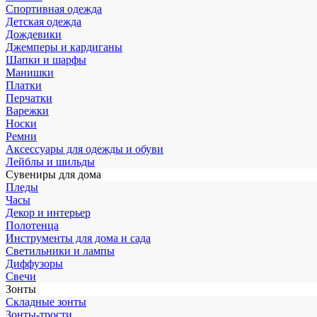
Спортивная одежда
Детская одежда
Дождевики
Джемперы и кардиганы
Шапки и шарфы
Манишки
Платки
Перчатки
Варежки
Носки
Ремни
Аксессуары для одежды и обуви
Лейблы и шильды
Сувениры для дома
Пледы
Часы
Декор и интерьер
Полотенца
Инструменты для дома и сада
Светильники и лампы
Диффузоры
Свечи
Зонты
Складные зонты
Зонты-трости