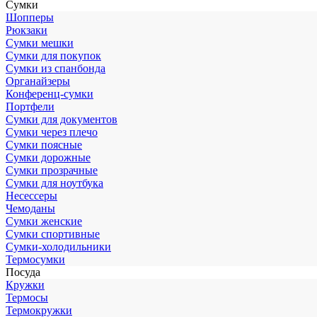
Сумки
Шопперы
Рюкзаки
Сумки мешки
Сумки для покупок
Сумки из спанбонда
Органайзеры
Конференц-сумки
Портфели
Сумки для документов
Сумки через плечо
Сумки поясные
Сумки дорожные
Сумки прозрачные
Сумки для ноутбука
Несессеры
Чемоданы
Сумки женские
Сумки спортивные
Сумки-холодильники
Термосумки
Посуда
Кружки
Термосы
Термокружки