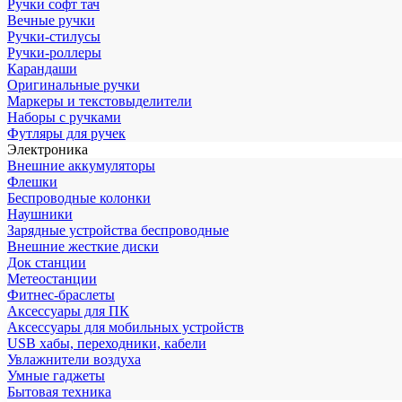
Ручки софт тач
Вечные ручки
Ручки-стилусы
Ручки-роллеры
Карандаши
Оригинальные ручки
Маркеры и текстовыделители
Наборы с ручками
Футляры для ручек
Электроника
Внешние аккумуляторы
Флешки
Беспроводные колонки
Наушники
Зарядные устройства беспроводные
Внешние жесткие диски
Док станции
Метеостанции
Фитнес-браслеты
Аксессуары для ПК
Аксессуары для мобильных устройств
USB хабы, переходники, кабели
Увлажнители воздуха
Умные гаджеты
Бытовая техника