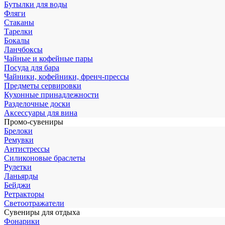
Бутылки для воды
Фляги
Стаканы
Тарелки
Бокалы
Ланчбоксы
Чайные и кофейные пары
Посуда для бара
Чайники, кофейники, френч-прессы
Предметы сервировки
Кухонные принадлежности
Разделочные доски
Аксессуары для вина
Промо-сувениры
Брелоки
Ремувки
Антистрессы
Силиконовые браслеты
Рулетки
Ланьярды
Бейджи
Ретракторы
Светоотражатели
Сувениры для отдыха
Фонарики