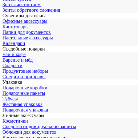
Зонты антишторм
Зонты обратного сложения
Сувениры для офиса
Офисные аксессуары
Канцтовары
Папки для документов
Настольные аксессуары
Календари
Съедобные подарки
Чай и кофе
Варенье и мёд
Сладости
Продуктовые наборы
Специи и приправы
Упаковка
Подарочные коробки
Подарочные пакеты
Тубусы
Жестяная упаковка
Подарочная упаковка
Личные аксессуары
Косметички
Средства индивидуальной защиты
Обложки для документов
Картхолдеры и чехлы для карт