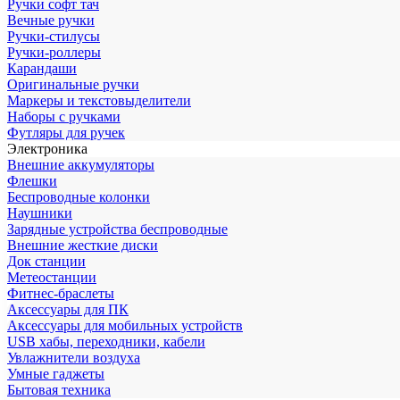
Ручки софт тач
Вечные ручки
Ручки-стилусы
Ручки-роллеры
Карандаши
Оригинальные ручки
Маркеры и текстовыделители
Наборы с ручками
Футляры для ручек
Электроника
Внешние аккумуляторы
Флешки
Беспроводные колонки
Наушники
Зарядные устройства беспроводные
Внешние жесткие диски
Док станции
Метеостанции
Фитнес-браслеты
Аксессуары для ПК
Аксессуары для мобильных устройств
USB хабы, переходники, кабели
Увлажнители воздуха
Умные гаджеты
Бытовая техника