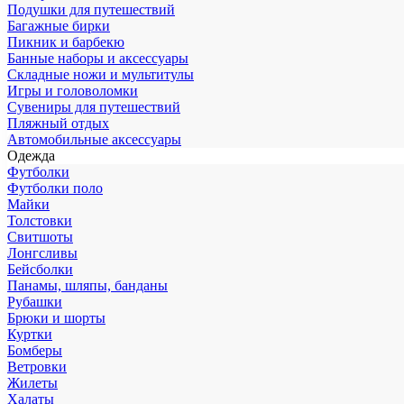
Подушки для путешествий
Багажные бирки
Пикник и барбекю
Банные наборы и аксессуары
Складные ножи и мультитулы
Игры и головоломки
Сувениры для путешествий
Пляжный отдых
Автомобильные аксессуары
Одежда
Футболки
Футболки поло
Майки
Толстовки
Свитшоты
Лонгсливы
Бейсболки
Панамы, шляпы, банданы
Рубашки
Брюки и шорты
Куртки
Бомберы
Ветровки
Жилеты
Халаты