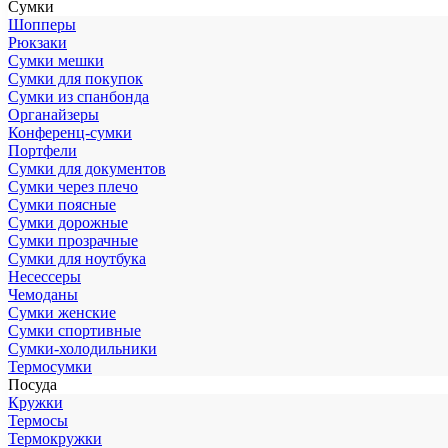
Сумки
Шопперы
Рюкзаки
Сумки мешки
Сумки для покупок
Сумки из спанбонда
Органайзеры
Конференц-сумки
Портфели
Сумки для документов
Сумки через плечо
Сумки поясные
Сумки дорожные
Сумки прозрачные
Сумки для ноутбука
Несессеры
Чемоданы
Сумки женские
Сумки спортивные
Сумки-холодильники
Термосумки
Посуда
Кружки
Термосы
Термокружки