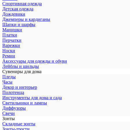
Спортивная одежда
Детская одежда
Дождевики
Джемперы и кардиганы
Шапки и шарфы
Манишки
Платки
Перчатки
Варежки
Носки
Ремни
Аксессуары для одежды и обуви
Лейблы и шильды
Сувениры для дома
Пледы
Часы
Декор и интерьер
Полотенца
Инструменты для дома и сада
Светильники и лампы
Диффузоры
Свечи
Зонты
Складные зонты
Зонты-трости