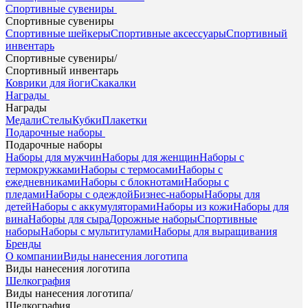
Спортивные сувениры
Спортивные сувениры
Спортивные шейкеры
Спортивные аксессуары
Спортивный
инвентарь
Спортивные сувениры
/
Спортивный инвентарь
Коврики для йоги
Скакалки
Награды
Награды
Медали
Стелы
Кубки
Плакетки
Подарочные наборы
Подарочные наборы
Наборы для мужчин
Наборы для женщин
Наборы с
термокружками
Наборы с термосами
Наборы с
ежедневниками
Наборы с блокнотами
Наборы с
пледами
Наборы с одеждой
Бизнес-наборы
Наборы для
детей
Наборы с аккумуляторами
Наборы из кожи
Наборы для
вина
Наборы для сыра
Дорожные наборы
Спортивные
наборы
Наборы с мультитулами
Наборы для выращивания
Бренды
О компании
Виды нанесения логотипа
Виды нанесения логотипа
Шелкография
Виды нанесения логотипа
/
Шелкография