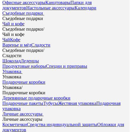
Офисные аксессуары
Канцтовары
Папки для
документов
Настольные аксессуары
Календари
Съедобные подарки
Съедобные подарки
Чай и кофе
Съедобные подарки
/
Чай и кофе
Чай
Кофе
Варенье и мёд
Сладости
Съедобные подарки
/
Сладости
Шоколад
Леденцы
Продуктовые наборы
Специи и приправы
Упаковка
Упаковка
Подарочные коробки
Упаковка
/
Подарочные коробки
Деревянные подарочные коробки
Подарочные пакеты
Тубусы
Жестяная упаковка
Подарочная
упаковка
Личные аксессуары
Личные аксессуары
Косметички
Средства индивидуальной защиты
Обложки для
документов