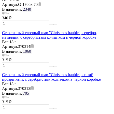
Артикул:
G-17663.70
В наличии:
2340
ЦЕНА:
340
₽
Стеклянный елочный шар "Christmas bauble", серебро,
металлик, с серебристым колпачком в черной коробке
Вес:
18 г
Артикул:
370314
В наличии:
1060
ЦЕНА:
315
₽
Стеклянный елочный шар "Christmas bauble", синий
прозрачный, с серебристым колпачком в черной коробке
Вес:
18 г
Артикул:
370313
В наличии:
705
ЦЕНА:
315
₽