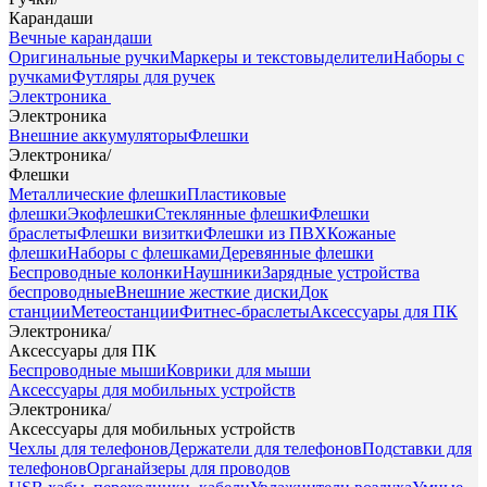
Карандаши
Вечные карандаши
Оригинальные ручки
Маркеры и текстовыделители
Наборы с
ручками
Футляры для ручек
Электроника
Электроника
Внешние аккумуляторы
Флешки
Электроника
/
Флешки
Металлические флешки
Пластиковые
флешки
Экофлешки
Стеклянные флешки
Флешки
браслеты
Флешки визитки
Флешки из ПВХ
Кожаные
флешки
Наборы с флешками
Деревянные флешки
Беспроводные колонки
Наушники
Зарядные устройства
беспроводные
Внешние жесткие диски
Док
станции
Метеостанции
Фитнес-браслеты
Аксессуары для ПК
Электроника
/
Аксессуары для ПК
Беспроводные мыши
Коврики для мыши
Аксессуары для мобильных устройств
Электроника
/
Аксессуары для мобильных устройств
Чехлы для телефонов
Держатели для телефонов
Подставки для
телефонов
Органайзеры для проводов