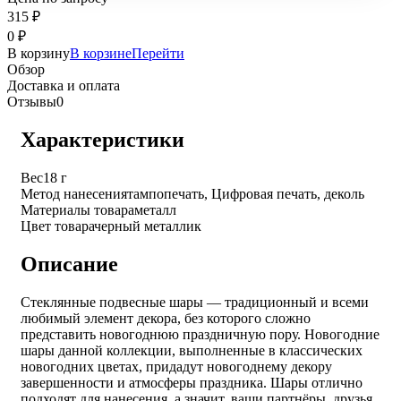
315
₽
0
₽
В корзину
В корзине
Перейти
Обзор
Доставка и оплата
Отзывы
0
Характеристики
Вес
18 г
Метод нанесения
тампопечать, Цифровая печать, деколь
Материалы товара
металл
Цвет товара
черный металлик
Описание
Стеклянные подвесные шары — традиционный и всеми
любимый элемент декора, без которого сложно
представить новогоднюю праздничную пору. Новогодние
шары данной коллекции, выполненные в классических
новогодних цветах, придадут новогоднему декору
завершенности и атмосферы праздника. Шары отлично
подходят для нанесения, а значит, ваши партнёры, друзья