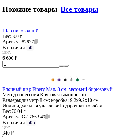
Похожие товары
Все товары
Шар новогодний
Вес:
560 г
Артикул:
82837
В наличии:
50
ЦЕНА:
6 600
₽
+4
Елочный шар Finery Matt, 8 см, матовый бирюзовый
Метод нанесения:
Круговая тампопечать
Размеры:
диаметр 8 см; коробка: 9,2х9,2х10 см
Индивидуальная упаковка:
Подарочная коробка
Вес:
76.04 г
Артикул:
G-17663.49
В наличии:
505
ЦЕНА:
340
₽