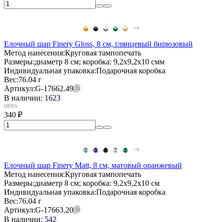
+4
Елочный шар Finery Gloss, 8 см, глянцевый бирюзовый
Метод нанесения:
Круговая тампопечать
Размеры:
диаметр 8 см; коробка: 9,2х9,2х10 смм
Индивидуальная упаковка:
Подарочная коробка
Вес:
76.04 г
Артикул:
G-17662.49
В наличии:
1623
ЦЕНА:
340
₽
+4
Елочный шар Finery Matt, 8 см, матовый оранжевый
Метод нанесения:
Круговая тампопечать
Размеры:
диаметр 8 см; коробка: 9,2х9,2х10 см
Индивидуальная упаковка:
Подарочная коробка
Вес:
76.04 г
Артикул:
G-17663.20
В наличии:
542