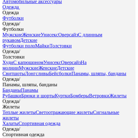
Автомобильные аксессуары
Одежда
Одежда
Футболки
Одежда
/
Футболки
Мужские
Женские
Унисекс
Оверсайз
С длинным
рукавом
Детские
Футболки поло
Майки
Толстовки
Одежда
/
Толстовки
Худи
С капюшоном
Унисекс
Оверсайз
На
молнии
Мужские
Женские
Детские
Свитшоты
Лонгсливы
Бейсболки
Панамы, шляпы, банданы
Одежда
/
Панамы, шляпы, банданы
Банданы
Панамы
Рубашки
Брюки и шорты
Куртки
Бомберы
Ветровки
Жилеты
Одежда
/
Жилеты
Теплые жилеты
Светоотражающие жилеты
Сигнальные
жилеты
Халаты
Спортивная одежда
Одежда
/
Спортивная одежда