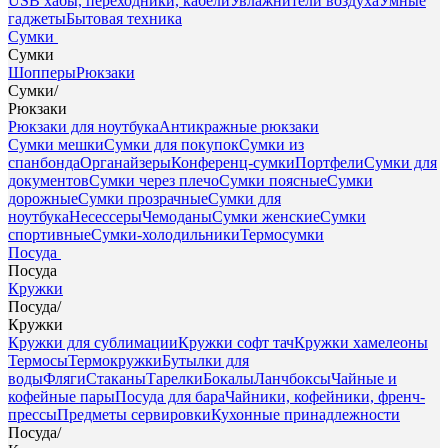
USB хабы, переходники, кабели
Увлажнители воздуха
Умные
гаджеты
Бытовая техника
Сумки
Сумки
Шопперы
Рюкзаки
Сумки
/
Рюкзаки
Рюкзаки для ноутбука
Антикражные рюкзаки
Сумки мешки
Сумки для покупок
Сумки из
спанбонда
Органайзеры
Конференц-сумки
Портфели
Сумки для
документов
Сумки через плечо
Сумки поясные
Сумки
дорожные
Сумки прозрачные
Сумки для
ноутбука
Несессеры
Чемоданы
Сумки женские
Сумки
спортивные
Сумки-холодильники
Термосумки
Посуда
Посуда
Кружки
Посуда
/
Кружки
Кружки для сублимации
Кружки софт тач
Кружки хамелеоны
Термосы
Термокружки
Бутылки для
воды
Фляги
Стаканы
Тарелки
Бокалы
Ланчбоксы
Чайные и
кофейные пары
Посуда для бара
Чайники, кофейники, френч-
прессы
Предметы сервировки
Кухонные принадлежности
Посуда
/