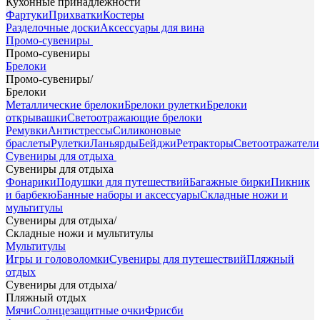
Кухонные принадлежности
Фартуки
Прихватки
Костеры
Разделочные доски
Аксессуары для вина
Промо-сувениры
Промо-сувениры
Брелоки
Промо-сувениры
/
Брелоки
Металлические брелоки
Брелоки рулетки
Брелоки
открывашки
Светоотражающие брелоки
Ремувки
Антистрессы
Силиконовые
браслеты
Рулетки
Ланьярды
Бейджи
Ретракторы
Светоотражатели
Сувениры для отдыха
Сувениры для отдыха
Фонарики
Подушки для путешествий
Багажные бирки
Пикник
и барбекю
Банные наборы и аксессуары
Складные ножи и
мультитулы
Сувениры для отдыха
/
Складные ножи и мультитулы
Мультитулы
Игры и головоломки
Сувениры для путешествий
Пляжный
отдых
Сувениры для отдыха
/
Пляжный отдых
Мячи
Солнцезащитные очки
Фрисби