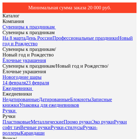
Минимальная сумма заказа 20 000 руб.
Каталог
Компания
Сувениры к праздникам
Сувениры к праздникам
На 8 марта
День России
Профессиональные праздники
Новый
год и Рождество
Сувениры к праздникам
/
Новый год и Рождество
Ёлочные украшения
Сувениры к праздникам
/
Новый год и Рождество
/
Ёлочные украшения
Новогодние шары
14 февраля
23 февраля
Ежедневники
Ежедневники
Недатированные
Датированные
Блокноты
Записные
книжки
Упаковка для ежедневников
Ручки
Ручки
Пластиковые
Металлические
Промо ручки
Эко ручки
Ручки
софт тач
Вечные ручки
Ручки-стилусы
Ручки-
роллеры
Карандаши
Ручки
/