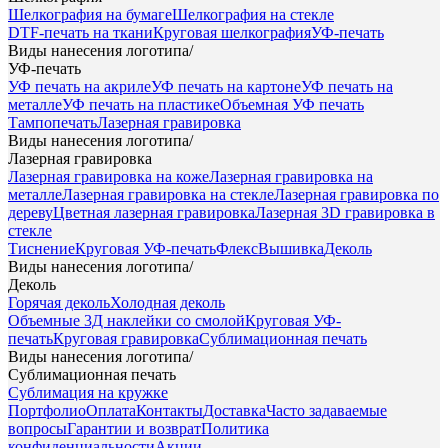
Шелкография на бумаге
Шелкография на стекле
DTF-печать на ткани
Круговая шелкография
УФ-печать
Виды нанесения логотипа
/
УФ-печать
УФ печать на акриле
УФ печать на картоне
УФ печать на
металле
УФ печать на пластике
Объемная УФ печать
Тампопечать
Лазерная гравировка
Виды нанесения логотипа
/
Лазерная гравировка
Лазерная гравировка на коже
Лазерная гравировка на
металле
Лазерная гравировка на стекле
Лазерная гравировка по
дереву
Цветная лазерная гравировка
Лазерная 3D гравировка в
стекле
Тиснение
Круговая УФ-печать
Флекс
Вышивка
Деколь
Виды нанесения логотипа
/
Деколь
Горячая деколь
Холодная деколь
Объемные 3Д наклейки со смолой
Круговая УФ-
печать
Круговая гравировка
Сублимационная печать
Виды нанесения логотипа
/
Сублимационная печать
Сублимация на кружке
Портфолио
Оплата
Контакты
Доставка
Часто задаваемые
вопросы
Гарантии и возврат
Политика
конфиденциальности
Акции