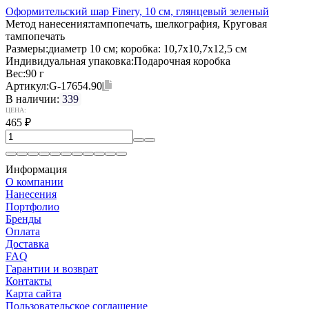
Оформительский шар Finery, 10 см, глянцевый зеленый
Метод нанесения:
тампопечать, шелкография, Круговая
тампопечать
Размеры:
диаметр 10 см; коробка: 10,7х10,7х12,5 см
Индивидуальная упаковка:
Подарочная коробка
Вес:
90 г
Артикул:
G-17654.90
В наличии:
339
ЦЕНА:
465
₽
Информация
О компании
Нанесения
Портфолио
Бренды
Оплата
Доставка
FAQ
Гарантии и возврат
Контакты
Карта сайта
Пользовательское соглашение