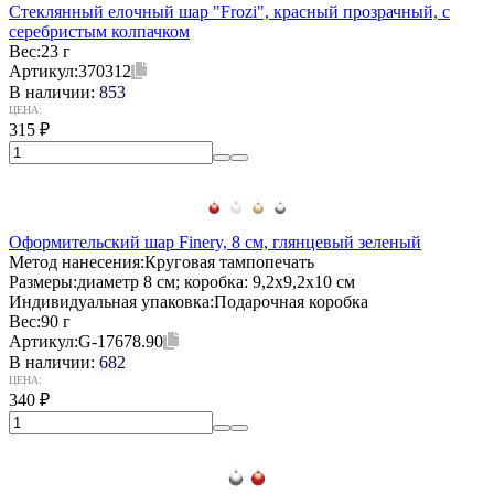
Стеклянный елочный шар "Frozi", красный прозрачный, с
серебристым колпачком
Вес:
23 г
Артикул:
370312
В наличии:
853
ЦЕНА:
315
₽
Оформительский шар Finery, 8 см, глянцевый зеленый
Метод нанесения:
Круговая тампопечать
Размеры:
диаметр 8 см; коробка: 9,2х9,2х10 см
Индивидуальная упаковка:
Подарочная коробка
Вес:
90 г
Артикул:
G-17678.90
В наличии:
682
ЦЕНА:
340
₽