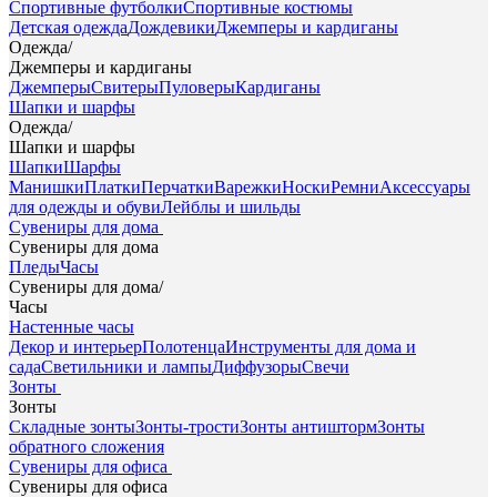
Спортивные футболки
Спортивные костюмы
Детская одежда
Дождевики
Джемперы и кардиганы
Одежда
/
Джемперы и кардиганы
Джемперы
Свитеры
Пуловеры
Кардиганы
Шапки и шарфы
Одежда
/
Шапки и шарфы
Шапки
Шарфы
Манишки
Платки
Перчатки
Варежки
Носки
Ремни
Аксессуары
для одежды и обуви
Лейблы и шильды
Сувениры для дома
Сувениры для дома
Пледы
Часы
Сувениры для дома
/
Часы
Настенные часы
Декор и интерьер
Полотенца
Инструменты для дома и
сада
Светильники и лампы
Диффузоры
Свечи
Зонты
Зонты
Складные зонты
Зонты-трости
Зонты антишторм
Зонты
обратного сложения
Сувениры для офиса
Сувениры для офиса