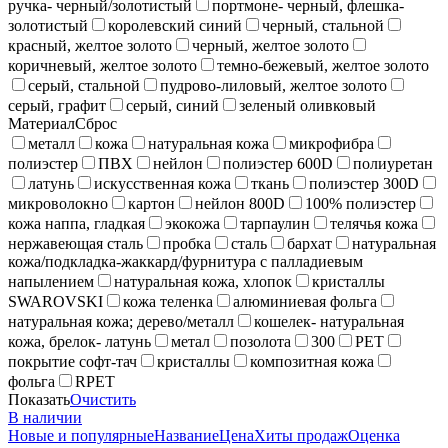
ручка- черный/золотистый
портмоне- черный, флешка-
золотистый
королевский синий
черный, стальной
красный, желтое золото
черный, желтое золото
коричневый, желтое золото
темно-бежевый, желтое золото
серый, стальной
пудрово-лиловый, желтое золото
серый, графит
серый, синий
зеленый оливковый
Материал
Сброс
металл
кожа
натуральная кожа
микрофибра
полиэстер
ПВХ
нейлон
полиэстер 600D
полиуретан
латунь
искусственная кожа
ткань
полиэстер 300D
микроволокно
картон
нейлон 800D
100% полиэстер
кожа наппа, гладкая
экокожа
тарпаулин
телячья кожа
нержавеющая сталь
пробка
сталь
бархат
натуральная
кожа/подкладка-жаккард/фурнитура с палладиевым
напылением
натуральная кожа, хлопок
кристаллы
SWAROVSKI
кожа теленка
алюминиевая фольга
натуральная кожа; дерево/металл
кошелек- натуральная
кожа, брелок- латунь
метал
позолота
300
PET
покрытие софт-тач
кристаллы
композитная кожа
фольга
RPET
Показать
Очистить
В наличии
Новые и популярные
Название
Цена
Хиты продаж
Оценка