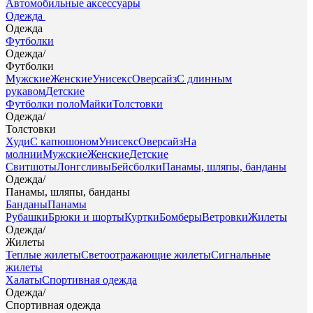
Автомобильные аксессуары
Одежда
Одежда
Футболки
Одежда
/
Футболки
Мужские
Женские
Унисекс
Оверсайз
С длинным
рукавом
Детские
Футболки поло
Майки
Толстовки
Одежда
/
Толстовки
Худи
С капюшоном
Унисекс
Оверсайз
На
молнии
Мужские
Женские
Детские
Свитшоты
Лонгсливы
Бейсболки
Панамы, шляпы, банданы
Одежда
/
Панамы, шляпы, банданы
Банданы
Панамы
Рубашки
Брюки и шорты
Куртки
Бомберы
Ветровки
Жилеты
Одежда
/
Жилеты
Теплые жилеты
Светоотражающие жилеты
Сигнальные
жилеты
Халаты
Спортивная одежда
Одежда
/
Спортивная одежда