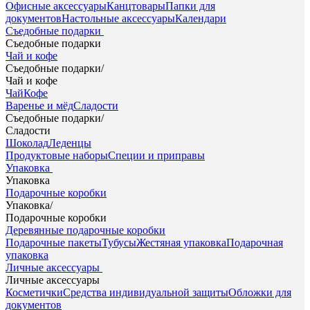
Офисные аксессуары
Канцтовары
Папки для
документов
Настольные аксессуары
Календари
Съедобные подарки
Съедобные подарки
Чай и кофе
Съедобные подарки
/
Чай и кофе
Чай
Кофе
Варенье и мёд
Сладости
Съедобные подарки
/
Сладости
Шоколад
Леденцы
Продуктовые наборы
Специи и приправы
Упаковка
Упаковка
Подарочные коробки
Упаковка
/
Подарочные коробки
Деревянные подарочные коробки
Подарочные пакеты
Тубусы
Жестяная упаковка
Подарочная
упаковка
Личные аксессуары
Личные аксессуары
Косметички
Средства индивидуальной защиты
Обложки для
документов