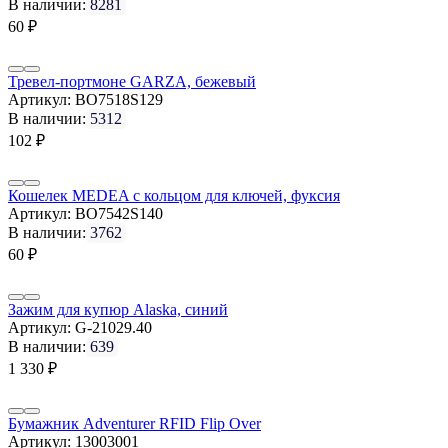
В наличии:
8281
60
₽
Тревел-портмоне GARZA, бежевый
Артикул:
BO7518S129
В наличии:
5312
102
₽
Кошелек MEDEA с кольцом для ключей, фуксия
Артикул:
BO7542S140
В наличии:
3762
60
₽
Зажим для купюр Alaska, синий
Артикул:
G-21029.40
В наличии:
639
1 330
₽
Бумажник Adventurer RFID Flip Over
Артикул:
13003001