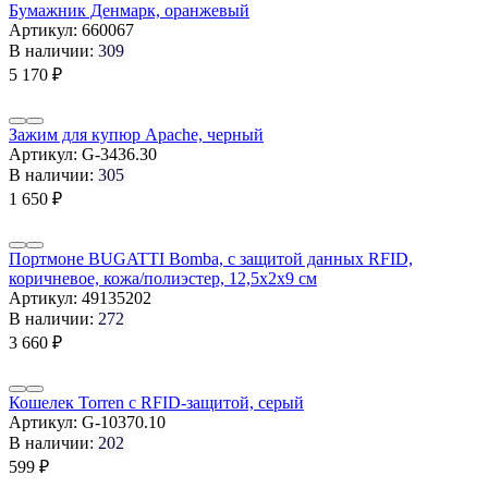
Бумажник Денмарк, оранжевый
Артикул:
660067
В наличии:
309
5 170
₽
Зажим для купюр Apache, черный
Артикул:
G-3436.30
В наличии:
305
1 650
₽
Портмоне BUGATTI Bomba, с защитой данных RFID,
коричневое, кожа/полиэстер, 12,5х2х9 см
Артикул:
49135202
В наличии:
272
3 660
₽
Кошелек Torren с RFID-защитой, серый
Артикул:
G-10370.10
В наличии:
202
599
₽