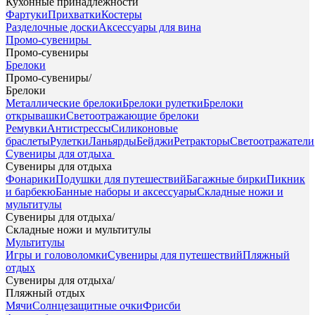
Кухонные принадлежности
Фартуки
Прихватки
Костеры
Разделочные доски
Аксессуары для вина
Промо-сувениры
Промо-сувениры
Брелоки
Промо-сувениры
/
Брелоки
Металлические брелоки
Брелоки рулетки
Брелоки
открывашки
Светоотражающие брелоки
Ремувки
Антистрессы
Силиконовые
браслеты
Рулетки
Ланьярды
Бейджи
Ретракторы
Светоотражатели
Сувениры для отдыха
Сувениры для отдыха
Фонарики
Подушки для путешествий
Багажные бирки
Пикник
и барбекю
Банные наборы и аксессуары
Складные ножи и
мультитулы
Сувениры для отдыха
/
Складные ножи и мультитулы
Мультитулы
Игры и головоломки
Сувениры для путешествий
Пляжный
отдых
Сувениры для отдыха
/
Пляжный отдых
Мячи
Солнцезащитные очки
Фрисби