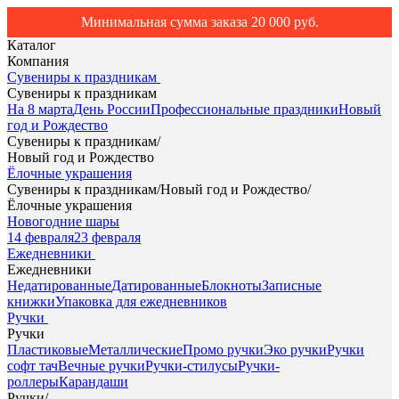
Минимальная сумма заказа 20 000 руб.
Каталог
Компания
Сувениры к праздникам
Сувениры к праздникам
На 8 марта
День России
Профессиональные праздники
Новый
год и Рождество
Сувениры к праздникам
/
Новый год и Рождество
Ёлочные украшения
Сувениры к праздникам
/
Новый год и Рождество
/
Ёлочные украшения
Новогодние шары
14 февраля
23 февраля
Ежедневники
Ежедневники
Недатированные
Датированные
Блокноты
Записные
книжки
Упаковка для ежедневников
Ручки
Ручки
Пластиковые
Металлические
Промо ручки
Эко ручки
Ручки
софт тач
Вечные ручки
Ручки-стилусы
Ручки-
роллеры
Карандаши
Ручки
/