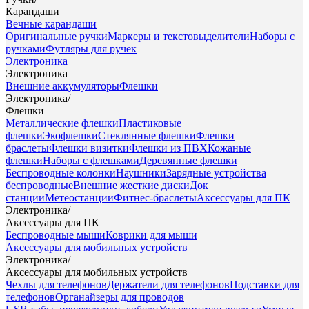
Карандаши
Вечные карандаши
Оригинальные ручки
Маркеры и текстовыделители
Наборы с
ручками
Футляры для ручек
Электроника
Электроника
Внешние аккумуляторы
Флешки
Электроника
/
Флешки
Металлические флешки
Пластиковые
флешки
Экофлешки
Стеклянные флешки
Флешки
браслеты
Флешки визитки
Флешки из ПВХ
Кожаные
флешки
Наборы с флешками
Деревянные флешки
Беспроводные колонки
Наушники
Зарядные устройства
беспроводные
Внешние жесткие диски
Док
станции
Метеостанции
Фитнес-браслеты
Аксессуары для ПК
Электроника
/
Аксессуары для ПК
Беспроводные мыши
Коврики для мыши
Аксессуары для мобильных устройств
Электроника
/
Аксессуары для мобильных устройств
Чехлы для телефонов
Держатели для телефонов
Подставки для
телефонов
Органайзеры для проводов