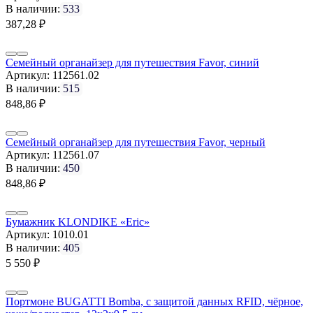
В наличии:
533
387,28
₽
Семейный органайзер для путешествия Favor, синий
Артикул:
112561.02
В наличии:
515
848,86
₽
Семейный органайзер для путешествия Favor, черный
Артикул:
112561.07
В наличии:
450
848,86
₽
Бумажник KLONDIKE «Eric»
Артикул:
1010.01
В наличии:
405
5 550
₽
Портмоне BUGATTI Bomba, с защитой данных RFID, чёрное,