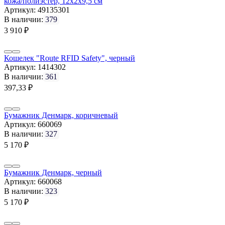
кожа/полиэстер, 12х2х9,5 см
Артикул:
49135301
В наличии:
379
3 910
₽
Кошелек "Route RFID Safety", черный
Артикул:
1414302
В наличии:
361
397,33
₽
Бумажник Денмарк, коричневый
Артикул:
660069
В наличии:
327
5 170
₽
Бумажник Денмарк, черный
Артикул:
660068
В наличии:
323
5 170
₽