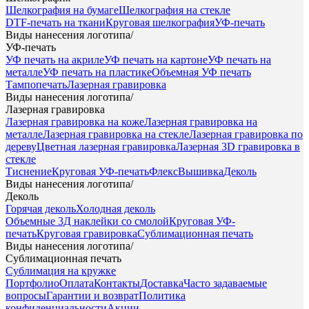
Шелкография на бумаге
Шелкография на стекле
DTF-печать на ткани
Круговая шелкография
УФ-печать
Виды нанесения логотипа
/
УФ-печать
УФ печать на акриле
УФ печать на картоне
УФ печать на
металле
УФ печать на пластике
Объемная УФ печать
Тампопечать
Лазерная гравировка
Виды нанесения логотипа
/
Лазерная гравировка
Лазерная гравировка на коже
Лазерная гравировка на
металле
Лазерная гравировка на стекле
Лазерная гравировка по
дереву
Цветная лазерная гравировка
Лазерная 3D гравировка в
стекле
Тиснение
Круговая УФ-печать
Флекс
Вышивка
Деколь
Виды нанесения логотипа
/
Деколь
Горячая деколь
Холодная деколь
Объемные 3Д наклейки со смолой
Круговая УФ-
печать
Круговая гравировка
Сублимационная печать
Виды нанесения логотипа
/
Сублимационная печать
Сублимация на кружке
Портфолио
Оплата
Контакты
Доставка
Часто задаваемые
вопросы
Гарантии и возврат
Политика
конфиденциальности
Акции