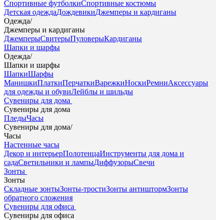
Спортивные футболки
Спортивные костюмы
Детская одежда
Дождевики
Джемперы и кардиганы
Одежда
/
Джемперы и кардиганы
Джемперы
Свитеры
Пуловеры
Кардиганы
Шапки и шарфы
Одежда
/
Шапки и шарфы
Шапки
Шарфы
Манишки
Платки
Перчатки
Варежки
Носки
Ремни
Аксессуары
для одежды и обуви
Лейблы и шильды
Сувениры для дома
Сувениры для дома
Пледы
Часы
Сувениры для дома
/
Часы
Настенные часы
Декор и интерьер
Полотенца
Инструменты для дома и
сада
Светильники и лампы
Диффузоры
Свечи
Зонты
Зонты
Складные зонты
Зонты-трости
Зонты антишторм
Зонты
обратного сложения
Сувениры для офиса
Сувениры для офиса