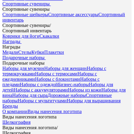
Спортивные сувениры
Спортивные сувениры
Спортивные шейкеры
Спортивные аксессуары
Спортивный
инвентарь
Спортивные сувениры
/
Спортивный инвентарь
Коврики для йоги
Скакалки
Награды
Награды
Медали
Стелы
Кубки
Плакетки
Подарочные наборы
Подарочные наборы
Наборы для мужчин
Наборы для женщин
Наборы с
термокружками
Наборы с термосами
Наборы с
ежедневниками
Наборы с блокнотами
Наборы с
пледами
Наборы с одеждой
Бизнес-наборы
Наборы для
детей
Наборы с аккумуляторами
Наборы из кожи
Наборы для
вина
Наборы для сыра
Дорожные наборы
Спортивные
наборы
Наборы с мультитулами
Наборы для выращивания
Бренды
О компании
Виды нанесения логотипа
Виды нанесения логотипа
Шелкография
Виды нанесения логотипа
/
Шелкография