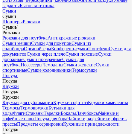
USB хабы, переходники, кабели
Увлажнители воздуха
Умные
гаджеты
Бытовая техника
Сумки
Сумки
Шопперы
Рюкзаки
Сумки
/
Рюкзаки
Рюкзаки для ноутбука
Антикражные рюкзаки
Сумки мешки
Сумки для покупок
Сумки из
спанбонда
Органайзеры
Конференц-сумки
Портфели
Сумки для
документов
Сумки через плечо
Сумки поясные
Сумки
дорожные
Сумки прозрачные
Сумки для
ноутбука
Несессеры
Чемоданы
Сумки женские
Сумки
спортивные
Сумки-холодильники
Термосумки
Посуда
Посуда
Кружки
Посуда
/
Кружки
Кружки для сублимации
Кружки софт тач
Кружки хамелеоны
Термосы
Термокружки
Бутылки для
воды
Фляги
Стаканы
Тарелки
Бокалы
Ланчбоксы
Чайные и
кофейные пары
Посуда для бара
Чайники, кофейники, френч-
прессы
Предметы сервировки
Кухонные принадлежности
Посуда
/