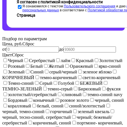
Я согласен с политикой конфиденциальности
Я ознакомился с текстом
Пользовательского соглашения
и даю
персональных данных
в соответствии с
Политикой обработки п
Страница
Подбор по параметрам
Цена, руб.
Сброс
от
до
Цвет
Сброс
Черный
Серебристый
лайм
Красный
Золотистый
Розовый
Белый
Желтый
Оранжевый
ярко-синий
Зеленый
Синий
серый/черный
зеленое яблоко
КОРИЧНЕВЫЙ
темно-коричневый
светло-коричневый
Темно-синий
Серый
Голубой
БЕЖЕВЫЙ
ТЕМНО-ЗЕЛЕНЫЙ
темно-серый
Бирюзовый
фуксия
золотистый/серебристый
сливовый
темно-синий navy
Бордовый
коньячный
розовое золото
черный, синий
коралловый
белый, синий
синий/золотистый
черный, темно-синий
горчичный
зеленый квезаль
черный, тесно-синий, серебристый
черный; бежевый/
серебристый
коричневый, синий
портмоне- коричневый,