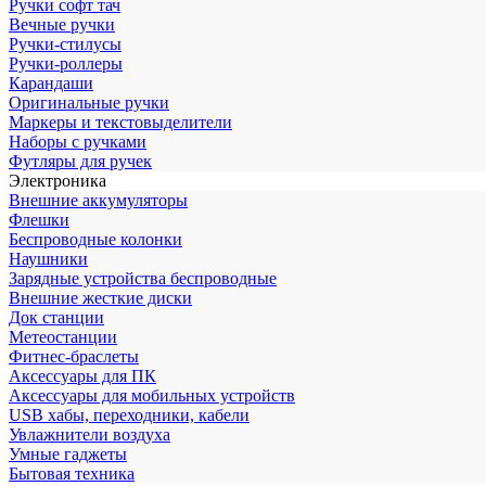
Ручки софт тач
Вечные ручки
Ручки-стилусы
Ручки-роллеры
Карандаши
Оригинальные ручки
Маркеры и текстовыделители
Наборы с ручками
Футляры для ручек
Электроника
Внешние аккумуляторы
Флешки
Беспроводные колонки
Наушники
Зарядные устройства беспроводные
Внешние жесткие диски
Док станции
Метеостанции
Фитнес-браслеты
Аксессуары для ПК
Аксессуары для мобильных устройств
USB хабы, переходники, кабели
Увлажнители воздуха
Умные гаджеты
Бытовая техника