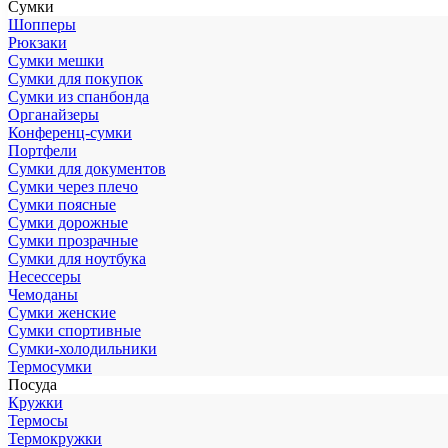
Сумки
Шопперы
Рюкзаки
Сумки мешки
Сумки для покупок
Сумки из спанбонда
Органайзеры
Конференц-сумки
Портфели
Сумки для документов
Сумки через плечо
Сумки поясные
Сумки дорожные
Сумки прозрачные
Сумки для ноутбука
Несессеры
Чемоданы
Сумки женские
Сумки спортивные
Сумки-холодильники
Термосумки
Посуда
Кружки
Термосы
Термокружки