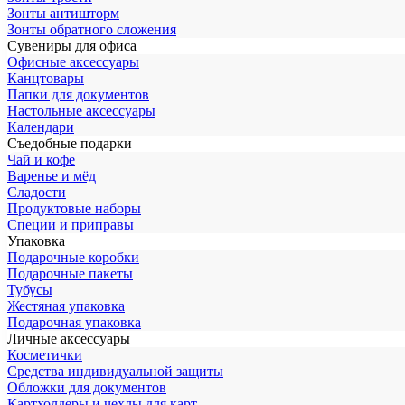
Зонты антишторм
Зонты обратного сложения
Сувениры для офиса
Офисные аксессуары
Канцтовары
Папки для документов
Настольные аксессуары
Календари
Съедобные подарки
Чай и кофе
Варенье и мёд
Сладости
Продуктовые наборы
Специи и приправы
Упаковка
Подарочные коробки
Подарочные пакеты
Тубусы
Жестяная упаковка
Подарочная упаковка
Личные аксессуары
Косметички
Средства индивидуальной защиты
Обложки для документов
Картхолдеры и чехлы для карт