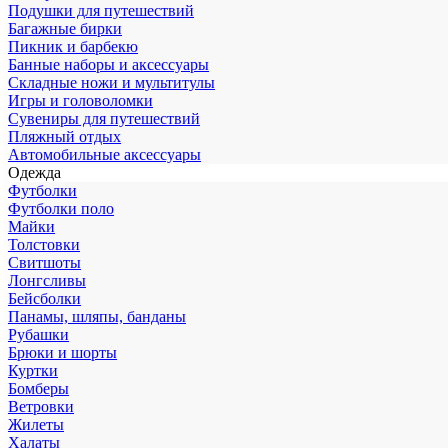
Подушки для путешествий
Багажные бирки
Пикник и барбекю
Банные наборы и аксессуары
Складные ножи и мультитулы
Игры и головоломки
Сувениры для путешествий
Пляжный отдых
Автомобильные аксессуары
Одежда
Футболки
Футболки поло
Майки
Толстовки
Свитшоты
Лонгсливы
Бейсболки
Панамы, шляпы, банданы
Рубашки
Брюки и шорты
Куртки
Бомберы
Ветровки
Жилеты
Халаты