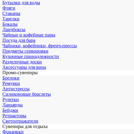
Бутылки для воды
Фляги
Стаканы
Тарелки
Бокалы
Ланчбоксы
Чайные и кофейные пары
Посуда для бара
Чайники, кофейники, френч-прессы
Предметы сервировки
Кухонные принадлежности
Разделочные доски
Аксессуары для вина
Промо-сувениры
Брелоки
Ремувки
Антистрессы
Силиконовые браслеты
Рулетки
Ланьярды
Бейджи
Ретракторы
Светоотражатели
Сувениры для отдыха
Фонарики