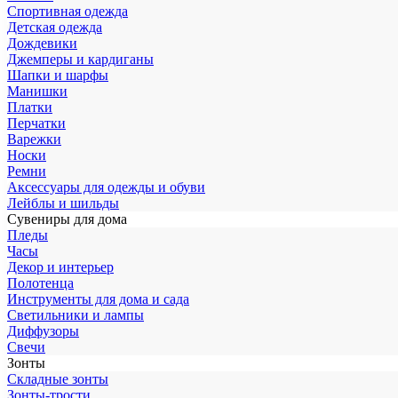
Спортивная одежда
Детская одежда
Дождевики
Джемперы и кардиганы
Шапки и шарфы
Манишки
Платки
Перчатки
Варежки
Носки
Ремни
Аксессуары для одежды и обуви
Лейблы и шильды
Сувениры для дома
Пледы
Часы
Декор и интерьер
Полотенца
Инструменты для дома и сада
Светильники и лампы
Диффузоры
Свечи
Зонты
Складные зонты
Зонты-трости