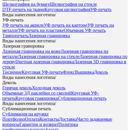
Шелкография на бумаге
Шелкография на стекле
DTF-печать на ткани
Круговая шелкография
УФ-печать
Виды нанесения логотипа
/
УФ-печать
УФ печать на акриле
УФ печать на картоне
УФ печать на
металле
УФ печать на пластике
Объемная УФ печать
Тампопечать
Лазерная гравировка
Виды нанесения логотипа
/
Лазерная гравировка
Лазерная гравировка на коже
Лазерная гравировка на
металле
Лазерная гравировка на стекле
Лазерная гравировка по
дереву
Цветная лазерная гравировка
Лазерная 3D гравировка в
стекле
Тиснение
Круговая УФ-печать
Флекс
Вышивка
Деколь
Виды нанесения логотипа
/
Деколь
Горячая деколь
Холодная деколь
Объемные 3Д наклейки со смолой
Круговая УФ-
печать
Круговая гравировка
Сублимационная печать
Виды нанесения логотипа
/
Сублимационная печать
Сублимация на кружке
Портфолио
Оплата
Контакты
Доставка
Часто задаваемые
вопросы
Гарантии и возврат
Политика
конфиденциальности
Акции