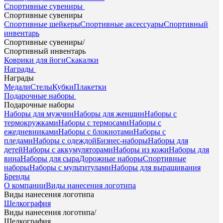
Спортивные сувениры
Спортивные сувениры
Спортивные шейкеры
Спортивные аксессуары
Спортивный
инвентарь
Спортивные сувениры
/
Спортивный инвентарь
Коврики для йоги
Скакалки
Награды
Награды
Медали
Стелы
Кубки
Плакетки
Подарочные наборы
Подарочные наборы
Наборы для мужчин
Наборы для женщин
Наборы с
термокружками
Наборы с термосами
Наборы с
ежедневниками
Наборы с блокнотами
Наборы с
пледами
Наборы с одеждой
Бизнес-наборы
Наборы для
детей
Наборы с аккумуляторами
Наборы из кожи
Наборы для
вина
Наборы для сыра
Дорожные наборы
Спортивные
наборы
Наборы с мультитулами
Наборы для выращивания
Бренды
О компании
Виды нанесения логотипа
Виды нанесения логотипа
Шелкография
Виды нанесения логотипа
/
Шелкография