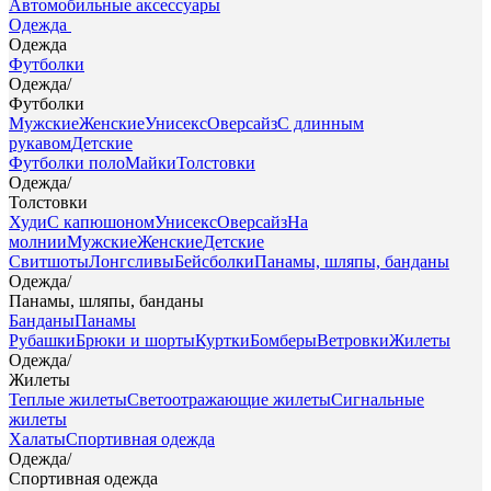
Автомобильные аксессуары
Одежда
Одежда
Футболки
Одежда
/
Футболки
Мужские
Женские
Унисекс
Оверсайз
С длинным
рукавом
Детские
Футболки поло
Майки
Толстовки
Одежда
/
Толстовки
Худи
С капюшоном
Унисекс
Оверсайз
На
молнии
Мужские
Женские
Детские
Свитшоты
Лонгсливы
Бейсболки
Панамы, шляпы, банданы
Одежда
/
Панамы, шляпы, банданы
Банданы
Панамы
Рубашки
Брюки и шорты
Куртки
Бомберы
Ветровки
Жилеты
Одежда
/
Жилеты
Теплые жилеты
Светоотражающие жилеты
Сигнальные
жилеты
Халаты
Спортивная одежда
Одежда
/
Спортивная одежда