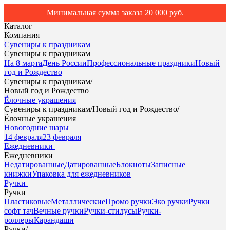
Минимальная сумма заказа 20 000 руб.
Каталог
Компания
Сувениры к праздникам
Сувениры к праздникам
На 8 марта
День России
Профессиональные праздники
Новый
год и Рождество
Сувениры к праздникам
/
Новый год и Рождество
Ёлочные украшения
Сувениры к праздникам
/
Новый год и Рождество
/
Ёлочные украшения
Новогодние шары
14 февраля
23 февраля
Ежедневники
Ежедневники
Недатированные
Датированные
Блокноты
Записные
книжки
Упаковка для ежедневников
Ручки
Ручки
Пластиковые
Металлические
Промо ручки
Эко ручки
Ручки
софт тач
Вечные ручки
Ручки-стилусы
Ручки-
роллеры
Карандаши
Ручки
/