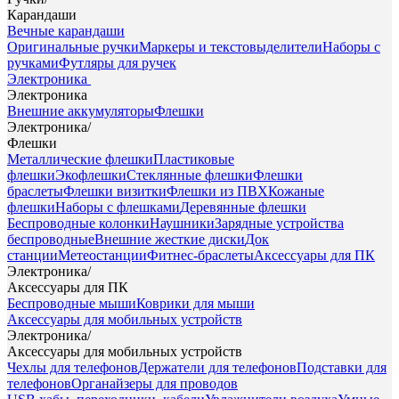
Карандаши
Вечные карандаши
Оригинальные ручки
Маркеры и текстовыделители
Наборы с
ручками
Футляры для ручек
Электроника
Электроника
Внешние аккумуляторы
Флешки
Электроника
/
Флешки
Металлические флешки
Пластиковые
флешки
Экофлешки
Стеклянные флешки
Флешки
браслеты
Флешки визитки
Флешки из ПВХ
Кожаные
флешки
Наборы с флешками
Деревянные флешки
Беспроводные колонки
Наушники
Зарядные устройства
беспроводные
Внешние жесткие диски
Док
станции
Метеостанции
Фитнес-браслеты
Аксессуары для ПК
Электроника
/
Аксессуары для ПК
Беспроводные мыши
Коврики для мыши
Аксессуары для мобильных устройств
Электроника
/
Аксессуары для мобильных устройств
Чехлы для телефонов
Держатели для телефонов
Подставки для
телефонов
Органайзеры для проводов