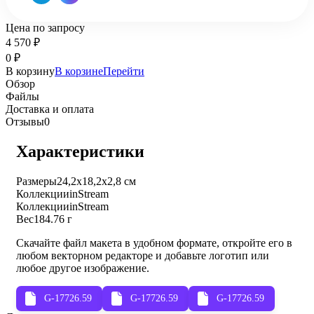
Цена по запросу
4 570
₽
0
₽
В корзину
В корзине
Перейти
Обзор
Файлы
Доставка и оплата
Отзывы
0
Характеристики
Размеры
24,2х18,2х2,8 см
Коллекции
inStream
Коллекции
inStream
Вес
184.76 г
Скачайте файл макета в удобном формате, откройте его в
любом векторном редакторе и добавьте логотип или
любое другое изображение.
G-17726.59
G-17726.59
G-17726.59