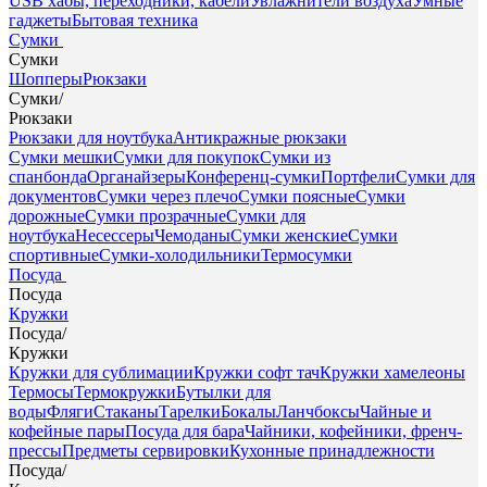
USB хабы, переходники, кабели
Увлажнители воздуха
Умные
гаджеты
Бытовая техника
Сумки
Сумки
Шопперы
Рюкзаки
Сумки
/
Рюкзаки
Рюкзаки для ноутбука
Антикражные рюкзаки
Сумки мешки
Сумки для покупок
Сумки из
спанбонда
Органайзеры
Конференц-сумки
Портфели
Сумки для
документов
Сумки через плечо
Сумки поясные
Сумки
дорожные
Сумки прозрачные
Сумки для
ноутбука
Несессеры
Чемоданы
Сумки женские
Сумки
спортивные
Сумки-холодильники
Термосумки
Посуда
Посуда
Кружки
Посуда
/
Кружки
Кружки для сублимации
Кружки софт тач
Кружки хамелеоны
Термосы
Термокружки
Бутылки для
воды
Фляги
Стаканы
Тарелки
Бокалы
Ланчбоксы
Чайные и
кофейные пары
Посуда для бара
Чайники, кофейники, френч-
прессы
Предметы сервировки
Кухонные принадлежности
Посуда
/