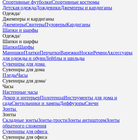
Спортивные футболки
Спортивные костюмы
Детская одежда
Дождевики
Джемперы и кардиганы
Одежда
/
Джемперы и кардиганы
Джемперы
Свитеры
Пуловеры
Кардиганы
Шапки и шарфы
Одежда
/
Шапки и шарфы
Шапки
Шарфы
Манишки
Платки
Перчатки
Варежки
Носки
Ремни
Аксессуары
для одежды и обуви
Лейблы и шильды
Сувениры для дома
Сувениры для дома
Пледы
Часы
Сувениры для дома
/
Часы
Настенные часы
Декор и интерьер
Полотенца
Инструменты для дома и
сада
Светильники и лампы
Диффузоры
Свечи
Зонты
Зонты
Складные зонты
Зонты-трости
Зонты антишторм
Зонты
обратного сложения
Сувениры для офиса
Сувениры для офиса