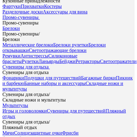
Кухонные принадлежности
Фартуки
Прихватки
Костеры
Разделочные доски
Аксессуары для вина
Промо-сувениры
Промо-сувениры
Брелоки
Промо-сувениры
/
Брелоки
Металлические брелоки
Брелоки рулетки
Брелоки
открывашки
Светоотражающие брелоки
Ремувки
Антистрессы
Силиконовые
браслеты
Рулетки
Ланьярды
Бейджи
Ретракторы
Светоотражатели
Сувениры для отдыха
Сувениры для отдыха
Фонарики
Подушки для путешествий
Багажные бирки
Пикник
и барбекю
Банные наборы и аксессуары
Складные ножи и
мультитулы
Сувениры для отдыха
/
Складные ножи и мультитулы
Мультитулы
Игры и головоломки
Сувениры для путешествий
Пляжный
отдых
Сувениры для отдыха
/
Пляжный отдых
Мячи
Солнцезащитные очки
Фрисби