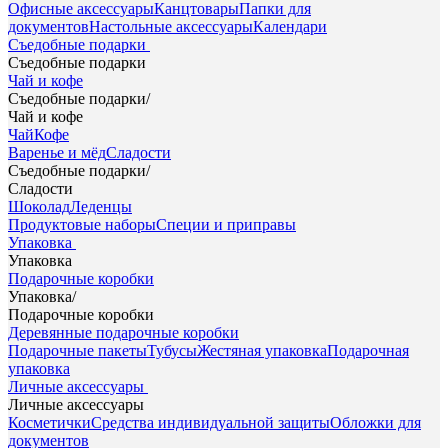
Офисные аксессуары
Канцтовары
Папки для
документов
Настольные аксессуары
Календари
Съедобные подарки
Съедобные подарки
Чай и кофе
Съедобные подарки
/
Чай и кофе
Чай
Кофе
Варенье и мёд
Сладости
Съедобные подарки
/
Сладости
Шоколад
Леденцы
Продуктовые наборы
Специи и приправы
Упаковка
Упаковка
Подарочные коробки
Упаковка
/
Подарочные коробки
Деревянные подарочные коробки
Подарочные пакеты
Тубусы
Жестяная упаковка
Подарочная
упаковка
Личные аксессуары
Личные аксессуары
Косметички
Средства индивидуальной защиты
Обложки для
документов