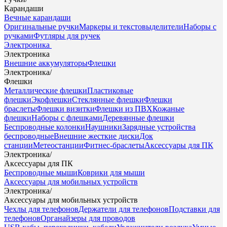
Карандаши
Вечные карандаши
Оригинальные ручки
Маркеры и текстовыделители
Наборы с
ручками
Футляры для ручек
Электроника
Электроника
Внешние аккумуляторы
Флешки
Электроника
/
Флешки
Металлические флешки
Пластиковые
флешки
Экофлешки
Стеклянные флешки
Флешки
браслеты
Флешки визитки
Флешки из ПВХ
Кожаные
флешки
Наборы с флешками
Деревянные флешки
Беспроводные колонки
Наушники
Зарядные устройства
беспроводные
Внешние жесткие диски
Док
станции
Метеостанции
Фитнес-браслеты
Аксессуары для ПК
Электроника
/
Аксессуары для ПК
Беспроводные мыши
Коврики для мыши
Аксессуары для мобильных устройств
Электроника
/
Аксессуары для мобильных устройств
Чехлы для телефонов
Держатели для телефонов
Подставки для
телефонов
Органайзеры для проводов