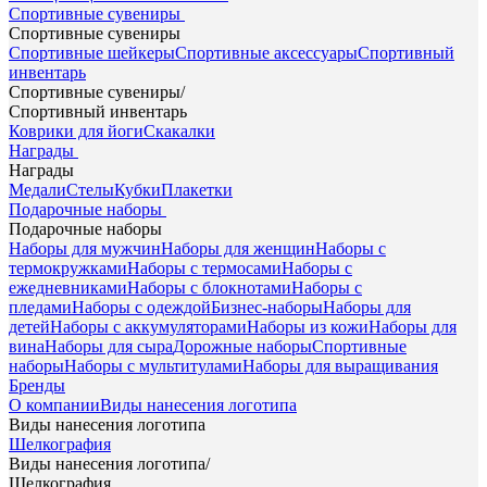
Спортивные сувениры
Спортивные сувениры
Спортивные шейкеры
Спортивные аксессуары
Спортивный
инвентарь
Спортивные сувениры
/
Спортивный инвентарь
Коврики для йоги
Скакалки
Награды
Награды
Медали
Стелы
Кубки
Плакетки
Подарочные наборы
Подарочные наборы
Наборы для мужчин
Наборы для женщин
Наборы с
термокружками
Наборы с термосами
Наборы с
ежедневниками
Наборы с блокнотами
Наборы с
пледами
Наборы с одеждой
Бизнес-наборы
Наборы для
детей
Наборы с аккумуляторами
Наборы из кожи
Наборы для
вина
Наборы для сыра
Дорожные наборы
Спортивные
наборы
Наборы с мультитулами
Наборы для выращивания
Бренды
О компании
Виды нанесения логотипа
Виды нанесения логотипа
Шелкография
Виды нанесения логотипа
/
Шелкография