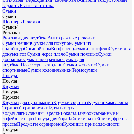
USB хабы, переходники, кабели
Увлажнители воздуха
Умные
гаджеты
Бытовая техника
Сумки
Сумки
Шопперы
Рюкзаки
Сумки
/
Рюкзаки
Рюкзаки для ноутбука
Антикражные рюкзаки
Сумки мешки
Сумки для покупок
Сумки из
спанбонда
Органайзеры
Конференц-сумки
Портфели
Сумки для
документов
Сумки через плечо
Сумки поясные
Сумки
дорожные
Сумки прозрачные
Сумки для
ноутбука
Несессеры
Чемоданы
Сумки женские
Сумки
спортивные
Сумки-холодильники
Термосумки
Посуда
Посуда
Кружки
Посуда
/
Кружки
Кружки для сублимации
Кружки софт тач
Кружки хамелеоны
Термосы
Термокружки
Бутылки для
воды
Фляги
Стаканы
Тарелки
Бокалы
Ланчбоксы
Чайные и
кофейные пары
Посуда для бара
Чайники, кофейники, френч-
прессы
Предметы сервировки
Кухонные принадлежности
Посуда
/