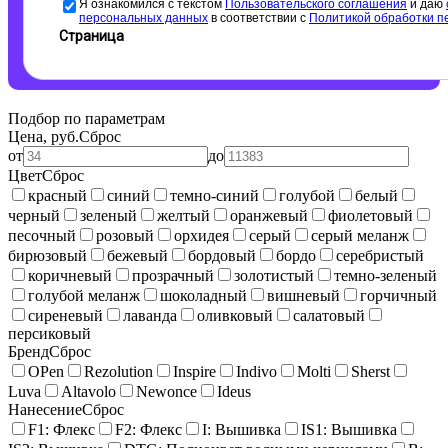
Я ознакомился с текстом
Пользовательского соглашения
и даю
персональных данных
в соответствии с
Политикой обработки п
Страница
Подбор по параметрам
Цена, руб.
Сброс
от
до
Цвет
Сброс
красный
синий
темно-синий
голубой
белый
черный
зеленый
желтый
оранжевый
фиолетовый
песочный
розовый
орхидея
серый
серый меланж
бирюзовый
бежевый
бордовый
бордо
серебристый
коричневый
прозрачный
золотистый
темно-зеленый
голубой меланж
шоколадный
вишневый
горчичный
сиреневый
лаванда
оливковый
салатовый
персиковый
Бренд
Сброс
OPen
Rezolution
Inspire
Indivo
Molti
Sherst
Luva
Altavolo
Newonce
Ideus
Нанесение
Сброс
F1: Флекс
F2: Флекс
I: Вышивка
IS1: Вышивка