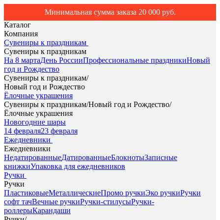
Минимальная сумма заказа 20 000 руб.
Каталог
Компания
Сувениры к праздникам
Сувениры к праздникам
На 8 марта
День России
Профессиональные праздники
Новый
год и Рождество
Сувениры к праздникам
/
Новый год и Рождество
Ёлочные украшения
Сувениры к праздникам
/
Новый год и Рождество
/
Ёлочные украшения
Новогодние шары
14 февраля
23 февраля
Ежедневники
Ежедневники
Недатированные
Датированные
Блокноты
Записные
книжки
Упаковка для ежедневников
Ручки
Ручки
Пластиковые
Металлические
Промо ручки
Эко ручки
Ручки
софт тач
Вечные ручки
Ручки-стилусы
Ручки-
роллеры
Карандаши
Ручки
/