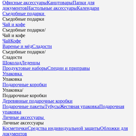
Офисные аксессуары
Канцтовары
Папки для
документов
Настольные аксессуары
Календари
Съедобные подарки
Съедобные подарки
Чай и кофе
Съедобные подарки
/
Чай и кофе
Чай
Кофе
Варенье и мёд
Сладости
Съедобные подарки
/
Сладости
Шоколад
Леденцы
Продуктовые наборы
Специи и приправы
Упаковка
Упаковка
Подарочные коробки
Упаковка
/
Подарочные коробки
Деревянные подарочные коробки
Подарочные пакеты
Тубусы
Жестяная упаковка
Подарочная
упаковка
Личные аксессуары
Личные аксессуары
Косметички
Средства индивидуальной защиты
Обложки для
документов