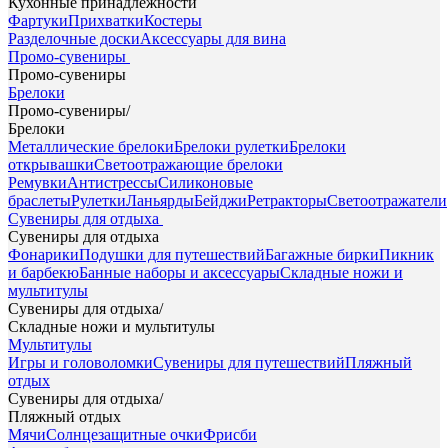
Кухонные принадлежности
Фартуки
Прихватки
Костеры
Разделочные доски
Аксессуары для вина
Промо-сувениры
Промо-сувениры
Брелоки
Промо-сувениры
/
Брелоки
Металлические брелоки
Брелоки рулетки
Брелоки
открывашки
Светоотражающие брелоки
Ремувки
Антистрессы
Силиконовые
браслеты
Рулетки
Ланьярды
Бейджи
Ретракторы
Светоотражатели
Сувениры для отдыха
Сувениры для отдыха
Фонарики
Подушки для путешествий
Багажные бирки
Пикник
и барбекю
Банные наборы и аксессуары
Складные ножи и
мультитулы
Сувениры для отдыха
/
Складные ножи и мультитулы
Мультитулы
Игры и головоломки
Сувениры для путешествий
Пляжный
отдых
Сувениры для отдыха
/
Пляжный отдых
Мячи
Солнцезащитные очки
Фрисби