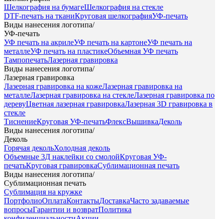
Шелкография на бумаге
Шелкография на стекле
DTF-печать на ткани
Круговая шелкография
УФ-печать
Виды нанесения логотипа
/
УФ-печать
УФ печать на акриле
УФ печать на картоне
УФ печать на
металле
УФ печать на пластике
Объемная УФ печать
Тампопечать
Лазерная гравировка
Виды нанесения логотипа
/
Лазерная гравировка
Лазерная гравировка на коже
Лазерная гравировка на
металле
Лазерная гравировка на стекле
Лазерная гравировка по
дереву
Цветная лазерная гравировка
Лазерная 3D гравировка в
стекле
Тиснение
Круговая УФ-печать
Флекс
Вышивка
Деколь
Виды нанесения логотипа
/
Деколь
Горячая деколь
Холодная деколь
Объемные 3Д наклейки со смолой
Круговая УФ-
печать
Круговая гравировка
Сублимационная печать
Виды нанесения логотипа
/
Сублимационная печать
Сублимация на кружке
Портфолио
Оплата
Контакты
Доставка
Часто задаваемые
вопросы
Гарантии и возврат
Политика
конфиденциальности
Акции