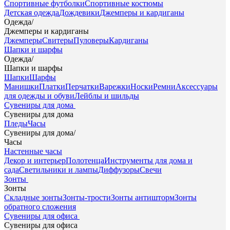
Спортивные футболки
Спортивные костюмы
Детская одежда
Дождевики
Джемперы и кардиганы
Одежда
/
Джемперы и кардиганы
Джемперы
Свитеры
Пуловеры
Кардиганы
Шапки и шарфы
Одежда
/
Шапки и шарфы
Шапки
Шарфы
Манишки
Платки
Перчатки
Варежки
Носки
Ремни
Аксессуары
для одежды и обуви
Лейблы и шильды
Сувениры для дома
Сувениры для дома
Пледы
Часы
Сувениры для дома
/
Часы
Настенные часы
Декор и интерьер
Полотенца
Инструменты для дома и
сада
Светильники и лампы
Диффузоры
Свечи
Зонты
Зонты
Складные зонты
Зонты-трости
Зонты антишторм
Зонты
обратного сложения
Сувениры для офиса
Сувениры для офиса