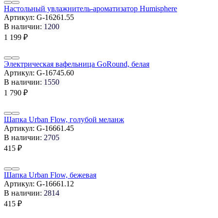
Настольный увлажнитель-ароматизатор Humisphere
Артикул:
G-16261.55
В наличии:
1200
1 199
₽
Электрическая вафельница GoRound, белая
Артикул:
G-16745.60
В наличии:
1550
1 790
₽
Шапка Urban Flow, голубой меланж
Артикул:
G-16661.45
В наличии:
2705
415
₽
Шапка Urban Flow, бежевая
Артикул:
G-16661.12
В наличии:
2814
415
₽