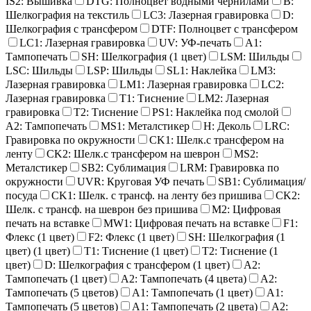
IS2: Вышивка
DTG: Полноцвет водными чернилами
B:
Шелкография на текстиль
LC3: Лазерная гравировка
D:
Шелкография с трансфером
DTF: Полноцвет с трансфером
LC1: Лазерная гравировка
UV: УФ-печать
A1:
Тампопечать
SH: Шелкография (1 цвет)
LSM: Шильды
LSC: Шильды
LSP: Шильды
SL1: Наклейка
LM3:
Лазерная гравировка
LM1: Лазерная гравировка
LC2:
Лазерная гравировка
T1: Тиснение
LM2: Лазерная
гравировка
T2: Тиснение
PS1: Наклейка под смолой
A2: Тампопечать
MS1: Металстикер
H: Деколь
LRC:
Гравировка по окружности
CK1: Шелк.с трансфером на
ленту
CK2: Шелк.с трансфером на шеврон
MS2:
Металстикер
SB2: Сублимация
LRM: Гравировка по
окружности
UVR: Круговая УФ печать
SB1: Сублимация/
посуда
CK1: Шелк. с трансф. на ленту без пришива
CK2:
Шелк. с трансф. на шеврон без пришива
M2: Цифровая
печать на вставке
MW1: Цифровая печать на вставке
F1:
Флекс (1 цвет)
F2: Флекс (1 цвет)
SH: Шелкография (1
цвет) (1 цвет)
T1: Тиснение (1 цвет)
T2: Тиснение (1
цвет)
D: Шелкография с трансфером (1 цвет)
A2:
Тампопечать (1 цвет)
A2: Тампопечать (4 цвета)
A2:
Тампопечать (5 цветов)
A1: Тампопечать (1 цвет)
A1:
Тампопечать (5 цветов)
A1: Тампопечать (2 цвета)
A2: