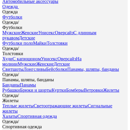
Автомобильные аксессуары
Одежда
Одежда
Футболки
Одежда
/
Футболки
Мужские
Женские
Унисекс
Оверсайз
С длинным
рукавом
Детские
Футболки поло
Майки
Толстовки
Одежда
/
Толстовки
Худи
С капюшоном
Унисекс
Оверсайз
На
молнии
Мужские
Женские
Детские
Свитшоты
Лонгсливы
Бейсболки
Панамы, шляпы, банданы
Одежда
/
Панамы, шляпы, банданы
Банданы
Панамы
Рубашки
Брюки и шорты
Куртки
Бомберы
Ветровки
Жилеты
Одежда
/
Жилеты
Теплые жилеты
Светоотражающие жилеты
Сигнальные
жилеты
Халаты
Спортивная одежда
Одежда
/
Спортивная одежда