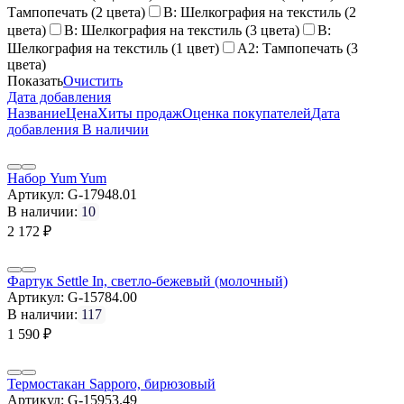
Тампопечать (2 цвета)
B: Шелкография на текстиль (2
цвета)
B: Шелкография на текстиль (3 цвета)
B:
Шелкография на текстиль (1 цвет)
A2: Тампопечать (3
цвета)
Показать
Очистить
Дата добавления
Название
Цена
Хиты продаж
Оценка покупателей
Дата
добавления
В наличии
Набор Yum Yum
Артикул:
G-17948.01
В наличии:
10
2 172
₽
Фартук Settle In, светло-бежевый (молочный)
Артикул:
G-15784.00
В наличии:
117
1 590
₽
Термостакан Sapporo, бирюзовый
Артикул:
G-15953.49