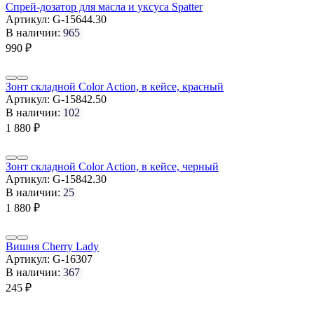
Спрей-дозатор для масла и уксуса Spatter
Артикул:
G-15644.30
В наличии:
965
990
₽
Зонт складной Color Action, в кейсе, красный
Артикул:
G-15842.50
В наличии:
102
1 880
₽
Зонт складной Color Action, в кейсе, черный
Артикул:
G-15842.30
В наличии:
25
1 880
₽
Вишня Cherry Lady
Артикул:
G-16307
В наличии:
367
245
₽