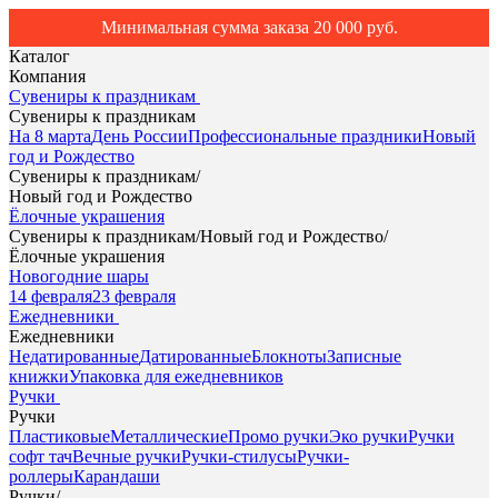
Минимальная сумма заказа 20 000 руб.
Каталог
Компания
Сувениры к праздникам
Сувениры к праздникам
На 8 марта
День России
Профессиональные праздники
Новый
год и Рождество
Сувениры к праздникам
/
Новый год и Рождество
Ёлочные украшения
Сувениры к праздникам
/
Новый год и Рождество
/
Ёлочные украшения
Новогодние шары
14 февраля
23 февраля
Ежедневники
Ежедневники
Недатированные
Датированные
Блокноты
Записные
книжки
Упаковка для ежедневников
Ручки
Ручки
Пластиковые
Металлические
Промо ручки
Эко ручки
Ручки
софт тач
Вечные ручки
Ручки-стилусы
Ручки-
роллеры
Карандаши
Ручки
/