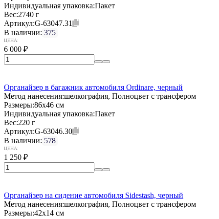
Индивидуальная упаковка:
Пакет
Вес:
2740 г
Артикул:
G-63047.31
В наличии:
375
ЦЕНА:
6 000
₽
Органайзер в багажник автомобиля Ordinare, черный
Метод нанесения:
шелкография, Полноцвет с трансфером
Размеры:
86х46 см
Индивидуальная упаковка:
Пакет
Вес:
220 г
Артикул:
G-63046.30
В наличии:
578
ЦЕНА:
1 250
₽
Органайзер на сидение автомобиля Sidestash, черный
Метод нанесения:
шелкография, Полноцвет с трансфером
Размеры:
42х14 см