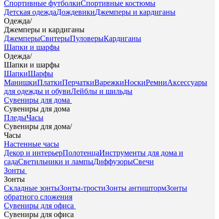
Спортивные футболки
Спортивные костюмы
Детская одежда
Дождевики
Джемперы и кардиганы
Одежда
/
Джемперы и кардиганы
Джемперы
Свитеры
Пуловеры
Кардиганы
Шапки и шарфы
Одежда
/
Шапки и шарфы
Шапки
Шарфы
Манишки
Платки
Перчатки
Варежки
Носки
Ремни
Аксессуары
для одежды и обуви
Лейблы и шильды
Сувениры для дома
Сувениры для дома
Пледы
Часы
Сувениры для дома
/
Часы
Настенные часы
Декор и интерьер
Полотенца
Инструменты для дома и
сада
Светильники и лампы
Диффузоры
Свечи
Зонты
Зонты
Складные зонты
Зонты-трости
Зонты антишторм
Зонты
обратного сложения
Сувениры для офиса
Сувениры для офиса