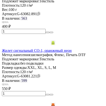
Подлежит маркировке:
Текстиль
Плотность:
120 г/м²
Вес:
100 г
Артикул:
G-63082.891
В наличии:
563
ЦЕНА:
400
₽
Жилет сигнальный СО-1, оранжевый неон
Метод нанесения:
шелкография, Флекс, Печать DTF
Подлежит маркировке:
Текстиль
Подкладка:
без подкладки
Размер одежды:
XXL, XL, S, L, M
Плотность:
120 г/м²
Артикул:
G-63081.221
В наличии:
599
ЦЕНА:
550
₽