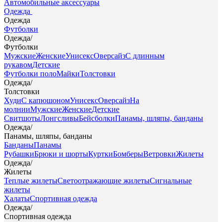
Автомобильные аксессуары
Одежда
Одежда
Футболки
Одежда
/
Футболки
Мужские
Женские
Унисекс
Оверсайз
С длинным
рукавом
Детские
Футболки поло
Майки
Толстовки
Одежда
/
Толстовки
Худи
С капюшоном
Унисекс
Оверсайз
На
молнии
Мужские
Женские
Детские
Свитшоты
Лонгсливы
Бейсболки
Панамы, шляпы, банданы
Одежда
/
Панамы, шляпы, банданы
Банданы
Панамы
Рубашки
Брюки и шорты
Куртки
Бомберы
Ветровки
Жилеты
Одежда
/
Жилеты
Теплые жилеты
Светоотражающие жилеты
Сигнальные
жилеты
Халаты
Спортивная одежда
Одежда
/
Спортивная одежда