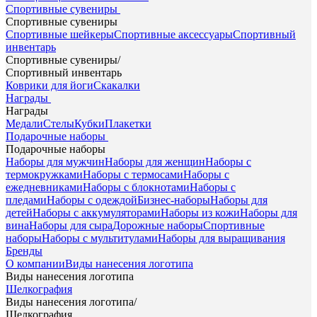
Спортивные сувениры
Спортивные сувениры
Спортивные шейкеры
Спортивные аксессуары
Спортивный
инвентарь
Спортивные сувениры
/
Спортивный инвентарь
Коврики для йоги
Скакалки
Награды
Награды
Медали
Стелы
Кубки
Плакетки
Подарочные наборы
Подарочные наборы
Наборы для мужчин
Наборы для женщин
Наборы с
термокружками
Наборы с термосами
Наборы с
ежедневниками
Наборы с блокнотами
Наборы с
пледами
Наборы с одеждой
Бизнес-наборы
Наборы для
детей
Наборы с аккумуляторами
Наборы из кожи
Наборы для
вина
Наборы для сыра
Дорожные наборы
Спортивные
наборы
Наборы с мультитулами
Наборы для выращивания
Бренды
О компании
Виды нанесения логотипа
Виды нанесения логотипа
Шелкография
Виды нанесения логотипа
/
Шелкография