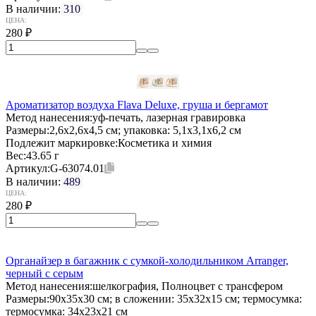
В наличии:
310
ЦЕНА:
280
₽
Ароматизатор воздуха Flava Deluxe, груша и бергамот
Метод нанесения:
уф-печать, лазерная гравировка
Размеры:
2,6х2,6х4,5 см; упаковка: 5,1x3,1x6,2 см
Подлежит маркировке:
Косметика и химия
Вес:
43.65 г
Артикул:
G-63074.01
В наличии:
489
ЦЕНА:
280
₽
Органайзер в багажник с сумкой-холодильником Arranger,
черный с серым
Метод нанесения:
шелкография, Полноцвет с трансфером
Размеры:
90х35х30 см; в сложении: 35х32х15 см; термосумка:
термосумка: 34х23х21 см