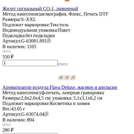
Жилет сигнальный СО-1, лимонный
Метод нанесения:
шелкография, Флекс, Печать DTF
Размеры:
S–XXL
Подлежит маркировке:
Текстиль
Индивидуальная упаковка:
Пакет
Подкладка:
без подкладки
Артикул:
G-63081.891
В наличии:
1165
ЦЕНА:
550
₽
Ароматизатор воздуха Flava Deluxe, жасмин и апельсин
Метод нанесения:
уф-печать, лазерная гравировка
Размеры:
2,6х2,6х4,5 см; упаковка: 5,1x3,1x6,2 см
Подлежит маркировке:
Косметика и химия
Вес:
43.65 г
Артикул:
G-63074.04
В наличии:
894
ЦЕНА:
280
₽