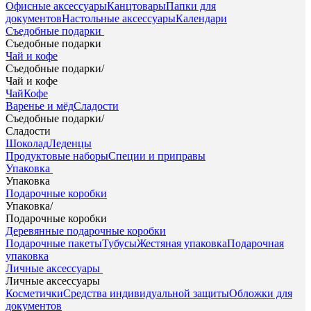
Офисные аксессуары
Канцтовары
Папки для
документов
Настольные аксессуары
Календари
Съедобные подарки
Съедобные подарки
Чай и кофе
Съедобные подарки
/
Чай и кофе
Чай
Кофе
Варенье и мёд
Сладости
Съедобные подарки
/
Сладости
Шоколад
Леденцы
Продуктовые наборы
Специи и приправы
Упаковка
Упаковка
Подарочные коробки
Упаковка
/
Подарочные коробки
Деревянные подарочные коробки
Подарочные пакеты
Тубусы
Жестяная упаковка
Подарочная
упаковка
Личные аксессуары
Личные аксессуары
Косметички
Средства индивидуальной защиты
Обложки для
документов