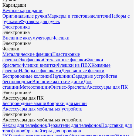
Карандаши
Вечные карандаши
Оригинальные ручки
Маркеры и текстовыделители
Наборы с
ручками
Футляры для ручек
Электроника
Электроника
Внешние аккумуляторы
Флешки
Электроника
/
Флешки
Металлические флешки
Пластиковые
флешки
Экофлешки
Стеклянные флешки
Флешки
браслеты
Флешки визитки
Флешки из ПВХ
Кожаные
флешки
Наборы с флешками
Деревянные флешки
Беспроводные колонки
Наушники
Зарядные устройства
беспроводные
Внешние жесткие диски
Док
станции
Метеостанции
Фитнес-браслеты
Аксессуары для ПК
Электроника
/
Аксессуары для ПК
Беспроводные мыши
Коврики для мыши
Аксессуары для мобильных устройств
Электроника
/
Аксессуары для мобильных устройств
Чехлы для телефонов
Держатели для телефонов
Подставки для
телефонов
Органайзеры для проводов