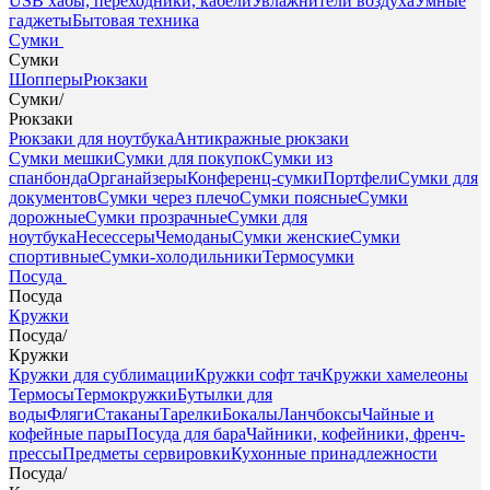
USB хабы, переходники, кабели
Увлажнители воздуха
Умные
гаджеты
Бытовая техника
Сумки
Сумки
Шопперы
Рюкзаки
Сумки
/
Рюкзаки
Рюкзаки для ноутбука
Антикражные рюкзаки
Сумки мешки
Сумки для покупок
Сумки из
спанбонда
Органайзеры
Конференц-сумки
Портфели
Сумки для
документов
Сумки через плечо
Сумки поясные
Сумки
дорожные
Сумки прозрачные
Сумки для
ноутбука
Несессеры
Чемоданы
Сумки женские
Сумки
спортивные
Сумки-холодильники
Термосумки
Посуда
Посуда
Кружки
Посуда
/
Кружки
Кружки для сублимации
Кружки софт тач
Кружки хамелеоны
Термосы
Термокружки
Бутылки для
воды
Фляги
Стаканы
Тарелки
Бокалы
Ланчбоксы
Чайные и
кофейные пары
Посуда для бара
Чайники, кофейники, френч-
прессы
Предметы сервировки
Кухонные принадлежности
Посуда
/