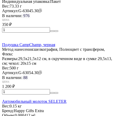
Индивидуальная упаковка:
Пакет
Вес:
73.33 г
Артикул:
G-63045.30
В наличии:
976
ЦЕНА:
350
₽
Подушка CampChamp, черная
Метод нанесения:
шелкография, Полноцвет с трансфером,
Флекс
Размеры:
29,5х21,5х12 см, в скрученном виде в сумке 29,5х13,
см; чехол: 20х15 см
Вес:
500 г
Артикул:
G-63054.30
В наличии:
88
ЦЕНА:
1 200
₽
Автомобильный молоток SELETER
Вес:
0.15 кг
Бренд:
Happy Gifts Extra
Объем:
0.000412 м³