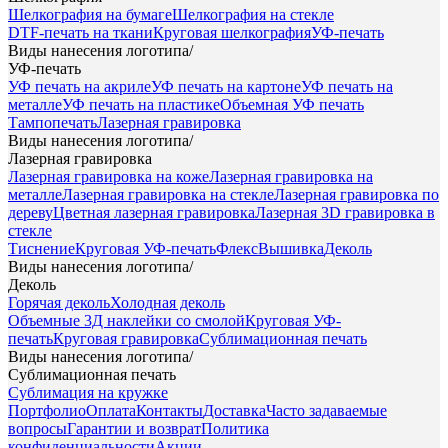
Шелкография на бумаге
Шелкография на стекле
DTF-печать на ткани
Круговая шелкография
УФ-печать
Виды нанесения логотипа
/
УФ-печать
УФ печать на акриле
УФ печать на картоне
УФ печать на
металле
УФ печать на пластике
Объемная УФ печать
Тампопечать
Лазерная гравировка
Виды нанесения логотипа
/
Лазерная гравировка
Лазерная гравировка на коже
Лазерная гравировка на
металле
Лазерная гравировка на стекле
Лазерная гравировка по
дереву
Цветная лазерная гравировка
Лазерная 3D гравировка в
стекле
Тиснение
Круговая УФ-печать
Флекс
Вышивка
Деколь
Виды нанесения логотипа
/
Деколь
Горячая деколь
Холодная деколь
Объемные 3Д наклейки со смолой
Круговая УФ-
печать
Круговая гравировка
Сублимационная печать
Виды нанесения логотипа
/
Сублимационная печать
Сублимация на кружке
Портфолио
Оплата
Контакты
Доставка
Часто задаваемые
вопросы
Гарантии и возврат
Политика
конфиденциальности
Акции