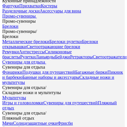
Кухонные принадлежности
Фартуки
Прихватки
Костеры
Разделочные доски
Аксессуары для вина
Промо-сувениры
Промо-сувениры
Брелоки
Промо-сувениры
/
Брелоки
Металлические брелоки
Брелоки рулетки
Брелоки
открывашки
Светоотражающие брелоки
Ремувки
Антистрессы
Силиконовые
браслеты
Рулетки
Ланьярды
Бейджи
Ретракторы
Светоотражатели
Сувениры для отдыха
Сувениры для отдыха
Фонарики
Подушки для путешествий
Багажные бирки
Пикник
и барбекю
Банные наборы и аксессуары
Складные ножи и
мультитулы
Сувениры для отдыха
/
Складные ножи и мультитулы
Мультитулы
Игры и головоломки
Сувениры для путешествий
Пляжный
отдых
Сувениры для отдыха
/
Пляжный отдых
Мячи
Солнцезащитные очки
Фрисби