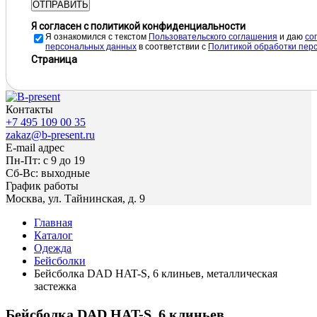
ОТПРАВИТЬ
Я согласен с политикой конфиденциальности
Я ознакомился с текстом
Пользовательского соглашения
и даю
cо
персональных данных
в соответствии с
Политикой обработки пер
Страница
Контакты
+7 495 109 00 35
zakaz@b-present.ru
E-mail адрес
Пн-Пт: с 9 до 19
Сб-Вс: выходные
График работы
Москва, ул. Тайнинская, д. 9
Главная
Каталог
Одежда
Бейсболки
Бейсболка DAD HAT-S, 6 клиньев, металлическая
застежка
Бейсболка DAD HAT-S, 6 клиньев,