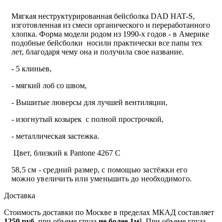
Мягкая неструктурированная бейсболка DAD HAT-S,
изготовленная из смеси органического и переработанного
хлопка. Форма модели родом из 1990-х годов - в Америке
подобные бейсболки носили практически все папы тех
лет, благодаря чему она и получила свое название.
- 5 клиньев,
- мягкий лоб со швом,
- В
ышитые
люверсы для лучшей вентиляции,
- изогнутый козырек с полной прострочкой,
- металлическая застежка.
Цвет, близкий к Pantone 4267 C
58,5 см - средний размер, с помощью застёжки его
можно увеличить или уменьшить до необходимого.
Доставка
Стоимость доставки по Москве в пределах МКАД составляет
1250 руб.
при объеме груза
не более 1м³
. При объеме груза,