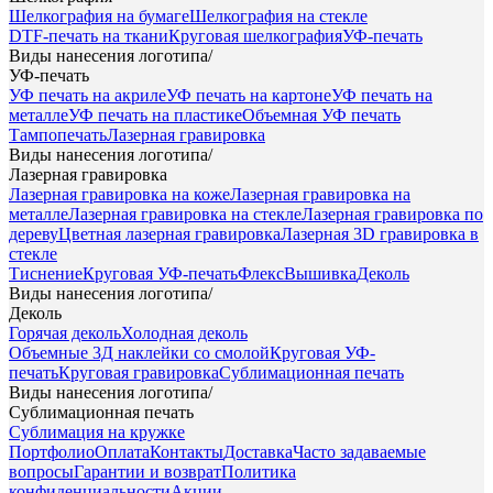
Шелкография на бумаге
Шелкография на стекле
DTF-печать на ткани
Круговая шелкография
УФ-печать
Виды нанесения логотипа
/
УФ-печать
УФ печать на акриле
УФ печать на картоне
УФ печать на
металле
УФ печать на пластике
Объемная УФ печать
Тампопечать
Лазерная гравировка
Виды нанесения логотипа
/
Лазерная гравировка
Лазерная гравировка на коже
Лазерная гравировка на
металле
Лазерная гравировка на стекле
Лазерная гравировка по
дереву
Цветная лазерная гравировка
Лазерная 3D гравировка в
стекле
Тиснение
Круговая УФ-печать
Флекс
Вышивка
Деколь
Виды нанесения логотипа
/
Деколь
Горячая деколь
Холодная деколь
Объемные 3Д наклейки со смолой
Круговая УФ-
печать
Круговая гравировка
Сублимационная печать
Виды нанесения логотипа
/
Сублимационная печать
Сублимация на кружке
Портфолио
Оплата
Контакты
Доставка
Часто задаваемые
вопросы
Гарантии и возврат
Политика
конфиденциальности
Акции