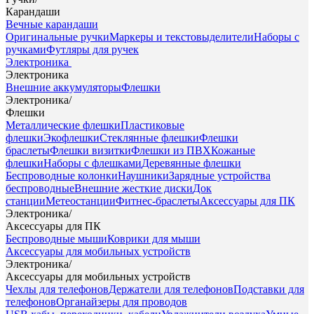
Карандаши
Вечные карандаши
Оригинальные ручки
Маркеры и текстовыделители
Наборы с
ручками
Футляры для ручек
Электроника
Электроника
Внешние аккумуляторы
Флешки
Электроника
/
Флешки
Металлические флешки
Пластиковые
флешки
Экофлешки
Стеклянные флешки
Флешки
браслеты
Флешки визитки
Флешки из ПВХ
Кожаные
флешки
Наборы с флешками
Деревянные флешки
Беспроводные колонки
Наушники
Зарядные устройства
беспроводные
Внешние жесткие диски
Док
станции
Метеостанции
Фитнес-браслеты
Аксессуары для ПК
Электроника
/
Аксессуары для ПК
Беспроводные мыши
Коврики для мыши
Аксессуары для мобильных устройств
Электроника
/
Аксессуары для мобильных устройств
Чехлы для телефонов
Держатели для телефонов
Подставки для
телефонов
Органайзеры для проводов