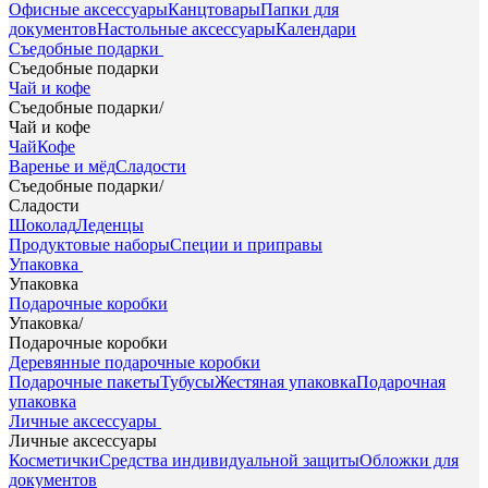
Офисные аксессуары
Канцтовары
Папки для
документов
Настольные аксессуары
Календари
Съедобные подарки
Съедобные подарки
Чай и кофе
Съедобные подарки
/
Чай и кофе
Чай
Кофе
Варенье и мёд
Сладости
Съедобные подарки
/
Сладости
Шоколад
Леденцы
Продуктовые наборы
Специи и приправы
Упаковка
Упаковка
Подарочные коробки
Упаковка
/
Подарочные коробки
Деревянные подарочные коробки
Подарочные пакеты
Тубусы
Жестяная упаковка
Подарочная
упаковка
Личные аксессуары
Личные аксессуары
Косметички
Средства индивидуальной защиты
Обложки для
документов