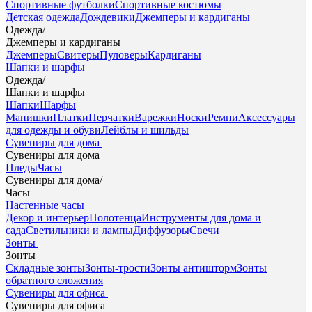
Спортивные футболки
Спортивные костюмы
Детская одежда
Дождевики
Джемперы и кардиганы
Одежда
/
Джемперы и кардиганы
Джемперы
Свитеры
Пуловеры
Кардиганы
Шапки и шарфы
Одежда
/
Шапки и шарфы
Шапки
Шарфы
Манишки
Платки
Перчатки
Варежки
Носки
Ремни
Аксессуары
для одежды и обуви
Лейблы и шильды
Сувениры для дома
Сувениры для дома
Пледы
Часы
Сувениры для дома
/
Часы
Настенные часы
Декор и интерьер
Полотенца
Инструменты для дома и
сада
Светильники и лампы
Диффузоры
Свечи
Зонты
Зонты
Складные зонты
Зонты-трости
Зонты антишторм
Зонты
обратного сложения
Сувениры для офиса
Сувениры для офиса