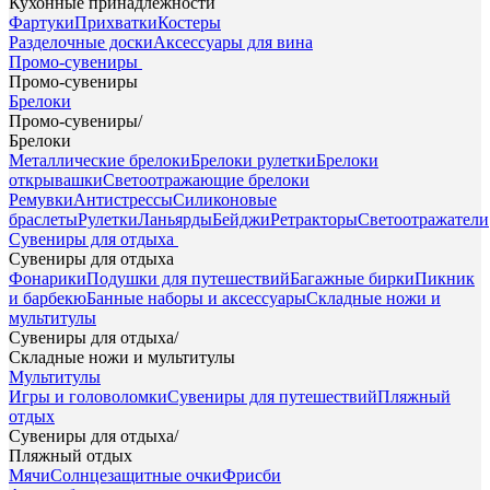
Кухонные принадлежности
Фартуки
Прихватки
Костеры
Разделочные доски
Аксессуары для вина
Промо-сувениры
Промо-сувениры
Брелоки
Промо-сувениры
/
Брелоки
Металлические брелоки
Брелоки рулетки
Брелоки
открывашки
Светоотражающие брелоки
Ремувки
Антистрессы
Силиконовые
браслеты
Рулетки
Ланьярды
Бейджи
Ретракторы
Светоотражатели
Сувениры для отдыха
Сувениры для отдыха
Фонарики
Подушки для путешествий
Багажные бирки
Пикник
и барбекю
Банные наборы и аксессуары
Складные ножи и
мультитулы
Сувениры для отдыха
/
Складные ножи и мультитулы
Мультитулы
Игры и головоломки
Сувениры для путешествий
Пляжный
отдых
Сувениры для отдыха
/
Пляжный отдых
Мячи
Солнцезащитные очки
Фрисби