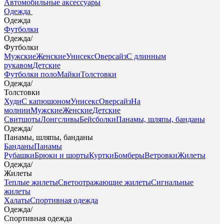
Автомобильные аксессуары
Одежда
Одежда
Футболки
Одежда
/
Футболки
Мужские
Женские
Унисекс
Оверсайз
С длинным
рукавом
Детские
Футболки поло
Майки
Толстовки
Одежда
/
Толстовки
Худи
С капюшоном
Унисекс
Оверсайз
На
молнии
Мужские
Женские
Детские
Свитшоты
Лонгсливы
Бейсболки
Панамы, шляпы, банданы
Одежда
/
Панамы, шляпы, банданы
Банданы
Панамы
Рубашки
Брюки и шорты
Куртки
Бомберы
Ветровки
Жилеты
Одежда
/
Жилеты
Теплые жилеты
Светоотражающие жилеты
Сигнальные
жилеты
Халаты
Спортивная одежда
Одежда
/
Спортивная одежда