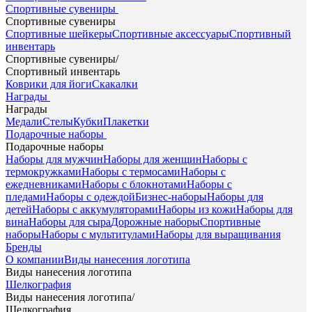
Спортивные сувениры
Спортивные сувениры
Спортивные шейкеры
Спортивные аксессуары
Спортивный
инвентарь
Спортивные сувениры
/
Спортивный инвентарь
Коврики для йоги
Скакалки
Награды
Награды
Медали
Стелы
Кубки
Плакетки
Подарочные наборы
Подарочные наборы
Наборы для мужчин
Наборы для женщин
Наборы с
термокружками
Наборы с термосами
Наборы с
ежедневниками
Наборы с блокнотами
Наборы с
пледами
Наборы с одеждой
Бизнес-наборы
Наборы для
детей
Наборы с аккумуляторами
Наборы из кожи
Наборы для
вина
Наборы для сыра
Дорожные наборы
Спортивные
наборы
Наборы с мультитулами
Наборы для выращивания
Бренды
О компании
Виды нанесения логотипа
Виды нанесения логотипа
Шелкография
Виды нанесения логотипа
/
Шелкография