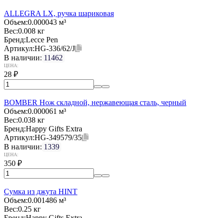
ALLEGRA LX, ручка шариковая
Объем:
0.000043 м³
Вес:
0.008 кг
Бренд:
Lecce Pen
Артикул:
HG-336/62/J
В наличии:
11462
ЦЕНА:
28
₽
BOMBER Нож складной, нержавеющая сталь, черный
Объем:
0.000061 м³
Вес:
0.038 кг
Бренд:
Happy Gifts Extra
Артикул:
HG-349579/35
В наличии:
1339
ЦЕНА:
350
₽
Cумка из джута HINT
Объем:
0.001486 м³
Вес:
0.25 кг
Бренд:
Happy Gifts Extra