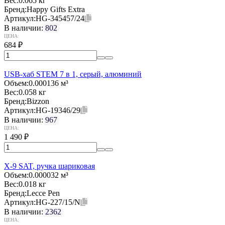
Вес:
0.065 кг
Бренд:
Happy Gifts Extra
Артикул:
HG-345457/24
В наличии:
802
ЦЕНА:
684
₽
USB-хаб STEM 7 в 1, серый, алюминий
Объем:
0.000136 м³
Вес:
0.058 кг
Бренд:
Bizzon
Артикул:
HG-19346/29
В наличии:
967
ЦЕНА:
1 490
₽
X-9 SAT, ручка шариковая
Объем:
0.000032 м³
Вес:
0.018 кг
Бренд:
Lecce Pen
Артикул:
HG-227/15/N
В наличии:
2362
ЦЕНА: