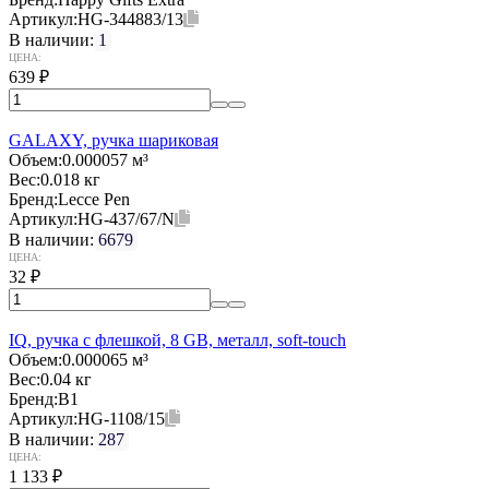
Артикул:
HG-344883/13
В наличии:
1
ЦЕНА:
639
₽
GALAXY, ручка шариковая
Объем:
0.000057 м³
Вес:
0.018 кг
Бренд:
Lecce Pen
Артикул:
HG-437/67/N
В наличии:
6679
ЦЕНА:
32
₽
IQ, ручка с флешкой, 8 GB, металл, soft-touch
Объем:
0.000065 м³
Вес:
0.04 кг
Бренд:
B1
Артикул:
HG-1108/15
В наличии:
287
ЦЕНА:
1 133
₽