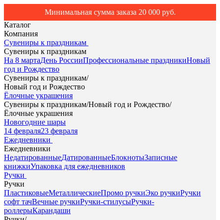
Минимальная сумма заказа 20 000 руб.
Каталог
Компания
Сувениры к праздникам
Сувениры к праздникам
На 8 марта
День России
Профессиональные праздники
Новый
год и Рождество
Сувениры к праздникам
/
Новый год и Рождество
Ёлочные украшения
Сувениры к праздникам
/
Новый год и Рождество
/
Ёлочные украшения
Новогодние шары
14 февраля
23 февраля
Ежедневники
Ежедневники
Недатированные
Датированные
Блокноты
Записные
книжки
Упаковка для ежедневников
Ручки
Ручки
Пластиковые
Металлические
Промо ручки
Эко ручки
Ручки
софт тач
Вечные ручки
Ручки-стилусы
Ручки-
роллеры
Карандаши
Ручки
/