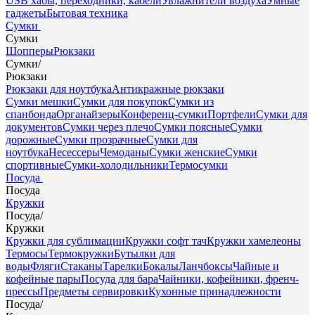
USB хабы, переходники, кабели
Увлажнители воздуха
Умные
гаджеты
Бытовая техника
Сумки
Сумки
Шопперы
Рюкзаки
Сумки
/
Рюкзаки
Рюкзаки для ноутбука
Антикражные рюкзаки
Сумки мешки
Сумки для покупок
Сумки из
спанбонда
Органайзеры
Конференц-сумки
Портфели
Сумки для
документов
Сумки через плечо
Сумки поясные
Сумки
дорожные
Сумки прозрачные
Сумки для
ноутбука
Несессеры
Чемоданы
Сумки женские
Сумки
спортивные
Сумки-холодильники
Термосумки
Посуда
Посуда
Кружки
Посуда
/
Кружки
Кружки для сублимации
Кружки софт тач
Кружки хамелеоны
Термосы
Термокружки
Бутылки для
воды
Фляги
Стаканы
Тарелки
Бокалы
Ланчбоксы
Чайные и
кофейные пары
Посуда для бара
Чайники, кофейники, френч-
прессы
Предметы сервировки
Кухонные принадлежности
Посуда
/