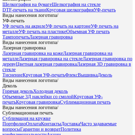
Шелкография на бумаге
Шелкография на стекле
DTF-печать на ткани
Круговая шелкография
УФ-печать
Виды нанесения логотипа
/
УФ-печать
УФ печать на акриле
УФ печать на картоне
УФ печать на
металле
УФ печать на пластике
Объемная УФ печать
Тампопечать
Лазерная гравировка
Виды нанесения логотипа
/
Лазерная гравировка
Лазерная гравировка на коже
Лазерная гравировка на
металле
Лазерная гравировка на стекле
Лазерная гравировка по
дереву
Цветная лазерная гравировка
Лазерная 3D гравировка в
стекле
Тиснение
Круговая УФ-печать
Флекс
Вышивка
Деколь
Виды нанесения логотипа
/
Деколь
Горячая деколь
Холодная деколь
Объемные 3Д наклейки со смолой
Круговая УФ-
печать
Круговая гравировка
Сублимационная печать
Виды нанесения логотипа
/
Сублимационная печать
Сублимация на кружке
Портфолио
Оплата
Контакты
Доставка
Часто задаваемые
вопросы
Гарантии и возврат
Политика
конфиденциальности
Акции