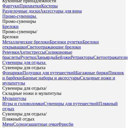
Кухонные принадлежности
Фартуки
Прихватки
Костеры
Разделочные доски
Аксессуары для вина
Промо-сувениры
Промо-сувениры
Брелоки
Промо-сувениры
/
Брелоки
Металлические брелоки
Брелоки рулетки
Брелоки
открывашки
Светоотражающие брелоки
Ремувки
Антистрессы
Силиконовые
браслеты
Рулетки
Ланьярды
Бейджи
Ретракторы
Светоотражатели
Сувениры для отдыха
Сувениры для отдыха
Фонарики
Подушки для путешествий
Багажные бирки
Пикник
и барбекю
Банные наборы и аксессуары
Складные ножи и
мультитулы
Сувениры для отдыха
/
Складные ножи и мультитулы
Мультитулы
Игры и головоломки
Сувениры для путешествий
Пляжный
отдых
Сувениры для отдыха
/
Пляжный отдых
Мячи
Солнцезащитные очки
Фрисби