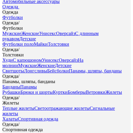
Автомобильные аксессуары
Одежда
Одежда
Футболки
Одежда
/
Футболки
Мужские
Женские
Унисекс
Оверсайз
С длинным
рукавом
Детские
Футболки поло
Майки
Толстовки
Одежда
/
Толстовки
Худи
С капюшоном
Унисекс
Оверсайз
На
молнии
Мужские
Женские
Детские
Свитшоты
Лонгсливы
Бейсболки
Панамы, шляпы, банданы
Одежда
/
Панамы, шляпы, банданы
Банданы
Панамы
Рубашки
Брюки и шорты
Куртки
Бомберы
Ветровки
Жилеты
Одежда
/
Жилеты
Теплые жилеты
Светоотражающие жилеты
Сигнальные
жилеты
Халаты
Спортивная одежда
Одежда
/
Спортивная одежда