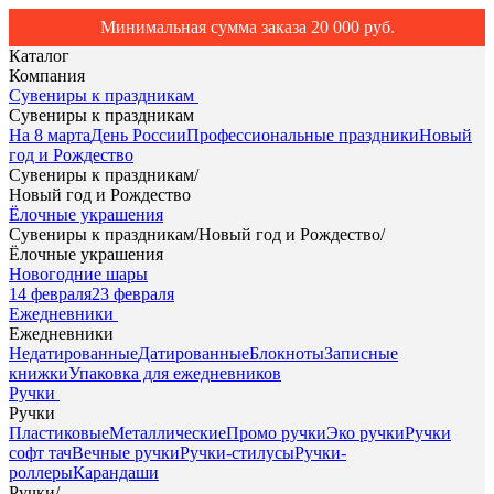
Минимальная сумма заказа 20 000 руб.
Каталог
Компания
Сувениры к праздникам
Сувениры к праздникам
На 8 марта
День России
Профессиональные праздники
Новый
год и Рождество
Сувениры к праздникам
/
Новый год и Рождество
Ёлочные украшения
Сувениры к праздникам
/
Новый год и Рождество
/
Ёлочные украшения
Новогодние шары
14 февраля
23 февраля
Ежедневники
Ежедневники
Недатированные
Датированные
Блокноты
Записные
книжки
Упаковка для ежедневников
Ручки
Ручки
Пластиковые
Металлические
Промо ручки
Эко ручки
Ручки
софт тач
Вечные ручки
Ручки-стилусы
Ручки-
роллеры
Карандаши
Ручки
/