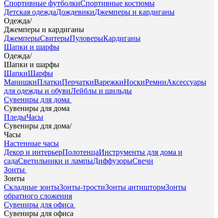
Спортивные футболки
Спортивные костюмы
Детская одежда
Дождевики
Джемперы и кардиганы
Одежда
/
Джемперы и кардиганы
Джемперы
Свитеры
Пуловеры
Кардиганы
Шапки и шарфы
Одежда
/
Шапки и шарфы
Шапки
Шарфы
Манишки
Платки
Перчатки
Варежки
Носки
Ремни
Аксессуары
для одежды и обуви
Лейблы и шильды
Сувениры для дома
Сувениры для дома
Пледы
Часы
Сувениры для дома
/
Часы
Настенные часы
Декор и интерьер
Полотенца
Инструменты для дома и
сада
Светильники и лампы
Диффузоры
Свечи
Зонты
Зонты
Складные зонты
Зонты-трости
Зонты антишторм
Зонты
обратного сложения
Сувениры для офиса
Сувениры для офиса