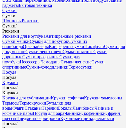
USB хабы, переходники, кабели
Увлажнители воздуха
Умные
гаджеты
Бытовая техника
Сумки
Сумки
Шопперы
Рюкзаки
Сумки
/
Рюкзаки
Рюкзаки для ноутбука
Антикражные рюкзаки
Сумки мешки
Сумки для покупок
Сумки из
спанбонда
Органайзеры
Конференц-сумки
Портфели
Сумки для
документов
Сумки через плечо
Сумки поясные
Сумки
дорожные
Сумки прозрачные
Сумки для
ноутбука
Несессеры
Чемоданы
Сумки женские
Сумки
спортивные
Сумки-холодильники
Термосумки
Посуда
Посуда
Кружки
Посуда
/
Кружки
Кружки для сублимации
Кружки софт тач
Кружки хамелеоны
Термосы
Термокружки
Бутылки для
воды
Фляги
Стаканы
Тарелки
Бокалы
Ланчбоксы
Чайные и
кофейные пары
Посуда для бара
Чайники, кофейники, френч-
прессы
Предметы сервировки
Кухонные принадлежности
Посуда
/