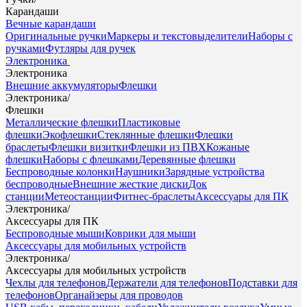
Карандаши
Вечные карандаши
Оригинальные ручки
Маркеры и текстовыделители
Наборы с
ручками
Футляры для ручек
Электроника
Электроника
Внешние аккумуляторы
Флешки
Электроника
/
Флешки
Металлические флешки
Пластиковые
флешки
Экофлешки
Стеклянные флешки
Флешки
браслеты
Флешки визитки
Флешки из ПВХ
Кожаные
флешки
Наборы с флешками
Деревянные флешки
Беспроводные колонки
Наушники
Зарядные устройства
беспроводные
Внешние жесткие диски
Док
станции
Метеостанции
Фитнес-браслеты
Аксессуары для ПК
Электроника
/
Аксессуары для ПК
Беспроводные мыши
Коврики для мыши
Аксессуары для мобильных устройств
Электроника
/
Аксессуары для мобильных устройств
Чехлы для телефонов
Держатели для телефонов
Подставки для
телефонов
Органайзеры для проводов