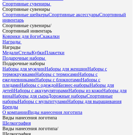
Спортивные сувениры
Спортивные сувениры
Спортивные шейкеры
Спортивные аксессуары
Спортивный
инвентарь
Спортивные сувениры
/
Спортивный инвентарь
Коврики для йоги
Скакалки
Награды
Награды
Медали
Стелы
Кубки
Плакетки
Подарочные наборы
Подарочные наборы
Наборы для мужчин
Наборы для женщин
Наборы с
термокружками
Наборы с термосами
Наборы с
ежедневниками
Наборы с блокнотами
Наборы с
пледами
Наборы с одеждой
Бизнес-наборы
Наборы для
детей
Наборы с аккумуляторами
Наборы из кожи
Наборы для
вина
Наборы для сыра
Дорожные наборы
Спортивные
наборы
Наборы с мультитулами
Наборы для выращивания
Бренды
О компании
Виды нанесения логотипа
Виды нанесения логотипа
Шелкография
Виды нанесения логотипа
/
Шелкография