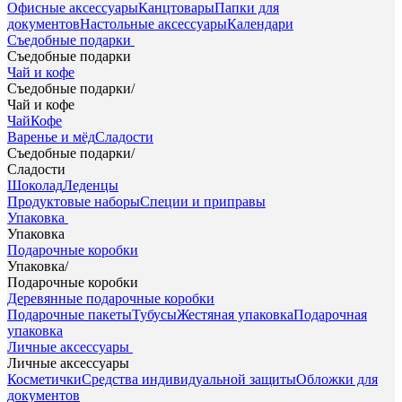
Офисные аксессуары
Канцтовары
Папки для
документов
Настольные аксессуары
Календари
Съедобные подарки
Съедобные подарки
Чай и кофе
Съедобные подарки
/
Чай и кофе
Чай
Кофе
Варенье и мёд
Сладости
Съедобные подарки
/
Сладости
Шоколад
Леденцы
Продуктовые наборы
Специи и приправы
Упаковка
Упаковка
Подарочные коробки
Упаковка
/
Подарочные коробки
Деревянные подарочные коробки
Подарочные пакеты
Тубусы
Жестяная упаковка
Подарочная
упаковка
Личные аксессуары
Личные аксессуары
Косметички
Средства индивидуальной защиты
Обложки для
документов