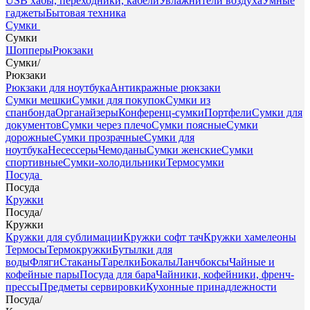
USB хабы, переходники, кабели
Увлажнители воздуха
Умные
гаджеты
Бытовая техника
Сумки
Сумки
Шопперы
Рюкзаки
Сумки
/
Рюкзаки
Рюкзаки для ноутбука
Антикражные рюкзаки
Сумки мешки
Сумки для покупок
Сумки из
спанбонда
Органайзеры
Конференц-сумки
Портфели
Сумки для
документов
Сумки через плечо
Сумки поясные
Сумки
дорожные
Сумки прозрачные
Сумки для
ноутбука
Несессеры
Чемоданы
Сумки женские
Сумки
спортивные
Сумки-холодильники
Термосумки
Посуда
Посуда
Кружки
Посуда
/
Кружки
Кружки для сублимации
Кружки софт тач
Кружки хамелеоны
Термосы
Термокружки
Бутылки для
воды
Фляги
Стаканы
Тарелки
Бокалы
Ланчбоксы
Чайные и
кофейные пары
Посуда для бара
Чайники, кофейники, френч-
прессы
Предметы сервировки
Кухонные принадлежности
Посуда
/