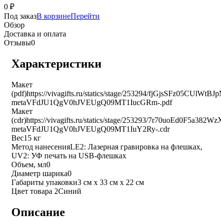
0
₽
Под заказ
В корзине
Перейти
Обзор
Доставка и оплата
Отзывы
0
Характеристики
Макет
(pdf)
https://vivagifts.ru/statics/stage/253294/fjGjsSFz05CUlWt
metaVFdJU1QgV0hJVEUgQ09MT1IucGRm-.pdf
Макет
(cdr)
https://vivagifts.ru/statics/stage/253293/7r70uoEd0F5a3
metaVFdJU1QgV0hJVEUgQ09MT1IuY2Ry-.cdr
Вес
15 кг
Метод нанесения
LE2: Лазерная гравировка на флешках,
UV2: УФ печать на USB-флешках
Объем, мл
0
Диаметр шарика
0
Габариты упаковки
3 см х 33 см х 22 см
Цвет товара 2
Синий
Описание