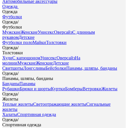
Автомобильные аксессуары
Одежда
Одежда
Футболки
Одежда
/
Футболки
Мужские
Женские
Унисекс
Оверсайз
С длинным
рукавом
Детские
Футболки поло
Майки
Толстовки
Одежда
/
Толстовки
Худи
С капюшоном
Унисекс
Оверсайз
На
молнии
Мужские
Женские
Детские
Свитшоты
Лонгсливы
Бейсболки
Панамы, шляпы, банданы
Одежда
/
Панамы, шляпы, банданы
Банданы
Панамы
Рубашки
Брюки и шорты
Куртки
Бомберы
Ветровки
Жилеты
Одежда
/
Жилеты
Теплые жилеты
Светоотражающие жилеты
Сигнальные
жилеты
Халаты
Спортивная одежда
Одежда
/
Спортивная одежда