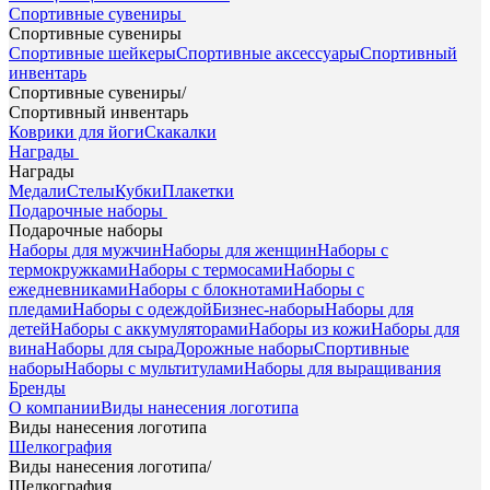
Спортивные сувениры
Спортивные сувениры
Спортивные шейкеры
Спортивные аксессуары
Спортивный
инвентарь
Спортивные сувениры
/
Спортивный инвентарь
Коврики для йоги
Скакалки
Награды
Награды
Медали
Стелы
Кубки
Плакетки
Подарочные наборы
Подарочные наборы
Наборы для мужчин
Наборы для женщин
Наборы с
термокружками
Наборы с термосами
Наборы с
ежедневниками
Наборы с блокнотами
Наборы с
пледами
Наборы с одеждой
Бизнес-наборы
Наборы для
детей
Наборы с аккумуляторами
Наборы из кожи
Наборы для
вина
Наборы для сыра
Дорожные наборы
Спортивные
наборы
Наборы с мультитулами
Наборы для выращивания
Бренды
О компании
Виды нанесения логотипа
Виды нанесения логотипа
Шелкография
Виды нанесения логотипа
/
Шелкография