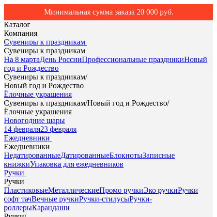
Минимальная сумма заказа 20 000 руб.
Каталог
Компания
Сувениры к праздникам
Сувениры к праздникам
На 8 марта
День России
Профессиональные праздники
Новый
год и Рождество
Сувениры к праздникам
/
Новый год и Рождество
Ёлочные украшения
Сувениры к праздникам
/
Новый год и Рождество
/
Ёлочные украшения
Новогодние шары
14 февраля
23 февраля
Ежедневники
Ежедневники
Недатированные
Датированные
Блокноты
Записные
книжки
Упаковка для ежедневников
Ручки
Ручки
Пластиковые
Металлические
Промо ручки
Эко ручки
Ручки
софт тач
Вечные ручки
Ручки-стилусы
Ручки-
роллеры
Карандаши
Ручки
/