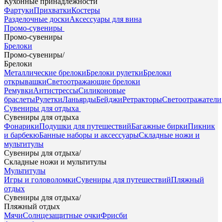
Кухонные принадлежности
Фартуки
Прихватки
Костеры
Разделочные доски
Аксессуары для вина
Промо-сувениры
Промо-сувениры
Брелоки
Промо-сувениры
/
Брелоки
Металлические брелоки
Брелоки рулетки
Брелоки
открывашки
Светоотражающие брелоки
Ремувки
Антистрессы
Силиконовые
браслеты
Рулетки
Ланьярды
Бейджи
Ретракторы
Светоотражатели
Сувениры для отдыха
Сувениры для отдыха
Фонарики
Подушки для путешествий
Багажные бирки
Пикник
и барбекю
Банные наборы и аксессуары
Складные ножи и
мультитулы
Сувениры для отдыха
/
Складные ножи и мультитулы
Мультитулы
Игры и головоломки
Сувениры для путешествий
Пляжный
отдых
Сувениры для отдыха
/
Пляжный отдых
Мячи
Солнцезащитные очки
Фрисби