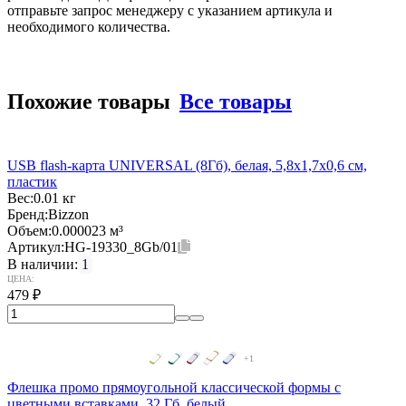
отправьте запрос менеджеру с указанием артикула и
необходимого количества.
Похожие товары
Все товары
USB flash-карта UNIVERSAL (8Гб), белая, 5,8х1,7х0,6 см,
пластик
Вес:
0.01 кг
Бренд:
Bizzon
Объем:
0.000023 м³
Артикул:
HG-19330_8Gb/01
В наличии:
1
ЦЕНА:
479
₽
+1
Флешка промо прямоугольной классической формы с
цветными вставками, 32 Гб, белый