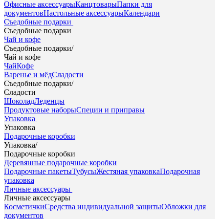
Офисные аксессуары
Канцтовары
Папки для
документов
Настольные аксессуары
Календари
Съедобные подарки
Съедобные подарки
Чай и кофе
Съедобные подарки
/
Чай и кофе
Чай
Кофе
Варенье и мёд
Сладости
Съедобные подарки
/
Сладости
Шоколад
Леденцы
Продуктовые наборы
Специи и приправы
Упаковка
Упаковка
Подарочные коробки
Упаковка
/
Подарочные коробки
Деревянные подарочные коробки
Подарочные пакеты
Тубусы
Жестяная упаковка
Подарочная
упаковка
Личные аксессуары
Личные аксессуары
Косметички
Средства индивидуальной защиты
Обложки для
документов