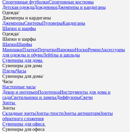
Спортивные футболки
Спортивные костюмы
Детская одежда
Дождевики
Джемперы и кардиганы
Одежда
/
Джемперы и кардиганы
Джемперы
Свитеры
Пуловеры
Кардиганы
Шапки и шарфы
Одежда
/
Шапки и шарфы
Шапки
Шарфы
Манишки
Платки
Перчатки
Варежки
Носки
Ремни
Аксессуары
для одежды и обуви
Лейблы и шильды
Сувениры для дома
Сувениры для дома
Пледы
Часы
Сувениры для дома
/
Часы
Настенные часы
Декор и интерьер
Полотенца
Инструменты для дома и
сада
Светильники и лампы
Диффузоры
Свечи
Зонты
Зонты
Складные зонты
Зонты-трости
Зонты антишторм
Зонты
обратного сложения
Сувениры для офиса
Сувениры для офиса