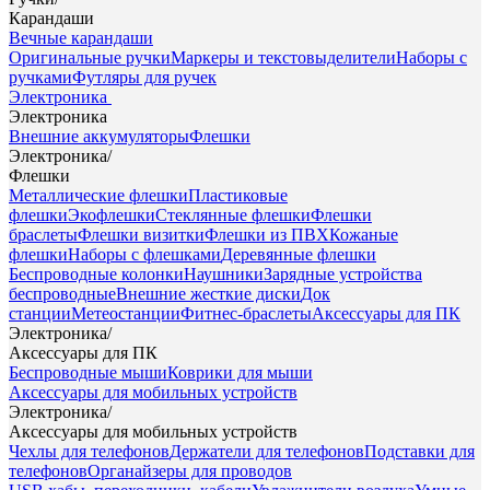
Карандаши
Вечные карандаши
Оригинальные ручки
Маркеры и текстовыделители
Наборы с
ручками
Футляры для ручек
Электроника
Электроника
Внешние аккумуляторы
Флешки
Электроника
/
Флешки
Металлические флешки
Пластиковые
флешки
Экофлешки
Стеклянные флешки
Флешки
браслеты
Флешки визитки
Флешки из ПВХ
Кожаные
флешки
Наборы с флешками
Деревянные флешки
Беспроводные колонки
Наушники
Зарядные устройства
беспроводные
Внешние жесткие диски
Док
станции
Метеостанции
Фитнес-браслеты
Аксессуары для ПК
Электроника
/
Аксессуары для ПК
Беспроводные мыши
Коврики для мыши
Аксессуары для мобильных устройств
Электроника
/
Аксессуары для мобильных устройств
Чехлы для телефонов
Держатели для телефонов
Подставки для
телефонов
Органайзеры для проводов