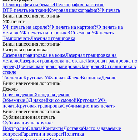
Шелкография на бумаге
Шелкография на стекле
DTF-печать на ткани
Круговая шелкография
УФ-печать
Виды нанесения логотипа
/
УФ-печать
УФ печать на акриле
УФ печать на картоне
УФ печать на
металле
УФ печать на пластике
Объемная УФ печать
Тампопечать
Лазерная гравировка
Виды нанесения логотипа
/
Лазерная гравировка
Лазерная гравировка на коже
Лазерная гравировка на
металле
Лазерная гравировка на стекле
Лазерная гравировка по
дереву
Цветная лазерная гравировка
Лазерная 3D гравировка в
стекле
Тиснение
Круговая УФ-печать
Флекс
Вышивка
Деколь
Виды нанесения логотипа
/
Деколь
Горячая деколь
Холодная деколь
Объемные 3Д наклейки со смолой
Круговая УФ-
печать
Круговая гравировка
Сублимационная печать
Виды нанесения логотипа
/
Сублимационная печать
Сублимация на кружке
Портфолио
Оплата
Контакты
Доставка
Часто задаваемые
вопросы
Гарантии и возврат
Политика
конфиденциальности
Акции