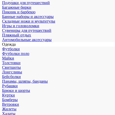
Подушки для путешествий
Багажные бирки
Пикник и барбекю
Банные наборы и аксессуары
Складные ножи и мультитулы
Игры и головоломки
Сувениры для путешествий
Пляжный отдых
Автомобильные аксессуары
Одежда
Футболки
Футболки поло
Майки
Толстовки
Свитшоты
Лонгсливы
Бейсболки
Панамы, шляпы, банданы
Рубашки
Брюки и шорты
Куртки
Бомберы
Ветровки
Жилеты
Халаты