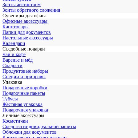
Зонты антишторм
Зонты обратного сложения
Сувениры для офиса
Офисные аксессуары
Канцтовары
Папки для документов
Настольные аксессуары
Календари
Съедобные подарки
Чай и кофе
Варенье и мёд
Сладости
Продуктовые наборы
Специи и приправы
Упаковка
Подарочные коробки
Подарочные пакеты
Тубусы
Жестяная упаковка
Подарочная упаковка
Личные аксессуары
Косметички
Средства индивидуальной защиты
Обложки для документов
Картхолдеры и чехлы для карт