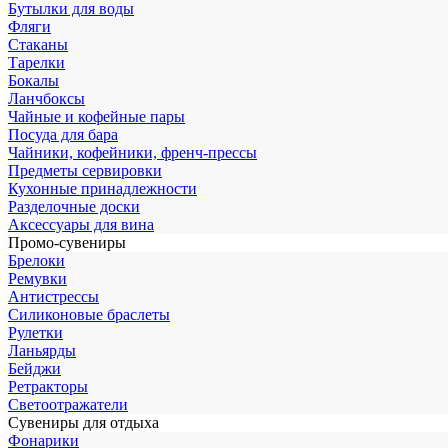
Бутылки для воды
Фляги
Стаканы
Тарелки
Бокалы
Ланчбоксы
Чайные и кофейные пары
Посуда для бара
Чайники, кофейники, френч-прессы
Предметы сервировки
Кухонные принадлежности
Разделочные доски
Аксессуары для вина
Промо-сувениры
Брелоки
Ремувки
Антистрессы
Силиконовые браслеты
Рулетки
Ланьярды
Бейджи
Ретракторы
Светоотражатели
Сувениры для отдыха
Фонарики