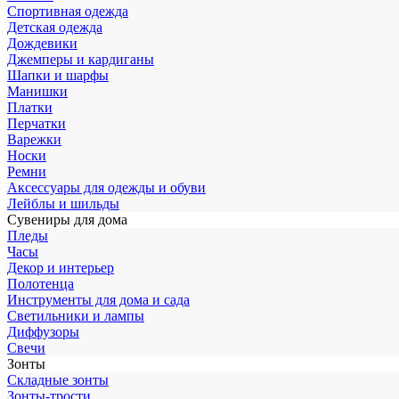
Спортивная одежда
Детская одежда
Дождевики
Джемперы и кардиганы
Шапки и шарфы
Манишки
Платки
Перчатки
Варежки
Носки
Ремни
Аксессуары для одежды и обуви
Лейблы и шильды
Сувениры для дома
Пледы
Часы
Декор и интерьер
Полотенца
Инструменты для дома и сада
Светильники и лампы
Диффузоры
Свечи
Зонты
Складные зонты
Зонты-трости