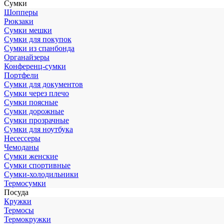
Сумки
Шопперы
Рюкзаки
Сумки мешки
Сумки для покупок
Сумки из спанбонда
Органайзеры
Конференц-сумки
Портфели
Сумки для документов
Сумки через плечо
Сумки поясные
Сумки дорожные
Сумки прозрачные
Сумки для ноутбука
Несессеры
Чемоданы
Сумки женские
Сумки спортивные
Сумки-холодильники
Термосумки
Посуда
Кружки
Термосы
Термокружки