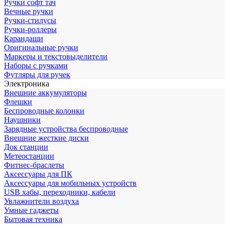
Ручки софт тач
Вечные ручки
Ручки-стилусы
Ручки-роллеры
Карандаши
Оригинальные ручки
Маркеры и текстовыделители
Наборы с ручками
Футляры для ручек
Электроника
Внешние аккумуляторы
Флешки
Беспроводные колонки
Наушники
Зарядные устройства беспроводные
Внешние жесткие диски
Док станции
Метеостанции
Фитнес-браслеты
Аксессуары для ПК
Аксессуары для мобильных устройств
USB хабы, переходники, кабели
Увлажнители воздуха
Умные гаджеты
Бытовая техника