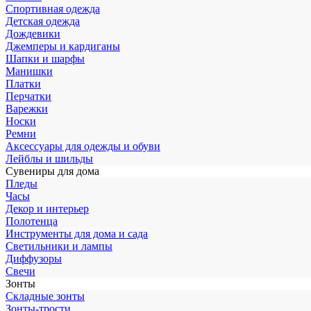
Спортивная одежда
Детская одежда
Дождевики
Джемперы и кардиганы
Шапки и шарфы
Манишки
Платки
Перчатки
Варежки
Носки
Ремни
Аксессуары для одежды и обуви
Лейблы и шильды
Сувениры для дома
Пледы
Часы
Декор и интерьер
Полотенца
Инструменты для дома и сада
Светильники и лампы
Диффузоры
Свечи
Зонты
Складные зонты
Зонты-трости