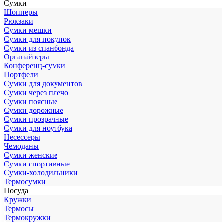
Сумки
Шопперы
Рюкзаки
Сумки мешки
Сумки для покупок
Сумки из спанбонда
Органайзеры
Конференц-сумки
Портфели
Сумки для документов
Сумки через плечо
Сумки поясные
Сумки дорожные
Сумки прозрачные
Сумки для ноутбука
Несессеры
Чемоданы
Сумки женские
Сумки спортивные
Сумки-холодильники
Термосумки
Посуда
Кружки
Термосы
Термокружки