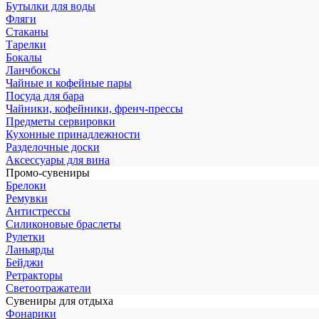
Бутылки для воды
Фляги
Стаканы
Тарелки
Бокалы
Ланчбоксы
Чайные и кофейные пары
Посуда для бара
Чайники, кофейники, френч-прессы
Предметы сервировки
Кухонные принадлежности
Разделочные доски
Аксессуары для вина
Промо-сувениры
Брелоки
Ремувки
Антистрессы
Силиконовые браслеты
Рулетки
Ланьярды
Бейджи
Ретракторы
Светоотражатели
Сувениры для отдыха
Фонарики