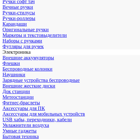
Ручки софт тач
Вечные ручки
Ручки-стилусы
Ручки-роллеры
Карандаши
Оригинальные ручки
Маркеры и текстовыделители
Наборы с ручками
Футляры для ручек
Электроника
Внешние аккумуляторы
Флешки
Беспроводные колонки
Наушники
Зарядные устройства беспроводные
Внешние жесткие диски
Док станции
Метеостанции
Фитнес-браслеты
Аксессуары для ПК
Аксессуары для мобильных устройств
USB хабы, переходники, кабели
Увлажнители воздуха
Умные гаджеты
Бытовая техника