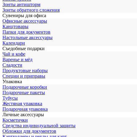
Зонты антишторм
Зонты обратного сложения
Сувениры для офиса
Офисные аксессуары
Канцтовары
Папки для документов
Настольные аксессуары
Календари
Съедобные подарки
Чай и кофе
Варенье и мёд
Сладости
Продуктовые наборы
Специи и приправы
Упаковка
Подарочные коробки
Подарочные пакеты
Тубусы
Жестяная упаковка
Подарочная упаковка
Личные аксессуары
Косметички
Средства индивидуальной защиты
Обложки для документов
Картхолдеры и чехлы для карт