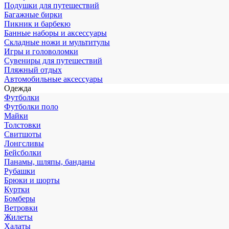
Подушки для путешествий
Багажные бирки
Пикник и барбекю
Банные наборы и аксессуары
Складные ножи и мультитулы
Игры и головоломки
Сувениры для путешествий
Пляжный отдых
Автомобильные аксессуары
Одежда
Футболки
Футболки поло
Майки
Толстовки
Свитшоты
Лонгсливы
Бейсболки
Панамы, шляпы, банданы
Рубашки
Брюки и шорты
Куртки
Бомберы
Ветровки
Жилеты
Халаты