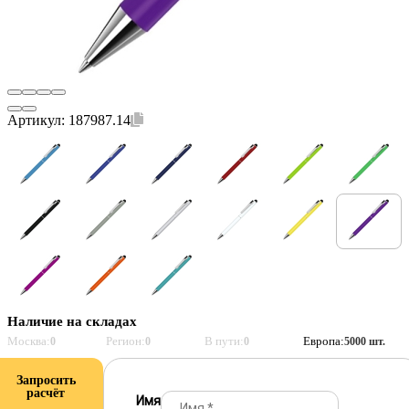
Артикул:
187987.14
Наличие на складах
Москва:
Регион:
В пути:
Европа:
0
0
0
5000 шт.
Запросить
расчёт
Имя