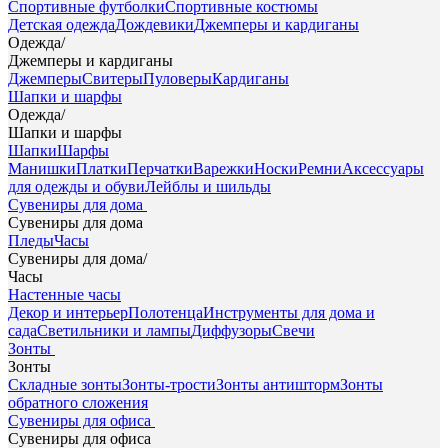
Спортивные футболки
Спортивные костюмы
Детская одежда
Дождевики
Джемперы и кардиганы
Одежда
/
Джемперы и кардиганы
Джемперы
Свитеры
Пуловеры
Кардиганы
Шапки и шарфы
Одежда
/
Шапки и шарфы
Шапки
Шарфы
Манишки
Платки
Перчатки
Варежки
Носки
Ремни
Аксессуары
для одежды и обуви
Лейблы и шильды
Сувениры для дома
Сувениры для дома
Пледы
Часы
Сувениры для дома
/
Часы
Настенные часы
Декор и интерьер
Полотенца
Инструменты для дома и
сада
Светильники и лампы
Диффузоры
Свечи
Зонты
Зонты
Складные зонты
Зонты-трости
Зонты антишторм
Зонты
обратного сложения
Сувениры для офиса
Сувениры для офиса