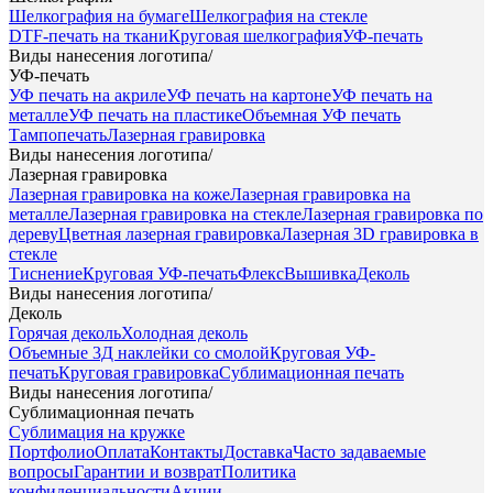
Шелкография на бумаге
Шелкография на стекле
DTF-печать на ткани
Круговая шелкография
УФ-печать
Виды нанесения логотипа
/
УФ-печать
УФ печать на акриле
УФ печать на картоне
УФ печать на
металле
УФ печать на пластике
Объемная УФ печать
Тампопечать
Лазерная гравировка
Виды нанесения логотипа
/
Лазерная гравировка
Лазерная гравировка на коже
Лазерная гравировка на
металле
Лазерная гравировка на стекле
Лазерная гравировка по
дереву
Цветная лазерная гравировка
Лазерная 3D гравировка в
стекле
Тиснение
Круговая УФ-печать
Флекс
Вышивка
Деколь
Виды нанесения логотипа
/
Деколь
Горячая деколь
Холодная деколь
Объемные 3Д наклейки со смолой
Круговая УФ-
печать
Круговая гравировка
Сублимационная печать
Виды нанесения логотипа
/
Сублимационная печать
Сублимация на кружке
Портфолио
Оплата
Контакты
Доставка
Часто задаваемые
вопросы
Гарантии и возврат
Политика
конфиденциальности
Акции