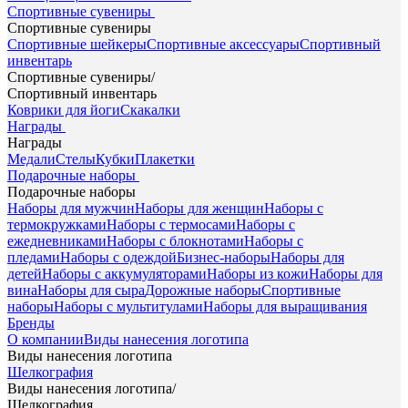
Спортивные сувениры
Спортивные сувениры
Спортивные шейкеры
Спортивные аксессуары
Спортивный
инвентарь
Спортивные сувениры
/
Спортивный инвентарь
Коврики для йоги
Скакалки
Награды
Награды
Медали
Стелы
Кубки
Плакетки
Подарочные наборы
Подарочные наборы
Наборы для мужчин
Наборы для женщин
Наборы с
термокружками
Наборы с термосами
Наборы с
ежедневниками
Наборы с блокнотами
Наборы с
пледами
Наборы с одеждой
Бизнес-наборы
Наборы для
детей
Наборы с аккумуляторами
Наборы из кожи
Наборы для
вина
Наборы для сыра
Дорожные наборы
Спортивные
наборы
Наборы с мультитулами
Наборы для выращивания
Бренды
О компании
Виды нанесения логотипа
Виды нанесения логотипа
Шелкография
Виды нанесения логотипа
/
Шелкография