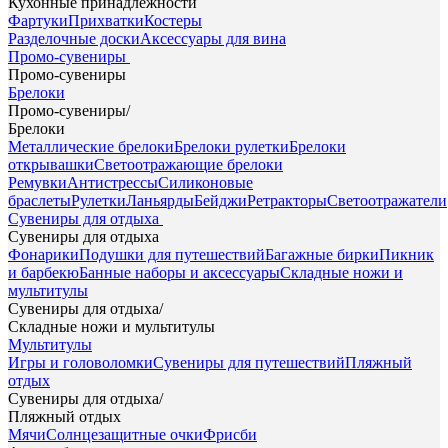
Кухонные принадлежности
Фартуки
Прихватки
Костеры
Разделочные доски
Аксессуары для вина
Промо-сувениры
Промо-сувениры
Брелоки
Промо-сувениры
/
Брелоки
Металлические брелоки
Брелоки рулетки
Брелоки
открывашки
Светоотражающие брелоки
Ремувки
Антистрессы
Силиконовые
браслеты
Рулетки
Ланьярды
Бейджи
Ретракторы
Светоотражатели
Сувениры для отдыха
Сувениры для отдыха
Фонарики
Подушки для путешествий
Багажные бирки
Пикник
и барбекю
Банные наборы и аксессуары
Складные ножи и
мультитулы
Сувениры для отдыха
/
Складные ножи и мультитулы
Мультитулы
Игры и головоломки
Сувениры для путешествий
Пляжный
отдых
Сувениры для отдыха
/
Пляжный отдых
Мячи
Солнцезащитные очки
Фрисби