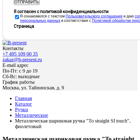
ОТПРАВИТЬ
Я согласен с политикой конфиденциальности
Я ознакомился с текстом
Пользовательского соглашения
и даю
cо
персональных данных
в соответствии с
Политикой обработки пер
Страница
Контакты
+7 495 109 00 35
zakaz@b-present.ru
E-mail адрес
Пн-Пт: с 9 до 19
Сб-Вс: выходные
График работы
Москва, ул. Тайнинская, д. 9
Главная
Каталог
Ручки
Металлические
Металлическая шариковая ручка "To straight SI touch",
фиолетовый
Металлическая шариковая ручка "To straight