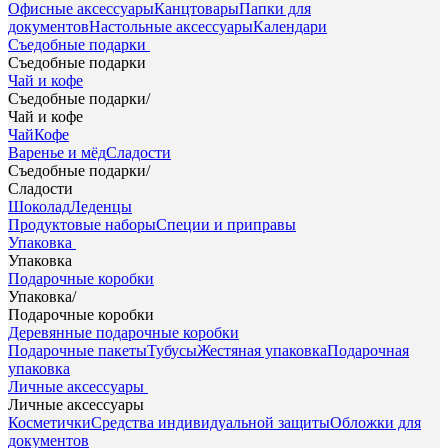
Офисные аксессуары
Канцтовары
Папки для
документов
Настольные аксессуары
Календари
Съедобные подарки
Съедобные подарки
Чай и кофе
Съедобные подарки
/
Чай и кофе
Чай
Кофе
Варенье и мёд
Сладости
Съедобные подарки
/
Сладости
Шоколад
Леденцы
Продуктовые наборы
Специи и приправы
Упаковка
Упаковка
Подарочные коробки
Упаковка
/
Подарочные коробки
Деревянные подарочные коробки
Подарочные пакеты
Тубусы
Жестяная упаковка
Подарочная
упаковка
Личные аксессуары
Личные аксессуары
Косметички
Средства индивидуальной защиты
Обложки для
документов