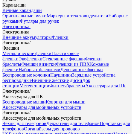
Карандаши
Вечные карандаши
Оригинальные ручки
Маркеры и текстовыделители
Наборы с
ручками
Футляры для ручек
Электроника
Электроника
Внешние аккумуляторы
Флешки
Электроника
/
Флешки
Металлические флешки
Пластиковые
флешки
Экофлешки
Стеклянные флешки
Флешки
браслеты
Флешки визитки
Флешки из ПВХ
Кожаные
флешки
Наборы с флешками
Деревянные флешки
Беспроводные колонки
Наушники
Зарядные устройства
беспроводные
Внешние жесткие диски
Док
станции
Метеостанции
Фитнес-браслеты
Аксессуары для ПК
Электроника
/
Аксессуары для ПК
Беспроводные мыши
Коврики для мыши
Аксессуары для мобильных устройств
Электроника
/
Аксессуары для мобильных устройств
Чехлы для телефонов
Держатели для телефонов
Подставки для
телефонов
Органайзеры для проводов