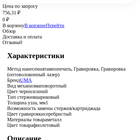
Цена по запросу
756,31
₽
0
₽
В корзину
В корзине
Перейти
Обзор
Доставка и оплата
Отзывы
0
Характеристики
Метод нанесения
тампопечать, Гравировка, Гравировка
(оптоволоконный лазер)
Бренд
UMA
Вид механизма
поворотный
Цвет чернил
синий
Тип стержня
шариковый
Толщина узла, мм
1
Возможность замены стержня/картриджа
да
Цвет гравировки
серебристый
Материалы товара
металл
Цвет товара
фиолетовый
Описание