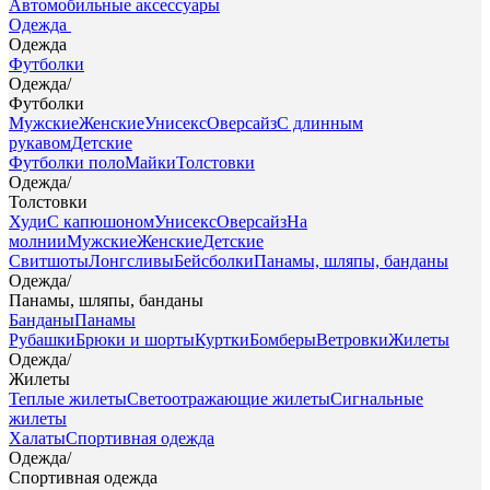
Автомобильные аксессуары
Одежда
Одежда
Футболки
Одежда
/
Футболки
Мужские
Женские
Унисекс
Оверсайз
С длинным
рукавом
Детские
Футболки поло
Майки
Толстовки
Одежда
/
Толстовки
Худи
С капюшоном
Унисекс
Оверсайз
На
молнии
Мужские
Женские
Детские
Свитшоты
Лонгсливы
Бейсболки
Панамы, шляпы, банданы
Одежда
/
Панамы, шляпы, банданы
Банданы
Панамы
Рубашки
Брюки и шорты
Куртки
Бомберы
Ветровки
Жилеты
Одежда
/
Жилеты
Теплые жилеты
Светоотражающие жилеты
Сигнальные
жилеты
Халаты
Спортивная одежда
Одежда
/
Спортивная одежда