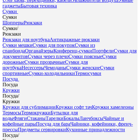
USB хабы, переходники, кабели
Увлажнители воздуха
Умные
гаджеты
Бытовая техника
Сумки
Сумки
Шопперы
Рюкзаки
Сумки
/
Рюкзаки
Рюкзаки для ноутбука
Антикражные рюкзаки
Сумки мешки
Сумки для покупок
Сумки из
спанбонда
Органайзеры
Конференц-сумки
Портфели
Сумки для
документов
Сумки через плечо
Сумки поясные
Сумки
дорожные
Сумки прозрачные
Сумки для
ноутбука
Несессеры
Чемоданы
Сумки женские
Сумки
спортивные
Сумки-холодильники
Термосумки
Посуда
Посуда
Кружки
Посуда
/
Кружки
Кружки для сублимации
Кружки софт тач
Кружки хамелеоны
Термосы
Термокружки
Бутылки для
воды
Фляги
Стаканы
Тарелки
Бокалы
Ланчбоксы
Чайные и
кофейные пары
Посуда для бара
Чайники, кофейники, френч-
прессы
Предметы сервировки
Кухонные принадлежности
Посуда
/