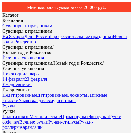
Минимальная сумма заказа 20 000 руб.
Каталог
Компания
Сувениры к праздникам
Сувениры к праздникам
На 8 марта
День России
Профессиональные праздники
Новый
год и Рождество
Сувениры к праздникам
/
Новый год и Рождество
Ёлочные украшения
Сувениры к праздникам
/
Новый год и Рождество
/
Ёлочные украшения
Новогодние шары
14 февраля
23 февраля
Ежедневники
Ежедневники
Недатированные
Датированные
Блокноты
Записные
книжки
Упаковка для ежедневников
Ручки
Ручки
Пластиковые
Металлические
Промо ручки
Эко ручки
Ручки
софт тач
Вечные ручки
Ручки-стилусы
Ручки-
роллеры
Карандаши
Ручки
/