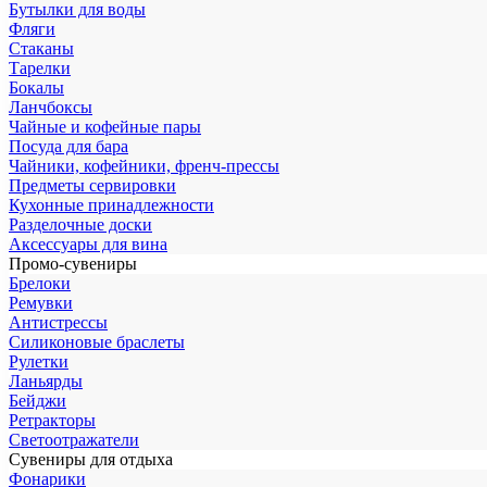
Бутылки для воды
Фляги
Стаканы
Тарелки
Бокалы
Ланчбоксы
Чайные и кофейные пары
Посуда для бара
Чайники, кофейники, френч-прессы
Предметы сервировки
Кухонные принадлежности
Разделочные доски
Аксессуары для вина
Промо-сувениры
Брелоки
Ремувки
Антистрессы
Силиконовые браслеты
Рулетки
Ланьярды
Бейджи
Ретракторы
Светоотражатели
Сувениры для отдыха
Фонарики