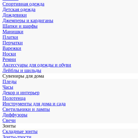
Спортивная одежда
Детская одежда
Дождевики
Джемперы и кардиганы
Шапки и шарфы
Манишки
Платки
Перчатки
Варежки
Носки
Ремни
Аксессуары для одежды и обуви
Лейблы и шильды
Сувениры для дома
Пледы
Часы
Декор и интерьер
Полотенца
Инструменты для дома и сада
Светильники и лампы
Диффузоры
Свечи
Зонты
Складные зонты
Зонты-трости