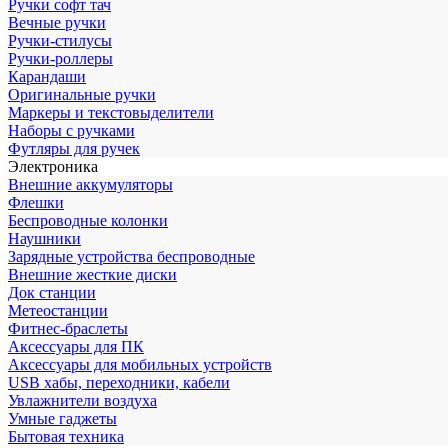
Ручки софт тач
Вечные ручки
Ручки-стилусы
Ручки-роллеры
Карандаши
Оригинальные ручки
Маркеры и текстовыделители
Наборы с ручками
Футляры для ручек
Электроника
Внешние аккумуляторы
Флешки
Беспроводные колонки
Наушники
Зарядные устройства беспроводные
Внешние жесткие диски
Док станции
Метеостанции
Фитнес-браслеты
Аксессуары для ПК
Аксессуары для мобильных устройств
USB хабы, переходники, кабели
Увлажнители воздуха
Умные гаджеты
Бытовая техника