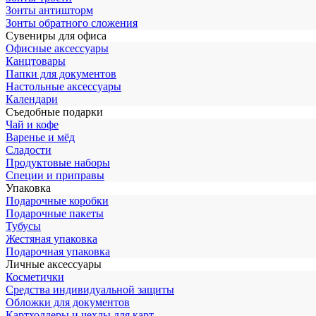
Зонты антишторм
Зонты обратного сложения
Сувениры для офиса
Офисные аксессуары
Канцтовары
Папки для документов
Настольные аксессуары
Календари
Съедобные подарки
Чай и кофе
Варенье и мёд
Сладости
Продуктовые наборы
Специи и приправы
Упаковка
Подарочные коробки
Подарочные пакеты
Тубусы
Жестяная упаковка
Подарочная упаковка
Личные аксессуары
Косметички
Средства индивидуальной защиты
Обложки для документов
Картхолдеры и чехлы для карт