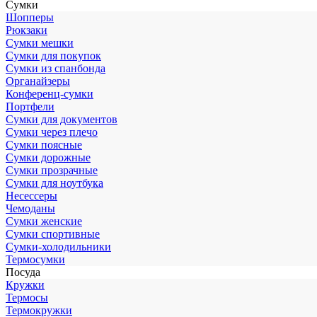
Сумки
Шопперы
Рюкзаки
Сумки мешки
Сумки для покупок
Сумки из спанбонда
Органайзеры
Конференц-сумки
Портфели
Сумки для документов
Сумки через плечо
Сумки поясные
Сумки дорожные
Сумки прозрачные
Сумки для ноутбука
Несессеры
Чемоданы
Сумки женские
Сумки спортивные
Сумки-холодильники
Термосумки
Посуда
Кружки
Термосы
Термокружки