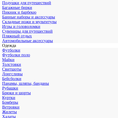
Подушки для путешествий
Багажные бирки
Пикник и барбекю
Банные наборы и аксессуары
Складные ножи и мультитулы
Игры и головоломки
Сувениры для путешествий
Пляжный отдых
Автомобильные аксессуары
Одежда
Футболки
Футболки поло
Майки
Толстовки
Свитшоты
Лонгсливы
Бейсболки
Панамы, шляпы, банданы
Рубашки
Брюки и шорты
Куртки
Бомберы
Ветровки
Жилеты
Халаты