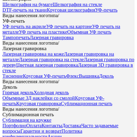
Шелкография на бумаге
Шелкография на стекле
DTF-печать на ткани
Круговая шелкография
УФ-печать
Виды нанесения логотипа
/
УФ-печать
УФ печать на акриле
УФ печать на картоне
УФ печать на
металле
УФ печать на пластике
Объемная УФ печать
Тампопечать
Лазерная гравировка
Виды нанесения логотипа
/
Лазерная гравировка
Лазерная гравировка на коже
Лазерная гравировка на
металле
Лазерная гравировка на стекле
Лазерная гравировка по
дереву
Цветная лазерная гравировка
Лазерная 3D гравировка в
стекле
Тиснение
Круговая УФ-печать
Флекс
Вышивка
Деколь
Виды нанесения логотипа
/
Деколь
Горячая деколь
Холодная деколь
Объемные 3Д наклейки со смолой
Круговая УФ-
печать
Круговая гравировка
Сублимационная печать
Виды нанесения логотипа
/
Сублимационная печать
Сублимация на кружке
Портфолио
Оплата
Контакты
Доставка
Часто задаваемые
вопросы
Гарантии и возврат
Политика
конфиденциальности
Акции