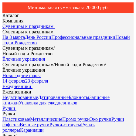
Минимальная сумма заказа 20 000 руб.
Каталог
Компания
Сувениры к праздникам
Сувениры к праздникам
На 8 марта
День России
Профессиональные праздники
Новый
год и Рождество
Сувениры к праздникам
/
Новый год и Рождество
Ёлочные украшения
Сувениры к праздникам
/
Новый год и Рождество
/
Ёлочные украшения
Новогодние шары
14 февраля
23 февраля
Ежедневники
Ежедневники
Недатированные
Датированные
Блокноты
Записные
книжки
Упаковка для ежедневников
Ручки
Ручки
Пластиковые
Металлические
Промо ручки
Эко ручки
Ручки
софт тач
Вечные ручки
Ручки-стилусы
Ручки-
роллеры
Карандаши
Ручки
/