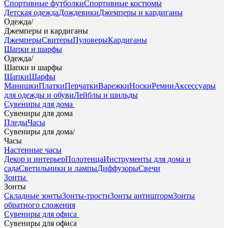
Спортивные футболки
Спортивные костюмы
Детская одежда
Дождевики
Джемперы и кардиганы
Одежда
/
Джемперы и кардиганы
Джемперы
Свитеры
Пуловеры
Кардиганы
Шапки и шарфы
Одежда
/
Шапки и шарфы
Шапки
Шарфы
Манишки
Платки
Перчатки
Варежки
Носки
Ремни
Аксессуары
для одежды и обуви
Лейблы и шильды
Сувениры для дома
Сувениры для дома
Пледы
Часы
Сувениры для дома
/
Часы
Настенные часы
Декор и интерьер
Полотенца
Инструменты для дома и
сада
Светильники и лампы
Диффузоры
Свечи
Зонты
Зонты
Складные зонты
Зонты-трости
Зонты антишторм
Зонты
обратного сложения
Сувениры для офиса
Сувениры для офиса