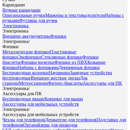
Карандаши
Вечные карандаши
Оригинальные ручки
Маркеры и текстовыделители
Наборы с
ручками
Футляры для ручек
Электроника
Электроника
Внешние аккумуляторы
Флешки
Электроника
/
Флешки
Металлические флешки
Пластиковые
флешки
Экофлешки
Стеклянные флешки
Флешки
браслеты
Флешки визитки
Флешки из ПВХ
Кожаные
флешки
Наборы с флешками
Деревянные флешки
Беспроводные колонки
Наушники
Зарядные устройства
беспроводные
Внешние жесткие диски
Док
станции
Метеостанции
Фитнес-браслеты
Аксессуары для ПК
Электроника
/
Аксессуары для ПК
Беспроводные мыши
Коврики для мыши
Аксессуары для мобильных устройств
Электроника
/
Аксессуары для мобильных устройств
Чехлы для телефонов
Держатели для телефонов
Подставки для
телефонов
Органайзеры для проводов