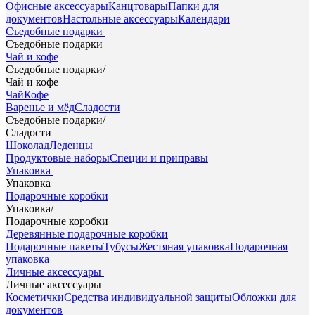
Офисные аксессуары
Канцтовары
Папки для
документов
Настольные аксессуары
Календари
Съедобные подарки
Съедобные подарки
Чай и кофе
Съедобные подарки
/
Чай и кофе
Чай
Кофе
Варенье и мёд
Сладости
Съедобные подарки
/
Сладости
Шоколад
Леденцы
Продуктовые наборы
Специи и приправы
Упаковка
Упаковка
Подарочные коробки
Упаковка
/
Подарочные коробки
Деревянные подарочные коробки
Подарочные пакеты
Тубусы
Жестяная упаковка
Подарочная
упаковка
Личные аксессуары
Личные аксессуары
Косметички
Средства индивидуальной защиты
Обложки для
документов