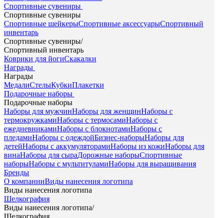
Спортивные сувениры
Спортивные сувениры
Спортивные шейкеры
Спортивные аксессуары
Спортивный
инвентарь
Спортивные сувениры
/
Спортивный инвентарь
Коврики для йоги
Скакалки
Награды
Награды
Медали
Стелы
Кубки
Плакетки
Подарочные наборы
Подарочные наборы
Наборы для мужчин
Наборы для женщин
Наборы с
термокружками
Наборы с термосами
Наборы с
ежедневниками
Наборы с блокнотами
Наборы с
пледами
Наборы с одеждой
Бизнес-наборы
Наборы для
детей
Наборы с аккумуляторами
Наборы из кожи
Наборы для
вина
Наборы для сыра
Дорожные наборы
Спортивные
наборы
Наборы с мультитулами
Наборы для выращивания
Бренды
О компании
Виды нанесения логотипа
Виды нанесения логотипа
Шелкография
Виды нанесения логотипа
/
Шелкография