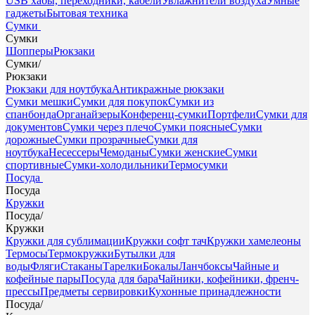
USB хабы, переходники, кабели
Увлажнители воздуха
Умные
гаджеты
Бытовая техника
Сумки
Сумки
Шопперы
Рюкзаки
Сумки
/
Рюкзаки
Рюкзаки для ноутбука
Антикражные рюкзаки
Сумки мешки
Сумки для покупок
Сумки из
спанбонда
Органайзеры
Конференц-сумки
Портфели
Сумки для
документов
Сумки через плечо
Сумки поясные
Сумки
дорожные
Сумки прозрачные
Сумки для
ноутбука
Несессеры
Чемоданы
Сумки женские
Сумки
спортивные
Сумки-холодильники
Термосумки
Посуда
Посуда
Кружки
Посуда
/
Кружки
Кружки для сублимации
Кружки софт тач
Кружки хамелеоны
Термосы
Термокружки
Бутылки для
воды
Фляги
Стаканы
Тарелки
Бокалы
Ланчбоксы
Чайные и
кофейные пары
Посуда для бара
Чайники, кофейники, френч-
прессы
Предметы сервировки
Кухонные принадлежности
Посуда
/