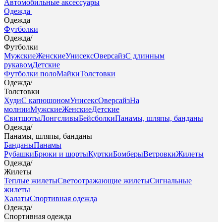
Автомобильные аксессуары
Одежда
Одежда
Футболки
Одежда
/
Футболки
Мужские
Женские
Унисекс
Оверсайз
С длинным
рукавом
Детские
Футболки поло
Майки
Толстовки
Одежда
/
Толстовки
Худи
С капюшоном
Унисекс
Оверсайз
На
молнии
Мужские
Женские
Детские
Свитшоты
Лонгсливы
Бейсболки
Панамы, шляпы, банданы
Одежда
/
Панамы, шляпы, банданы
Банданы
Панамы
Рубашки
Брюки и шорты
Куртки
Бомберы
Ветровки
Жилеты
Одежда
/
Жилеты
Теплые жилеты
Светоотражающие жилеты
Сигнальные
жилеты
Халаты
Спортивная одежда
Одежда
/
Спортивная одежда