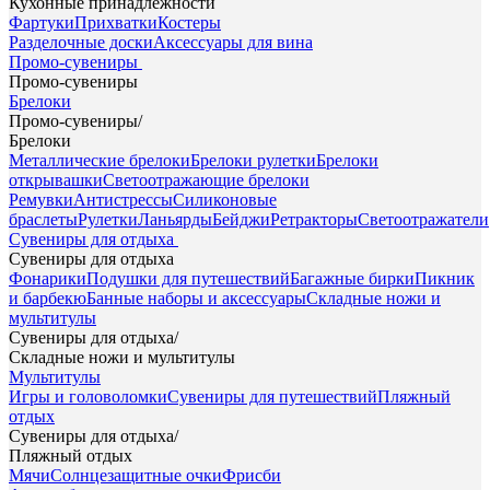
Кухонные принадлежности
Фартуки
Прихватки
Костеры
Разделочные доски
Аксессуары для вина
Промо-сувениры
Промо-сувениры
Брелоки
Промо-сувениры
/
Брелоки
Металлические брелоки
Брелоки рулетки
Брелоки
открывашки
Светоотражающие брелоки
Ремувки
Антистрессы
Силиконовые
браслеты
Рулетки
Ланьярды
Бейджи
Ретракторы
Светоотражатели
Сувениры для отдыха
Сувениры для отдыха
Фонарики
Подушки для путешествий
Багажные бирки
Пикник
и барбекю
Банные наборы и аксессуары
Складные ножи и
мультитулы
Сувениры для отдыха
/
Складные ножи и мультитулы
Мультитулы
Игры и головоломки
Сувениры для путешествий
Пляжный
отдых
Сувениры для отдыха
/
Пляжный отдых
Мячи
Солнцезащитные очки
Фрисби