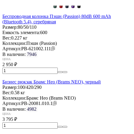
Беспроводная колонка Пэшн (Passion) 80dB 600 mAh
(Bluetooth 5.4), серебряная
Размер:
80/50/110
Емкость элемента:
600
Вес:
0.227 кг
Коллекции:
Пэшн (Passion)
Артикул:
PB-621002.111
В наличии:
7946
ЦЕНА:
2 950
₽
Бизнес рюкзак Брамс Нео (Brams NEO), черный
Размер:
100/420/290
Вес:
0.58 кг
Коллекции:
Брамс Нео (Brams NEO)
Артикул:
PB-20081.010.1
В наличии:
4982
ЦЕНА:
3 795
₽