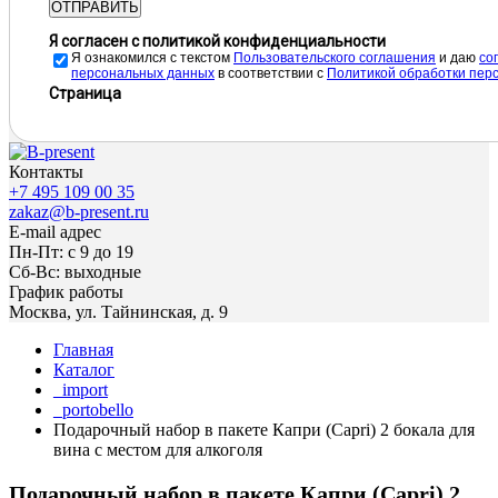
ОТПРАВИТЬ
Я согласен с политикой конфиденциальности
Я ознакомился с текстом
Пользовательского соглашения
и даю
cо
персональных данных
в соответствии с
Политикой обработки пер
Страница
Контакты
+7 495 109 00 35
zakaz@b-present.ru
E-mail адрес
Пн-Пт: с 9 до 19
Сб-Вс: выходные
График работы
Москва, ул. Тайнинская, д. 9
Главная
Каталог
_import
_portobello
Подарочный набор в пакете Капри (Capri) 2 бокала для
вина с местом для алкоголя
Подарочный набор в пакете Капри (Capri) 2