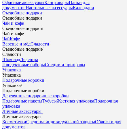
Офисные аксессуары
Канцтовары
Папки для
документов
Настольные аксессуары
Календари
Съедобные подарки
Съедобные подарки
Чай и кофе
Съедобные подарки
/
Чай и кофе
Чай
Кофе
Варенье и мёд
Сладости
Съедобные подарки
/
Сладости
Шоколад
Леденцы
Продуктовые наборы
Специи и приправы
Упаковка
Упаковка
Подарочные коробки
Упаковка
/
Подарочные коробки
Деревянные подарочные коробки
Подарочные пакеты
Тубусы
Жестяная упаковка
Подарочная
упаковка
Личные аксессуары
Личные аксессуары
Косметички
Средства индивидуальной защиты
Обложки для
документов