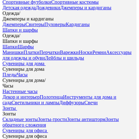
Спортивные футболки
Спортивные костюмы
Детская одежда
Дождевики
Джемперы и кардиганы
Одежда
/
Джемперы и кардиганы
Джемперы
Свитеры
Пуловеры
Кардиганы
Шапки и шарфы
Одежда
/
Шапки и шарфы
Шапки
Шарфы
Манишки
Платки
Перчатки
Варежки
Носки
Ремни
Аксессуары
для одежды и обуви
Лейблы и шильды
Сувениры для дома
Сувениры для дома
Пледы
Часы
Сувениры для дома
/
Часы
Настенные часы
Декор и интерьер
Полотенца
Инструменты для дома и
сада
Светильники и лампы
Диффузоры
Свечи
Зонты
Зонты
Складные зонты
Зонты-трости
Зонты антишторм
Зонты
обратного сложения
Сувениры для офиса
Сувениры для офиса