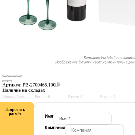
Артикул:
PB-2700465.100
Наличие на складах
Москва:
Регион:
В пути:
Европа:
0 шт.
0
0
0
Запросить
расчёт
Имя
Компания