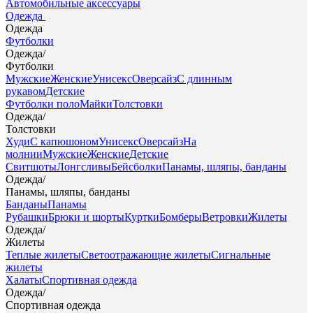
Автомобильные аксессуары
Одежда
Одежда
Футболки
Одежда
/
Футболки
Мужские
Женские
Унисекс
Оверсайз
С длинным
рукавом
Детские
Футболки поло
Майки
Толстовки
Одежда
/
Толстовки
Худи
С капюшоном
Унисекс
Оверсайз
На
молнии
Мужские
Женские
Детские
Свитшоты
Лонгсливы
Бейсболки
Панамы, шляпы, банданы
Одежда
/
Панамы, шляпы, банданы
Банданы
Панамы
Рубашки
Брюки и шорты
Куртки
Бомберы
Ветровки
Жилеты
Одежда
/
Жилеты
Теплые жилеты
Светоотражающие жилеты
Сигнальные
жилеты
Халаты
Спортивная одежда
Одежда
/
Спортивная одежда