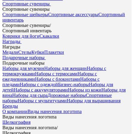
Спортивные сувениры
Спортивные сувениры
Спортивные шейкеры
Спортивные аксессуары
Спортивный
инвентарь
Спортивные сувениры
/
Спортивный инвентарь
Коврики для йоги
Скакалки
Награды
Награды
Медали
Стелы
Кубки
Плакетки
Подарочные наборы
Подарочные наборы
Наборы для мужчин
Наборы для женщин
Наборы с
термокружками
Наборы с термосами
Наборы с
ежедневниками
Наборы с блокнотами
Наборы с
пледами
Наборы с одеждой
Бизнес-наборы
Наборы для
детей
Наборы с аккумуляторами
Наборы из кожи
Наборы для
вина
Наборы для сыра
Дорожные наборы
Спортивные
наборы
Наборы с мультитулами
Наборы для выращивания
Бренды
О компании
Виды нанесения логотипа
Виды нанесения логотипа
Шелкография
Виды нанесения логотипа
/
Шелкография