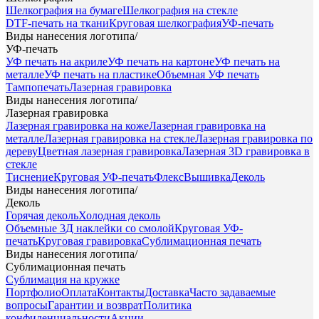
Шелкография на бумаге
Шелкография на стекле
DTF-печать на ткани
Круговая шелкография
УФ-печать
Виды нанесения логотипа
/
УФ-печать
УФ печать на акриле
УФ печать на картоне
УФ печать на
металле
УФ печать на пластике
Объемная УФ печать
Тампопечать
Лазерная гравировка
Виды нанесения логотипа
/
Лазерная гравировка
Лазерная гравировка на коже
Лазерная гравировка на
металле
Лазерная гравировка на стекле
Лазерная гравировка по
дереву
Цветная лазерная гравировка
Лазерная 3D гравировка в
стекле
Тиснение
Круговая УФ-печать
Флекс
Вышивка
Деколь
Виды нанесения логотипа
/
Деколь
Горячая деколь
Холодная деколь
Объемные 3Д наклейки со смолой
Круговая УФ-
печать
Круговая гравировка
Сублимационная печать
Виды нанесения логотипа
/
Сублимационная печать
Сублимация на кружке
Портфолио
Оплата
Контакты
Доставка
Часто задаваемые
вопросы
Гарантии и возврат
Политика
конфиденциальности
Акции