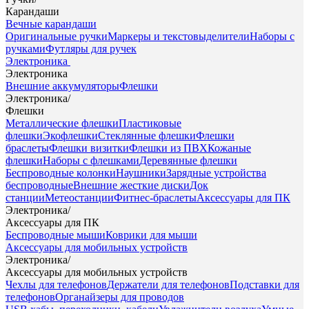
Карандаши
Вечные карандаши
Оригинальные ручки
Маркеры и текстовыделители
Наборы с
ручками
Футляры для ручек
Электроника
Электроника
Внешние аккумуляторы
Флешки
Электроника
/
Флешки
Металлические флешки
Пластиковые
флешки
Экофлешки
Стеклянные флешки
Флешки
браслеты
Флешки визитки
Флешки из ПВХ
Кожаные
флешки
Наборы с флешками
Деревянные флешки
Беспроводные колонки
Наушники
Зарядные устройства
беспроводные
Внешние жесткие диски
Док
станции
Метеостанции
Фитнес-браслеты
Аксессуары для ПК
Электроника
/
Аксессуары для ПК
Беспроводные мыши
Коврики для мыши
Аксессуары для мобильных устройств
Электроника
/
Аксессуары для мобильных устройств
Чехлы для телефонов
Держатели для телефонов
Подставки для
телефонов
Органайзеры для проводов