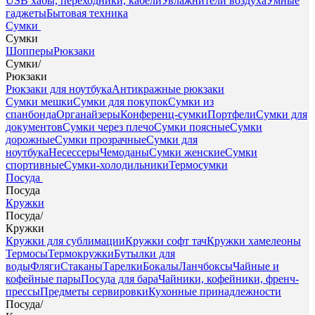
USB хабы, переходники, кабели
Увлажнители воздуха
Умные
гаджеты
Бытовая техника
Сумки
Сумки
Шопперы
Рюкзаки
Сумки
/
Рюкзаки
Рюкзаки для ноутбука
Антикражные рюкзаки
Сумки мешки
Сумки для покупок
Сумки из
спанбонда
Органайзеры
Конференц-сумки
Портфели
Сумки для
документов
Сумки через плечо
Сумки поясные
Сумки
дорожные
Сумки прозрачные
Сумки для
ноутбука
Несессеры
Чемоданы
Сумки женские
Сумки
спортивные
Сумки-холодильники
Термосумки
Посуда
Посуда
Кружки
Посуда
/
Кружки
Кружки для сублимации
Кружки софт тач
Кружки хамелеоны
Термосы
Термокружки
Бутылки для
воды
Фляги
Стаканы
Тарелки
Бокалы
Ланчбоксы
Чайные и
кофейные пары
Посуда для бара
Чайники, кофейники, френч-
прессы
Предметы сервировки
Кухонные принадлежности
Посуда
/