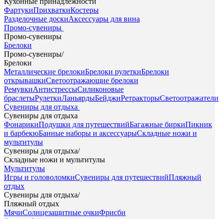
Кухонные принадлежности
Фартуки
Прихватки
Костеры
Разделочные доски
Аксессуары для вина
Промо-сувениры
Промо-сувениры
Брелоки
Промо-сувениры
/
Брелоки
Металлические брелоки
Брелоки рулетки
Брелоки
открывашки
Светоотражающие брелоки
Ремувки
Антистрессы
Силиконовые
браслеты
Рулетки
Ланьярды
Бейджи
Ретракторы
Светоотражатели
Сувениры для отдыха
Сувениры для отдыха
Фонарики
Подушки для путешествий
Багажные бирки
Пикник
и барбекю
Банные наборы и аксессуары
Складные ножи и
мультитулы
Сувениры для отдыха
/
Складные ножи и мультитулы
Мультитулы
Игры и головоломки
Сувениры для путешествий
Пляжный
отдых
Сувениры для отдыха
/
Пляжный отдых
Мячи
Солнцезащитные очки
Фрисби