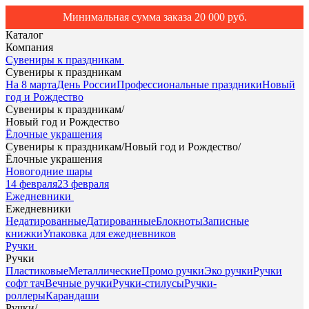
Минимальная сумма заказа 20 000 руб.
Каталог
Компания
Сувениры к праздникам
Сувениры к праздникам
На 8 марта
День России
Профессиональные праздники
Новый
год и Рождество
Сувениры к праздникам
/
Новый год и Рождество
Ёлочные украшения
Сувениры к праздникам
/
Новый год и Рождество
/
Ёлочные украшения
Новогодние шары
14 февраля
23 февраля
Ежедневники
Ежедневники
Недатированные
Датированные
Блокноты
Записные
книжки
Упаковка для ежедневников
Ручки
Ручки
Пластиковые
Металлические
Промо ручки
Эко ручки
Ручки
софт тач
Вечные ручки
Ручки-стилусы
Ручки-
роллеры
Карандаши
Ручки
/