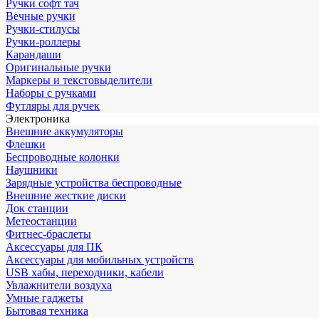
Ручки софт тач
Вечные ручки
Ручки-стилусы
Ручки-роллеры
Карандаши
Оригинальные ручки
Маркеры и текстовыделители
Наборы с ручками
Футляры для ручек
Электроника
Внешние аккумуляторы
Флешки
Беспроводные колонки
Наушники
Зарядные устройства беспроводные
Внешние жесткие диски
Док станции
Метеостанции
Фитнес-браслеты
Аксессуары для ПК
Аксессуары для мобильных устройств
USB хабы, переходники, кабели
Увлажнители воздуха
Умные гаджеты
Бытовая техника