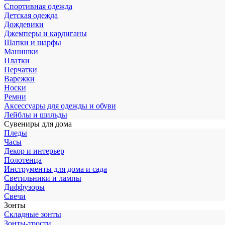
Спортивная одежда
Детская одежда
Дождевики
Джемперы и кардиганы
Шапки и шарфы
Манишки
Платки
Перчатки
Варежки
Носки
Ремни
Аксессуары для одежды и обуви
Лейблы и шильды
Сувениры для дома
Пледы
Часы
Декор и интерьер
Полотенца
Инструменты для дома и сада
Светильники и лампы
Диффузоры
Свечи
Зонты
Складные зонты
Зонты-трости