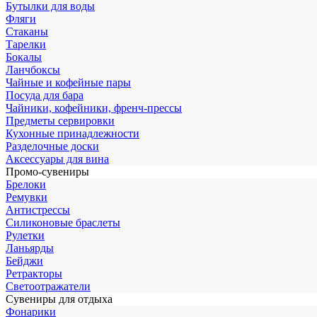
Бутылки для воды
Фляги
Стаканы
Тарелки
Бокалы
Ланчбоксы
Чайные и кофейные пары
Посуда для бара
Чайники, кофейники, френч-прессы
Предметы сервировки
Кухонные принадлежности
Разделочные доски
Аксессуары для вина
Промо-сувениры
Брелоки
Ремувки
Антистрессы
Силиконовые браслеты
Рулетки
Ланьярды
Бейджи
Ретракторы
Светоотражатели
Сувениры для отдыха
Фонарики