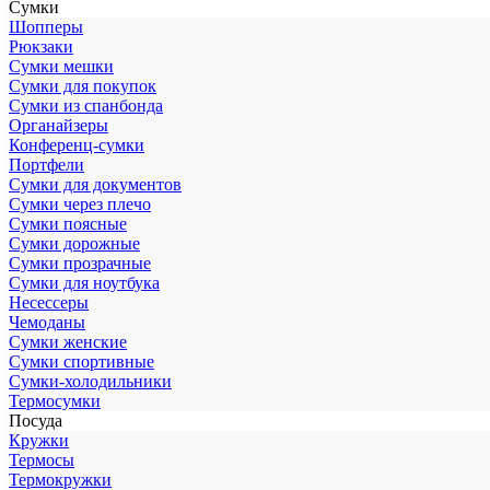
Сумки
Шопперы
Рюкзаки
Сумки мешки
Сумки для покупок
Сумки из спанбонда
Органайзеры
Конференц-сумки
Портфели
Сумки для документов
Сумки через плечо
Сумки поясные
Сумки дорожные
Сумки прозрачные
Сумки для ноутбука
Несессеры
Чемоданы
Сумки женские
Сумки спортивные
Сумки-холодильники
Термосумки
Посуда
Кружки
Термосы
Термокружки