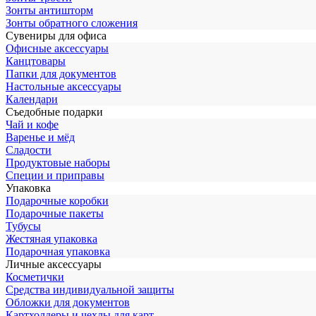
Зонты антишторм
Зонты обратного сложения
Сувениры для офиса
Офисные аксессуары
Канцтовары
Папки для документов
Настольные аксессуары
Календари
Съедобные подарки
Чай и кофе
Варенье и мёд
Сладости
Продуктовые наборы
Специи и приправы
Упаковка
Подарочные коробки
Подарочные пакеты
Тубусы
Жестяная упаковка
Подарочная упаковка
Личные аксессуары
Косметички
Средства индивидуальной защиты
Обложки для документов
Картхолдеры и чехлы для карт