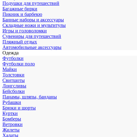
Подушки для путешествий
Багажные бирки
Пикник и барбекю
Банные наборы и аксессуары
Складные ножи и мультитулы
Игры и головоломки
Сувениры для путешествий
Пляжный отдых
Автомобильные аксессуары
Одежда
Футболки
Футболки поло
Майки
Толстовки
Свитшоты
Лонгсливы
Бейсболки
Панамы, шляпы, банданы
Рубашки
Брюки и шорты
Куртки
Бомберы
Ветровки
Жилеты
Халаты