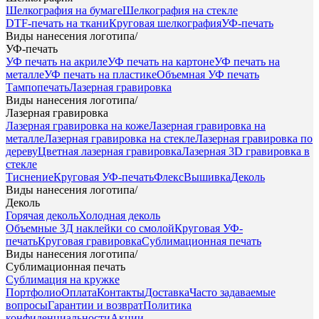
Шелкография на бумаге
Шелкография на стекле
DTF-печать на ткани
Круговая шелкография
УФ-печать
Виды нанесения логотипа
/
УФ-печать
УФ печать на акриле
УФ печать на картоне
УФ печать на
металле
УФ печать на пластике
Объемная УФ печать
Тампопечать
Лазерная гравировка
Виды нанесения логотипа
/
Лазерная гравировка
Лазерная гравировка на коже
Лазерная гравировка на
металле
Лазерная гравировка на стекле
Лазерная гравировка по
дереву
Цветная лазерная гравировка
Лазерная 3D гравировка в
стекле
Тиснение
Круговая УФ-печать
Флекс
Вышивка
Деколь
Виды нанесения логотипа
/
Деколь
Горячая деколь
Холодная деколь
Объемные 3Д наклейки со смолой
Круговая УФ-
печать
Круговая гравировка
Сублимационная печать
Виды нанесения логотипа
/
Сублимационная печать
Сублимация на кружке
Портфолио
Оплата
Контакты
Доставка
Часто задаваемые
вопросы
Гарантии и возврат
Политика
конфиденциальности
Акции