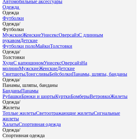
Автомобильные аксессуары
Одежда
Одежда
Футболки
Одежда
/
Футболки
Мужские
Женские
Унисекс
Оверсайз
С длинным
рукавом
Детские
Футболки поло
Майки
Толстовки
Одежда
/
Толстовки
Худи
С капюшоном
Унисекс
Оверсайз
На
молнии
Мужские
Женские
Детские
Свитшоты
Лонгсливы
Бейсболки
Панамы, шляпы, банданы
Одежда
/
Панамы, шляпы, банданы
Банданы
Панамы
Рубашки
Брюки и шорты
Куртки
Бомберы
Ветровки
Жилеты
Одежда
/
Жилеты
Теплые жилеты
Светоотражающие жилеты
Сигнальные
жилеты
Халаты
Спортивная одежда
Одежда
/
Спортивная одежда