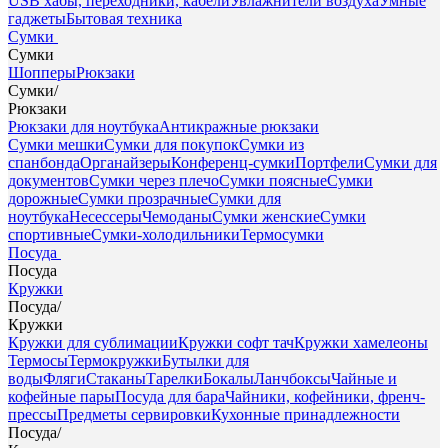
USB хабы, переходники, кабели
Увлажнители воздуха
Умные
гаджеты
Бытовая техника
Сумки
Сумки
Шопперы
Рюкзаки
Сумки
/
Рюкзаки
Рюкзаки для ноутбука
Антикражные рюкзаки
Сумки мешки
Сумки для покупок
Сумки из
спанбонда
Органайзеры
Конференц-сумки
Портфели
Сумки для
документов
Сумки через плечо
Сумки поясные
Сумки
дорожные
Сумки прозрачные
Сумки для
ноутбука
Несессеры
Чемоданы
Сумки женские
Сумки
спортивные
Сумки-холодильники
Термосумки
Посуда
Посуда
Кружки
Посуда
/
Кружки
Кружки для сублимации
Кружки софт тач
Кружки хамелеоны
Термосы
Термокружки
Бутылки для
воды
Фляги
Стаканы
Тарелки
Бокалы
Ланчбоксы
Чайные и
кофейные пары
Посуда для бара
Чайники, кофейники, френч-
прессы
Предметы сервировки
Кухонные принадлежности
Посуда
/