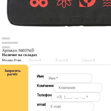
Артикул:
94037tr
Наличие на складах
Москва:
Регион:
В пути:
Европа:
15 шт.
0
0
0
Запросить
расчёт
Имя
Компания
Телефон
email