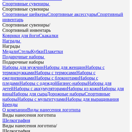
Спортивные сувениры
Спортивные сувениры
Спортивные шейкеры
Спортивные аксессуары
Спортивный
инвентарь
Спортивные сувениры
/
Спортивный инвентарь
Коврики для йоги
Скакалки
Награды
Награды
Медали
Стелы
Кубки
Плакетки
Подарочные наборы
Подарочные наборы
Наборы для мужчин
Наборы для женщин
Наборы с
термокружками
Наборы с термосами
Наборы с
ежедневниками
Наборы с блокнотами
Наборы с
пледами
Наборы с одеждой
Бизнес-наборы
Наборы для
детей
Наборы с аккумуляторами
Наборы из кожи
Наборы для
вина
Наборы для сыра
Дорожные наборы
Спортивные
наборы
Наборы с мультитулами
Наборы для выращивания
Бренды
О компании
Виды нанесения логотипа
Виды нанесения логотипа
Шелкография
Виды нанесения логотипа
/
Шелкография