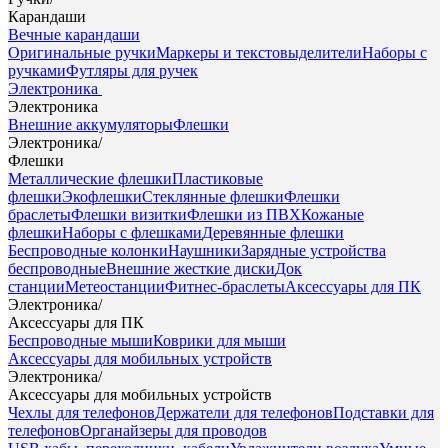
Карандаши
Вечные карандаши
Оригинальные ручки
Маркеры и текстовыделители
Наборы с
ручками
Футляры для ручек
Электроника
Электроника
Внешние аккумуляторы
Флешки
Электроника
/
Флешки
Металлические флешки
Пластиковые
флешки
Экофлешки
Стеклянные флешки
Флешки
браслеты
Флешки визитки
Флешки из ПВХ
Кожаные
флешки
Наборы с флешками
Деревянные флешки
Беспроводные колонки
Наушники
Зарядные устройства
беспроводные
Внешние жесткие диски
Док
станции
Метеостанции
Фитнес-браслеты
Аксессуары для ПК
Электроника
/
Аксессуары для ПК
Беспроводные мыши
Коврики для мыши
Аксессуары для мобильных устройств
Электроника
/
Аксессуары для мобильных устройств
Чехлы для телефонов
Держатели для телефонов
Подставки для
телефонов
Органайзеры для проводов