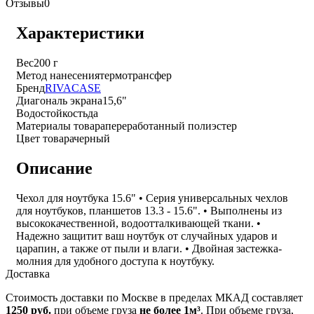
Отзывы
0
Характеристики
Вес
200 г
Метод нанесения
термотрансфер
Бренд
RIVACASE
Диагональ экрана
15,6"
Водостойкость
да
Материалы товара
переработанный полиэстер
Цвет товара
черный
Описание
Чехол для ноутбука 15.6" • Серия универсальных чехлов
для ноутбуков, планшетов 13.3 - 15.6". • Выполнены из
высококачественной, водоотталкивающей ткани. •
Надежно защитит ваш ноутбук от случайных ударов и
царапин, а также от пыли и влаги. • Двойная застежка-
молния для удобного доступа к ноутбуку.
Доставка
Стоимость доставки по Москве в пределах МКАД составляет
1250 руб.
при объеме груза
не более 1м³
. При объеме груза,