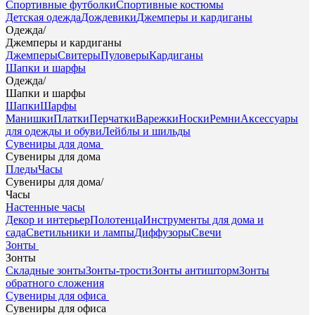
Спортивные футболки
Спортивные костюмы
Детская одежда
Дождевики
Джемперы и кардиганы
Одежда
/
Джемперы и кардиганы
Джемперы
Свитеры
Пуловеры
Кардиганы
Шапки и шарфы
Одежда
/
Шапки и шарфы
Шапки
Шарфы
Манишки
Платки
Перчатки
Варежки
Носки
Ремни
Аксессуары
для одежды и обуви
Лейблы и шильды
Сувениры для дома
Сувениры для дома
Пледы
Часы
Сувениры для дома
/
Часы
Настенные часы
Декор и интерьер
Полотенца
Инструменты для дома и
сада
Светильники и лампы
Диффузоры
Свечи
Зонты
Зонты
Складные зонты
Зонты-трости
Зонты антишторм
Зонты
обратного сложения
Сувениры для офиса
Сувениры для офиса