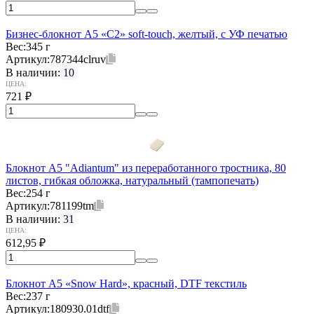
Бизнес-блокнот А5 «C2» soft-touch, желтый, с УФ печатью
Вес:
345 г
Артикул:
787344clruv
В наличии:
10
ЦЕНА:
721
₽
Блокнот А5 "Adiantum" из переработанного тростника, 80
листов, гибкая обложка, натуральный (тампопечать)
Вес:
254 г
Артикул:
781199tm
В наличии:
31
ЦЕНА:
612,95
₽
Блокнот А5 «Snow Hard», красный, DTF текстиль
Вес:
237 г
Артикул:
180930.01dtf