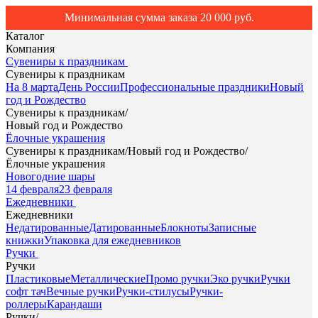
Минимальная сумма заказа 20 000 руб.
Каталог
Компания
Сувениры к праздникам
Сувениры к праздникам
На 8 марта
День России
Профессиональные праздники
Новый
год и Рождество
Сувениры к праздникам
/
Новый год и Рождество
Ёлочные украшения
Сувениры к праздникам
/
Новый год и Рождество
/
Ёлочные украшения
Новогодние шары
14 февраля
23 февраля
Ежедневники
Ежедневники
Недатированные
Датированные
Блокноты
Записные
книжки
Упаковка для ежедневников
Ручки
Ручки
Пластиковые
Металлические
Промо ручки
Эко ручки
Ручки
софт тач
Вечные ручки
Ручки-стилусы
Ручки-
роллеры
Карандаши
Ручки
/