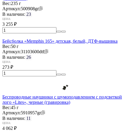
Вес:
235 г
Артикул:
500908gr
В наличии:
23
ЦЕНА:
3 255
₽
Бейсболка «Memphis 165» детская, белый, ДТФ-вышивка
Вес:
50 г
Артикул:
31103600dtf
В наличии:
26
ЦЕНА:
273
₽
Беспроводные наушники с шумоподавлением c подсветкой
лого «Lites», черные (гравировка)
Вес:
45 г
Артикул:
5910957gr
В наличии:
11
ЦЕНА:
4 062
₽