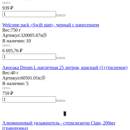
ЦЕНА:
939
₽
Welcome pack «Swift start», черный с нанесением
Вес:
750 г
Артикул:
320005.07n
В наличии:
10
ЦЕНА:
6 695,76
₽
Авоська Dream L наплечная 25 литров, красный (1) (тиснение)
Вес:
40 г
Артикул:
60501.01tc
В наличии:
5
ЦЕНА:
759
₽
Алюминиевый увлажнитель - стерилизатор Clain, 200мл
(гравировка)