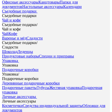
Офисные аксессуары
Канцтовары
Папки для
документов
Настольные аксессуары
Календари
Съедобные подарки
Съедобные подарки
Чай и кофе
Съедобные подарки
/
Чай и кофе
Чай
Кофе
Варенье и мёд
Сладости
Съедобные подарки
/
Сладости
Шоколад
Леденцы
Продуктовые наборы
Специи и приправы
Упаковка
Упаковка
Подарочные коробки
Упаковка
/
Подарочные коробки
Деревянные подарочные коробки
Подарочные пакеты
Тубусы
Жестяная упаковка
Подарочная
упаковка
Личные аксессуары
Личные аксессуары
Косметички
Средства индивидуальной защиты
Обложки для
документов