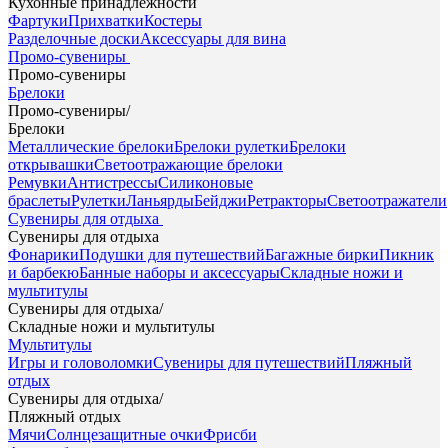
Кухонные принадлежности
Фартуки
Прихватки
Костеры
Разделочные доски
Аксессуары для вина
Промо-сувениры
Промо-сувениры
Брелоки
Промо-сувениры
/
Брелоки
Металлические брелоки
Брелоки рулетки
Брелоки
открывашки
Светоотражающие брелоки
Ремувки
Антистрессы
Силиконовые
браслеты
Рулетки
Ланьярды
Бейджи
Ретракторы
Светоотражатели
Сувениры для отдыха
Сувениры для отдыха
Фонарики
Подушки для путешествий
Багажные бирки
Пикник
и барбекю
Банные наборы и аксессуары
Складные ножи и
мультитулы
Сувениры для отдыха
/
Складные ножи и мультитулы
Мультитулы
Игры и головоломки
Сувениры для путешествий
Пляжный
отдых
Сувениры для отдыха
/
Пляжный отдых
Мячи
Солнцезащитные очки
Фрисби