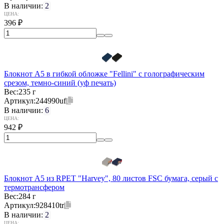
В наличии:
2
ЦЕНА:
396
₽
Блокнот А5 в гибкой обложке "Fellini" с голографическим
срезом, темно-синий (уф печать)
Вес:
235 г
Артикул:
244990uf
В наличии:
6
ЦЕНА:
942
₽
Блокнот А5 из RPET "Harvey", 80 листов FSC бумага, серый с
термотрансфером
Вес:
284 г
Артикул:
928410tr
В наличии:
2
ЦЕНА: