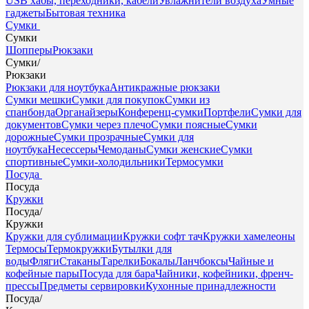
USB хабы, переходники, кабели
Увлажнители воздуха
Умные
гаджеты
Бытовая техника
Сумки
Сумки
Шопперы
Рюкзаки
Сумки
/
Рюкзаки
Рюкзаки для ноутбука
Антикражные рюкзаки
Сумки мешки
Сумки для покупок
Сумки из
спанбонда
Органайзеры
Конференц-сумки
Портфели
Сумки для
документов
Сумки через плечо
Сумки поясные
Сумки
дорожные
Сумки прозрачные
Сумки для
ноутбука
Несессеры
Чемоданы
Сумки женские
Сумки
спортивные
Сумки-холодильники
Термосумки
Посуда
Посуда
Кружки
Посуда
/
Кружки
Кружки для сублимации
Кружки софт тач
Кружки хамелеоны
Термосы
Термокружки
Бутылки для
воды
Фляги
Стаканы
Тарелки
Бокалы
Ланчбоксы
Чайные и
кофейные пары
Посуда для бара
Чайники, кофейники, френч-
прессы
Предметы сервировки
Кухонные принадлежности
Посуда
/