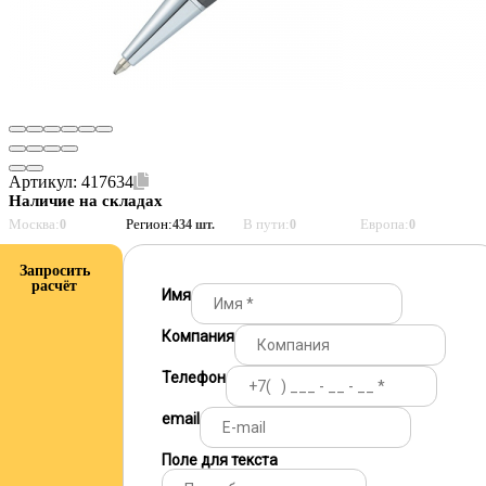
Артикул:
417634
Наличие на складах
Москва:
Регион:
В пути:
Европа:
0
434 шт.
0
0
Запросить
расчёт
Имя
Компания
Телефон
email
Поле для текста