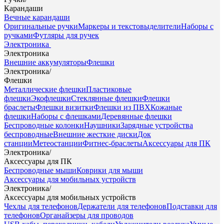
Карандаши
Вечные карандаши
Оригинальные ручки
Маркеры и текстовыделители
Наборы с
ручками
Футляры для ручек
Электроника
Электроника
Внешние аккумуляторы
Флешки
Электроника
/
Флешки
Металлические флешки
Пластиковые
флешки
Экофлешки
Стеклянные флешки
Флешки
браслеты
Флешки визитки
Флешки из ПВХ
Кожаные
флешки
Наборы с флешками
Деревянные флешки
Беспроводные колонки
Наушники
Зарядные устройства
беспроводные
Внешние жесткие диски
Док
станции
Метеостанции
Фитнес-браслеты
Аксессуары для ПК
Электроника
/
Аксессуары для ПК
Беспроводные мыши
Коврики для мыши
Аксессуары для мобильных устройств
Электроника
/
Аксессуары для мобильных устройств
Чехлы для телефонов
Держатели для телефонов
Подставки для
телефонов
Органайзеры для проводов