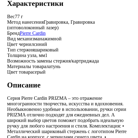
Характеристики
Вес
77 г
Метод нанесения
Гравировка, Гравировка
(оптоволоконный лазер)
Бренд
Pierre Cardin
Вид механизма
нажимной
Цвет чернил
синий
Тип стержня
шариковый
Толщина узла, мм
1
Возможность замены стержня/картриджа
да
Материалы товара
латунь
Цвет товара
серый
Описание
Серия Pierre Cardin PRIZMA – это отражение
многогранности творчества, искусства и вдохновения.
Необыкновенно удобные в использовании, ручки серии
PRIZMA отлично подходят для ежедневных дел. А
широкий выбор цветов поможет подобрать идеальную
ручку для любого настроения и стиля. Комплектация: •
Металлический шариковый стержень с логотипом Pierre
Cardin на корпусе, с чернилами синего цвета. •