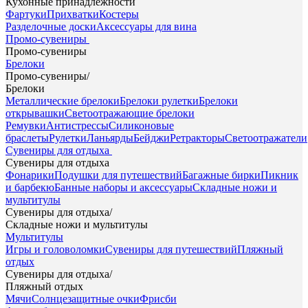
Кухонные принадлежности
Фартуки
Прихватки
Костеры
Разделочные доски
Аксессуары для вина
Промо-сувениры
Промо-сувениры
Брелоки
Промо-сувениры
/
Брелоки
Металлические брелоки
Брелоки рулетки
Брелоки
открывашки
Светоотражающие брелоки
Ремувки
Антистрессы
Силиконовые
браслеты
Рулетки
Ланьярды
Бейджи
Ретракторы
Светоотражатели
Сувениры для отдыха
Сувениры для отдыха
Фонарики
Подушки для путешествий
Багажные бирки
Пикник
и барбекю
Банные наборы и аксессуары
Складные ножи и
мультитулы
Сувениры для отдыха
/
Складные ножи и мультитулы
Мультитулы
Игры и головоломки
Сувениры для путешествий
Пляжный
отдых
Сувениры для отдыха
/
Пляжный отдых
Мячи
Солнцезащитные очки
Фрисби