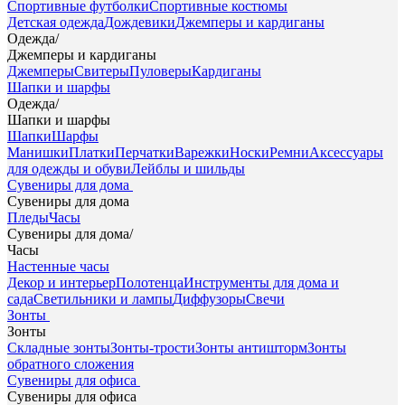
Спортивные футболки
Спортивные костюмы
Детская одежда
Дождевики
Джемперы и кардиганы
Одежда
/
Джемперы и кардиганы
Джемперы
Свитеры
Пуловеры
Кардиганы
Шапки и шарфы
Одежда
/
Шапки и шарфы
Шапки
Шарфы
Манишки
Платки
Перчатки
Варежки
Носки
Ремни
Аксессуары
для одежды и обуви
Лейблы и шильды
Сувениры для дома
Сувениры для дома
Пледы
Часы
Сувениры для дома
/
Часы
Настенные часы
Декор и интерьер
Полотенца
Инструменты для дома и
сада
Светильники и лампы
Диффузоры
Свечи
Зонты
Зонты
Складные зонты
Зонты-трости
Зонты антишторм
Зонты
обратного сложения
Сувениры для офиса
Сувениры для офиса