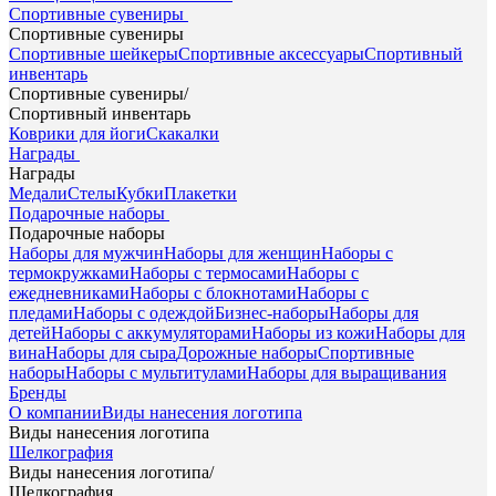
Спортивные сувениры
Спортивные сувениры
Спортивные шейкеры
Спортивные аксессуары
Спортивный
инвентарь
Спортивные сувениры
/
Спортивный инвентарь
Коврики для йоги
Скакалки
Награды
Награды
Медали
Стелы
Кубки
Плакетки
Подарочные наборы
Подарочные наборы
Наборы для мужчин
Наборы для женщин
Наборы с
термокружками
Наборы с термосами
Наборы с
ежедневниками
Наборы с блокнотами
Наборы с
пледами
Наборы с одеждой
Бизнес-наборы
Наборы для
детей
Наборы с аккумуляторами
Наборы из кожи
Наборы для
вина
Наборы для сыра
Дорожные наборы
Спортивные
наборы
Наборы с мультитулами
Наборы для выращивания
Бренды
О компании
Виды нанесения логотипа
Виды нанесения логотипа
Шелкография
Виды нанесения логотипа
/
Шелкография