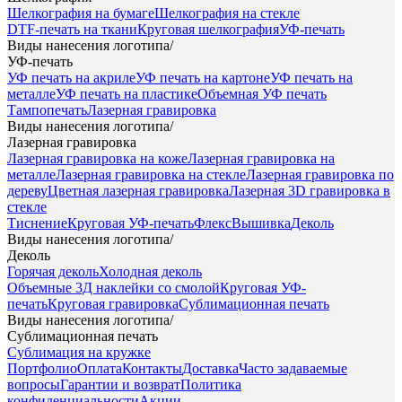
Шелкография на бумаге
Шелкография на стекле
DTF-печать на ткани
Круговая шелкография
УФ-печать
Виды нанесения логотипа
/
УФ-печать
УФ печать на акриле
УФ печать на картоне
УФ печать на
металле
УФ печать на пластике
Объемная УФ печать
Тампопечать
Лазерная гравировка
Виды нанесения логотипа
/
Лазерная гравировка
Лазерная гравировка на коже
Лазерная гравировка на
металле
Лазерная гравировка на стекле
Лазерная гравировка по
дереву
Цветная лазерная гравировка
Лазерная 3D гравировка в
стекле
Тиснение
Круговая УФ-печать
Флекс
Вышивка
Деколь
Виды нанесения логотипа
/
Деколь
Горячая деколь
Холодная деколь
Объемные 3Д наклейки со смолой
Круговая УФ-
печать
Круговая гравировка
Сублимационная печать
Виды нанесения логотипа
/
Сублимационная печать
Сублимация на кружке
Портфолио
Оплата
Контакты
Доставка
Часто задаваемые
вопросы
Гарантии и возврат
Политика
конфиденциальности
Акции