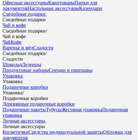
Офисные аксессуары
Канцтовары
Папки для
документов
Настольные аксессуары
Календари
Съедобные подарки
Съедобные подарки
Чай и кофе
Съедобные подарки
/
Чай и кофе
Чай
Кофе
Варенье и мёд
Сладости
Съедобные подарки
/
Сладости
Шоколад
Леденцы
Продуктовые наборы
Специи и приправы
Упаковка
Упаковка
Подарочные коробки
Упаковка
/
Подарочные коробки
Деревянные подарочные коробки
Подарочные пакеты
Тубусы
Жестяная упаковка
Подарочная
упаковка
Личные аксессуары
Личные аксессуары
Косметички
Средства индивидуальной защиты
Обложки для
документов