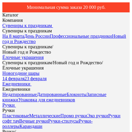
Минимальная сумма заказа 20 000 руб.
Каталог
Компания
Сувениры к праздникам
Сувениры к праздникам
На 8 марта
День России
Профессиональные праздники
Новый
год и Рождество
Сувениры к праздникам
/
Новый год и Рождество
Ёлочные украшения
Сувениры к праздникам
/
Новый год и Рождество
/
Ёлочные украшения
Новогодние шары
14 февраля
23 февраля
Ежедневники
Ежедневники
Недатированные
Датированные
Блокноты
Записные
книжки
Упаковка для ежедневников
Ручки
Ручки
Пластиковые
Металлические
Промо ручки
Эко ручки
Ручки
софт тач
Вечные ручки
Ручки-стилусы
Ручки-
роллеры
Карандаши
Ручки
/