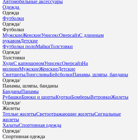
Автомобильные аксессуары
Одежда
Одежда
Футболки
Одежда
/
Футболки
Мужские
Женские
Унисекс
Оверсайз
С длинным
рукавом
Детские
Футболки поло
Майки
Толстовки
Одежда
/
Толстовки
Худи
С капюшоном
Унисекс
Оверсайз
На
молнии
Мужские
Женские
Детские
Свитшоты
Лонгсливы
Бейсболки
Панамы, шляпы, банданы
Одежда
/
Панамы, шляпы, банданы
Банданы
Панамы
Рубашки
Брюки и шорты
Куртки
Бомберы
Ветровки
Жилеты
Одежда
/
Жилеты
Теплые жилеты
Светоотражающие жилеты
Сигнальные
жилеты
Халаты
Спортивная одежда
Одежда
/
Спортивная одежда