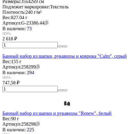
Размеры:
35х42x9 см
Подлежит маркировке:
Текстиль
Плотность:
240 г/м²
Вес:
827.04 г
Артикул:
G-23386.44
В наличии:
73
ЦЕНА:
2 618
₽
Банный набор из шапки, рукавицы и коврика "Calm", серый
Вес:
155 г
Артикул:
258299
В наличии:
294
ЦЕНА:
747,58
₽
Банный набор из шапки и рукавицы "Renew", белый
Вес:
90 г
Артикул:
258298
В наличии:
225