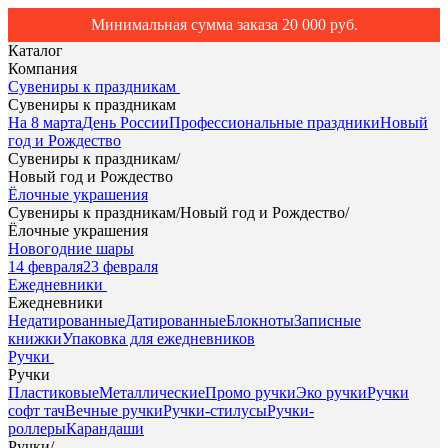
Минимальная сумма заказа 20 000 руб.
Каталог
Компания
Сувениры к праздникам
Сувениры к праздникам
На 8 марта
День России
Профессиональные праздники
Новый
год и Рождество
Сувениры к праздникам
/
Новый год и Рождество
Ёлочные украшения
Сувениры к праздникам
/
Новый год и Рождество
/
Ёлочные украшения
Новогодние шары
14 февраля
23 февраля
Ежедневники
Ежедневники
Недатированные
Датированные
Блокноты
Записные
книжки
Упаковка для ежедневников
Ручки
Ручки
Пластиковые
Металлические
Промо ручки
Эко ручки
Ручки
софт тач
Вечные ручки
Ручки-стилусы
Ручки-
роллеры
Карандаши
Ручки
/