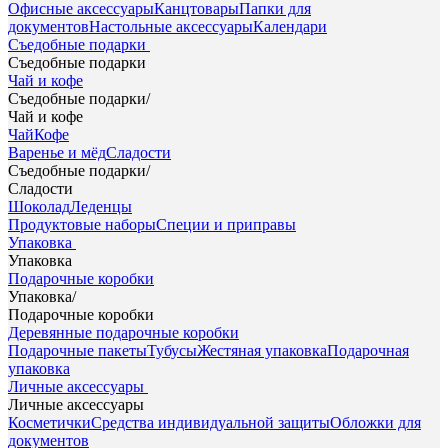
Офисные аксессуары
Канцтовары
Папки для
документов
Настольные аксессуары
Календари
Съедобные подарки
Съедобные подарки
Чай и кофе
Съедобные подарки
/
Чай и кофе
Чай
Кофе
Варенье и мёд
Сладости
Съедобные подарки
/
Сладости
Шоколад
Леденцы
Продуктовые наборы
Специи и приправы
Упаковка
Упаковка
Подарочные коробки
Упаковка
/
Подарочные коробки
Деревянные подарочные коробки
Подарочные пакеты
Тубусы
Жестяная упаковка
Подарочная
упаковка
Личные аксессуары
Личные аксессуары
Косметички
Средства индивидуальной защиты
Обложки для
документов