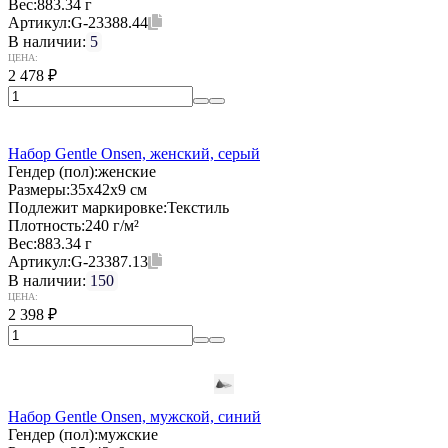
Вес:
883.34 г
Артикул:
G-23388.44
В наличии:
5
ЦЕНА:
2 478
₽
Набор Gentle Onsen, женский, серый
Гендер (пол):
женские
Размеры:
35х42x9 см
Подлежит маркировке:
Текстиль
Плотность:
240 г/м²
Вес:
883.34 г
Артикул:
G-23387.13
В наличии:
150
ЦЕНА:
2 398
₽
Набор Gentle Onsen, мужской, синий
Гендер (пол):
мужские