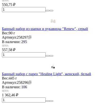
ЦЕНА:
550,75
₽
Банный набор из шапки и рукавицы "Renew", серый
Вес:
90 г
Артикул:
258297
В наличии:
295
ЦЕНА:
557,58
₽
Банный набор с парео "Healing Light", женский, белый
Вес:
445 г
Артикул:
258296
В наличии:
106
ЦЕНА:
1 362,46
₽