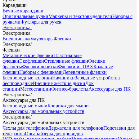
Карандаши
Вечные карандаши
Оригинальные ручки
Маркеры и текстовыделители
Наборы с
ручками
Футляры для ручек
Электроника
Электроника
Внешние аккумуляторы
Флешки
Электроника
/
Флешки
Металлические флешки
Пластиковые
флешки
Экофлешки
Стеклянные флешки
Флешки
браслеты
Флешки визитки
Флешки из ПВХ
Кожаные
флешки
Наборы с флешками
Деревянные флешки
Беспроводные колонки
Наушники
Зарядные устройства
беспроводные
Внешние жесткие диски
Док
станции
Метеостанции
Фитнес-браслеты
Аксессуары для ПК
Электроника
/
Аксессуары для ПК
Беспроводные мыши
Коврики для мыши
Аксессуары для мобильных устройств
Электроника
/
Аксессуары для мобильных устройств
Чехлы для телефонов
Держатели для телефонов
Подставки для
телефонов
Органайзеры для проводов