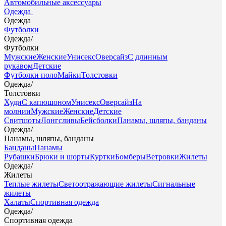
Автомобильные аксессуары
Одежда
Одежда
Футболки
Одежда
/
Футболки
Мужские
Женские
Унисекс
Оверсайз
С длинным
рукавом
Детские
Футболки поло
Майки
Толстовки
Одежда
/
Толстовки
Худи
С капюшоном
Унисекс
Оверсайз
На
молнии
Мужские
Женские
Детские
Свитшоты
Лонгсливы
Бейсболки
Панамы, шляпы, банданы
Одежда
/
Панамы, шляпы, банданы
Банданы
Панамы
Рубашки
Брюки и шорты
Куртки
Бомберы
Ветровки
Жилеты
Одежда
/
Жилеты
Теплые жилеты
Светоотражающие жилеты
Сигнальные
жилеты
Халаты
Спортивная одежда
Одежда
/
Спортивная одежда