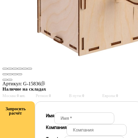
Артикул:
G-15836
Наличие на складах
Москва:
Регион:
В пути:
Европа:
0 шт.
0
0
0
Запросить
расчёт
Имя
Компания