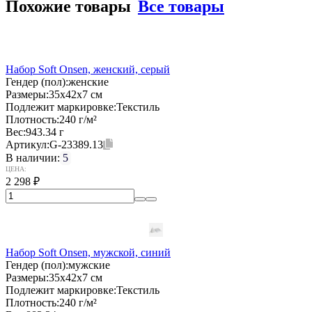
Похожие товары
Все товары
Набор Soft Onsen, женский, серый
Гендер (пол):
женские
Размеры:
35х42x7 см
Подлежит маркировке:
Текстиль
Плотность:
240 г/м²
Вес:
943.34 г
Артикул:
G-23389.13
В наличии:
5
ЦЕНА:
2 298
₽
Набор Soft Onsen, мужской, синий
Гендер (пол):
мужские
Размеры:
35х42x7 см
Подлежит маркировке:
Текстиль
Плотность:
240 г/м²