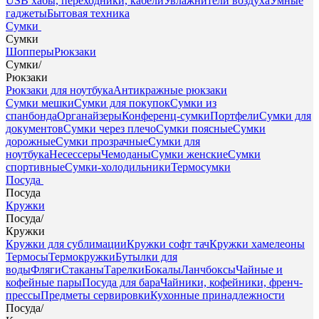
USB хабы, переходники, кабели
Увлажнители воздуха
Умные
гаджеты
Бытовая техника
Сумки
Сумки
Шопперы
Рюкзаки
Сумки
/
Рюкзаки
Рюкзаки для ноутбука
Антикражные рюкзаки
Сумки мешки
Сумки для покупок
Сумки из
спанбонда
Органайзеры
Конференц-сумки
Портфели
Сумки для
документов
Сумки через плечо
Сумки поясные
Сумки
дорожные
Сумки прозрачные
Сумки для
ноутбука
Несессеры
Чемоданы
Сумки женские
Сумки
спортивные
Сумки-холодильники
Термосумки
Посуда
Посуда
Кружки
Посуда
/
Кружки
Кружки для сублимации
Кружки софт тач
Кружки хамелеоны
Термосы
Термокружки
Бутылки для
воды
Фляги
Стаканы
Тарелки
Бокалы
Ланчбоксы
Чайные и
кофейные пары
Посуда для бара
Чайники, кофейники, френч-
прессы
Предметы сервировки
Кухонные принадлежности
Посуда
/