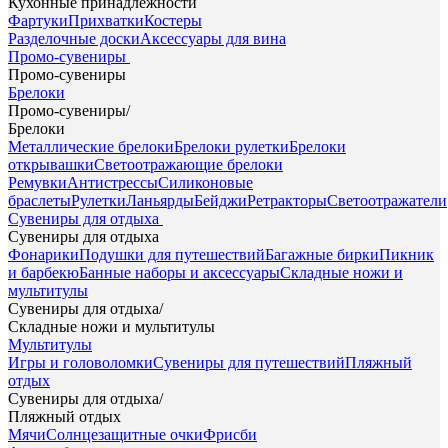
Кухонные принадлежности
Фартуки
Прихватки
Костеры
Разделочные доски
Аксессуары для вина
Промо-сувениры
Промо-сувениры
Брелоки
Промо-сувениры
/
Брелоки
Металлические брелоки
Брелоки рулетки
Брелоки
открывашки
Светоотражающие брелоки
Ремувки
Антистрессы
Силиконовые
браслеты
Рулетки
Ланьярды
Бейджи
Ретракторы
Светоотражатели
Сувениры для отдыха
Сувениры для отдыха
Фонарики
Подушки для путешествий
Багажные бирки
Пикник
и барбекю
Банные наборы и аксессуары
Складные ножи и
мультитулы
Сувениры для отдыха
/
Складные ножи и мультитулы
Мультитулы
Игры и головоломки
Сувениры для путешествий
Пляжный
отдых
Сувениры для отдыха
/
Пляжный отдых
Мячи
Солнцезащитные очки
Фрисби