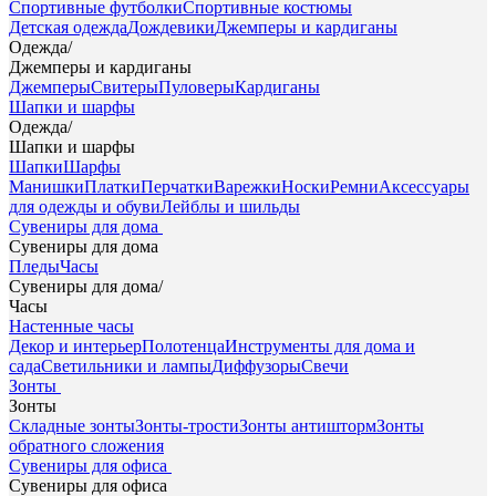
Спортивные футболки
Спортивные костюмы
Детская одежда
Дождевики
Джемперы и кардиганы
Одежда
/
Джемперы и кардиганы
Джемперы
Свитеры
Пуловеры
Кардиганы
Шапки и шарфы
Одежда
/
Шапки и шарфы
Шапки
Шарфы
Манишки
Платки
Перчатки
Варежки
Носки
Ремни
Аксессуары
для одежды и обуви
Лейблы и шильды
Сувениры для дома
Сувениры для дома
Пледы
Часы
Сувениры для дома
/
Часы
Настенные часы
Декор и интерьер
Полотенца
Инструменты для дома и
сада
Светильники и лампы
Диффузоры
Свечи
Зонты
Зонты
Складные зонты
Зонты-трости
Зонты антишторм
Зонты
обратного сложения
Сувениры для офиса
Сувениры для офиса