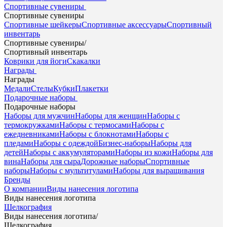
Спортивные сувениры
Спортивные сувениры
Спортивные шейкеры
Спортивные аксессуары
Спортивный
инвентарь
Спортивные сувениры
/
Спортивный инвентарь
Коврики для йоги
Скакалки
Награды
Награды
Медали
Стелы
Кубки
Плакетки
Подарочные наборы
Подарочные наборы
Наборы для мужчин
Наборы для женщин
Наборы с
термокружками
Наборы с термосами
Наборы с
ежедневниками
Наборы с блокнотами
Наборы с
пледами
Наборы с одеждой
Бизнес-наборы
Наборы для
детей
Наборы с аккумуляторами
Наборы из кожи
Наборы для
вина
Наборы для сыра
Дорожные наборы
Спортивные
наборы
Наборы с мультитулами
Наборы для выращивания
Бренды
О компании
Виды нанесения логотипа
Виды нанесения логотипа
Шелкография
Виды нанесения логотипа
/
Шелкография