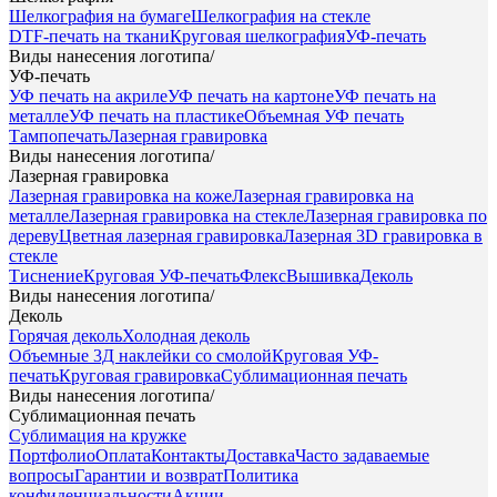
Шелкография на бумаге
Шелкография на стекле
DTF-печать на ткани
Круговая шелкография
УФ-печать
Виды нанесения логотипа
/
УФ-печать
УФ печать на акриле
УФ печать на картоне
УФ печать на
металле
УФ печать на пластике
Объемная УФ печать
Тампопечать
Лазерная гравировка
Виды нанесения логотипа
/
Лазерная гравировка
Лазерная гравировка на коже
Лазерная гравировка на
металле
Лазерная гравировка на стекле
Лазерная гравировка по
дереву
Цветная лазерная гравировка
Лазерная 3D гравировка в
стекле
Тиснение
Круговая УФ-печать
Флекс
Вышивка
Деколь
Виды нанесения логотипа
/
Деколь
Горячая деколь
Холодная деколь
Объемные 3Д наклейки со смолой
Круговая УФ-
печать
Круговая гравировка
Сублимационная печать
Виды нанесения логотипа
/
Сублимационная печать
Сублимация на кружке
Портфолио
Оплата
Контакты
Доставка
Часто задаваемые
вопросы
Гарантии и возврат
Политика
конфиденциальности
Акции