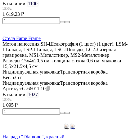
В наличии:
1100
ЦЕНА:
1 619,23
₽
Стела Fame Frame
Метод нанесения:
SH-Шелкография (1 цвет) (1 цвет), LSM-
Шильды, LSP-Шильды, LSC-Шильды, LC2-Лазерная
гравировка, MS1-Металстикер, MS2-Металстикер
Размеры:
15x4x20,5 см; толщина стекла 0,6 см; упаковка
15,5х21,5х4,5 см
Индивидуальная упаковка:
Транспортная коробка
Вес:
535 г
Индивидуальная упаковка:
Транспортная коробка
Артикул:
G-66011.10
В наличии:
1027
ЦЕНА:
1 095
₽
Награда "Diamond", красный