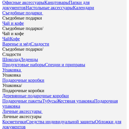
Офисные аксессуары
Канцтовары
Папки для
документов
Настольные аксессуары
Календари
Съедобные подарки
Съедобные подарки
Чай и кофе
Съедобные подарки
/
Чай и кофе
Чай
Кофе
Варенье и мёд
Сладости
Съедобные подарки
/
Сладости
Шоколад
Леденцы
Продуктовые наборы
Специи и приправы
Упаковка
Упаковка
Подарочные коробки
Упаковка
/
Подарочные коробки
Деревянные подарочные коробки
Подарочные пакеты
Тубусы
Жестяная упаковка
Подарочная
упаковка
Личные аксессуары
Личные аксессуары
Косметички
Средства индивидуальной защиты
Обложки для
документов