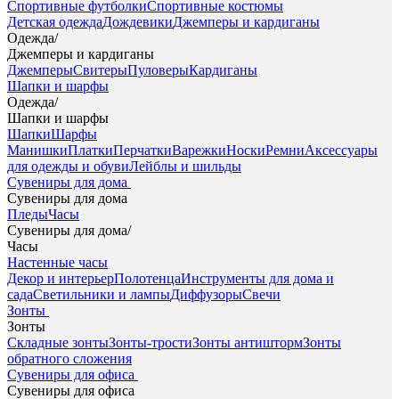
Спортивные футболки
Спортивные костюмы
Детская одежда
Дождевики
Джемперы и кардиганы
Одежда
/
Джемперы и кардиганы
Джемперы
Свитеры
Пуловеры
Кардиганы
Шапки и шарфы
Одежда
/
Шапки и шарфы
Шапки
Шарфы
Манишки
Платки
Перчатки
Варежки
Носки
Ремни
Аксессуары
для одежды и обуви
Лейблы и шильды
Сувениры для дома
Сувениры для дома
Пледы
Часы
Сувениры для дома
/
Часы
Настенные часы
Декор и интерьер
Полотенца
Инструменты для дома и
сада
Светильники и лампы
Диффузоры
Свечи
Зонты
Зонты
Складные зонты
Зонты-трости
Зонты антишторм
Зонты
обратного сложения
Сувениры для офиса
Сувениры для офиса