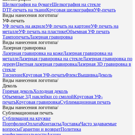
Шелкография на бумаге
Шелкография на стекле
DTF-печать на ткани
Круговая шелкография
УФ-печать
Виды нанесения логотипа
/
УФ-печать
УФ печать на акриле
УФ печать на картоне
УФ печать на
металле
УФ печать на пластике
Объемная УФ печать
Тампопечать
Лазерная гравировка
Виды нанесения логотипа
/
Лазерная гравировка
Лазерная гравировка на коже
Лазерная гравировка на
металле
Лазерная гравировка на стекле
Лазерная гравировка по
дереву
Цветная лазерная гравировка
Лазерная 3D гравировка в
стекле
Тиснение
Круговая УФ-печать
Флекс
Вышивка
Деколь
Виды нанесения логотипа
/
Деколь
Горячая деколь
Холодная деколь
Объемные 3Д наклейки со смолой
Круговая УФ-
печать
Круговая гравировка
Сублимационная печать
Виды нанесения логотипа
/
Сублимационная печать
Сублимация на кружке
Портфолио
Оплата
Контакты
Доставка
Часто задаваемые
вопросы
Гарантии и возврат
Политика
конфиденциальности
Акции