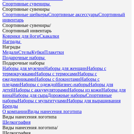
Спортивные сувениры
Спортивные сувениры
Спортивные шейкеры
Спортивные аксессуары
Спортивный
инвентарь
Спортивные сувениры
/
Спортивный инвентарь
Коврики для йоги
Скакалки
Награды
Награды
Медали
Стелы
Кубки
Плакетки
Подарочные наборы
Подарочные наборы
Наборы для мужчин
Наборы для женщин
Наборы с
термокружками
Наборы с термосами
Наборы с
ежедневниками
Наборы с блокнотами
Наборы с
пледами
Наборы с одеждой
Бизнес-наборы
Наборы для
детей
Наборы с аккумуляторами
Наборы из кожи
Наборы для
вина
Наборы для сыра
Дорожные наборы
Спортивные
наборы
Наборы с мультитулами
Наборы для выращивания
Бренды
О компании
Виды нанесения логотипа
Виды нанесения логотипа
Шелкография
Виды нанесения логотипа
/
Шелкография