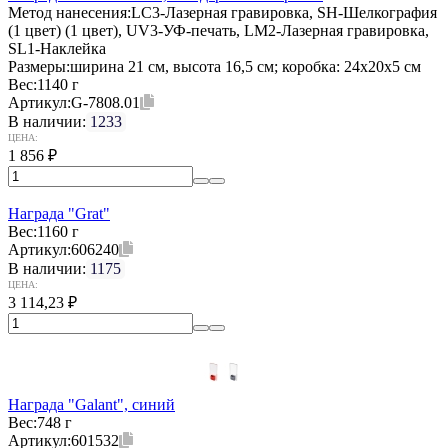
Метод нанесения:
LC3-Лазерная гравировка, SH-Шелкография
(1 цвет) (1 цвет), UV3-УФ-печать, LM2-Лазерная гравировка,
SL1-Наклейка
Размеры:
ширина 21 см, высота 16,5 см; коробка: 24х20х5 см
Вес:
1140 г
Артикул:
G-7808.01
В наличии:
1233
ЦЕНА:
1 856
₽
Награда "Grat"
Вес:
1160 г
Артикул:
606240
В наличии:
1175
ЦЕНА:
3 114,23
₽
Награда "Galant", синий
Вес:
748 г
Артикул:
601532