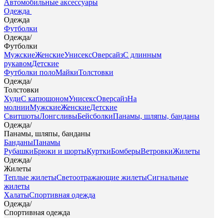
Автомобильные аксессуары
Одежда
Одежда
Футболки
Одежда
/
Футболки
Мужские
Женские
Унисекс
Оверсайз
С длинным
рукавом
Детские
Футболки поло
Майки
Толстовки
Одежда
/
Толстовки
Худи
С капюшоном
Унисекс
Оверсайз
На
молнии
Мужские
Женские
Детские
Свитшоты
Лонгсливы
Бейсболки
Панамы, шляпы, банданы
Одежда
/
Панамы, шляпы, банданы
Банданы
Панамы
Рубашки
Брюки и шорты
Куртки
Бомберы
Ветровки
Жилеты
Одежда
/
Жилеты
Теплые жилеты
Светоотражающие жилеты
Сигнальные
жилеты
Халаты
Спортивная одежда
Одежда
/
Спортивная одежда