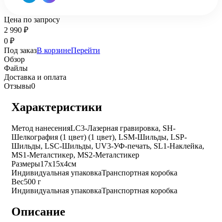
Цена по запросу
2 990
₽
0
₽
Под заказ
В корзине
Перейти
Обзор
Файлы
Доставка и оплата
Отзывы
0
Характеристики
Метод нанесения
LC3-Лазерная гравировка, SH-
Шелкография (1 цвет) (1 цвет), LSM-Шильды, LSP-
Шильды, LSC-Шильды, UV3-УФ-печать, SL1-Наклейка,
MS1-Металстикер, MS2-Металстикер
Размеры
17х15х4см
Индивидуальная упаковка
Транспортная коробка
Вес
500 г
Индивидуальная упаковка
Транспортная коробка
Описание