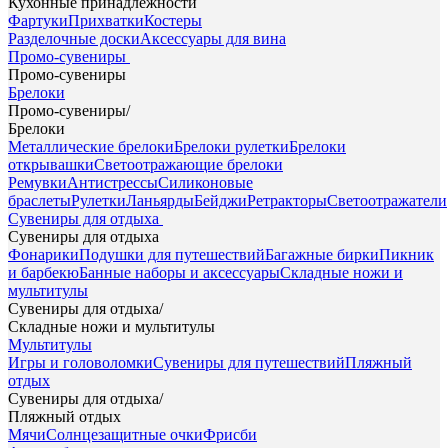
Кухонные принадлежности
Фартуки
Прихватки
Костеры
Разделочные доски
Аксессуары для вина
Промо-сувениры
Промо-сувениры
Брелоки
Промо-сувениры
/
Брелоки
Металлические брелоки
Брелоки рулетки
Брелоки
открывашки
Светоотражающие брелоки
Ремувки
Антистрессы
Силиконовые
браслеты
Рулетки
Ланьярды
Бейджи
Ретракторы
Светоотражатели
Сувениры для отдыха
Сувениры для отдыха
Фонарики
Подушки для путешествий
Багажные бирки
Пикник
и барбекю
Банные наборы и аксессуары
Складные ножи и
мультитулы
Сувениры для отдыха
/
Складные ножи и мультитулы
Мультитулы
Игры и головоломки
Сувениры для путешествий
Пляжный
отдых
Сувениры для отдыха
/
Пляжный отдых
Мячи
Солнцезащитные очки
Фрисби