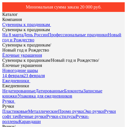
Минимальная сумма заказа 20 000 руб.
Каталог
Компания
Сувениры к праздникам
Сувениры к праздникам
На 8 марта
День России
Профессиональные праздники
Новый
год и Рождество
Сувениры к праздникам
/
Новый год и Рождество
Ёлочные украшения
Сувениры к праздникам
/
Новый год и Рождество
/
Ёлочные украшения
Новогодние шары
14 февраля
23 февраля
Ежедневники
Ежедневники
Недатированные
Датированные
Блокноты
Записные
книжки
Упаковка для ежедневников
Ручки
Ручки
Пластиковые
Металлические
Промо ручки
Эко ручки
Ручки
софт тач
Вечные ручки
Ручки-стилусы
Ручки-
роллеры
Карандаши
Ручки
/