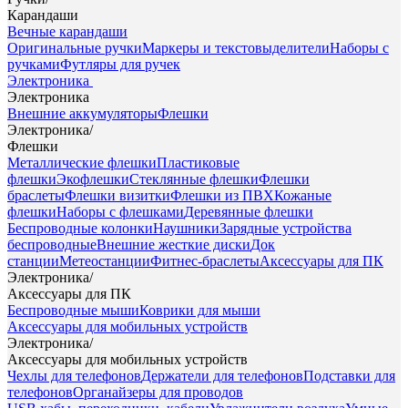
Карандаши
Вечные карандаши
Оригинальные ручки
Маркеры и текстовыделители
Наборы с
ручками
Футляры для ручек
Электроника
Электроника
Внешние аккумуляторы
Флешки
Электроника
/
Флешки
Металлические флешки
Пластиковые
флешки
Экофлешки
Стеклянные флешки
Флешки
браслеты
Флешки визитки
Флешки из ПВХ
Кожаные
флешки
Наборы с флешками
Деревянные флешки
Беспроводные колонки
Наушники
Зарядные устройства
беспроводные
Внешние жесткие диски
Док
станции
Метеостанции
Фитнес-браслеты
Аксессуары для ПК
Электроника
/
Аксессуары для ПК
Беспроводные мыши
Коврики для мыши
Аксессуары для мобильных устройств
Электроника
/
Аксессуары для мобильных устройств
Чехлы для телефонов
Держатели для телефонов
Подставки для
телефонов
Органайзеры для проводов