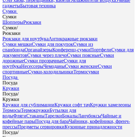
USB хабы, переходники, кабели
Увлажнители воздуха
Умные
гаджеты
Бытовая техника
Сумки
Сумки
Шопперы
Рюкзаки
Сумки
/
Рюкзаки
Рюкзаки для ноутбука
Антикражные рюкзаки
Сумки мешки
Сумки для покупок
Сумки из
спанбонда
Органайзеры
Конференц-сумки
Портфели
Сумки для
документов
Сумки через плечо
Сумки поясные
Сумки
дорожные
Сумки прозрачные
Сумки для
ноутбука
Несессеры
Чемоданы
Сумки женские
Сумки
спортивные
Сумки-холодильники
Термосумки
Посуда
Посуда
Кружки
Посуда
/
Кружки
Кружки для сублимации
Кружки софт тач
Кружки хамелеоны
Термосы
Термокружки
Бутылки для
воды
Фляги
Стаканы
Тарелки
Бокалы
Ланчбоксы
Чайные и
кофейные пары
Посуда для бара
Чайники, кофейники, френч-
прессы
Предметы сервировки
Кухонные принадлежности
Посуда
/