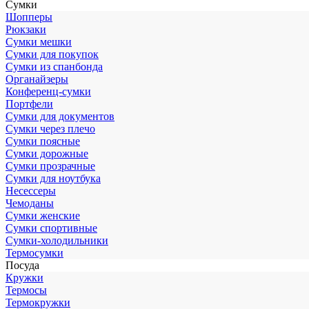
Сумки
Шопперы
Рюкзаки
Сумки мешки
Сумки для покупок
Сумки из спанбонда
Органайзеры
Конференц-сумки
Портфели
Сумки для документов
Сумки через плечо
Сумки поясные
Сумки дорожные
Сумки прозрачные
Сумки для ноутбука
Несессеры
Чемоданы
Сумки женские
Сумки спортивные
Сумки-холодильники
Термосумки
Посуда
Кружки
Термосы
Термокружки