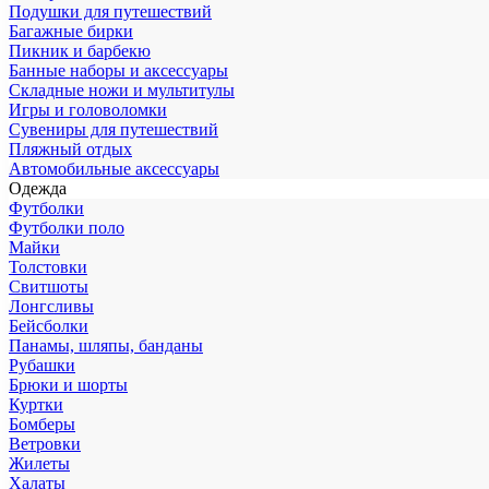
Подушки для путешествий
Багажные бирки
Пикник и барбекю
Банные наборы и аксессуары
Складные ножи и мультитулы
Игры и головоломки
Сувениры для путешествий
Пляжный отдых
Автомобильные аксессуары
Одежда
Футболки
Футболки поло
Майки
Толстовки
Свитшоты
Лонгсливы
Бейсболки
Панамы, шляпы, банданы
Рубашки
Брюки и шорты
Куртки
Бомберы
Ветровки
Жилеты
Халаты