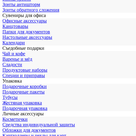
Зонты антишторм
Зонты обратного сложения
Сувениры для офиса
Офисные аксессуары
Канцтовары
Папки для документов
Настольные аксессуары
Календари
Съедобные подарки
Чай и кофе
Варенье и мёд
Сладости
Продуктовые наборы
Специи и приправы
Упаковка
Подарочные коробки
Подарочные пакеты
Тубусы
Жестяная упаковка
Подарочная упаковка
Личные аксессуары
Косметички
Средства индивидуальной защиты
Обложки для документов
Картхолдеры и чехлы для карт