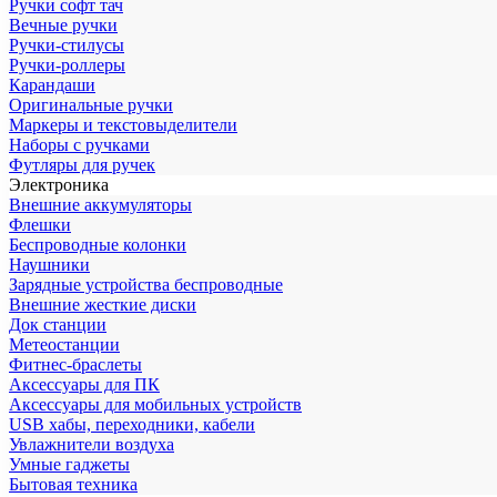
Ручки софт тач
Вечные ручки
Ручки-стилусы
Ручки-роллеры
Карандаши
Оригинальные ручки
Маркеры и текстовыделители
Наборы с ручками
Футляры для ручек
Электроника
Внешние аккумуляторы
Флешки
Беспроводные колонки
Наушники
Зарядные устройства беспроводные
Внешние жесткие диски
Док станции
Метеостанции
Фитнес-браслеты
Аксессуары для ПК
Аксессуары для мобильных устройств
USB хабы, переходники, кабели
Увлажнители воздуха
Умные гаджеты
Бытовая техника