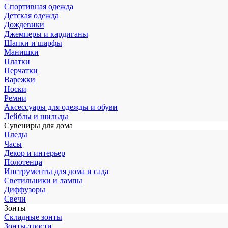
Спортивная одежда
Детская одежда
Дождевики
Джемперы и кардиганы
Шапки и шарфы
Манишки
Платки
Перчатки
Варежки
Носки
Ремни
Аксессуары для одежды и обуви
Лейблы и шильды
Сувениры для дома
Пледы
Часы
Декор и интерьер
Полотенца
Инструменты для дома и сада
Светильники и лампы
Диффузоры
Свечи
Зонты
Складные зонты
Зонты-трости