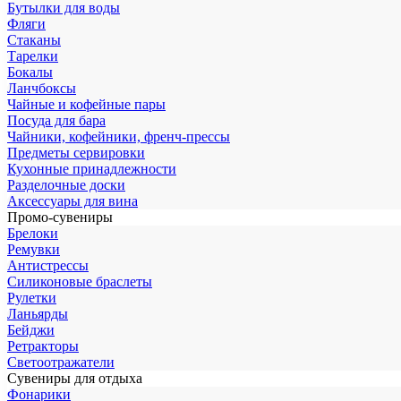
Бутылки для воды
Фляги
Стаканы
Тарелки
Бокалы
Ланчбоксы
Чайные и кофейные пары
Посуда для бара
Чайники, кофейники, френч-прессы
Предметы сервировки
Кухонные принадлежности
Разделочные доски
Аксессуары для вина
Промо-сувениры
Брелоки
Ремувки
Антистрессы
Силиконовые браслеты
Рулетки
Ланьярды
Бейджи
Ретракторы
Светоотражатели
Сувениры для отдыха
Фонарики