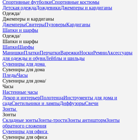
Спортивные футболки
Спортивные костюмы
Детская одежда
Дождевики
Джемперы и кардиганы
Одежда
/
Джемперы и кардиганы
Джемперы
Свитеры
Пуловеры
Кардиганы
Шапки и шарфы
Одежда
/
Шапки и шарфы
Шапки
Шарфы
Манишки
Платки
Перчатки
Варежки
Носки
Ремни
Аксессуары
для одежды и обуви
Лейблы и шильды
Сувениры для дома
Сувениры для дома
Пледы
Часы
Сувениры для дома
/
Часы
Настенные часы
Декор и интерьер
Полотенца
Инструменты для дома и
сада
Светильники и лампы
Диффузоры
Свечи
Зонты
Зонты
Складные зонты
Зонты-трости
Зонты антишторм
Зонты
обратного сложения
Сувениры для офиса
Сувениры для офиса