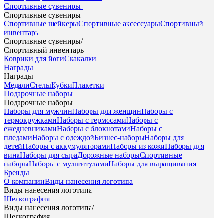
Спортивные сувениры
Спортивные сувениры
Спортивные шейкеры
Спортивные аксессуары
Спортивный
инвентарь
Спортивные сувениры
/
Спортивный инвентарь
Коврики для йоги
Скакалки
Награды
Награды
Медали
Стелы
Кубки
Плакетки
Подарочные наборы
Подарочные наборы
Наборы для мужчин
Наборы для женщин
Наборы с
термокружками
Наборы с термосами
Наборы с
ежедневниками
Наборы с блокнотами
Наборы с
пледами
Наборы с одеждой
Бизнес-наборы
Наборы для
детей
Наборы с аккумуляторами
Наборы из кожи
Наборы для
вина
Наборы для сыра
Дорожные наборы
Спортивные
наборы
Наборы с мультитулами
Наборы для выращивания
Бренды
О компании
Виды нанесения логотипа
Виды нанесения логотипа
Шелкография
Виды нанесения логотипа
/
Шелкография