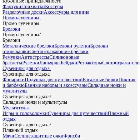
Кухонные принадлежности
Фартуки
Прихватки
Костеры
Разделочные доски
Аксессуары для вина
Промо-сувениры
Промо-сувениры
Брелоки
Промо-сувениры
/
Брелоки
Металлические брелоки
Брелоки рулетки
Брелоки
открывашки
Светоотражающие брелоки
Ремувки
Антистрессы
Силиконовые
браслеты
Рулетки
Ланьярды
Бейджи
Ретракторы
Светоотражатели
Сувениры для отдыха
Сувениры для отдыха
Фонарики
Подушки для путешествий
Багажные бирки
Пикник
и барбекю
Банные наборы и аксессуары
Складные ножи и
мультитулы
Сувениры для отдыха
/
Складные ножи и мультитулы
Мультитулы
Игры и головоломки
Сувениры для путешествий
Пляжный
отдых
Сувениры для отдыха
/
Пляжный отдых
Мячи
Солнцезащитные очки
Фрисби