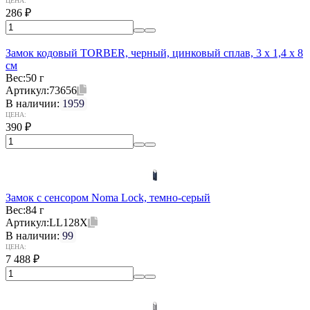
ЦЕНА:
286
₽
Замок кодовый TORBER, черный, цинковый сплав, 3 x 1,4 x 8
см
Вес:
50 г
Артикул:
73656
В наличии:
1959
ЦЕНА:
390
₽
Замок с сенсором Noma Lock, темно-серый
Вес:
84 г
Артикул:
LL128X
В наличии:
99
ЦЕНА:
7 488
₽