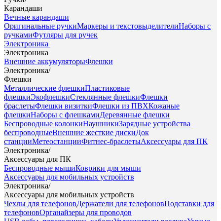
Карандаши
Вечные карандаши
Оригинальные ручки
Маркеры и текстовыделители
Наборы с
ручками
Футляры для ручек
Электроника
Электроника
Внешние аккумуляторы
Флешки
Электроника
/
Флешки
Металлические флешки
Пластиковые
флешки
Экофлешки
Стеклянные флешки
Флешки
браслеты
Флешки визитки
Флешки из ПВХ
Кожаные
флешки
Наборы с флешками
Деревянные флешки
Беспроводные колонки
Наушники
Зарядные устройства
беспроводные
Внешние жесткие диски
Док
станции
Метеостанции
Фитнес-браслеты
Аксессуары для ПК
Электроника
/
Аксессуары для ПК
Беспроводные мыши
Коврики для мыши
Аксессуары для мобильных устройств
Электроника
/
Аксессуары для мобильных устройств
Чехлы для телефонов
Держатели для телефонов
Подставки для
телефонов
Органайзеры для проводов