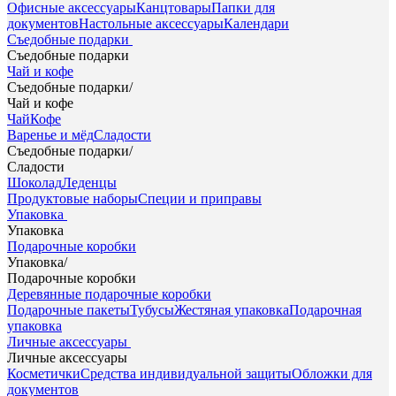
Офисные аксессуары
Канцтовары
Папки для
документов
Настольные аксессуары
Календари
Съедобные подарки
Съедобные подарки
Чай и кофе
Съедобные подарки
/
Чай и кофе
Чай
Кофе
Варенье и мёд
Сладости
Съедобные подарки
/
Сладости
Шоколад
Леденцы
Продуктовые наборы
Специи и приправы
Упаковка
Упаковка
Подарочные коробки
Упаковка
/
Подарочные коробки
Деревянные подарочные коробки
Подарочные пакеты
Тубусы
Жестяная упаковка
Подарочная
упаковка
Личные аксессуары
Личные аксессуары
Косметички
Средства индивидуальной защиты
Обложки для
документов