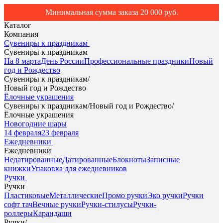
Минимальная сумма заказа 20 000 руб.
Каталог
Компания
Сувениры к праздникам
Сувениры к праздникам
На 8 марта
День России
Профессиональные праздники
Новый
год и Рождество
Сувениры к праздникам
/
Новый год и Рождество
Ёлочные украшения
Сувениры к праздникам
/
Новый год и Рождество
/
Ёлочные украшения
Новогодние шары
14 февраля
23 февраля
Ежедневники
Ежедневники
Недатированные
Датированные
Блокноты
Записные
книжки
Упаковка для ежедневников
Ручки
Ручки
Пластиковые
Металлические
Промо ручки
Эко ручки
Ручки
софт тач
Вечные ручки
Ручки-стилусы
Ручки-
роллеры
Карандаши
Ручки
/