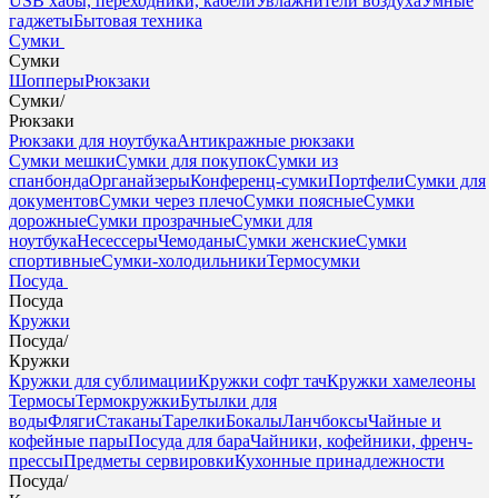
USB хабы, переходники, кабели
Увлажнители воздуха
Умные
гаджеты
Бытовая техника
Сумки
Сумки
Шопперы
Рюкзаки
Сумки
/
Рюкзаки
Рюкзаки для ноутбука
Антикражные рюкзаки
Сумки мешки
Сумки для покупок
Сумки из
спанбонда
Органайзеры
Конференц-сумки
Портфели
Сумки для
документов
Сумки через плечо
Сумки поясные
Сумки
дорожные
Сумки прозрачные
Сумки для
ноутбука
Несессеры
Чемоданы
Сумки женские
Сумки
спортивные
Сумки-холодильники
Термосумки
Посуда
Посуда
Кружки
Посуда
/
Кружки
Кружки для сублимации
Кружки софт тач
Кружки хамелеоны
Термосы
Термокружки
Бутылки для
воды
Фляги
Стаканы
Тарелки
Бокалы
Ланчбоксы
Чайные и
кофейные пары
Посуда для бара
Чайники, кофейники, френч-
прессы
Предметы сервировки
Кухонные принадлежности
Посуда
/