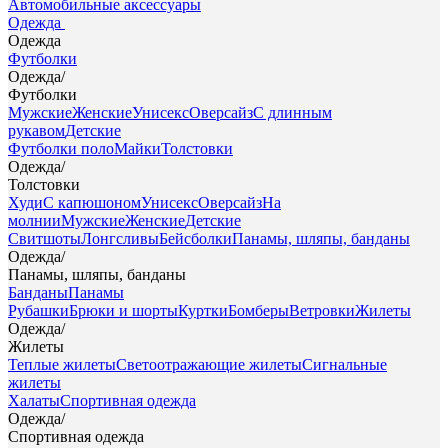
Автомобильные аксессуары
Одежда
Одежда
Футболки
Одежда
/
Футболки
Мужские
Женские
Унисекс
Оверсайз
С длинным
рукавом
Детские
Футболки поло
Майки
Толстовки
Одежда
/
Толстовки
Худи
С капюшоном
Унисекс
Оверсайз
На
молнии
Мужские
Женские
Детские
Свитшоты
Лонгсливы
Бейсболки
Панамы, шляпы, банданы
Одежда
/
Панамы, шляпы, банданы
Банданы
Панамы
Рубашки
Брюки и шорты
Куртки
Бомберы
Ветровки
Жилеты
Одежда
/
Жилеты
Теплые жилеты
Светоотражающие жилеты
Сигнальные
жилеты
Халаты
Спортивная одежда
Одежда
/
Спортивная одежда