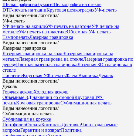
Шелкография на бумаге
Шелкография на стекле
DTF-печать на ткани
Круговая шелкография
УФ-печать
Виды нанесения логотипа
/
УФ-печать
УФ печать на акриле
УФ печать на картоне
УФ печать на
металле
УФ печать на пластике
Объемная УФ печать
Тампопечать
Лазерная гравировка
Виды нанесения логотипа
/
Лазерная гравировка
Лазерная гравировка на коже
Лазерная гравировка на
металле
Лазерная гравировка на стекле
Лазерная гравировка по
дереву
Цветная лазерная гравировка
Лазерная 3D гравировка в
стекле
Тиснение
Круговая УФ-печать
Флекс
Вышивка
Деколь
Виды нанесения логотипа
/
Деколь
Горячая деколь
Холодная деколь
Объемные 3Д наклейки со смолой
Круговая УФ-
печать
Круговая гравировка
Сублимационная печать
Виды нанесения логотипа
/
Сублимационная печать
Сублимация на кружке
Портфолио
Оплата
Контакты
Доставка
Часто задаваемые
вопросы
Гарантии и возврат
Политика
конфиденциальности
Акции