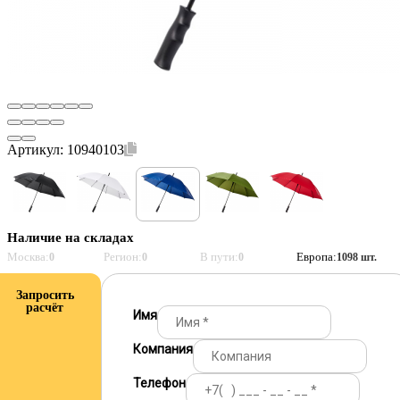
Артикул:
10940103
Наличие на складах
Москва:
Регион:
В пути:
Европа:
0
0
0
1098 шт.
Запросить
расчёт
Имя
Компания
Телефон