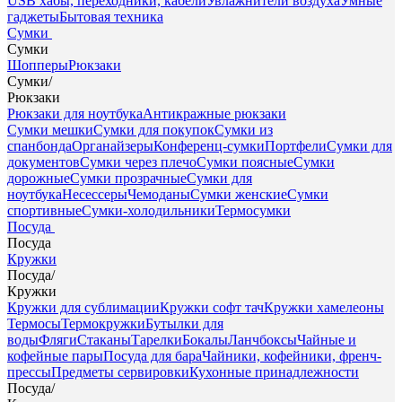
USB хабы, переходники, кабели
Увлажнители воздуха
Умные
гаджеты
Бытовая техника
Сумки
Сумки
Шопперы
Рюкзаки
Сумки
/
Рюкзаки
Рюкзаки для ноутбука
Антикражные рюкзаки
Сумки мешки
Сумки для покупок
Сумки из
спанбонда
Органайзеры
Конференц-сумки
Портфели
Сумки для
документов
Сумки через плечо
Сумки поясные
Сумки
дорожные
Сумки прозрачные
Сумки для
ноутбука
Несессеры
Чемоданы
Сумки женские
Сумки
спортивные
Сумки-холодильники
Термосумки
Посуда
Посуда
Кружки
Посуда
/
Кружки
Кружки для сублимации
Кружки софт тач
Кружки хамелеоны
Термосы
Термокружки
Бутылки для
воды
Фляги
Стаканы
Тарелки
Бокалы
Ланчбоксы
Чайные и
кофейные пары
Посуда для бара
Чайники, кофейники, френч-
прессы
Предметы сервировки
Кухонные принадлежности
Посуда
/