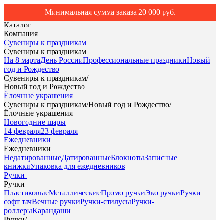
Минимальная сумма заказа 20 000 руб.
Каталог
Компания
Сувениры к праздникам
Сувениры к праздникам
На 8 марта
День России
Профессиональные праздники
Новый
год и Рождество
Сувениры к праздникам
/
Новый год и Рождество
Ёлочные украшения
Сувениры к праздникам
/
Новый год и Рождество
/
Ёлочные украшения
Новогодние шары
14 февраля
23 февраля
Ежедневники
Ежедневники
Недатированные
Датированные
Блокноты
Записные
книжки
Упаковка для ежедневников
Ручки
Ручки
Пластиковые
Металлические
Промо ручки
Эко ручки
Ручки
софт тач
Вечные ручки
Ручки-стилусы
Ручки-
роллеры
Карандаши
Ручки
/