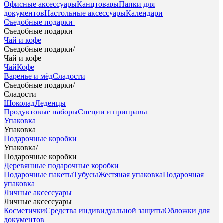
Офисные аксессуары
Канцтовары
Папки для
документов
Настольные аксессуары
Календари
Съедобные подарки
Съедобные подарки
Чай и кофе
Съедобные подарки
/
Чай и кофе
Чай
Кофе
Варенье и мёд
Сладости
Съедобные подарки
/
Сладости
Шоколад
Леденцы
Продуктовые наборы
Специи и приправы
Упаковка
Упаковка
Подарочные коробки
Упаковка
/
Подарочные коробки
Деревянные подарочные коробки
Подарочные пакеты
Тубусы
Жестяная упаковка
Подарочная
упаковка
Личные аксессуары
Личные аксессуары
Косметички
Средства индивидуальной защиты
Обложки для
документов