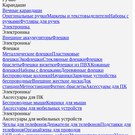
Карандаши
Вечные карандаши
Оригинальные ручки
Маркеры и текстовыделители
Наборы с
ручками
Футляры для ручек
Электроника
Электроника
Внешние аккумуляторы
Флешки
Электроника
/
Флешки
Металлические флешки
Пластиковые
флешки
Экофлешки
Стеклянные флешки
Флешки
браслеты
Флешки визитки
Флешки из ПВХ
Кожаные
флешки
Наборы с флешками
Деревянные флешки
Беспроводные колонки
Наушники
Зарядные устройства
беспроводные
Внешние жесткие диски
Док
станции
Метеостанции
Фитнес-браслеты
Аксессуары для ПК
Электроника
/
Аксессуары для ПК
Беспроводные мыши
Коврики для мыши
Аксессуары для мобильных устройств
Электроника
/
Аксессуары для мобильных устройств
Чехлы для телефонов
Держатели для телефонов
Подставки для
телефонов
Органайзеры для проводов