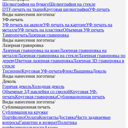
Шелкография на бумаге
Шелкография на стекле
DTF-печать на ткани
Круговая шелкография
УФ-печать
Виды нанесения логотипа
/
УФ-печать
УФ печать на акриле
УФ печать на картоне
УФ печать на
металле
УФ печать на пластике
Объемная УФ печать
Тампопечать
Лазерная гравировка
Виды нанесения логотипа
/
Лазерная гравировка
Лазерная гравировка на коже
Лазерная гравировка на
металле
Лазерная гравировка на стекле
Лазерная гравировка по
дереву
Цветная лазерная гравировка
Лазерная 3D гравировка в
стекле
Тиснение
Круговая УФ-печать
Флекс
Вышивка
Деколь
Виды нанесения логотипа
/
Деколь
Горячая деколь
Холодная деколь
Объемные 3Д наклейки со смолой
Круговая УФ-
печать
Круговая гравировка
Сублимационная печать
Виды нанесения логотипа
/
Сублимационная печать
Сублимация на кружке
Портфолио
Оплата
Контакты
Доставка
Часто задаваемые
вопросы
Гарантии и возврат
Политика
конфиденциальности
Акции