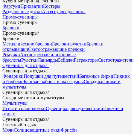
Кухонные принадлежности
Фартуки
Прихватки
Костеры
Разделочные доски
Аксессуары для вина
Промо-сувениры
Промо-сувениры
Брелоки
Промо-сувениры
/
Брелоки
Металлические брелоки
Брелоки рулетки
Брелоки
открывашки
Светоотражающие брелоки
Ремувки
Антистрессы
Силиконовые
браслеты
Рулетки
Ланьярды
Бейджи
Ретракторы
Светоотражатели
Сувениры для отдыха
Сувениры для отдыха
Фонарики
Подушки для путешествий
Багажные бирки
Пикник
и барбекю
Банные наборы и аксессуары
Складные ножи и
мультитулы
Сувениры для отдыха
/
Складные ножи и мультитулы
Мультитулы
Игры и головоломки
Сувениры для путешествий
Пляжный
отдых
Сувениры для отдыха
/
Пляжный отдых
Мячи
Солнцезащитные очки
Фрисби