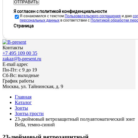
ОТПРАВИТЬ
Я согласен с политикой конфиденциальности
Я ознакомился с текстом
Пользовательского соглашения
и даю
cо
персональных данных
в соответствии с
Политикой обработки пер
Страница
Контакты
+7 495 109 00 35
zakaz@b-present.ru
E-mail адрес
Пн-Пт: с 9 до 19
Сб-Вс: выходные
График работы
Москва, ул. Тайнинская, д. 9
Главная
Каталог
Зонты
Зонты-трости
23-дюймовый ветрозащитный полуавтоматический зонт
Bella, темно-синий
23-дюймовый ветрозащитный