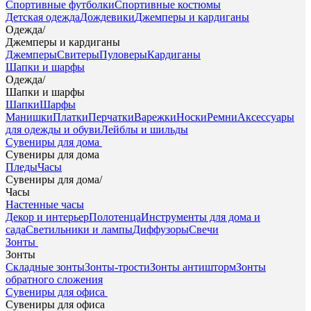
Спортивные футболки
Спортивные костюмы
Детская одежда
Дождевики
Джемперы и кардиганы
Одежда
/
Джемперы и кардиганы
Джемперы
Свитеры
Пуловеры
Кардиганы
Шапки и шарфы
Одежда
/
Шапки и шарфы
Шапки
Шарфы
Манишки
Платки
Перчатки
Варежки
Носки
Ремни
Аксессуары
для одежды и обуви
Лейблы и шильды
Сувениры для дома
Сувениры для дома
Пледы
Часы
Сувениры для дома
/
Часы
Настенные часы
Декор и интерьер
Полотенца
Инструменты для дома и
сада
Светильники и лампы
Диффузоры
Свечи
Зонты
Зонты
Складные зонты
Зонты-трости
Зонты антишторм
Зонты
обратного сложения
Сувениры для офиса
Сувениры для офиса