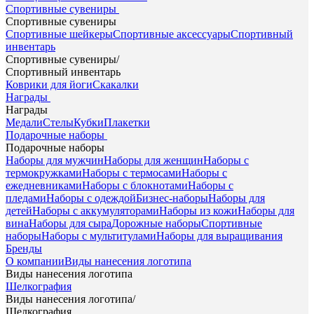
Спортивные сувениры
Спортивные сувениры
Спортивные шейкеры
Спортивные аксессуары
Спортивный
инвентарь
Спортивные сувениры
/
Спортивный инвентарь
Коврики для йоги
Скакалки
Награды
Награды
Медали
Стелы
Кубки
Плакетки
Подарочные наборы
Подарочные наборы
Наборы для мужчин
Наборы для женщин
Наборы с
термокружками
Наборы с термосами
Наборы с
ежедневниками
Наборы с блокнотами
Наборы с
пледами
Наборы с одеждой
Бизнес-наборы
Наборы для
детей
Наборы с аккумуляторами
Наборы из кожи
Наборы для
вина
Наборы для сыра
Дорожные наборы
Спортивные
наборы
Наборы с мультитулами
Наборы для выращивания
Бренды
О компании
Виды нанесения логотипа
Виды нанесения логотипа
Шелкография
Виды нанесения логотипа
/
Шелкография