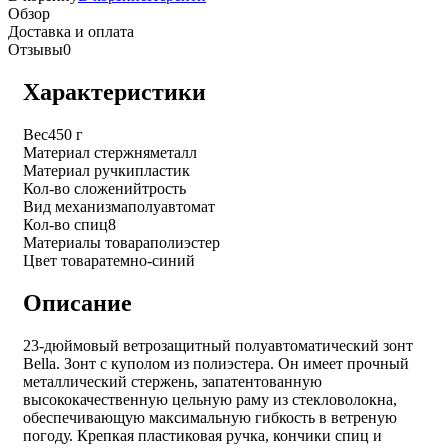
Обзор
Доставка и оплата
Отзывы
0
Характеристики
Вес
450 г
Материал стержня
металл
Материал ручки
пластик
Кол-во сложений
трость
Вид механизма
полуавтомат
Кол-во спиц
8
Материалы товара
полиэстер
Цвет товара
темно-синий
Описание
23-дюймовый ветрозащитный полуавтоматический зонт
Bella. Зонт с куполом из полиэстера. Он имеет прочный
металлический стержень, запатентованную
высококачественную цельную раму из стекловолокна,
обеспечивающую максимальную гибкость в ветреную
погоду. Крепкая пластиковая ручка, кончики спиц и