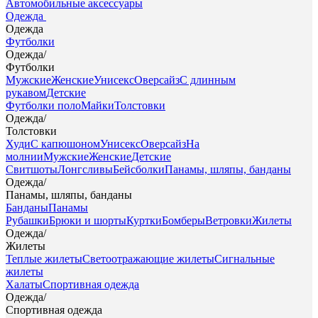
Автомобильные аксессуары
Одежда
Одежда
Футболки
Одежда
/
Футболки
Мужские
Женские
Унисекс
Оверсайз
С длинным
рукавом
Детские
Футболки поло
Майки
Толстовки
Одежда
/
Толстовки
Худи
С капюшоном
Унисекс
Оверсайз
На
молнии
Мужские
Женские
Детские
Свитшоты
Лонгсливы
Бейсболки
Панамы, шляпы, банданы
Одежда
/
Панамы, шляпы, банданы
Банданы
Панамы
Рубашки
Брюки и шорты
Куртки
Бомберы
Ветровки
Жилеты
Одежда
/
Жилеты
Теплые жилеты
Светоотражающие жилеты
Сигнальные
жилеты
Халаты
Спортивная одежда
Одежда
/
Спортивная одежда