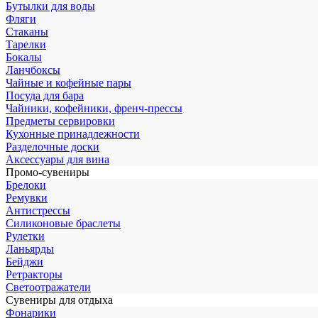
Бутылки для воды
Фляги
Стаканы
Тарелки
Бокалы
Ланчбоксы
Чайные и кофейные пары
Посуда для бара
Чайники, кофейники, френч-прессы
Предметы сервировки
Кухонные принадлежности
Разделочные доски
Аксессуары для вина
Промо-сувениры
Брелоки
Ремувки
Антистрессы
Силиконовые браслеты
Рулетки
Ланьярды
Бейджи
Ретракторы
Светоотражатели
Сувениры для отдыха
Фонарики