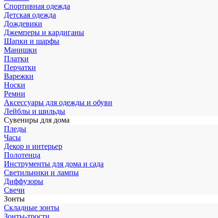
Спортивная одежда
Детская одежда
Дождевики
Джемперы и кардиганы
Шапки и шарфы
Манишки
Платки
Перчатки
Варежки
Носки
Ремни
Аксессуары для одежды и обуви
Лейблы и шильды
Сувениры для дома
Пледы
Часы
Декор и интерьер
Полотенца
Инструменты для дома и сада
Светильники и лампы
Диффузоры
Свечи
Зонты
Складные зонты
Зонты-трости