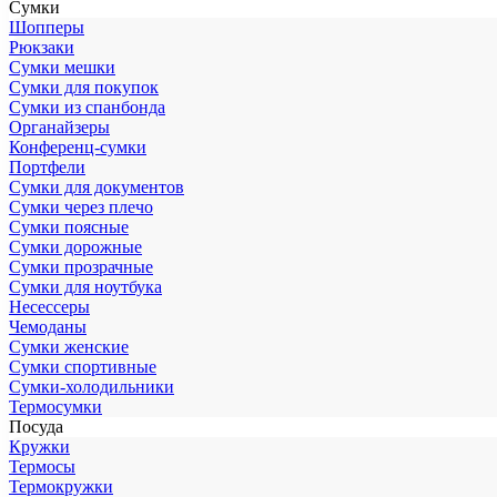
Сумки
Шопперы
Рюкзаки
Сумки мешки
Сумки для покупок
Сумки из спанбонда
Органайзеры
Конференц-сумки
Портфели
Сумки для документов
Сумки через плечо
Сумки поясные
Сумки дорожные
Сумки прозрачные
Сумки для ноутбука
Несессеры
Чемоданы
Сумки женские
Сумки спортивные
Сумки-холодильники
Термосумки
Посуда
Кружки
Термосы
Термокружки