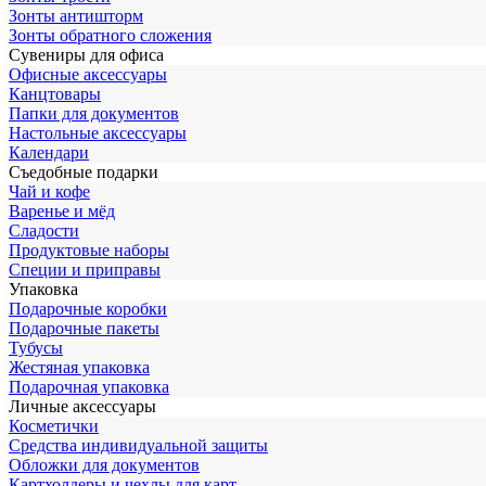
Зонты антишторм
Зонты обратного сложения
Сувениры для офиса
Офисные аксессуары
Канцтовары
Папки для документов
Настольные аксессуары
Календари
Съедобные подарки
Чай и кофе
Варенье и мёд
Сладости
Продуктовые наборы
Специи и приправы
Упаковка
Подарочные коробки
Подарочные пакеты
Тубусы
Жестяная упаковка
Подарочная упаковка
Личные аксессуары
Косметички
Средства индивидуальной защиты
Обложки для документов
Картхолдеры и чехлы для карт