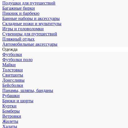
Подушки для путешествий
Багажные бирки
Пикник и барбекю
Банные наборы и аксессуары
Складные ножи и мультитулы
Игры и головоломки
Сувениры для путешествий
Пляжный отдых
Автомобильные аксессуары
Одежда
Футболки
Футболки поло
Майки
Толстовки
Свитшоты
Лонгсливы
Бейсболки
Панамы, шляпы, банданы
Рубашки
Брюки и шорты
Куртки
Бомберы
Ветровки
Жилеты
Халаты