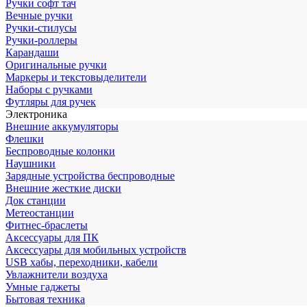
Ручки софт тач
Вечные ручки
Ручки-стилусы
Ручки-роллеры
Карандаши
Оригинальные ручки
Маркеры и текстовыделители
Наборы с ручками
Футляры для ручек
Электроника
Внешние аккумуляторы
Флешки
Беспроводные колонки
Наушники
Зарядные устройства беспроводные
Внешние жесткие диски
Док станции
Метеостанции
Фитнес-браслеты
Аксессуары для ПК
Аксессуары для мобильных устройств
USB хабы, переходники, кабели
Увлажнители воздуха
Умные гаджеты
Бытовая техника