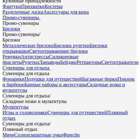
Кухонные принадлежности
Фартуки
Прихватки
Костеры
Разделочные доски
Аксессуары для вина
Промо-сувениры
Промо-сувениры
Брелоки
Промо-сувениры
/
Брелоки
Металлические брелоки
Брелоки рулетки
Брелоки
открывашки
Светоотражающие брелоки
Ремувки
Антистрессы
Силиконовые
браслеты
Рулетки
Ланьярды
Бейджи
Ретракторы
Светоотражатели
Сувениры для отдыха
Сувениры для отдыха
Фонарики
Подушки для путешествий
Багажные бирки
Пикник
и барбекю
Банные наборы и аксессуары
Складные ножи и
мультитулы
Сувениры для отдыха
/
Складные ножи и мультитулы
Мультитулы
Игры и головоломки
Сувениры для путешествий
Пляжный
отдых
Сувениры для отдыха
/
Пляжный отдых
Мячи
Солнцезащитные очки
Фрисби