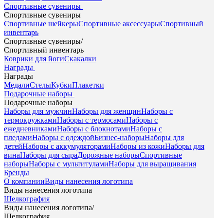
Спортивные сувениры
Спортивные сувениры
Спортивные шейкеры
Спортивные аксессуары
Спортивный
инвентарь
Спортивные сувениры
/
Спортивный инвентарь
Коврики для йоги
Скакалки
Награды
Награды
Медали
Стелы
Кубки
Плакетки
Подарочные наборы
Подарочные наборы
Наборы для мужчин
Наборы для женщин
Наборы с
термокружками
Наборы с термосами
Наборы с
ежедневниками
Наборы с блокнотами
Наборы с
пледами
Наборы с одеждой
Бизнес-наборы
Наборы для
детей
Наборы с аккумуляторами
Наборы из кожи
Наборы для
вина
Наборы для сыра
Дорожные наборы
Спортивные
наборы
Наборы с мультитулами
Наборы для выращивания
Бренды
О компании
Виды нанесения логотипа
Виды нанесения логотипа
Шелкография
Виды нанесения логотипа
/
Шелкография