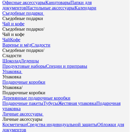
Офисные аксессуары
Канцтовары
Папки для
документов
Настольные аксессуары
Календари
Съедобные подарки
Съедобные подарки
Чай и кофе
Съедобные подарки
/
Чай и кофе
Чай
Кофе
Варенье и мёд
Сладости
Съедобные подарки
/
Сладости
Шоколад
Леденцы
Продуктовые наборы
Специи и приправы
Упаковка
Упаковка
Подарочные коробки
Упаковка
/
Подарочные коробки
Деревянные подарочные коробки
Подарочные пакеты
Тубусы
Жестяная упаковка
Подарочная
упаковка
Личные аксессуары
Личные аксессуары
Косметички
Средства индивидуальной защиты
Обложки для
документов