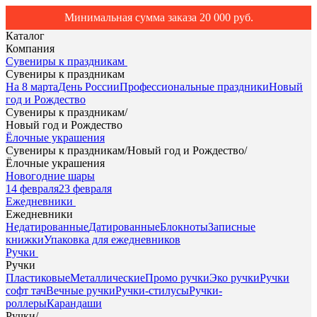
Минимальная сумма заказа 20 000 руб.
Каталог
Компания
Сувениры к праздникам
Сувениры к праздникам
На 8 марта
День России
Профессиональные праздники
Новый
год и Рождество
Сувениры к праздникам
/
Новый год и Рождество
Ёлочные украшения
Сувениры к праздникам
/
Новый год и Рождество
/
Ёлочные украшения
Новогодние шары
14 февраля
23 февраля
Ежедневники
Ежедневники
Недатированные
Датированные
Блокноты
Записные
книжки
Упаковка для ежедневников
Ручки
Ручки
Пластиковые
Металлические
Промо ручки
Эко ручки
Ручки
софт тач
Вечные ручки
Ручки-стилусы
Ручки-
роллеры
Карандаши
Ручки
/