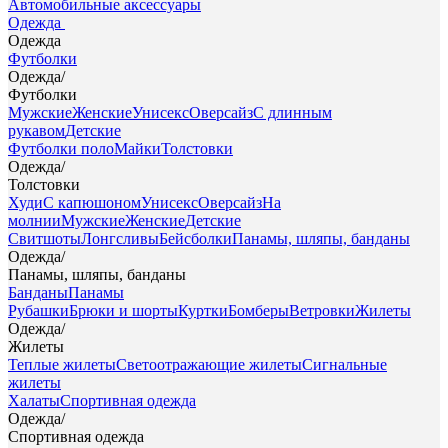
Автомобильные аксессуары
Одежда
Одежда
Футболки
Одежда
/
Футболки
Мужские
Женские
Унисекс
Оверсайз
С длинным
рукавом
Детские
Футболки поло
Майки
Толстовки
Одежда
/
Толстовки
Худи
С капюшоном
Унисекс
Оверсайз
На
молнии
Мужские
Женские
Детские
Свитшоты
Лонгсливы
Бейсболки
Панамы, шляпы, банданы
Одежда
/
Панамы, шляпы, банданы
Банданы
Панамы
Рубашки
Брюки и шорты
Куртки
Бомберы
Ветровки
Жилеты
Одежда
/
Жилеты
Теплые жилеты
Светоотражающие жилеты
Сигнальные
жилеты
Халаты
Спортивная одежда
Одежда
/
Спортивная одежда