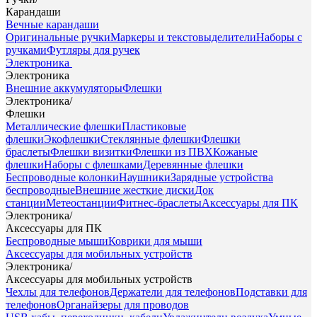
Карандаши
Вечные карандаши
Оригинальные ручки
Маркеры и текстовыделители
Наборы с
ручками
Футляры для ручек
Электроника
Электроника
Внешние аккумуляторы
Флешки
Электроника
/
Флешки
Металлические флешки
Пластиковые
флешки
Экофлешки
Стеклянные флешки
Флешки
браслеты
Флешки визитки
Флешки из ПВХ
Кожаные
флешки
Наборы с флешками
Деревянные флешки
Беспроводные колонки
Наушники
Зарядные устройства
беспроводные
Внешние жесткие диски
Док
станции
Метеостанции
Фитнес-браслеты
Аксессуары для ПК
Электроника
/
Аксессуары для ПК
Беспроводные мыши
Коврики для мыши
Аксессуары для мобильных устройств
Электроника
/
Аксессуары для мобильных устройств
Чехлы для телефонов
Держатели для телефонов
Подставки для
телефонов
Органайзеры для проводов