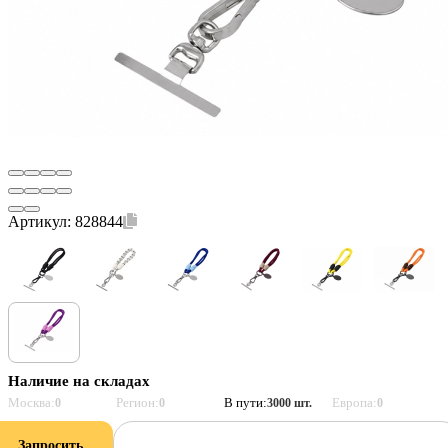
Артикул:
828844
Наличие на складах
Москва:
Регион:
В пути:
Европа:
0
0
3000 шт.
0
Запросить