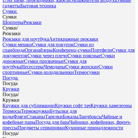
USB хабы, переходники, кабели
Увлажнители воздуха
Умные
гаджеты
Бытовая техника
Сумки
Сумки
Шопперы
Рюкзаки
Сумки
/
Рюкзаки
Рюкзаки для ноутбука
Антикражные рюкзаки
Сумки мешки
Сумки для покупок
Сумки из
спанбонда
Органайзеры
Конференц-сумки
Портфели
Сумки для
документов
Сумки через плечо
Сумки поясные
Сумки
дорожные
Сумки прозрачные
Сумки для
ноутбука
Несессеры
Чемоданы
Сумки женские
Сумки
спортивные
Сумки-холодильники
Термосумки
Посуда
Посуда
Кружки
Посуда
/
Кружки
Кружки для сублимации
Кружки софт тач
Кружки хамелеоны
Термосы
Термокружки
Бутылки для
воды
Фляги
Стаканы
Тарелки
Бокалы
Ланчбоксы
Чайные и
кофейные пары
Посуда для бара
Чайники, кофейники, френч-
прессы
Предметы сервировки
Кухонные принадлежности
Посуда
/