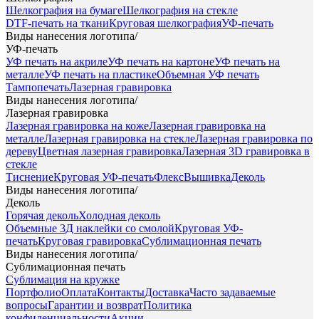
Шелкография на бумаге
Шелкография на стекле
DTF-печать на ткани
Круговая шелкография
УФ-печать
Виды нанесения логотипа
/
УФ-печать
УФ печать на акриле
УФ печать на картоне
УФ печать на
металле
УФ печать на пластике
Объемная УФ печать
Тампопечать
Лазерная гравировка
Виды нанесения логотипа
/
Лазерная гравировка
Лазерная гравировка на коже
Лазерная гравировка на
металле
Лазерная гравировка на стекле
Лазерная гравировка по
дереву
Цветная лазерная гравировка
Лазерная 3D гравировка в
стекле
Тиснение
Круговая УФ-печать
Флекс
Вышивка
Деколь
Виды нанесения логотипа
/
Деколь
Горячая деколь
Холодная деколь
Объемные 3Д наклейки со смолой
Круговая УФ-
печать
Круговая гравировка
Сублимационная печать
Виды нанесения логотипа
/
Сублимационная печать
Сублимация на кружке
Портфолио
Оплата
Контакты
Доставка
Часто задаваемые
вопросы
Гарантии и возврат
Политика
конфиденциальности
Акции