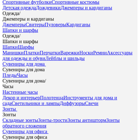
Спортивные футболки
Спортивные костюмы
Детская одежда
Дождевики
Джемперы и кардиганы
Одежда
/
Джемперы и кардиганы
Джемперы
Свитеры
Пуловеры
Кардиганы
Шапки и шарфы
Одежда
/
Шапки и шарфы
Шапки
Шарфы
Манишки
Платки
Перчатки
Варежки
Носки
Ремни
Аксессуары
для одежды и обуви
Лейблы и шильды
Сувениры для дома
Сувениры для дома
Пледы
Часы
Сувениры для дома
/
Часы
Настенные часы
Декор и интерьер
Полотенца
Инструменты для дома и
сада
Светильники и лампы
Диффузоры
Свечи
Зонты
Зонты
Складные зонты
Зонты-трости
Зонты антишторм
Зонты
обратного сложения
Сувениры для офиса
Сувениры для офиса