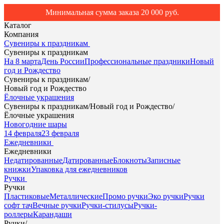
Минимальная сумма заказа 20 000 руб.
Каталог
Компания
Сувениры к праздникам
Сувениры к праздникам
На 8 марта
День России
Профессиональные праздники
Новый
год и Рождество
Сувениры к праздникам
/
Новый год и Рождество
Ёлочные украшения
Сувениры к праздникам
/
Новый год и Рождество
/
Ёлочные украшения
Новогодние шары
14 февраля
23 февраля
Ежедневники
Ежедневники
Недатированные
Датированные
Блокноты
Записные
книжки
Упаковка для ежедневников
Ручки
Ручки
Пластиковые
Металлические
Промо ручки
Эко ручки
Ручки
софт тач
Вечные ручки
Ручки-стилусы
Ручки-
роллеры
Карандаши
Ручки
/