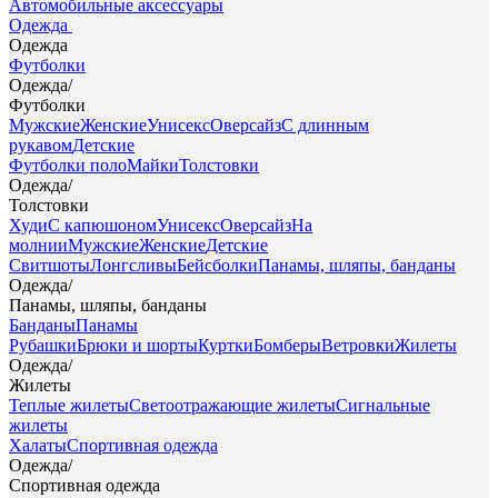
Автомобильные аксессуары
Одежда
Одежда
Футболки
Одежда
/
Футболки
Мужские
Женские
Унисекс
Оверсайз
С длинным
рукавом
Детские
Футболки поло
Майки
Толстовки
Одежда
/
Толстовки
Худи
С капюшоном
Унисекс
Оверсайз
На
молнии
Мужские
Женские
Детские
Свитшоты
Лонгсливы
Бейсболки
Панамы, шляпы, банданы
Одежда
/
Панамы, шляпы, банданы
Банданы
Панамы
Рубашки
Брюки и шорты
Куртки
Бомберы
Ветровки
Жилеты
Одежда
/
Жилеты
Теплые жилеты
Светоотражающие жилеты
Сигнальные
жилеты
Халаты
Спортивная одежда
Одежда
/
Спортивная одежда