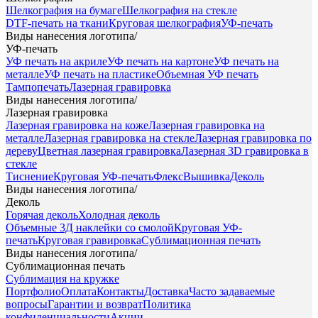
Шелкография на бумаге
Шелкография на стекле
DTF-печать на ткани
Круговая шелкография
УФ-печать
Виды нанесения логотипа
/
УФ-печать
УФ печать на акриле
УФ печать на картоне
УФ печать на
металле
УФ печать на пластике
Объемная УФ печать
Тампопечать
Лазерная гравировка
Виды нанесения логотипа
/
Лазерная гравировка
Лазерная гравировка на коже
Лазерная гравировка на
металле
Лазерная гравировка на стекле
Лазерная гравировка по
дереву
Цветная лазерная гравировка
Лазерная 3D гравировка в
стекле
Тиснение
Круговая УФ-печать
Флекс
Вышивка
Деколь
Виды нанесения логотипа
/
Деколь
Горячая деколь
Холодная деколь
Объемные 3Д наклейки со смолой
Круговая УФ-
печать
Круговая гравировка
Сублимационная печать
Виды нанесения логотипа
/
Сублимационная печать
Сублимация на кружке
Портфолио
Оплата
Контакты
Доставка
Часто задаваемые
вопросы
Гарантии и возврат
Политика
конфиденциальности
Акции