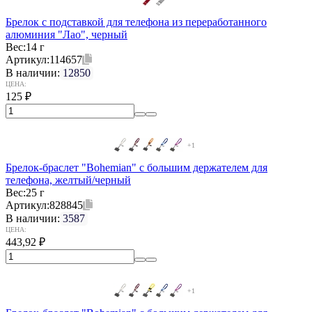
Брелок с подставкой для телефона из переработанного
алюминия "Лао", черный
Вес:
14 г
Артикул:
114657
В наличии:
12850
ЦЕНА:
125
₽
+1
Брелок-браслет "Bohemian" c большим держателем для
телефона, желтый/черный
Вес:
25 г
Артикул:
828845
В наличии:
3587
ЦЕНА:
443,92
₽
+1