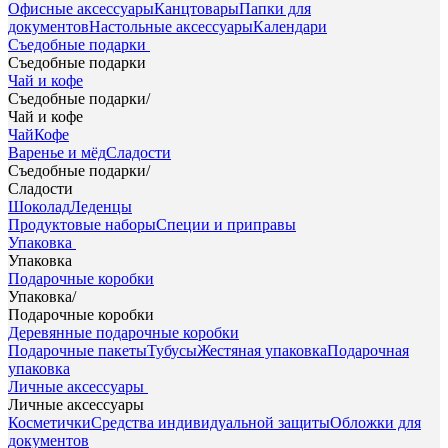
Офисные аксессуары
Канцтовары
Папки для
документов
Настольные аксессуары
Календари
Съедобные подарки
Съедобные подарки
Чай и кофе
Съедобные подарки
/
Чай и кофе
Чай
Кофе
Варенье и мёд
Сладости
Съедобные подарки
/
Сладости
Шоколад
Леденцы
Продуктовые наборы
Специи и приправы
Упаковка
Упаковка
Подарочные коробки
Упаковка
/
Подарочные коробки
Деревянные подарочные коробки
Подарочные пакеты
Тубусы
Жестяная упаковка
Подарочная
упаковка
Личные аксессуары
Личные аксессуары
Косметички
Средства индивидуальной защиты
Обложки для
документов