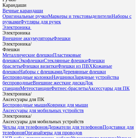
Карандаши
Вечные карандаши
Оригинальные ручки
Маркеры и текстовыделители
Наборы с
ручками
Футляры для ручек
Электроника
Электроника
Внешние аккумуляторы
Флешки
Электроника
/
Флешки
Металлические флешки
Пластиковые
флешки
Экофлешки
Стеклянные флешки
Флешки
браслеты
Флешки визитки
Флешки из ПВХ
Кожаные
флешки
Наборы с флешками
Деревянные флешки
Беспроводные колонки
Наушники
Зарядные устройства
беспроводные
Внешние жесткие диски
Док
станции
Метеостанции
Фитнес-браслеты
Аксессуары для ПК
Электроника
/
Аксессуары для ПК
Беспроводные мыши
Коврики для мыши
Аксессуары для мобильных устройств
Электроника
/
Аксессуары для мобильных устройств
Чехлы для телефонов
Держатели для телефонов
Подставки для
телефонов
Органайзеры для проводов