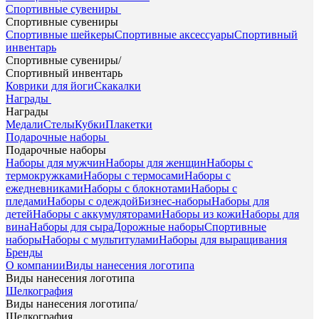
Спортивные сувениры
Спортивные сувениры
Спортивные шейкеры
Спортивные аксессуары
Спортивный
инвентарь
Спортивные сувениры
/
Спортивный инвентарь
Коврики для йоги
Скакалки
Награды
Награды
Медали
Стелы
Кубки
Плакетки
Подарочные наборы
Подарочные наборы
Наборы для мужчин
Наборы для женщин
Наборы с
термокружками
Наборы с термосами
Наборы с
ежедневниками
Наборы с блокнотами
Наборы с
пледами
Наборы с одеждой
Бизнес-наборы
Наборы для
детей
Наборы с аккумуляторами
Наборы из кожи
Наборы для
вина
Наборы для сыра
Дорожные наборы
Спортивные
наборы
Наборы с мультитулами
Наборы для выращивания
Бренды
О компании
Виды нанесения логотипа
Виды нанесения логотипа
Шелкография
Виды нанесения логотипа
/
Шелкография