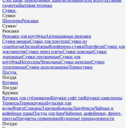
USB хабы, переходники, кабели
Увлажнители воздуха
Умные
гаджеты
Бытовая техника
Сумки
Сумки
Шопперы
Рюкзаки
Сумки
/
Рюкзаки
Рюкзаки для ноутбука
Антикражные рюкзаки
Сумки мешки
Сумки для покупок
Сумки из
спанбонда
Органайзеры
Конференц-сумки
Портфели
Сумки для
документов
Сумки через плечо
Сумки поясные
Сумки
дорожные
Сумки прозрачные
Сумки для
ноутбука
Несессеры
Чемоданы
Сумки женские
Сумки
спортивные
Сумки-холодильники
Термосумки
Посуда
Посуда
Кружки
Посуда
/
Кружки
Кружки для сублимации
Кружки софт тач
Кружки хамелеоны
Термосы
Термокружки
Бутылки для
воды
Фляги
Стаканы
Тарелки
Бокалы
Ланчбоксы
Чайные и
кофейные пары
Посуда для бара
Чайники, кофейники, френч-
прессы
Предметы сервировки
Кухонные принадлежности
Посуда
/