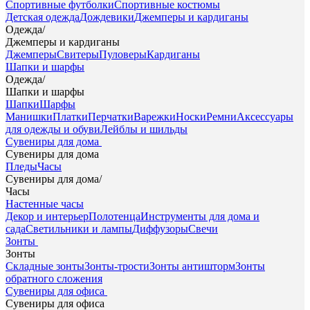
Спортивные футболки
Спортивные костюмы
Детская одежда
Дождевики
Джемперы и кардиганы
Одежда
/
Джемперы и кардиганы
Джемперы
Свитеры
Пуловеры
Кардиганы
Шапки и шарфы
Одежда
/
Шапки и шарфы
Шапки
Шарфы
Манишки
Платки
Перчатки
Варежки
Носки
Ремни
Аксессуары
для одежды и обуви
Лейблы и шильды
Сувениры для дома
Сувениры для дома
Пледы
Часы
Сувениры для дома
/
Часы
Настенные часы
Декор и интерьер
Полотенца
Инструменты для дома и
сада
Светильники и лампы
Диффузоры
Свечи
Зонты
Зонты
Складные зонты
Зонты-трости
Зонты антишторм
Зонты
обратного сложения
Сувениры для офиса
Сувениры для офиса