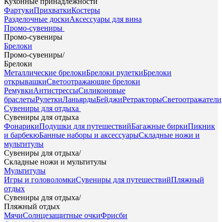
Кухонные принадлежности
Фартуки
Прихватки
Костеры
Разделочные доски
Аксессуары для вина
Промо-сувениры
Промо-сувениры
Брелоки
Промо-сувениры
/
Брелоки
Металлические брелоки
Брелоки рулетки
Брелоки
открывашки
Светоотражающие брелоки
Ремувки
Антистрессы
Силиконовые
браслеты
Рулетки
Ланьярды
Бейджи
Ретракторы
Светоотражатели
Сувениры для отдыха
Сувениры для отдыха
Фонарики
Подушки для путешествий
Багажные бирки
Пикник
и барбекю
Банные наборы и аксессуары
Складные ножи и
мультитулы
Сувениры для отдыха
/
Складные ножи и мультитулы
Мультитулы
Игры и головоломки
Сувениры для путешествий
Пляжный
отдых
Сувениры для отдыха
/
Пляжный отдых
Мячи
Солнцезащитные очки
Фрисби