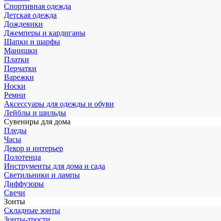
Спортивная одежда
Детская одежда
Дождевики
Джемперы и кардиганы
Шапки и шарфы
Манишки
Платки
Перчатки
Варежки
Носки
Ремни
Аксессуары для одежды и обуви
Лейблы и шильды
Сувениры для дома
Пледы
Часы
Декор и интерьер
Полотенца
Инструменты для дома и сада
Светильники и лампы
Диффузоры
Свечи
Зонты
Складные зонты
Зонты-трости