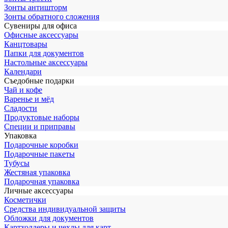
Зонты антишторм
Зонты обратного сложения
Сувениры для офиса
Офисные аксессуары
Канцтовары
Папки для документов
Настольные аксессуары
Календари
Съедобные подарки
Чай и кофе
Варенье и мёд
Сладости
Продуктовые наборы
Специи и приправы
Упаковка
Подарочные коробки
Подарочные пакеты
Тубусы
Жестяная упаковка
Подарочная упаковка
Личные аксессуары
Косметички
Средства индивидуальной защиты
Обложки для документов
Картхолдеры и чехлы для карт