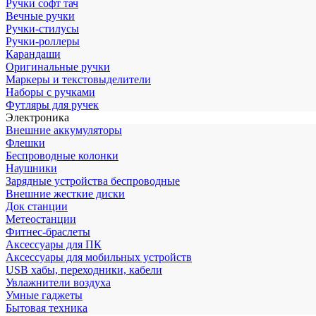
Ручки софт тач
Вечные ручки
Ручки-стилусы
Ручки-роллеры
Карандаши
Оригинальные ручки
Маркеры и текстовыделители
Наборы с ручками
Футляры для ручек
Электроника
Внешние аккумуляторы
Флешки
Беспроводные колонки
Наушники
Зарядные устройства беспроводные
Внешние жесткие диски
Док станции
Метеостанции
Фитнес-браслеты
Аксессуары для ПК
Аксессуары для мобильных устройств
USB хабы, переходники, кабели
Увлажнители воздуха
Умные гаджеты
Бытовая техника