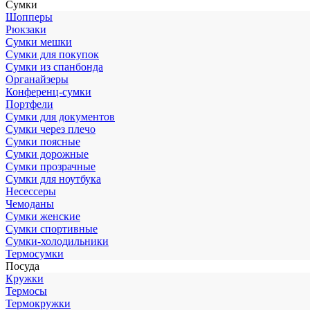
Сумки
Шопперы
Рюкзаки
Сумки мешки
Сумки для покупок
Сумки из спанбонда
Органайзеры
Конференц-сумки
Портфели
Сумки для документов
Сумки через плечо
Сумки поясные
Сумки дорожные
Сумки прозрачные
Сумки для ноутбука
Несессеры
Чемоданы
Сумки женские
Сумки спортивные
Сумки-холодильники
Термосумки
Посуда
Кружки
Термосы
Термокружки