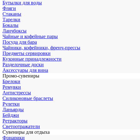
Бутылки для воды
Фляги
Стаканы
Тарелки
Бокалы
Ланчбоксы
Чайные и кофейные пары
Посуда для бара
Чайники, кофейники, френч-прессы
Предметы сервировки
Кухонные принадлежности
Разделочные доски
Аксессуары для вина
Промо-сувениры
Брелоки
Ремувки
Антистрессы
Силиконовые браслеты
Рулетки
Ланьярды
Бейджи
Ретракторы
Светоотражатели
Сувениры для отдыха
Фонарики