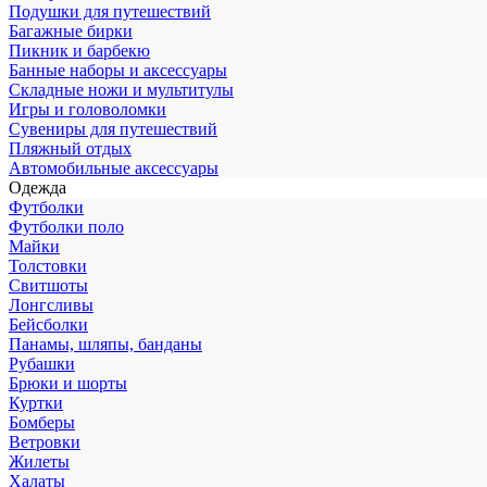
Подушки для путешествий
Багажные бирки
Пикник и барбекю
Банные наборы и аксессуары
Складные ножи и мультитулы
Игры и головоломки
Сувениры для путешествий
Пляжный отдых
Автомобильные аксессуары
Одежда
Футболки
Футболки поло
Майки
Толстовки
Свитшоты
Лонгсливы
Бейсболки
Панамы, шляпы, банданы
Рубашки
Брюки и шорты
Куртки
Бомберы
Ветровки
Жилеты
Халаты