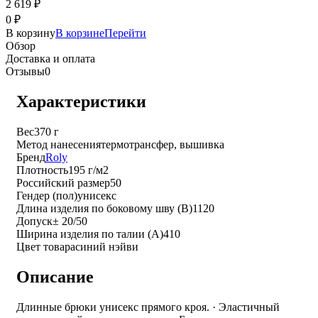
2 619
₽
0
₽
В корзину
В корзине
Перейти
Обзор
Доставка и оплата
Отзывы
0
Характеристики
Вес
370 г
Метод нанесения
термотрансфер, вышивка
Бренд
Roly
Плотность
195 г/м2
Российский размер
50
Гендер (пол)
унисекс
Длина изделия по боковому шву (B)
1120
Допуск
± 20/50
Ширина изделия по талии (A)
410
Цвет товара
синий нэйви
Описание
Длинные брюки унисекс прямого кроя. · Эластичный