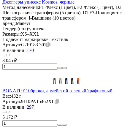
Джоггеры унисекс Kosmos, черные
Метод нанесения:
F1-Флекс (1 цвет), F2-Флекс (1 цвет), D3-
Шелкография с трансфером (5 цветов), DTF3-Полноцвет с
трансфером, I-Вышивка (10 цветов)
Бренд:
Manevr
Гендер (пол):
унисекс
Размеры:
XS–XXL
Подлежит маркировке:
Текстиль
Артикул:
G-19183.301
В наличии:
170
ЦЕНА:
3 045
₽
BONATI 9110брюки, армейский зеленый/графитовый
Вес:
432 г
Артикул:
9110PA15462XL
В наличии:
297
ЦЕНА:
5 172
₽