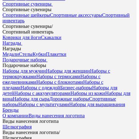
Спортивные сувениры
Спортивные сувениры
Спортивные шейкеры
Спортивные аксессуары
Спортивный
инвентарь
Спортивные сувениры
/
Спортивный инвентарь
Коврики для йоги
Скакалки
Награды
Награды
Медали
Стелы
Кубки
Плакетки
Подарочные наборы
Подарочные наборы
Наборы для мужчин
Наборы для женщин
Наборы с
термокружками
Наборы с термосами
Наборы с
ежедневниками
Наборы с блокнотами
Наборы с
пледами
Наборы с одеждой
Бизнес-наборы
Наборы для
детей
Наборы с аккумуляторами
Наборы из кожи
Наборы для
вина
Наборы для сыра
Дорожные наборы
Спортивные
наборы
Наборы с мультитулами
Наборы для выращивания
Бренды
О компании
Виды нанесения логотипа
Виды нанесения логотипа
Шелкография
Виды нанесения логотипа
/
Шелкография