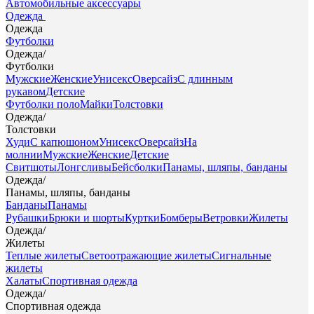
Автомобильные аксессуары
Одежда
Одежда
Футболки
Одежда
/
Футболки
Мужские
Женские
Унисекс
Оверсайз
С длинным
рукавом
Детские
Футболки поло
Майки
Толстовки
Одежда
/
Толстовки
Худи
С капюшоном
Унисекс
Оверсайз
На
молнии
Мужские
Женские
Детские
Свитшоты
Лонгсливы
Бейсболки
Панамы, шляпы, банданы
Одежда
/
Панамы, шляпы, банданы
Банданы
Панамы
Рубашки
Брюки и шорты
Куртки
Бомберы
Ветровки
Жилеты
Одежда
/
Жилеты
Теплые жилеты
Светоотражающие жилеты
Сигнальные
жилеты
Халаты
Спортивная одежда
Одежда
/
Спортивная одежда