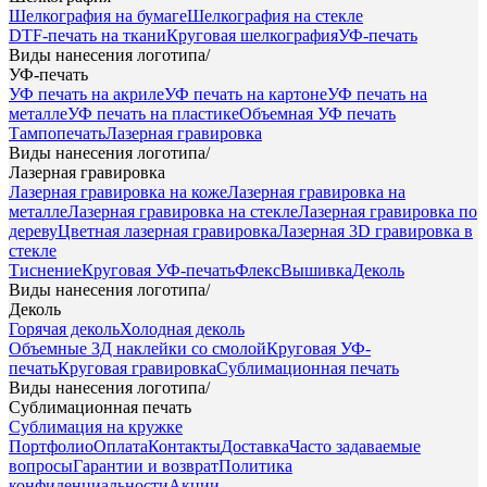
Шелкография на бумаге
Шелкография на стекле
DTF-печать на ткани
Круговая шелкография
УФ-печать
Виды нанесения логотипа
/
УФ-печать
УФ печать на акриле
УФ печать на картоне
УФ печать на
металле
УФ печать на пластике
Объемная УФ печать
Тампопечать
Лазерная гравировка
Виды нанесения логотипа
/
Лазерная гравировка
Лазерная гравировка на коже
Лазерная гравировка на
металле
Лазерная гравировка на стекле
Лазерная гравировка по
дереву
Цветная лазерная гравировка
Лазерная 3D гравировка в
стекле
Тиснение
Круговая УФ-печать
Флекс
Вышивка
Деколь
Виды нанесения логотипа
/
Деколь
Горячая деколь
Холодная деколь
Объемные 3Д наклейки со смолой
Круговая УФ-
печать
Круговая гравировка
Сублимационная печать
Виды нанесения логотипа
/
Сублимационная печать
Сублимация на кружке
Портфолио
Оплата
Контакты
Доставка
Часто задаваемые
вопросы
Гарантии и возврат
Политика
конфиденциальности
Акции