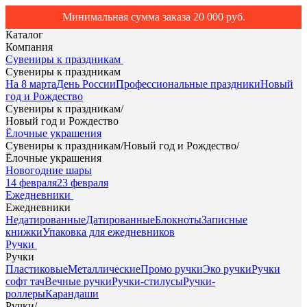
Минимальная сумма заказа 20 000 руб.
Каталог
Компания
Сувениры к праздникам
Сувениры к праздникам
На 8 марта
День России
Профессиональные праздники
Новый
год и Рождество
Сувениры к праздникам
/
Новый год и Рождество
Ёлочные украшения
Сувениры к праздникам
/
Новый год и Рождество
/
Ёлочные украшения
Новогодние шары
14 февраля
23 февраля
Ежедневники
Ежедневники
Недатированные
Датированные
Блокноты
Записные
книжки
Упаковка для ежедневников
Ручки
Ручки
Пластиковые
Металлические
Промо ручки
Эко ручки
Ручки
софт тач
Вечные ручки
Ручки-стилусы
Ручки-
роллеры
Карандаши
Ручки
/