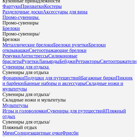
Кухонные принадлежности
Фартуки
Прихватки
Костеры
Разделочные доски
Аксессуары для вина
Промо-сувениры
Промо-сувениры
Брелоки
Промо-сувениры
/
Брелоки
Металлические брелоки
Брелоки рулетки
Брелоки
открывашки
Светоотражающие брелоки
Ремувки
Антистрессы
Силиконовые
браслеты
Рулетки
Ланьярды
Бейджи
Ретракторы
Светоотражатели
Сувениры для отдыха
Сувениры для отдыха
Фонарики
Подушки для путешествий
Багажные бирки
Пикник
и барбекю
Банные наборы и аксессуары
Складные ножи и
мультитулы
Сувениры для отдыха
/
Складные ножи и мультитулы
Мультитулы
Игры и головоломки
Сувениры для путешествий
Пляжный
отдых
Сувениры для отдыха
/
Пляжный отдых
Мячи
Солнцезащитные очки
Фрисби