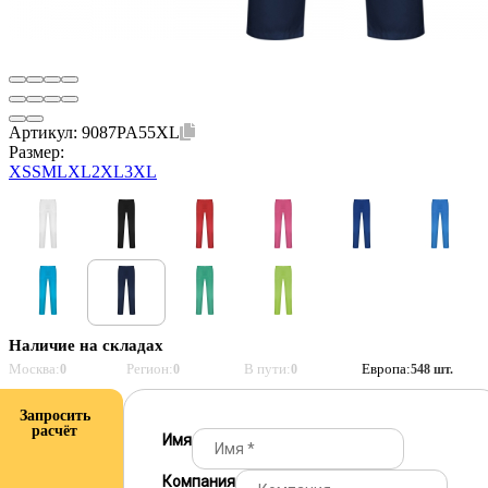
Артикул:
9087PA55XL
Размер:
XS
S
M
L
XL
2XL
3XL
Наличие на складах
Москва:
Регион:
В пути:
Европа:
0
0
0
548 шт.
Запросить
расчёт
Имя
Компания