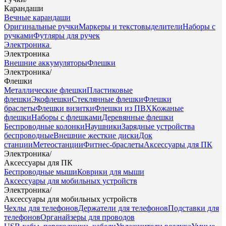
Карандаши
Вечные карандаши
Оригинальные ручки
Маркеры и текстовыделители
Наборы с
ручками
Футляры для ручек
Электроника
Электроника
Внешние аккумуляторы
Флешки
Электроника
/
Флешки
Металлические флешки
Пластиковые
флешки
Экофлешки
Стеклянные флешки
Флешки
браслеты
Флешки визитки
Флешки из ПВХ
Кожаные
флешки
Наборы с флешками
Деревянные флешки
Беспроводные колонки
Наушники
Зарядные устройства
беспроводные
Внешние жесткие диски
Док
станции
Метеостанции
Фитнес-браслеты
Аксессуары для ПК
Электроника
/
Аксессуары для ПК
Беспроводные мыши
Коврики для мыши
Аксессуары для мобильных устройств
Электроника
/
Аксессуары для мобильных устройств
Чехлы для телефонов
Держатели для телефонов
Подставки для
телефонов
Органайзеры для проводов