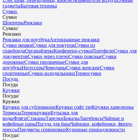
USB хабы, переходники, кабели
Увлажнители воздуха
Умные
гаджеты
Бытовая техника
Сумки
Сумки
Шопперы
Рюкзаки
Сумки
/
Рюкзаки
Рюкзаки для ноутбука
Антикражные рюкзаки
Сумки мешки
Сумки для покупок
Сумки из
спанбонда
Органайзеры
Конференц-сумки
Портфели
Сумки для
документов
Сумки через плечо
Сумки поясные
Сумки
дорожные
Сумки прозрачные
Сумки для
ноутбука
Несессеры
Чемоданы
Сумки женские
Сумки
спортивные
Сумки-холодильники
Термосумки
Посуда
Посуда
Кружки
Посуда
/
Кружки
Кружки для сублимации
Кружки софт тач
Кружки хамелеоны
Термосы
Термокружки
Бутылки для
воды
Фляги
Стаканы
Тарелки
Бокалы
Ланчбоксы
Чайные и
кофейные пары
Посуда для бара
Чайники, кофейники, френч-
прессы
Предметы сервировки
Кухонные принадлежности
Посуда
/