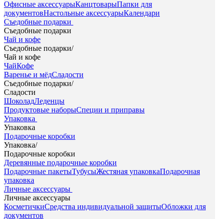
Офисные аксессуары
Канцтовары
Папки для
документов
Настольные аксессуары
Календари
Съедобные подарки
Съедобные подарки
Чай и кофе
Съедобные подарки
/
Чай и кофе
Чай
Кофе
Варенье и мёд
Сладости
Съедобные подарки
/
Сладости
Шоколад
Леденцы
Продуктовые наборы
Специи и приправы
Упаковка
Упаковка
Подарочные коробки
Упаковка
/
Подарочные коробки
Деревянные подарочные коробки
Подарочные пакеты
Тубусы
Жестяная упаковка
Подарочная
упаковка
Личные аксессуары
Личные аксессуары
Косметички
Средства индивидуальной защиты
Обложки для
документов