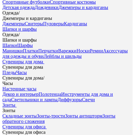
Спортивные футболки
Спортивные костюмы
Детская одежда
Дождевики
Джемперы и кардиганы
Одежда
/
Джемперы и кардиганы
Джемперы
Свитеры
Пуловеры
Кардиганы
Шапки и шарфы
Одежда
/
Шапки и шарфы
Шапки
Шарфы
Манишки
Платки
Перчатки
Варежки
Носки
Ремни
Аксессуары
для одежды и обуви
Лейблы и шильды
Сувениры для дома
Сувениры для дома
Пледы
Часы
Сувениры для дома
/
Часы
Настенные часы
Декор и интерьер
Полотенца
Инструменты для дома и
сада
Светильники и лампы
Диффузоры
Свечи
Зонты
Зонты
Складные зонты
Зонты-трости
Зонты антишторм
Зонты
обратного сложения
Сувениры для офиса
Сувениры для офиса