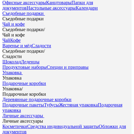
Офисные аксессуары
Канцтовары
Папки для
документов
Настольные аксессуары
Календари
Съедобные подарки
Съедобные подарки
Чай и кофе
Съедобные подарки
/
Чай и кофе
Чай
Кофе
Варенье и мёд
Сладости
Съедобные подарки
/
Сладости
Шоколад
Леденцы
Продуктовые наборы
Специи и приправы
Упаковка
Упаковка
Подарочные коробки
Упаковка
/
Подарочные коробки
Деревянные подарочные коробки
Подарочные пакеты
Тубусы
Жестяная упаковка
Подарочная
упаковка
Личные аксессуары
Личные аксессуары
Косметички
Средства индивидуальной защиты
Обложки для
документов