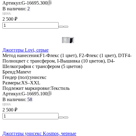
Артикул:
G-16695.300
В наличии:
2
ЦЕНА:
2 500
₽
Джоггеры Lovi, серые
Метод нанесения:
F1-Флекс (1 цвет), F2-Флекс (1 цвет), DTF4-
Полноцвет с трансфером, I-Вышивка (10 цветов), D4-
Шелкография с трансфером (5 цветов)
Бренд:
Manevr
Гендер (пол):
унисекс
Размеры:
XS–XXL
Подлежит маркировке:
Текстиль
Артикул:
G-16695.100
В наличии:
58
ЦЕНА:
2 500
₽
Джоггеры унисекс Kosmos, черные