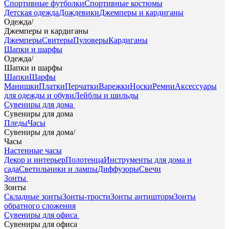
Спортивные футболки
Спортивные костюмы
Детская одежда
Дождевики
Джемперы и кардиганы
Одежда
/
Джемперы и кардиганы
Джемперы
Свитеры
Пуловеры
Кардиганы
Шапки и шарфы
Одежда
/
Шапки и шарфы
Шапки
Шарфы
Манишки
Платки
Перчатки
Варежки
Носки
Ремни
Аксессуары
для одежды и обуви
Лейблы и шильды
Сувениры для дома
Сувениры для дома
Пледы
Часы
Сувениры для дома
/
Часы
Настенные часы
Декор и интерьер
Полотенца
Инструменты для дома и
сада
Светильники и лампы
Диффузоры
Свечи
Зонты
Зонты
Складные зонты
Зонты-трости
Зонты антишторм
Зонты
обратного сложения
Сувениры для офиса
Сувениры для офиса