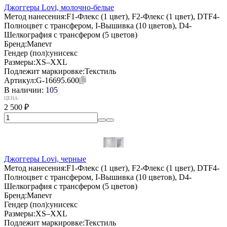
Джоггеры Lovi, молочно-белые
Метод нанесения:
F1-Флекс (1 цвет), F2-Флекс (1 цвет), DTF4-
Полноцвет с трансфером, I-Вышивка (10 цветов), D4-
Шелкография с трансфером (5 цветов)
Бренд:
Manevr
Гендер (пол):
унисекс
Размеры:
XS–XXL
Подлежит маркировке:
Текстиль
Артикул:
G-16695.600
В наличии:
105
ЦЕНА:
2 500
₽
Джоггеры Lovi, черные
Метод нанесения:
F1-Флекс (1 цвет), F2-Флекс (1 цвет), DTF4-
Полноцвет с трансфером, I-Вышивка (10 цветов), D4-
Шелкография с трансфером (5 цветов)
Бренд:
Manevr
Гендер (пол):
унисекс
Размеры:
XS–XXL
Подлежит маркировке:
Текстиль