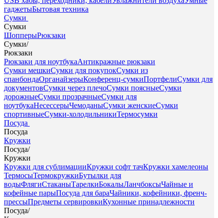
USB хабы, переходники, кабели
Увлажнители воздуха
Умные
гаджеты
Бытовая техника
Сумки
Сумки
Шопперы
Рюкзаки
Сумки
/
Рюкзаки
Рюкзаки для ноутбука
Антикражные рюкзаки
Сумки мешки
Сумки для покупок
Сумки из
спанбонда
Органайзеры
Конференц-сумки
Портфели
Сумки для
документов
Сумки через плечо
Сумки поясные
Сумки
дорожные
Сумки прозрачные
Сумки для
ноутбука
Несессеры
Чемоданы
Сумки женские
Сумки
спортивные
Сумки-холодильники
Термосумки
Посуда
Посуда
Кружки
Посуда
/
Кружки
Кружки для сублимации
Кружки софт тач
Кружки хамелеоны
Термосы
Термокружки
Бутылки для
воды
Фляги
Стаканы
Тарелки
Бокалы
Ланчбоксы
Чайные и
кофейные пары
Посуда для бара
Чайники, кофейники, френч-
прессы
Предметы сервировки
Кухонные принадлежности
Посуда
/