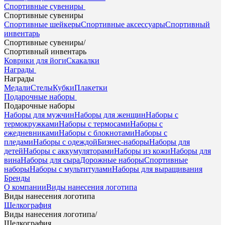
Спортивные сувениры
Спортивные сувениры
Спортивные шейкеры
Спортивные аксессуары
Спортивный
инвентарь
Спортивные сувениры
/
Спортивный инвентарь
Коврики для йоги
Скакалки
Награды
Награды
Медали
Стелы
Кубки
Плакетки
Подарочные наборы
Подарочные наборы
Наборы для мужчин
Наборы для женщин
Наборы с
термокружками
Наборы с термосами
Наборы с
ежедневниками
Наборы с блокнотами
Наборы с
пледами
Наборы с одеждой
Бизнес-наборы
Наборы для
детей
Наборы с аккумуляторами
Наборы из кожи
Наборы для
вина
Наборы для сыра
Дорожные наборы
Спортивные
наборы
Наборы с мультитулами
Наборы для выращивания
Бренды
О компании
Виды нанесения логотипа
Виды нанесения логотипа
Шелкография
Виды нанесения логотипа
/
Шелкография