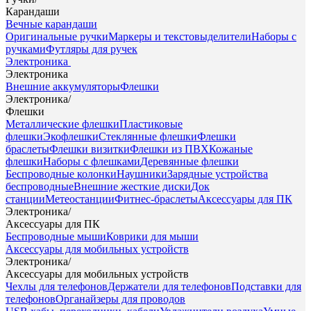
Карандаши
Вечные карандаши
Оригинальные ручки
Маркеры и текстовыделители
Наборы с
ручками
Футляры для ручек
Электроника
Электроника
Внешние аккумуляторы
Флешки
Электроника
/
Флешки
Металлические флешки
Пластиковые
флешки
Экофлешки
Стеклянные флешки
Флешки
браслеты
Флешки визитки
Флешки из ПВХ
Кожаные
флешки
Наборы с флешками
Деревянные флешки
Беспроводные колонки
Наушники
Зарядные устройства
беспроводные
Внешние жесткие диски
Док
станции
Метеостанции
Фитнес-браслеты
Аксессуары для ПК
Электроника
/
Аксессуары для ПК
Беспроводные мыши
Коврики для мыши
Аксессуары для мобильных устройств
Электроника
/
Аксессуары для мобильных устройств
Чехлы для телефонов
Держатели для телефонов
Подставки для
телефонов
Органайзеры для проводов