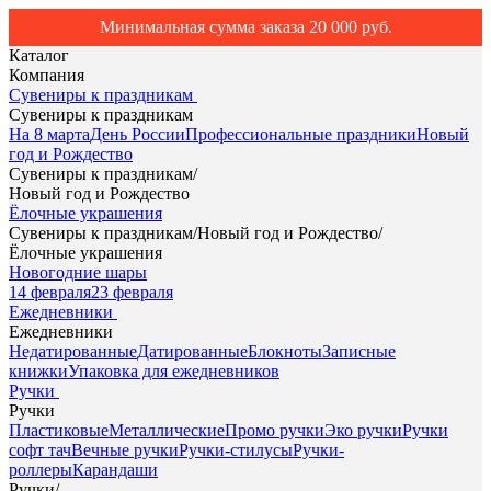
Минимальная сумма заказа 20 000 руб.
Каталог
Компания
Сувениры к праздникам
Сувениры к праздникам
На 8 марта
День России
Профессиональные праздники
Новый
год и Рождество
Сувениры к праздникам
/
Новый год и Рождество
Ёлочные украшения
Сувениры к праздникам
/
Новый год и Рождество
/
Ёлочные украшения
Новогодние шары
14 февраля
23 февраля
Ежедневники
Ежедневники
Недатированные
Датированные
Блокноты
Записные
книжки
Упаковка для ежедневников
Ручки
Ручки
Пластиковые
Металлические
Промо ручки
Эко ручки
Ручки
софт тач
Вечные ручки
Ручки-стилусы
Ручки-
роллеры
Карандаши
Ручки
/