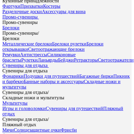
Кухонные принадлежности
Фартуки
Прихватки
Костеры
Разделочные доски
Аксессуары для вина
Промо-сувениры
Промо-сувениры
Брелоки
Промо-сувениры
/
Брелоки
Металлические брелоки
Брелоки рулетки
Брелоки
открывашки
Светоотражающие брелоки
Ремувки
Антистрессы
Силиконовые
браслеты
Рулетки
Ланьярды
Бейджи
Ретракторы
Светоотражатели
Сувениры для отдыха
Сувениры для отдыха
Фонарики
Подушки для путешествий
Багажные бирки
Пикник
и барбекю
Банные наборы и аксессуары
Складные ножи и
мультитулы
Сувениры для отдыха
/
Складные ножи и мультитулы
Мультитулы
Игры и головоломки
Сувениры для путешествий
Пляжный
отдых
Сувениры для отдыха
/
Пляжный отдых
Мячи
Солнцезащитные очки
Фрисби