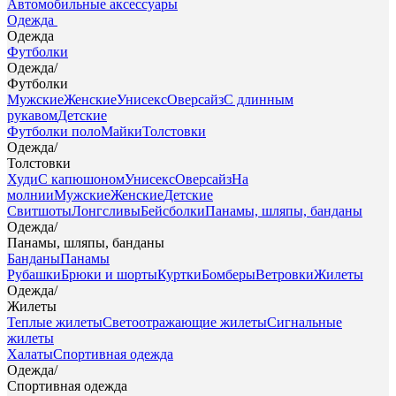
Автомобильные аксессуары
Одежда
Одежда
Футболки
Одежда
/
Футболки
Мужские
Женские
Унисекс
Оверсайз
С длинным
рукавом
Детские
Футболки поло
Майки
Толстовки
Одежда
/
Толстовки
Худи
С капюшоном
Унисекс
Оверсайз
На
молнии
Мужские
Женские
Детские
Свитшоты
Лонгсливы
Бейсболки
Панамы, шляпы, банданы
Одежда
/
Панамы, шляпы, банданы
Банданы
Панамы
Рубашки
Брюки и шорты
Куртки
Бомберы
Ветровки
Жилеты
Одежда
/
Жилеты
Теплые жилеты
Светоотражающие жилеты
Сигнальные
жилеты
Халаты
Спортивная одежда
Одежда
/
Спортивная одежда