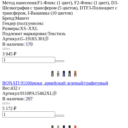
Метод нанесения:
F1-Флекс (1 цвет), F2-Флекс (1 цвет), D3-
Шелкография с трансфером (5 цветов), DTF3-Полноцвет с
трансфером, I-Вышивка (10 цветов)
Бренд:
Manevr
Гендер (пол):
унисекс
Размеры:
XS–XXL
Подлежит маркировке:
Текстиль
Артикул:
G-19183.301
В наличии:
170
ЦЕНА:
3 045
₽
BONATI 9110брюки, армейский зеленый/графитовый
Вес:
432 г
Артикул:
9110PA15462XL
В наличии:
297
ЦЕНА:
5 172
₽