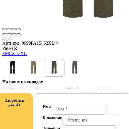
Артикул:
9099PA15462XL
Размер:
S
M
L
XL
2XL
Наличие на складах
Москва:
Регион:
В пути:
Европа:
0 шт.
0
0
0
Запросить
расчёт
Имя
Компания
Телефон