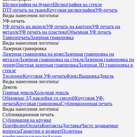
Шелкография на бумаге
Шелкография на стекле
DTF-печать на ткани
Круговая шелкография
УФ-печать
Виды нанесения логотипа
/
УФ-печать
УФ печать на акриле
УФ печать на картоне
УФ печать на
металле
УФ печать на пластике
Объемная УФ печать
Тампопечать
Лазерная гравировка
Виды нанесения логотипа
/
Лазерная гравировка
Лазерная гравировка на коже
Лазерная гравировка на
металле
Лазерная гравировка на стекле
Лазерная гравировка по
дереву
Цветная лазерная гравировка
Лазерная 3D гравировка в
стекле
Тиснение
Круговая УФ-печать
Флекс
Вышивка
Деколь
Виды нанесения логотипа
/
Деколь
Горячая деколь
Холодная деколь
Объемные 3Д наклейки со смолой
Круговая УФ-
печать
Круговая гравировка
Сублимационная печать
Виды нанесения логотипа
/
Сублимационная печать
Сублимация на кружке
Портфолио
Оплата
Контакты
Доставка
Часто задаваемые
вопросы
Гарантии и возврат
Политика
конфиденциальности
Акции