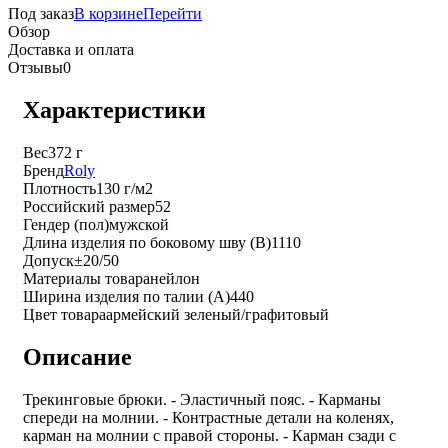
Под заказ
В корзине
Перейти
Обзор
Доставка и оплата
Отзывы
0
Характеристики
Вес
372 г
Бренд
Roly
Плотность
130 г/м2
Российский размер
52
Гендер (пол)
мужской
Длина изделия по боковому шву (B)
1110
Допуск
±20/50
Материалы товара
нейлон
Ширина изделия по талии (A)
440
Цвет товара
армейский зеленый/графитовый
Описание
Трекинговые брюки. - Эластичный пояс. - Карманы
спереди на молнии. - Контрастные детали на коленях,
карман на молнии с правой стороны. - Карман сзади с