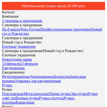
Минимальная сумма заказа 20 000 руб.
Каталог
Компания
Сувениры к праздникам
Сувениры к праздникам
На 8 марта
День России
Профессиональные праздники
Новый
год и Рождество
Сувениры к праздникам
/
Новый год и Рождество
Ёлочные украшения
Сувениры к праздникам
/
Новый год и Рождество
/
Ёлочные украшения
Новогодние шары
14 февраля
23 февраля
Ежедневники
Ежедневники
Недатированные
Датированные
Блокноты
Записные
книжки
Упаковка для ежедневников
Ручки
Ручки
Пластиковые
Металлические
Промо ручки
Эко ручки
Ручки
софт тач
Вечные ручки
Ручки-стилусы
Ручки-
роллеры
Карандаши
Ручки
/