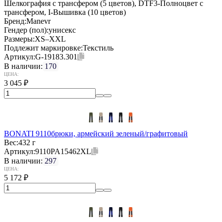
Шелкография с трансфером (5 цветов), DTF3-Полноцвет с
трансфером, I-Вышивка (10 цветов)
Бренд:
Manevr
Гендер (пол):
унисекс
Размеры:
XS–XXL
Подлежит маркировке:
Текстиль
Артикул:
G-19183.301
В наличии:
170
ЦЕНА:
3 045
₽
BONATI 9110брюки, армейский зеленый/графитовый
Вес:
432 г
Артикул:
9110PA15462XL
В наличии:
297
ЦЕНА:
5 172
₽