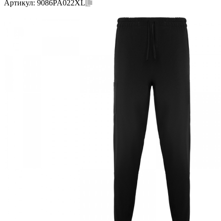
Артикул:
9086PA022XL