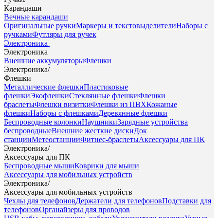
Карандаши
Вечные карандаши
Оригинальные ручки
Маркеры и текстовыделители
Наборы с
ручками
Футляры для ручек
Электроника
Электроника
Внешние аккумуляторы
Флешки
Электроника
/
Флешки
Металлические флешки
Пластиковые
флешки
Экофлешки
Стеклянные флешки
Флешки
браслеты
Флешки визитки
Флешки из ПВХ
Кожаные
флешки
Наборы с флешками
Деревянные флешки
Беспроводные колонки
Наушники
Зарядные устройства
беспроводные
Внешние жесткие диски
Док
станции
Метеостанции
Фитнес-браслеты
Аксессуары для ПК
Электроника
/
Аксессуары для ПК
Беспроводные мыши
Коврики для мыши
Аксессуары для мобильных устройств
Электроника
/
Аксессуары для мобильных устройств
Чехлы для телефонов
Держатели для телефонов
Подставки для
телефонов
Органайзеры для проводов