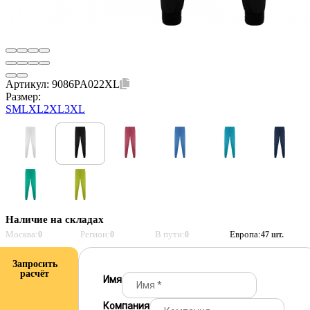
Артикул:
9086PA022XL
Размер:
S
M
L
XL
2XL
3XL
Наличие на складах
Москва:
Регион:
В пути:
Европа:
0
0
0
47 шт.
Запросить
расчёт
Имя
Компания