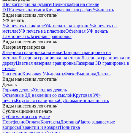
Шелкография на бумаге
Шелкография на стекле
DTF-печать на ткани
Круговая шелкография
УФ-печать
Виды нанесения логотипа
/
УФ-печать
УФ печать на акриле
УФ печать на картоне
УФ печать на
металле
УФ печать на пластике
Объемная УФ печать
Тампопечать
Лазерная гравировка
Виды нанесения логотипа
/
Лазерная гравировка
Лазерная гравировка на коже
Лазерная гравировка на
металле
Лазерная гравировка на стекле
Лазерная гравировка по
дереву
Цветная лазерная гравировка
Лазерная 3D гравировка в
стекле
Тиснение
Круговая УФ-печать
Флекс
Вышивка
Деколь
Виды нанесения логотипа
/
Деколь
Горячая деколь
Холодная деколь
Объемные 3Д наклейки со смолой
Круговая УФ-
печать
Круговая гравировка
Сублимационная печать
Виды нанесения логотипа
/
Сублимационная печать
Сублимация на кружке
Портфолио
Оплата
Контакты
Доставка
Часто задаваемые
вопросы
Гарантии и возврат
Политика
конфиденциальности
Акции