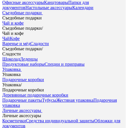
Офисные аксессуары
Канцтовары
Папки для
документов
Настольные аксессуары
Календари
Съедобные подарки
Съедобные подарки
Чай и кофе
Съедобные подарки
/
Чай и кофе
Чай
Кофе
Варенье и мёд
Сладости
Съедобные подарки
/
Сладости
Шоколад
Леденцы
Продуктовые наборы
Специи и приправы
Упаковка
Упаковка
Подарочные коробки
Упаковка
/
Подарочные коробки
Деревянные подарочные коробки
Подарочные пакеты
Тубусы
Жестяная упаковка
Подарочная
упаковка
Личные аксессуары
Личные аксессуары
Косметички
Средства индивидуальной защиты
Обложки для
документов