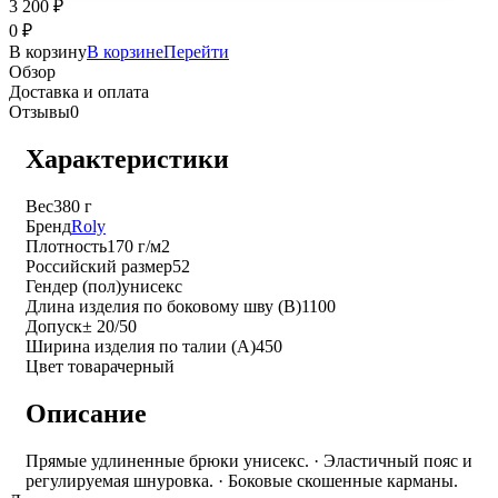
3 200
₽
0
₽
В корзину
В корзине
Перейти
Обзор
Доставка и оплата
Отзывы
0
Характеристики
Вес
380 г
Бренд
Roly
Плотность
170 г/м2
Российский размер
52
Гендер (пол)
унисекс
Длина изделия по боковому шву (B)
1100
Допуск
± 20/50
Ширина изделия по талии (A)
450
Цвет товара
черный
Описание
Прямые удлиненные брюки унисекс. · Эластичный пояс и
регулируемая шнуровка. · Боковые скошенные карманы.