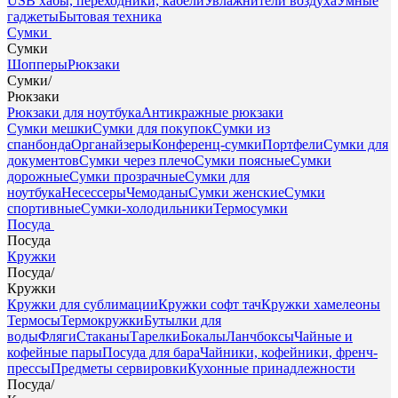
USB хабы, переходники, кабели
Увлажнители воздуха
Умные
гаджеты
Бытовая техника
Сумки
Сумки
Шопперы
Рюкзаки
Сумки
/
Рюкзаки
Рюкзаки для ноутбука
Антикражные рюкзаки
Сумки мешки
Сумки для покупок
Сумки из
спанбонда
Органайзеры
Конференц-сумки
Портфели
Сумки для
документов
Сумки через плечо
Сумки поясные
Сумки
дорожные
Сумки прозрачные
Сумки для
ноутбука
Несессеры
Чемоданы
Сумки женские
Сумки
спортивные
Сумки-холодильники
Термосумки
Посуда
Посуда
Кружки
Посуда
/
Кружки
Кружки для сублимации
Кружки софт тач
Кружки хамелеоны
Термосы
Термокружки
Бутылки для
воды
Фляги
Стаканы
Тарелки
Бокалы
Ланчбоксы
Чайные и
кофейные пары
Посуда для бара
Чайники, кофейники, френч-
прессы
Предметы сервировки
Кухонные принадлежности
Посуда
/