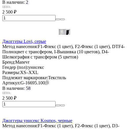
В наличии:
2
ЦЕНА:
2 500
₽
Джоггеры Lovi, серые
Метод нанесения:
F1-Флекс (1 цвет), F2-Флекс (1 цвет), DTF4-
Полноцвет с трансфером, I-Вышивка (10 цветов), D4-
Шелкография с трансфером (5 цветов)
Бренд:
Manevr
Гендер (пол):
унисекс
Размеры:
XS–XXL
Подлежит маркировке:
Текстиль
Артикул:
G-16695.100
В наличии:
58
ЦЕНА:
2 500
₽
Джоггеры унисекс Kosmos, черные
Метод нанесения:
F1-Флекс (1 цвет), F2-Флекс (1 цвет), D3-