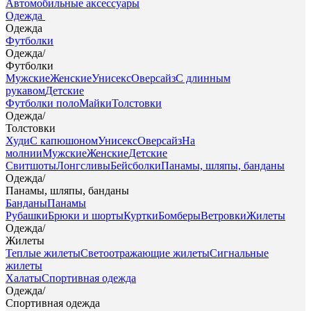
Автомобильные аксессуары
Одежда
Одежда
Футболки
Одежда
/
Футболки
Мужские
Женские
Унисекс
Оверсайз
С длинным
рукавом
Детские
Футболки поло
Майки
Толстовки
Одежда
/
Толстовки
Худи
С капюшоном
Унисекс
Оверсайз
На
молнии
Мужские
Женские
Детские
Свитшоты
Лонгсливы
Бейсболки
Панамы, шляпы, банданы
Одежда
/
Панамы, шляпы, банданы
Банданы
Панамы
Рубашки
Брюки и шорты
Куртки
Бомберы
Ветровки
Жилеты
Одежда
/
Жилеты
Теплые жилеты
Светоотражающие жилеты
Сигнальные
жилеты
Халаты
Спортивная одежда
Одежда
/
Спортивная одежда