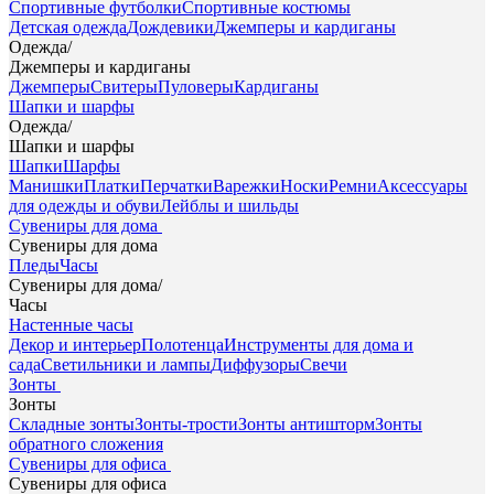
Спортивные футболки
Спортивные костюмы
Детская одежда
Дождевики
Джемперы и кардиганы
Одежда
/
Джемперы и кардиганы
Джемперы
Свитеры
Пуловеры
Кардиганы
Шапки и шарфы
Одежда
/
Шапки и шарфы
Шапки
Шарфы
Манишки
Платки
Перчатки
Варежки
Носки
Ремни
Аксессуары
для одежды и обуви
Лейблы и шильды
Сувениры для дома
Сувениры для дома
Пледы
Часы
Сувениры для дома
/
Часы
Настенные часы
Декор и интерьер
Полотенца
Инструменты для дома и
сада
Светильники и лампы
Диффузоры
Свечи
Зонты
Зонты
Складные зонты
Зонты-трости
Зонты антишторм
Зонты
обратного сложения
Сувениры для офиса
Сувениры для офиса