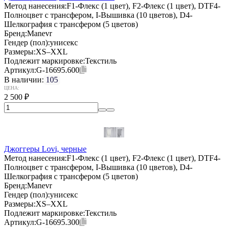
Метод нанесения:
F1-Флекс (1 цвет), F2-Флекс (1 цвет), DTF4-
Полноцвет с трансфером, I-Вышивка (10 цветов), D4-
Шелкография с трансфером (5 цветов)
Бренд:
Manevr
Гендер (пол):
унисекс
Размеры:
XS–XXL
Подлежит маркировке:
Текстиль
Артикул:
G-16695.600
В наличии:
105
ЦЕНА:
2 500
₽
Джоггеры Lovi, черные
Метод нанесения:
F1-Флекс (1 цвет), F2-Флекс (1 цвет), DTF4-
Полноцвет с трансфером, I-Вышивка (10 цветов), D4-
Шелкография с трансфером (5 цветов)
Бренд:
Manevr
Гендер (пол):
унисекс
Размеры:
XS–XXL
Подлежит маркировке:
Текстиль
Артикул:
G-16695.300