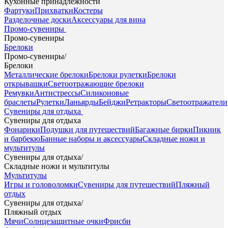
Кухонные принадлежности
Фартуки
Прихватки
Костеры
Разделочные доски
Аксессуары для вина
Промо-сувениры
Промо-сувениры
Брелоки
Промо-сувениры
/
Брелоки
Металлические брелоки
Брелоки рулетки
Брелоки
открывашки
Светоотражающие брелоки
Ремувки
Антистрессы
Силиконовые
браслеты
Рулетки
Ланьярды
Бейджи
Ретракторы
Светоотражатели
Сувениры для отдыха
Сувениры для отдыха
Фонарики
Подушки для путешествий
Багажные бирки
Пикник
и барбекю
Банные наборы и аксессуары
Складные ножи и
мультитулы
Сувениры для отдыха
/
Складные ножи и мультитулы
Мультитулы
Игры и головоломки
Сувениры для путешествий
Пляжный
отдых
Сувениры для отдыха
/
Пляжный отдых
Мячи
Солнцезащитные очки
Фрисби