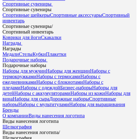
Спортивные сувениры
Спортивные сувениры
Спортивные шейкеры
Спортивные аксессуары
Спортивный
инвентарь
Спортивные сувениры
/
Спортивный инвентарь
Коврики для йоги
Скакалки
Награды
Награды
Медали
Стелы
Кубки
Плакетки
Подарочные наборы
Подарочные наборы
Наборы для мужчин
Наборы для женщин
Наборы с
термокружками
Наборы с термосами
Наборы с
ежедневниками
Наборы с блокнотами
Наборы с
пледами
Наборы с одеждой
Бизнес-наборы
Наборы для
детей
Наборы с аккумуляторами
Наборы из кожи
Наборы для
вина
Наборы для сыра
Дорожные наборы
Спортивные
наборы
Наборы с мультитулами
Наборы для выращивания
Бренды
О компании
Виды нанесения логотипа
Виды нанесения логотипа
Шелкография
Виды нанесения логотипа
/
Шелкография