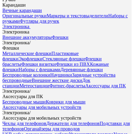
Карандаши
Вечные карандаши
Оригинальные ручки
Маркеры и текстовыделители
Наборы с
ручками
Футляры для ручек
Электроника
Электроника
Внешние аккумуляторы
Флешки
Электроника
/
Флешки
Металлические флешки
Пластиковые
флешки
Экофлешки
Стеклянные флешки
Флешки
браслеты
Флешки визитки
Флешки из ПВХ
Кожаные
флешки
Наборы с флешками
Деревянные флешки
Беспроводные колонки
Наушники
Зарядные устройства
беспроводные
Внешние жесткие диски
Док
станции
Метеостанции
Фитнес-браслеты
Аксессуары для ПК
Электроника
/
Аксессуары для ПК
Беспроводные мыши
Коврики для мыши
Аксессуары для мобильных устройств
Электроника
/
Аксессуары для мобильных устройств
Чехлы для телефонов
Держатели для телефонов
Подставки для
телефонов
Органайзеры для проводов