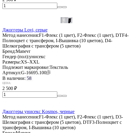
Джоггеры Lovi, серые
Метод нанесения:
F1-Флекс (1 цвет), F2-Флекс (1 цвет), DTF4-
Полноцвет с трансфером, I-Вышивка (10 цветов), D4-
Шелкография с трансфером (5 цветов)
Бренд:
Manevr
Гендер (пол):
унисекс
Размеры:
XS–XXL
Подлежит маркировке:
Текстиль
Артикул:
G-16695.100
В наличии:
58
ЦЕНА:
2 500
₽
Джоггеры унисекс Kosmos, черные
Метод нанесения:
F1-Флекс (1 цвет), F2-Флекс (1 цвет), D3-
Шелкография с трансфером (5 цветов), DTF3-Полноцвет с
трансфером, I-Вышивка (10 цветов)
Бренд:
Manevr