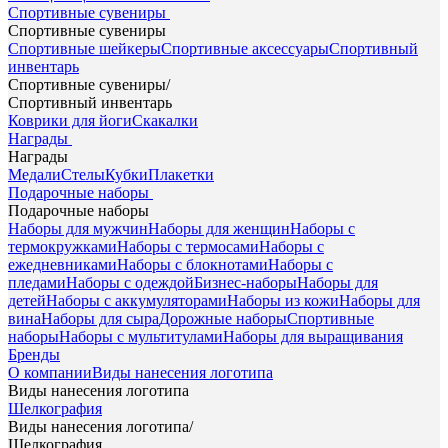
Спортивные сувениры
Спортивные сувениры
Спортивные шейкеры
Спортивные аксессуары
Спортивный
инвентарь
Спортивные сувениры
/
Спортивный инвентарь
Коврики для йоги
Скакалки
Награды
Награды
Медали
Стелы
Кубки
Плакетки
Подарочные наборы
Подарочные наборы
Наборы для мужчин
Наборы для женщин
Наборы с
термокружками
Наборы с термосами
Наборы с
ежедневниками
Наборы с блокнотами
Наборы с
пледами
Наборы с одеждой
Бизнес-наборы
Наборы для
детей
Наборы с аккумуляторами
Наборы из кожи
Наборы для
вина
Наборы для сыра
Дорожные наборы
Спортивные
наборы
Наборы с мультитулами
Наборы для выращивания
Бренды
О компании
Виды нанесения логотипа
Виды нанесения логотипа
Шелкография
Виды нанесения логотипа
/
Шелкография