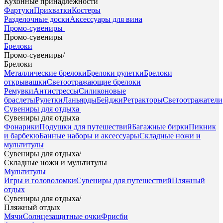
Кухонные принадлежности
Фартуки
Прихватки
Костеры
Разделочные доски
Аксессуары для вина
Промо-сувениры
Промо-сувениры
Брелоки
Промо-сувениры
/
Брелоки
Металлические брелоки
Брелоки рулетки
Брелоки
открывашки
Светоотражающие брелоки
Ремувки
Антистрессы
Силиконовые
браслеты
Рулетки
Ланьярды
Бейджи
Ретракторы
Светоотражатели
Сувениры для отдыха
Сувениры для отдыха
Фонарики
Подушки для путешествий
Багажные бирки
Пикник
и барбекю
Банные наборы и аксессуары
Складные ножи и
мультитулы
Сувениры для отдыха
/
Складные ножи и мультитулы
Мультитулы
Игры и головоломки
Сувениры для путешествий
Пляжный
отдых
Сувениры для отдыха
/
Пляжный отдых
Мячи
Солнцезащитные очки
Фрисби