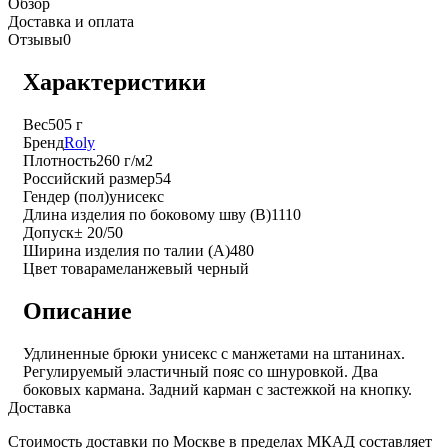
Обзор
Доставка и оплата
Отзывы
0
Характеристики
Вес
505 г
Бренд
Roly
Плотность
260 г/м2
Российский размер
54
Гендер (пол)
унисекс
Длина изделия по боковому шву (B)
1110
Допуск
± 20/50
Ширина изделия по талии (A)
480
Цвет товара
меланжевый черный
Описание
Удлиненные брюки унисекс с манжетами на штанинах.
Регулируемый эластичный пояс со шнуровкой. Два
боковых кармана. Задний карман с застежкой на кнопку.
Доставка
Стоимость доставки по Москве в пределах МКАД составляет