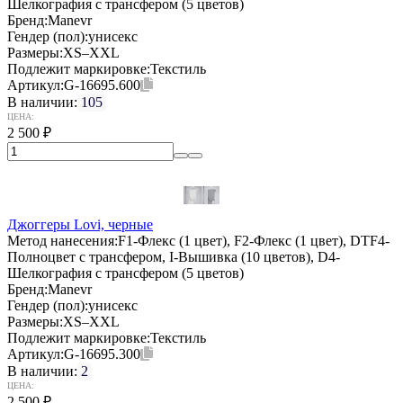
Шелкография с трансфером (5 цветов)
Бренд:
Manevr
Гендер (пол):
унисекс
Размеры:
XS–XXL
Подлежит маркировке:
Текстиль
Артикул:
G-16695.600
В наличии:
105
ЦЕНА:
2 500
₽
Джоггеры Lovi, черные
Метод нанесения:
F1-Флекс (1 цвет), F2-Флекс (1 цвет), DTF4-
Полноцвет с трансфером, I-Вышивка (10 цветов), D4-
Шелкография с трансфером (5 цветов)
Бренд:
Manevr
Гендер (пол):
унисекс
Размеры:
XS–XXL
Подлежит маркировке:
Текстиль
Артикул:
G-16695.300
В наличии:
2
ЦЕНА:
2 500
₽