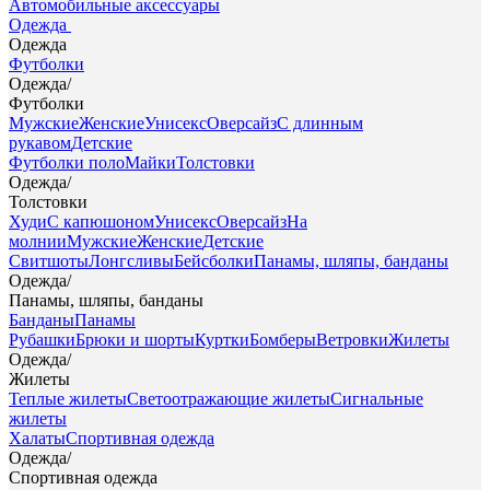
Автомобильные аксессуары
Одежда
Одежда
Футболки
Одежда
/
Футболки
Мужские
Женские
Унисекс
Оверсайз
С длинным
рукавом
Детские
Футболки поло
Майки
Толстовки
Одежда
/
Толстовки
Худи
С капюшоном
Унисекс
Оверсайз
На
молнии
Мужские
Женские
Детские
Свитшоты
Лонгсливы
Бейсболки
Панамы, шляпы, банданы
Одежда
/
Панамы, шляпы, банданы
Банданы
Панамы
Рубашки
Брюки и шорты
Куртки
Бомберы
Ветровки
Жилеты
Одежда
/
Жилеты
Теплые жилеты
Светоотражающие жилеты
Сигнальные
жилеты
Халаты
Спортивная одежда
Одежда
/
Спортивная одежда