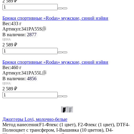
2 589
₽
Брюки спортивные «Rodas» мужские, синий нэйви
Вес:
433 г
Артикул:
341PA55S
В наличии:
2877
ЦЕНА:
2 589
₽
Брюки спортивные «Rodas» мужские, синий нэйви
Вес:
460 г
Артикул:
341PA55L
В наличии:
4856
ЦЕНА:
2 589
₽
Джоггеры Lovi, молочно-белые
Метод нанесения:
F1-Флекс (1 цвет), F2-Флекс (1 цвет), DTF4-
Полноцвет с трансфером, I-Вышивка (10 цветов), D4-