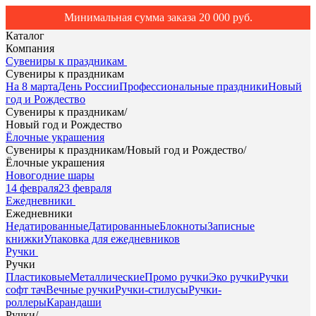
Минимальная сумма заказа 20 000 руб.
Каталог
Компания
Сувениры к праздникам
Сувениры к праздникам
На 8 марта
День России
Профессиональные праздники
Новый
год и Рождество
Сувениры к праздникам
/
Новый год и Рождество
Ёлочные украшения
Сувениры к праздникам
/
Новый год и Рождество
/
Ёлочные украшения
Новогодние шары
14 февраля
23 февраля
Ежедневники
Ежедневники
Недатированные
Датированные
Блокноты
Записные
книжки
Упаковка для ежедневников
Ручки
Ручки
Пластиковые
Металлические
Промо ручки
Эко ручки
Ручки
софт тач
Вечные ручки
Ручки-стилусы
Ручки-
роллеры
Карандаши
Ручки
/