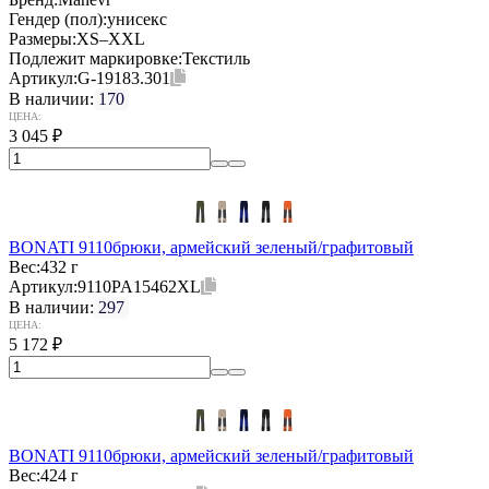
Гендер (пол):
унисекс
Размеры:
XS–XXL
Подлежит маркировке:
Текстиль
Артикул:
G-19183.301
В наличии:
170
ЦЕНА:
3 045
₽
BONATI 9110брюки, армейский зеленый/графитовый
Вес:
432 г
Артикул:
9110PA15462XL
В наличии:
297
ЦЕНА:
5 172
₽
BONATI 9110брюки, армейский зеленый/графитовый
Вес:
424 г