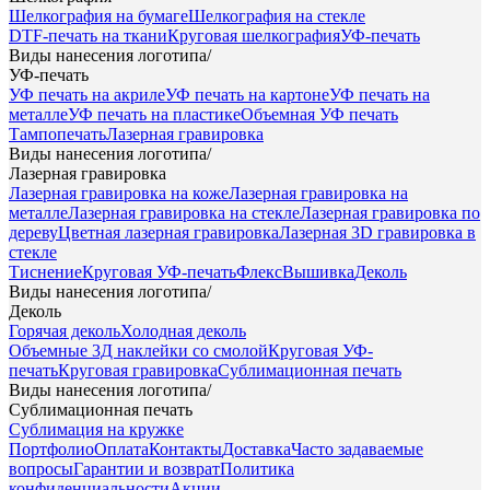
Шелкография на бумаге
Шелкография на стекле
DTF-печать на ткани
Круговая шелкография
УФ-печать
Виды нанесения логотипа
/
УФ-печать
УФ печать на акриле
УФ печать на картоне
УФ печать на
металле
УФ печать на пластике
Объемная УФ печать
Тампопечать
Лазерная гравировка
Виды нанесения логотипа
/
Лазерная гравировка
Лазерная гравировка на коже
Лазерная гравировка на
металле
Лазерная гравировка на стекле
Лазерная гравировка по
дереву
Цветная лазерная гравировка
Лазерная 3D гравировка в
стекле
Тиснение
Круговая УФ-печать
Флекс
Вышивка
Деколь
Виды нанесения логотипа
/
Деколь
Горячая деколь
Холодная деколь
Объемные 3Д наклейки со смолой
Круговая УФ-
печать
Круговая гравировка
Сублимационная печать
Виды нанесения логотипа
/
Сублимационная печать
Сублимация на кружке
Портфолио
Оплата
Контакты
Доставка
Часто задаваемые
вопросы
Гарантии и возврат
Политика
конфиденциальности
Акции