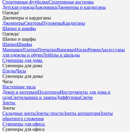
Спортивные футболки
Спортивные костюмы
Детская одежда
Дождевики
Джемперы и кардиганы
Одежда
/
Джемперы и кардиганы
Джемперы
Свитеры
Пуловеры
Кардиганы
Шапки и шарфы
Одежда
/
Шапки и шарфы
Шапки
Шарфы
Манишки
Платки
Перчатки
Варежки
Носки
Ремни
Аксессуары
для одежды и обуви
Лейблы и шильды
Сувениры для дома
Сувениры для дома
Пледы
Часы
Сувениры для дома
/
Часы
Настенные часы
Декор и интерьер
Полотенца
Инструменты для дома и
сада
Светильники и лампы
Диффузоры
Свечи
Зонты
Зонты
Складные зонты
Зонты-трости
Зонты антишторм
Зонты
обратного сложения
Сувениры для офиса
Сувениры для офиса