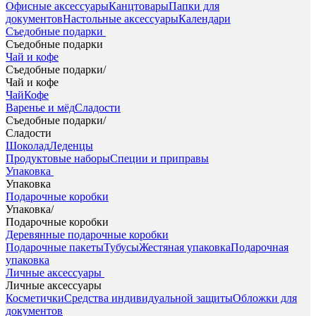
Офисные аксессуары
Канцтовары
Папки для
документов
Настольные аксессуары
Календари
Съедобные подарки
Съедобные подарки
Чай и кофе
Съедобные подарки
/
Чай и кофе
Чай
Кофе
Варенье и мёд
Сладости
Съедобные подарки
/
Сладости
Шоколад
Леденцы
Продуктовые наборы
Специи и приправы
Упаковка
Упаковка
Подарочные коробки
Упаковка
/
Подарочные коробки
Деревянные подарочные коробки
Подарочные пакеты
Тубусы
Жестяная упаковка
Подарочная
упаковка
Личные аксессуары
Личные аксессуары
Косметички
Средства индивидуальной защиты
Обложки для
документов