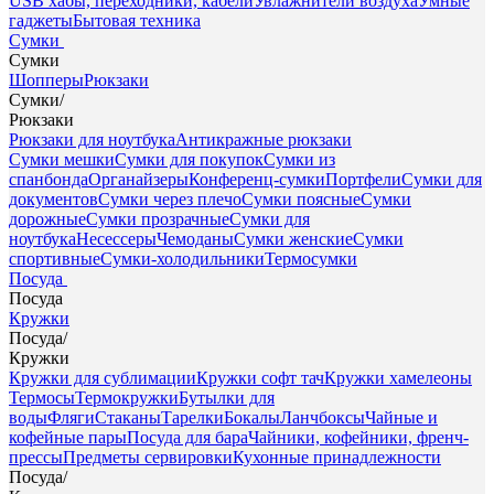
USB хабы, переходники, кабели
Увлажнители воздуха
Умные
гаджеты
Бытовая техника
Сумки
Сумки
Шопперы
Рюкзаки
Сумки
/
Рюкзаки
Рюкзаки для ноутбука
Антикражные рюкзаки
Сумки мешки
Сумки для покупок
Сумки из
спанбонда
Органайзеры
Конференц-сумки
Портфели
Сумки для
документов
Сумки через плечо
Сумки поясные
Сумки
дорожные
Сумки прозрачные
Сумки для
ноутбука
Несессеры
Чемоданы
Сумки женские
Сумки
спортивные
Сумки-холодильники
Термосумки
Посуда
Посуда
Кружки
Посуда
/
Кружки
Кружки для сублимации
Кружки софт тач
Кружки хамелеоны
Термосы
Термокружки
Бутылки для
воды
Фляги
Стаканы
Тарелки
Бокалы
Ланчбоксы
Чайные и
кофейные пары
Посуда для бара
Чайники, кофейники, френч-
прессы
Предметы сервировки
Кухонные принадлежности
Посуда
/