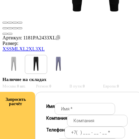
Артикул:
1181PA2433XL
Размер:
XS
S
M
L
XL
2XL
3XL
Наличие на складах
Москва:
Регион:
В пути:
Европа:
0 шт.
0
0
0
Запросить
расчёт
Имя
Компания
Телефон