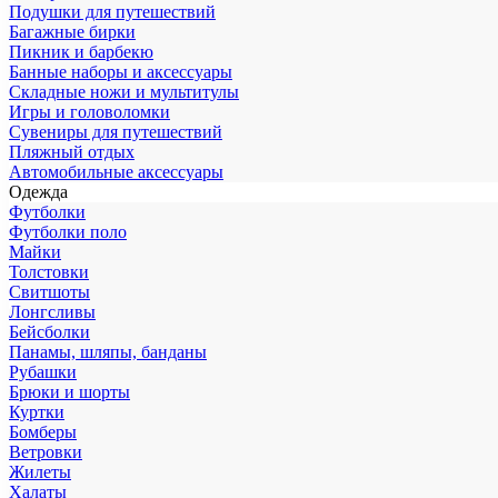
Подушки для путешествий
Багажные бирки
Пикник и барбекю
Банные наборы и аксессуары
Складные ножи и мультитулы
Игры и головоломки
Сувениры для путешествий
Пляжный отдых
Автомобильные аксессуары
Одежда
Футболки
Футболки поло
Майки
Толстовки
Свитшоты
Лонгсливы
Бейсболки
Панамы, шляпы, банданы
Рубашки
Брюки и шорты
Куртки
Бомберы
Ветровки
Жилеты
Халаты