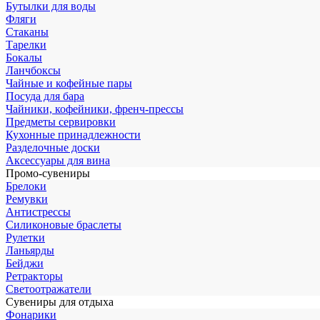
Бутылки для воды
Фляги
Стаканы
Тарелки
Бокалы
Ланчбоксы
Чайные и кофейные пары
Посуда для бара
Чайники, кофейники, френч-прессы
Предметы сервировки
Кухонные принадлежности
Разделочные доски
Аксессуары для вина
Промо-сувениры
Брелоки
Ремувки
Антистрессы
Силиконовые браслеты
Рулетки
Ланьярды
Бейджи
Ретракторы
Светоотражатели
Сувениры для отдыха
Фонарики