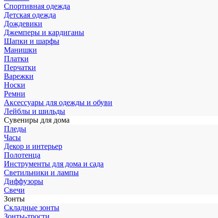
Спортивная одежда
Детская одежда
Дождевики
Джемперы и кардиганы
Шапки и шарфы
Манишки
Платки
Перчатки
Варежки
Носки
Ремни
Аксессуары для одежды и обуви
Лейблы и шильды
Сувениры для дома
Пледы
Часы
Декор и интерьер
Полотенца
Инструменты для дома и сада
Светильники и лампы
Диффузоры
Свечи
Зонты
Складные зонты
Зонты-трости