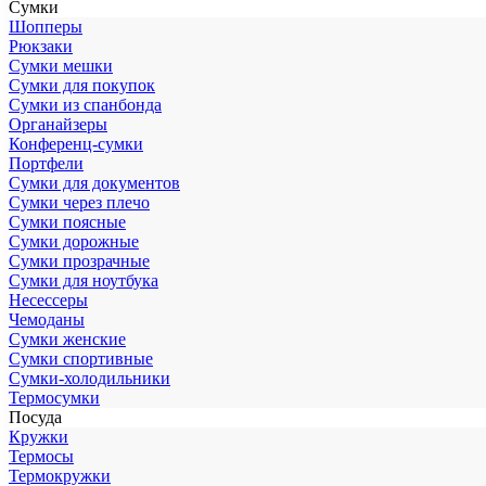
Сумки
Шопперы
Рюкзаки
Сумки мешки
Сумки для покупок
Сумки из спанбонда
Органайзеры
Конференц-сумки
Портфели
Сумки для документов
Сумки через плечо
Сумки поясные
Сумки дорожные
Сумки прозрачные
Сумки для ноутбука
Несессеры
Чемоданы
Сумки женские
Сумки спортивные
Сумки-холодильники
Термосумки
Посуда
Кружки
Термосы
Термокружки