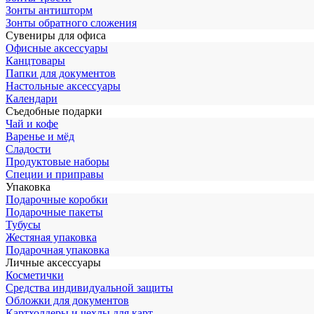
Зонты антишторм
Зонты обратного сложения
Сувениры для офиса
Офисные аксессуары
Канцтовары
Папки для документов
Настольные аксессуары
Календари
Съедобные подарки
Чай и кофе
Варенье и мёд
Сладости
Продуктовые наборы
Специи и приправы
Упаковка
Подарочные коробки
Подарочные пакеты
Тубусы
Жестяная упаковка
Подарочная упаковка
Личные аксессуары
Косметички
Средства индивидуальной защиты
Обложки для документов
Картхолдеры и чехлы для карт