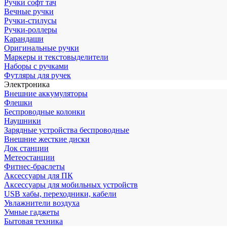
Ручки софт тач
Вечные ручки
Ручки-стилусы
Ручки-роллеры
Карандаши
Оригинальные ручки
Маркеры и текстовыделители
Наборы с ручками
Футляры для ручек
Электроника
Внешние аккумуляторы
Флешки
Беспроводные колонки
Наушники
Зарядные устройства беспроводные
Внешние жесткие диски
Док станции
Метеостанции
Фитнес-браслеты
Аксессуары для ПК
Аксессуары для мобильных устройств
USB хабы, переходники, кабели
Увлажнители воздуха
Умные гаджеты
Бытовая техника