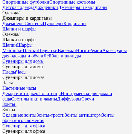
Спортивные футболки
Спортивные костюмы
Детская одежда
Дождевики
Джемперы и кардиганы
Одежда
/
Джемперы и кардиганы
Джемперы
Свитеры
Пуловеры
Кардиганы
Шапки и шарфы
Одежда
/
Шапки и шарфы
Шапки
Шарфы
Манишки
Платки
Перчатки
Варежки
Носки
Ремни
Аксессуары
для одежды и обуви
Лейблы и шильды
Сувениры для дома
Сувениры для дома
Пледы
Часы
Сувениры для дома
/
Часы
Настенные часы
Декор и интерьер
Полотенца
Инструменты для дома и
сада
Светильники и лампы
Диффузоры
Свечи
Зонты
Зонты
Складные зонты
Зонты-трости
Зонты антишторм
Зонты
обратного сложения
Сувениры для офиса
Сувениры для офиса