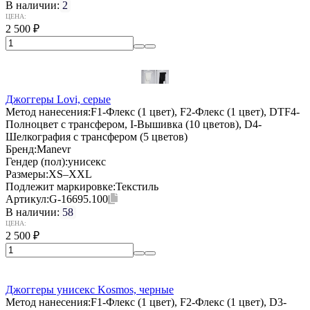
В наличии:
2
ЦЕНА:
2 500
₽
Джоггеры Lovi, серые
Метод нанесения:
F1-Флекс (1 цвет), F2-Флекс (1 цвет), DTF4-
Полноцвет с трансфером, I-Вышивка (10 цветов), D4-
Шелкография с трансфером (5 цветов)
Бренд:
Manevr
Гендер (пол):
унисекс
Размеры:
XS–XXL
Подлежит маркировке:
Текстиль
Артикул:
G-16695.100
В наличии:
58
ЦЕНА:
2 500
₽
Джоггеры унисекс Kosmos, черные
Метод нанесения:
F1-Флекс (1 цвет), F2-Флекс (1 цвет), D3-