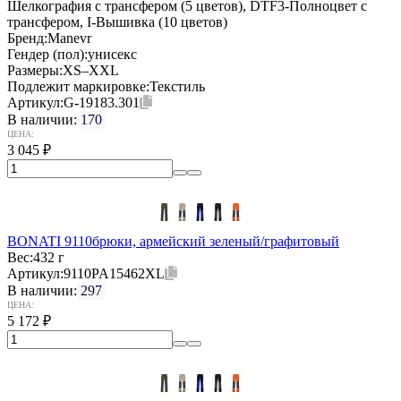
Шелкография с трансфером (5 цветов), DTF3-Полноцвет с
трансфером, I-Вышивка (10 цветов)
Бренд:
Manevr
Гендер (пол):
унисекс
Размеры:
XS–XXL
Подлежит маркировке:
Текстиль
Артикул:
G-19183.301
В наличии:
170
ЦЕНА:
3 045
₽
BONATI 9110брюки, армейский зеленый/графитовый
Вес:
432 г
Артикул:
9110PA15462XL
В наличии:
297
ЦЕНА:
5 172
₽