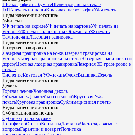
Шелкография на бумаге
Шелкография на стекле
DTF-печать на ткани
Круговая шелкография
УФ-печать
Виды нанесения логотипа
/
УФ-печать
УФ печать на акриле
УФ печать на картоне
УФ печать на
металле
УФ печать на пластике
Объемная УФ печать
Тампопечать
Лазерная гравировка
Виды нанесения логотипа
/
Лазерная гравировка
Лазерная гравировка на коже
Лазерная гравировка на
металле
Лазерная гравировка на стекле
Лазерная гравировка по
дереву
Цветная лазерная гравировка
Лазерная 3D гравировка в
стекле
Тиснение
Круговая УФ-печать
Флекс
Вышивка
Деколь
Виды нанесения логотипа
/
Деколь
Горячая деколь
Холодная деколь
Объемные 3Д наклейки со смолой
Круговая УФ-
печать
Круговая гравировка
Сублимационная печать
Виды нанесения логотипа
/
Сублимационная печать
Сублимация на кружке
Портфолио
Оплата
Контакты
Доставка
Часто задаваемые
вопросы
Гарантии и возврат
Политика
конфиденциальности
Акции