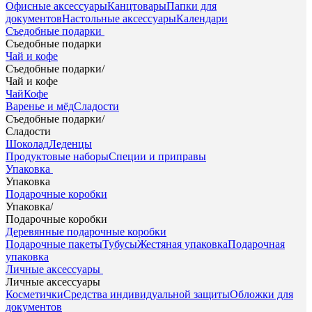
Офисные аксессуары
Канцтовары
Папки для
документов
Настольные аксессуары
Календари
Съедобные подарки
Съедобные подарки
Чай и кофе
Съедобные подарки
/
Чай и кофе
Чай
Кофе
Варенье и мёд
Сладости
Съедобные подарки
/
Сладости
Шоколад
Леденцы
Продуктовые наборы
Специи и приправы
Упаковка
Упаковка
Подарочные коробки
Упаковка
/
Подарочные коробки
Деревянные подарочные коробки
Подарочные пакеты
Тубусы
Жестяная упаковка
Подарочная
упаковка
Личные аксессуары
Личные аксессуары
Косметички
Средства индивидуальной защиты
Обложки для
документов