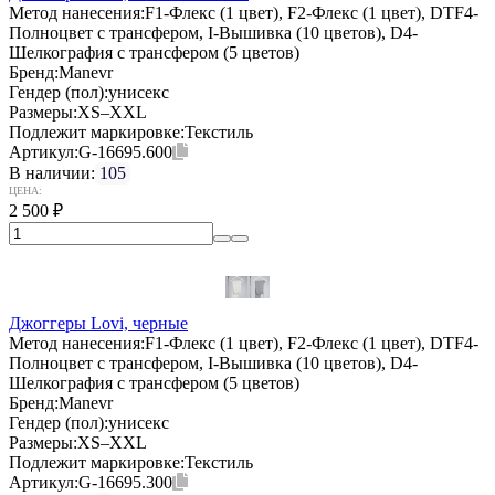
Метод нанесения:
F1-Флекс (1 цвет), F2-Флекс (1 цвет), DTF4-
Полноцвет с трансфером, I-Вышивка (10 цветов), D4-
Шелкография с трансфером (5 цветов)
Бренд:
Manevr
Гендер (пол):
унисекс
Размеры:
XS–XXL
Подлежит маркировке:
Текстиль
Артикул:
G-16695.600
В наличии:
105
ЦЕНА:
2 500
₽
Джоггеры Lovi, черные
Метод нанесения:
F1-Флекс (1 цвет), F2-Флекс (1 цвет), DTF4-
Полноцвет с трансфером, I-Вышивка (10 цветов), D4-
Шелкография с трансфером (5 цветов)
Бренд:
Manevr
Гендер (пол):
унисекс
Размеры:
XS–XXL
Подлежит маркировке:
Текстиль
Артикул:
G-16695.300