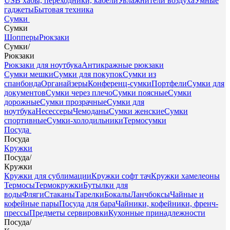
USB хабы, переходники, кабели
Увлажнители воздуха
Умные
гаджеты
Бытовая техника
Сумки
Сумки
Шопперы
Рюкзаки
Сумки
/
Рюкзаки
Рюкзаки для ноутбука
Антикражные рюкзаки
Сумки мешки
Сумки для покупок
Сумки из
спанбонда
Органайзеры
Конференц-сумки
Портфели
Сумки для
документов
Сумки через плечо
Сумки поясные
Сумки
дорожные
Сумки прозрачные
Сумки для
ноутбука
Несессеры
Чемоданы
Сумки женские
Сумки
спортивные
Сумки-холодильники
Термосумки
Посуда
Посуда
Кружки
Посуда
/
Кружки
Кружки для сублимации
Кружки софт тач
Кружки хамелеоны
Термосы
Термокружки
Бутылки для
воды
Фляги
Стаканы
Тарелки
Бокалы
Ланчбоксы
Чайные и
кофейные пары
Посуда для бара
Чайники, кофейники, френч-
прессы
Предметы сервировки
Кухонные принадлежности
Посуда
/