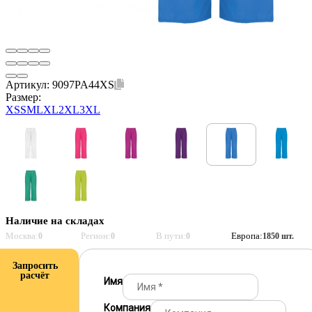
Артикул:
9097PA44XS
Размер:
XS
S
M
L
XL
2XL
3XL
Наличие на складах
Москва:
Регион:
В пути:
Европа:
0
0
0
1850 шт.
Запросить
расчёт
Имя
Компания