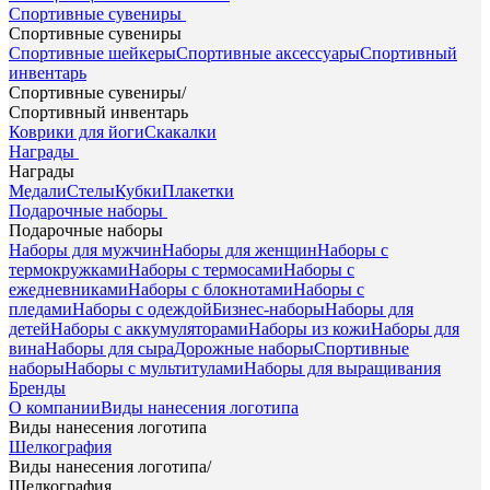
Спортивные сувениры
Спортивные сувениры
Спортивные шейкеры
Спортивные аксессуары
Спортивный
инвентарь
Спортивные сувениры
/
Спортивный инвентарь
Коврики для йоги
Скакалки
Награды
Награды
Медали
Стелы
Кубки
Плакетки
Подарочные наборы
Подарочные наборы
Наборы для мужчин
Наборы для женщин
Наборы с
термокружками
Наборы с термосами
Наборы с
ежедневниками
Наборы с блокнотами
Наборы с
пледами
Наборы с одеждой
Бизнес-наборы
Наборы для
детей
Наборы с аккумуляторами
Наборы из кожи
Наборы для
вина
Наборы для сыра
Дорожные наборы
Спортивные
наборы
Наборы с мультитулами
Наборы для выращивания
Бренды
О компании
Виды нанесения логотипа
Виды нанесения логотипа
Шелкография
Виды нанесения логотипа
/
Шелкография