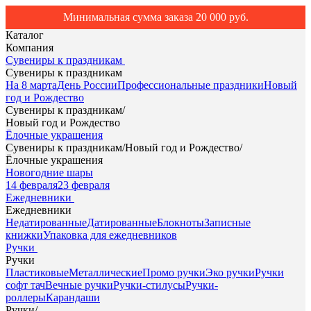
Минимальная сумма заказа 20 000 руб.
Каталог
Компания
Сувениры к праздникам
Сувениры к праздникам
На 8 марта
День России
Профессиональные праздники
Новый
год и Рождество
Сувениры к праздникам
/
Новый год и Рождество
Ёлочные украшения
Сувениры к праздникам
/
Новый год и Рождество
/
Ёлочные украшения
Новогодние шары
14 февраля
23 февраля
Ежедневники
Ежедневники
Недатированные
Датированные
Блокноты
Записные
книжки
Упаковка для ежедневников
Ручки
Ручки
Пластиковые
Металлические
Промо ручки
Эко ручки
Ручки
софт тач
Вечные ручки
Ручки-стилусы
Ручки-
роллеры
Карандаши
Ручки
/