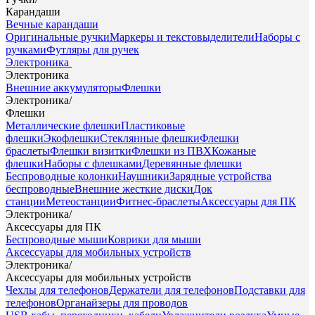
Карандаши
Вечные карандаши
Оригинальные ручки
Маркеры и текстовыделители
Наборы с
ручками
Футляры для ручек
Электроника
Электроника
Внешние аккумуляторы
Флешки
Электроника
/
Флешки
Металлические флешки
Пластиковые
флешки
Экофлешки
Стеклянные флешки
Флешки
браслеты
Флешки визитки
Флешки из ПВХ
Кожаные
флешки
Наборы с флешками
Деревянные флешки
Беспроводные колонки
Наушники
Зарядные устройства
беспроводные
Внешние жесткие диски
Док
станции
Метеостанции
Фитнес-браслеты
Аксессуары для ПК
Электроника
/
Аксессуары для ПК
Беспроводные мыши
Коврики для мыши
Аксессуары для мобильных устройств
Электроника
/
Аксессуары для мобильных устройств
Чехлы для телефонов
Держатели для телефонов
Подставки для
телефонов
Органайзеры для проводов