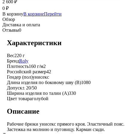
2 600
₽
0
₽
В корзину
В корзине
Перейти
Обзор
Доставка и оплата
Отзывы
0
Характеристики
Вес
220 г
Бренд
Roly
Плотность
160 г/м2
Российский размер
42
Гендер (пол)
унисекс
Длина изделия по боковому шву (B)
1080
Допуск
± 20/50
Ширина изделия по талии (A)
330
Цвет товара
голубой
Описание
Рабочие брюки унисекс прямого кроя. Эластичный пояс.
Застежка на молнию и пуговицу. Карман сзади.