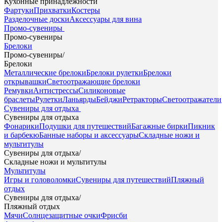
Кухонные принадлежности
Фартуки
Прихватки
Костеры
Разделочные доски
Аксессуары для вина
Промо-сувениры
Промо-сувениры
Брелоки
Промо-сувениры
/
Брелоки
Металлические брелоки
Брелоки рулетки
Брелоки
открывашки
Светоотражающие брелоки
Ремувки
Антистрессы
Силиконовые
браслеты
Рулетки
Ланьярды
Бейджи
Ретракторы
Светоотражатели
Сувениры для отдыха
Сувениры для отдыха
Фонарики
Подушки для путешествий
Багажные бирки
Пикник
и барбекю
Банные наборы и аксессуары
Складные ножи и
мультитулы
Сувениры для отдыха
/
Складные ножи и мультитулы
Мультитулы
Игры и головоломки
Сувениры для путешествий
Пляжный
отдых
Сувениры для отдыха
/
Пляжный отдых
Мячи
Солнцезащитные очки
Фрисби