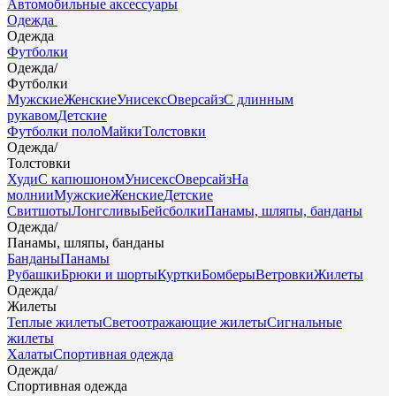
Автомобильные аксессуары
Одежда
Одежда
Футболки
Одежда
/
Футболки
Мужские
Женские
Унисекс
Оверсайз
С длинным
рукавом
Детские
Футболки поло
Майки
Толстовки
Одежда
/
Толстовки
Худи
С капюшоном
Унисекс
Оверсайз
На
молнии
Мужские
Женские
Детские
Свитшоты
Лонгсливы
Бейсболки
Панамы, шляпы, банданы
Одежда
/
Панамы, шляпы, банданы
Банданы
Панамы
Рубашки
Брюки и шорты
Куртки
Бомберы
Ветровки
Жилеты
Одежда
/
Жилеты
Теплые жилеты
Светоотражающие жилеты
Сигнальные
жилеты
Халаты
Спортивная одежда
Одежда
/
Спортивная одежда