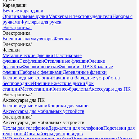
Карандаши
Вечные карандаши
Оригинальные ручки
Маркеры и текстовыделители
Наборы с
ручками
Футляры для ручек
Электроника
Электроника
Внешние аккумуляторы
Флешки
Электроника
/
Флешки
Металлические флешки
Пластиковые
флешки
Экофлешки
Стеклянные флешки
Флешки
браслеты
Флешки визитки
Флешки из ПВХ
Кожаные
флешки
Наборы с флешками
Деревянные флешки
Беспроводные колонки
Наушники
Зарядные устройства
беспроводные
Внешние жесткие диски
Док
станции
Метеостанции
Фитнес-браслеты
Аксессуары для ПК
Электроника
/
Аксессуары для ПК
Беспроводные мыши
Коврики для мыши
Аксессуары для мобильных устройств
Электроника
/
Аксессуары для мобильных устройств
Чехлы для телефонов
Держатели для телефонов
Подставки для
телефонов
Органайзеры для проводов