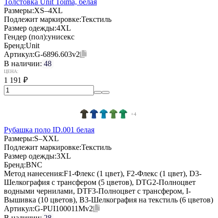
Толстовка Unit Toima, белая
Размеры:
XS–4XL
Подлежит маркировке:
Текстиль
Размер одежды:
4XL
Гендер (пол):
унисекс
Бренд:
Unit
Артикул:
G-6896.603v2
В наличии:
48
ЦЕНА:
1 191
₽
+4
Рубашка поло ID.001 белая
Размеры:
S–XXL
Подлежит маркировке:
Текстиль
Размер одежды:
3XL
Бренд:
BNC
Метод нанесения:
F1-Флекс (1 цвет), F2-Флекс (1 цвет), D3-
Шелкография с трансфером (5 цветов), DTG2-Полноцвет
водными чернилами, DTF3-Полноцвет с трансфером, I-
Вышивка (10 цветов), B3-Шелкография на текстиль (6 цветов)
Артикул:
G-PUI100011Mv2
В наличии:
28