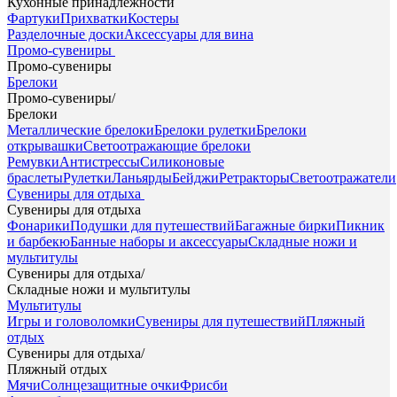
Кухонные принадлежности
Фартуки
Прихватки
Костеры
Разделочные доски
Аксессуары для вина
Промо-сувениры
Промо-сувениры
Брелоки
Промо-сувениры
/
Брелоки
Металлические брелоки
Брелоки рулетки
Брелоки
открывашки
Светоотражающие брелоки
Ремувки
Антистрессы
Силиконовые
браслеты
Рулетки
Ланьярды
Бейджи
Ретракторы
Светоотражатели
Сувениры для отдыха
Сувениры для отдыха
Фонарики
Подушки для путешествий
Багажные бирки
Пикник
и барбекю
Банные наборы и аксессуары
Складные ножи и
мультитулы
Сувениры для отдыха
/
Складные ножи и мультитулы
Мультитулы
Игры и головоломки
Сувениры для путешествий
Пляжный
отдых
Сувениры для отдыха
/
Пляжный отдых
Мячи
Солнцезащитные очки
Фрисби