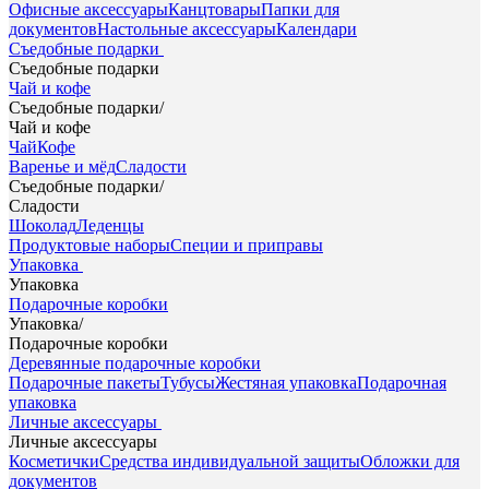
Офисные аксессуары
Канцтовары
Папки для
документов
Настольные аксессуары
Календари
Съедобные подарки
Съедобные подарки
Чай и кофе
Съедобные подарки
/
Чай и кофе
Чай
Кофе
Варенье и мёд
Сладости
Съедобные подарки
/
Сладости
Шоколад
Леденцы
Продуктовые наборы
Специи и приправы
Упаковка
Упаковка
Подарочные коробки
Упаковка
/
Подарочные коробки
Деревянные подарочные коробки
Подарочные пакеты
Тубусы
Жестяная упаковка
Подарочная
упаковка
Личные аксессуары
Личные аксессуары
Косметички
Средства индивидуальной защиты
Обложки для
документов