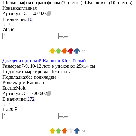
Шелкография с трансфером (5 цветов), I-Вышивка (10 цветов)
Изнанка:
гладкая
Артикул:
G-11147.923
В наличии:
16
ЦЕНА:
745
₽
+2
Дождевик детский Rainman Kids, белый
Размеры:
7-9, 10-12 лет; в упаковке: 25x14 см
Подлежит маркировке:
Текстиль
Подкладка:
без подкладки
Коллекции:
Rainman
Бренд:
Molti
Артикул:
G-11729.602
В наличии:
272
ЦЕНА:
1 220
₽
+2