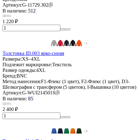
Артикул:
G-11729.302
В наличии:
512
ЦЕНА:
1 220
₽
+1
Толстовка ID.003 ярко-синяя
Размеры:
XS–4XL
Подлежит маркировке:
Текстиль
Размер одежды:
4XL
Бренд:
BNC
Метод нанесения:
F1-Флекс (1 цвет), F2-Флекс (1 цвет), D3-
Шелкография с трансфером (5 цветов), I-Вышивка (10 цветов)
Артикул:
G-WUI214501S
В наличии:
85
ЦЕНА:
2 400
₽
+8