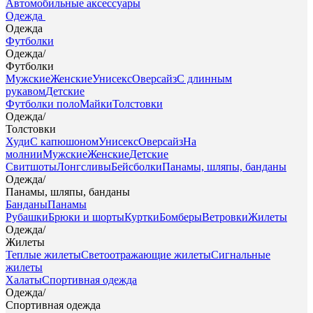
Автомобильные аксессуары
Одежда
Одежда
Футболки
Одежда
/
Футболки
Мужские
Женские
Унисекс
Оверсайз
С длинным
рукавом
Детские
Футболки поло
Майки
Толстовки
Одежда
/
Толстовки
Худи
С капюшоном
Унисекс
Оверсайз
На
молнии
Мужские
Женские
Детские
Свитшоты
Лонгсливы
Бейсболки
Панамы, шляпы, банданы
Одежда
/
Панамы, шляпы, банданы
Банданы
Панамы
Рубашки
Брюки и шорты
Куртки
Бомберы
Ветровки
Жилеты
Одежда
/
Жилеты
Теплые жилеты
Светоотражающие жилеты
Сигнальные
жилеты
Халаты
Спортивная одежда
Одежда
/
Спортивная одежда