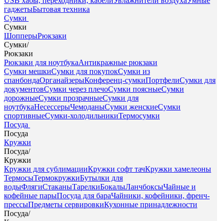
USB хабы, переходники, кабели
Увлажнители воздуха
Умные
гаджеты
Бытовая техника
Сумки
Сумки
Шопперы
Рюкзаки
Сумки
/
Рюкзаки
Рюкзаки для ноутбука
Антикражные рюкзаки
Сумки мешки
Сумки для покупок
Сумки из
спанбонда
Органайзеры
Конференц-сумки
Портфели
Сумки для
документов
Сумки через плечо
Сумки поясные
Сумки
дорожные
Сумки прозрачные
Сумки для
ноутбука
Несессеры
Чемоданы
Сумки женские
Сумки
спортивные
Сумки-холодильники
Термосумки
Посуда
Посуда
Кружки
Посуда
/
Кружки
Кружки для сублимации
Кружки софт тач
Кружки хамелеоны
Термосы
Термокружки
Бутылки для
воды
Фляги
Стаканы
Тарелки
Бокалы
Ланчбоксы
Чайные и
кофейные пары
Посуда для бара
Чайники, кофейники, френч-
прессы
Предметы сервировки
Кухонные принадлежности
Посуда
/