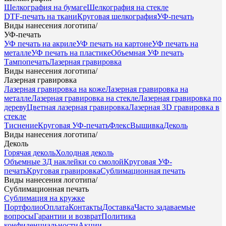
Шелкография на бумаге
Шелкография на стекле
DTF-печать на ткани
Круговая шелкография
УФ-печать
Виды нанесения логотипа
/
УФ-печать
УФ печать на акриле
УФ печать на картоне
УФ печать на
металле
УФ печать на пластике
Объемная УФ печать
Тампопечать
Лазерная гравировка
Виды нанесения логотипа
/
Лазерная гравировка
Лазерная гравировка на коже
Лазерная гравировка на
металле
Лазерная гравировка на стекле
Лазерная гравировка по
дереву
Цветная лазерная гравировка
Лазерная 3D гравировка в
стекле
Тиснение
Круговая УФ-печать
Флекс
Вышивка
Деколь
Виды нанесения логотипа
/
Деколь
Горячая деколь
Холодная деколь
Объемные 3Д наклейки со смолой
Круговая УФ-
печать
Круговая гравировка
Сублимационная печать
Виды нанесения логотипа
/
Сублимационная печать
Сублимация на кружке
Портфолио
Оплата
Контакты
Доставка
Часто задаваемые
вопросы
Гарантии и возврат
Политика
конфиденциальности
Акции