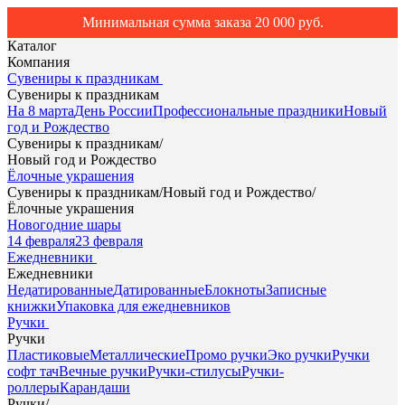
Минимальная сумма заказа 20 000 руб.
Каталог
Компания
Сувениры к праздникам
Сувениры к праздникам
На 8 марта
День России
Профессиональные праздники
Новый
год и Рождество
Сувениры к праздникам
/
Новый год и Рождество
Ёлочные украшения
Сувениры к праздникам
/
Новый год и Рождество
/
Ёлочные украшения
Новогодние шары
14 февраля
23 февраля
Ежедневники
Ежедневники
Недатированные
Датированные
Блокноты
Записные
книжки
Упаковка для ежедневников
Ручки
Ручки
Пластиковые
Металлические
Промо ручки
Эко ручки
Ручки
софт тач
Вечные ручки
Ручки-стилусы
Ручки-
роллеры
Карандаши
Ручки
/