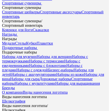
Спортивные сувениры
Спортивные сувениры
Спортивные шейкеры
Спортивные аксессуары
Спортивный
инвентарь
Спортивные сувениры
/
Спортивный инвентарь
Коврики для йоги
Скакалки
Награды
Награды
Медали
Стелы
Кубки
Плакетки
Подарочные наборы
Подарочные наборы
Наборы для мужчин
Наборы для женщин
Наборы с
термокружками
Наборы с термосами
Наборы с
ежедневниками
Наборы с блокнотами
Наборы с
пледами
Наборы с одеждой
Бизнес-наборы
Наборы для
детей
Наборы с аккумуляторами
Наборы из кожи
Наборы для
вина
Наборы для сыра
Дорожные наборы
Спортивные
наборы
Наборы с мультитулами
Наборы для выращивания
Бренды
О компании
Виды нанесения логотипа
Виды нанесения логотипа
Шелкография
Виды нанесения логотипа
/
Шелкография