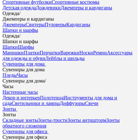
Спортивные футболки
Спортивные костюмы
Детская одежда
Дождевики
Джемперы и кардиганы
Одежда
/
Джемперы и кардиганы
Джемперы
Свитеры
Пуловеры
Кардиганы
Шапки и шарфы
Одежда
/
Шапки и шарфы
Шапки
Шарфы
Манишки
Платки
Перчатки
Варежки
Носки
Ремни
Аксессуары
для одежды и обуви
Лейблы и шильды
Сувениры для дома
Сувениры для дома
Пледы
Часы
Сувениры для дома
/
Часы
Настенные часы
Декор и интерьер
Полотенца
Инструменты для дома и
сада
Светильники и лампы
Диффузоры
Свечи
Зонты
Зонты
Складные зонты
Зонты-трости
Зонты антишторм
Зонты
обратного сложения
Сувениры для офиса
Сувениры для офиса