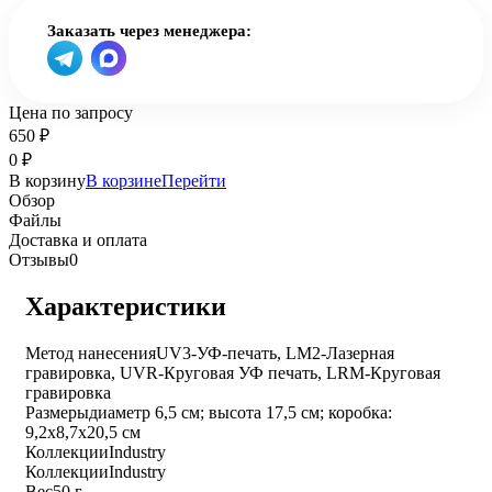
Заказать через менеджера:
Цена по запросу
650
₽
0
₽
В корзину
В корзине
Перейти
Обзор
Файлы
Доставка и оплата
Отзывы
0
Характеристики
Метод нанесения
UV3-УФ-печать, LM2-Лазерная
гравировка, UVR-Круговая УФ печать, LRM-Круговая
гравировка
Размеры
диаметр 6,5 см; высота 17,5 см; коробка:
9,2х8,7х20,5 см
Коллекции
Industry
Коллекции
Industry
Вес
50 г