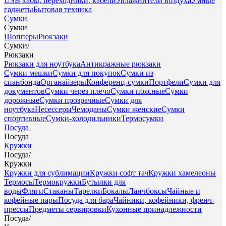
USB хабы, переходники, кабели
Увлажнители воздуха
Умные
гаджеты
Бытовая техника
Сумки
Сумки
Шопперы
Рюкзаки
Сумки
/
Рюкзаки
Рюкзаки для ноутбука
Антикражные рюкзаки
Сумки мешки
Сумки для покупок
Сумки из
спанбонда
Органайзеры
Конференц-сумки
Портфели
Сумки для
документов
Сумки через плечо
Сумки поясные
Сумки
дорожные
Сумки прозрачные
Сумки для
ноутбука
Несессеры
Чемоданы
Сумки женские
Сумки
спортивные
Сумки-холодильники
Термосумки
Посуда
Посуда
Кружки
Посуда
/
Кружки
Кружки для сублимации
Кружки софт тач
Кружки хамелеоны
Термосы
Термокружки
Бутылки для
воды
Фляги
Стаканы
Тарелки
Бокалы
Ланчбоксы
Чайные и
кофейные пары
Посуда для бара
Чайники, кофейники, френч-
прессы
Предметы сервировки
Кухонные принадлежности
Посуда
/