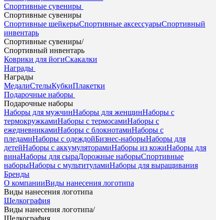
Спортивные сувениры
Спортивные сувениры
Спортивные шейкеры
Спортивные аксессуары
Спортивный
инвентарь
Спортивные сувениры
/
Спортивный инвентарь
Коврики для йоги
Скакалки
Награды
Награды
Медали
Стелы
Кубки
Плакетки
Подарочные наборы
Подарочные наборы
Наборы для мужчин
Наборы для женщин
Наборы с
термокружками
Наборы с термосами
Наборы с
ежедневниками
Наборы с блокнотами
Наборы с
пледами
Наборы с одеждой
Бизнес-наборы
Наборы для
детей
Наборы с аккумуляторами
Наборы из кожи
Наборы для
вина
Наборы для сыра
Дорожные наборы
Спортивные
наборы
Наборы с мультитулами
Наборы для выращивания
Бренды
О компании
Виды нанесения логотипа
Виды нанесения логотипа
Шелкография
Виды нанесения логотипа
/
Шелкография