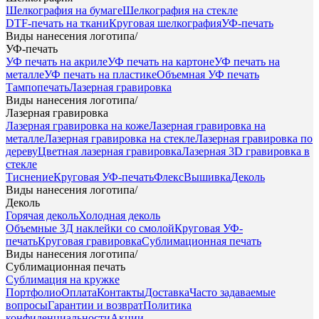
Шелкография на бумаге
Шелкография на стекле
DTF-печать на ткани
Круговая шелкография
УФ-печать
Виды нанесения логотипа
/
УФ-печать
УФ печать на акриле
УФ печать на картоне
УФ печать на
металле
УФ печать на пластике
Объемная УФ печать
Тампопечать
Лазерная гравировка
Виды нанесения логотипа
/
Лазерная гравировка
Лазерная гравировка на коже
Лазерная гравировка на
металле
Лазерная гравировка на стекле
Лазерная гравировка по
дереву
Цветная лазерная гравировка
Лазерная 3D гравировка в
стекле
Тиснение
Круговая УФ-печать
Флекс
Вышивка
Деколь
Виды нанесения логотипа
/
Деколь
Горячая деколь
Холодная деколь
Объемные 3Д наклейки со смолой
Круговая УФ-
печать
Круговая гравировка
Сублимационная печать
Виды нанесения логотипа
/
Сублимационная печать
Сублимация на кружке
Портфолио
Оплата
Контакты
Доставка
Часто задаваемые
вопросы
Гарантии и возврат
Политика
конфиденциальности
Акции