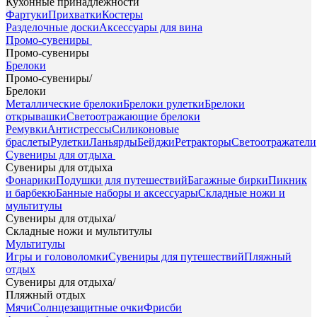
Кухонные принадлежности
Фартуки
Прихватки
Костеры
Разделочные доски
Аксессуары для вина
Промо-сувениры
Промо-сувениры
Брелоки
Промо-сувениры
/
Брелоки
Металлические брелоки
Брелоки рулетки
Брелоки
открывашки
Светоотражающие брелоки
Ремувки
Антистрессы
Силиконовые
браслеты
Рулетки
Ланьярды
Бейджи
Ретракторы
Светоотражатели
Сувениры для отдыха
Сувениры для отдыха
Фонарики
Подушки для путешествий
Багажные бирки
Пикник
и барбекю
Банные наборы и аксессуары
Складные ножи и
мультитулы
Сувениры для отдыха
/
Складные ножи и мультитулы
Мультитулы
Игры и головоломки
Сувениры для путешествий
Пляжный
отдых
Сувениры для отдыха
/
Пляжный отдых
Мячи
Солнцезащитные очки
Фрисби