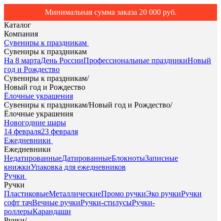
Минимальная сумма заказа 20 000 руб.
Каталог
Компания
Сувениры к праздникам
Сувениры к праздникам
На 8 марта
День России
Профессиональные праздники
Новый
год и Рождество
Сувениры к праздникам
/
Новый год и Рождество
Ёлочные украшения
Сувениры к праздникам
/
Новый год и Рождество
/
Ёлочные украшения
Новогодние шары
14 февраля
23 февраля
Ежедневники
Ежедневники
Недатированные
Датированные
Блокноты
Записные
книжки
Упаковка для ежедневников
Ручки
Ручки
Пластиковые
Металлические
Промо ручки
Эко ручки
Ручки
софт тач
Вечные ручки
Ручки-стилусы
Ручки-
роллеры
Карандаши
Ручки
/