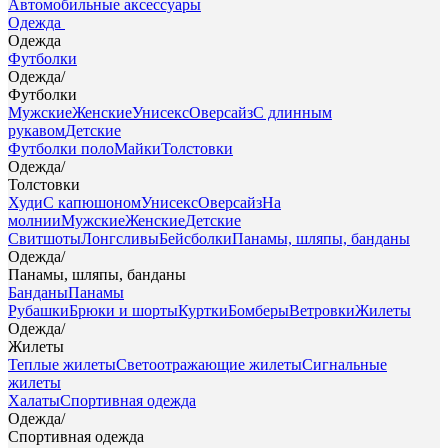
Автомобильные аксессуары
Одежда
Одежда
Футболки
Одежда
/
Футболки
Мужские
Женские
Унисекс
Оверсайз
С длинным
рукавом
Детские
Футболки поло
Майки
Толстовки
Одежда
/
Толстовки
Худи
С капюшоном
Унисекс
Оверсайз
На
молнии
Мужские
Женские
Детские
Свитшоты
Лонгсливы
Бейсболки
Панамы, шляпы, банданы
Одежда
/
Панамы, шляпы, банданы
Банданы
Панамы
Рубашки
Брюки и шорты
Куртки
Бомберы
Ветровки
Жилеты
Одежда
/
Жилеты
Теплые жилеты
Светоотражающие жилеты
Сигнальные
жилеты
Халаты
Спортивная одежда
Одежда
/
Спортивная одежда