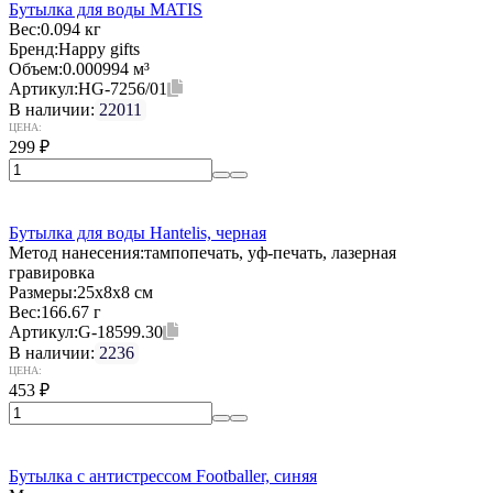
Бутылка для воды MATIS
Вес:
0.094 кг
Бренд:
Happy gifts
Объем:
0.000994 м³
Артикул:
HG-7256/01
В наличии:
22011
ЦЕНА:
299
₽
Бутылка для воды Hantelis, черная
Метод нанесения:
тампопечать, уф-печать, лазерная
гравировка
Размеры:
25x8x8 см
Вес:
166.67 г
Артикул:
G-18599.30
В наличии:
2236
ЦЕНА:
453
₽
Бутылка с антистрессом Footballer, синяя