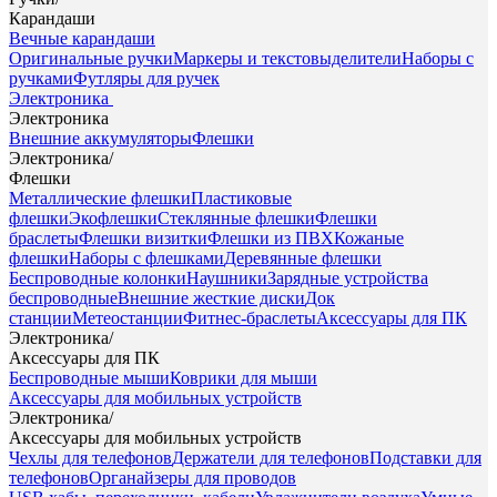
Карандаши
Вечные карандаши
Оригинальные ручки
Маркеры и текстовыделители
Наборы с
ручками
Футляры для ручек
Электроника
Электроника
Внешние аккумуляторы
Флешки
Электроника
/
Флешки
Металлические флешки
Пластиковые
флешки
Экофлешки
Стеклянные флешки
Флешки
браслеты
Флешки визитки
Флешки из ПВХ
Кожаные
флешки
Наборы с флешками
Деревянные флешки
Беспроводные колонки
Наушники
Зарядные устройства
беспроводные
Внешние жесткие диски
Док
станции
Метеостанции
Фитнес-браслеты
Аксессуары для ПК
Электроника
/
Аксессуары для ПК
Беспроводные мыши
Коврики для мыши
Аксессуары для мобильных устройств
Электроника
/
Аксессуары для мобильных устройств
Чехлы для телефонов
Держатели для телефонов
Подставки для
телефонов
Органайзеры для проводов