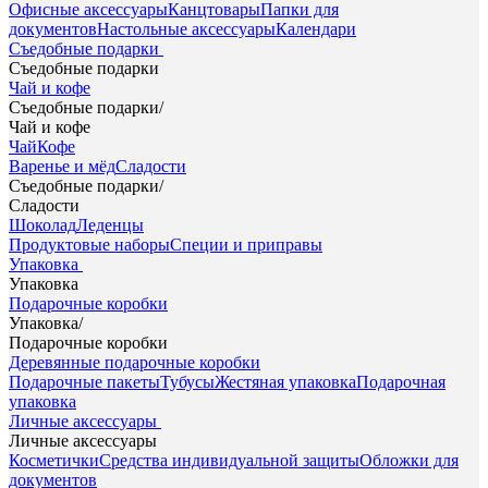
Офисные аксессуары
Канцтовары
Папки для
документов
Настольные аксессуары
Календари
Съедобные подарки
Съедобные подарки
Чай и кофе
Съедобные подарки
/
Чай и кофе
Чай
Кофе
Варенье и мёд
Сладости
Съедобные подарки
/
Сладости
Шоколад
Леденцы
Продуктовые наборы
Специи и приправы
Упаковка
Упаковка
Подарочные коробки
Упаковка
/
Подарочные коробки
Деревянные подарочные коробки
Подарочные пакеты
Тубусы
Жестяная упаковка
Подарочная
упаковка
Личные аксессуары
Личные аксессуары
Косметички
Средства индивидуальной защиты
Обложки для
документов