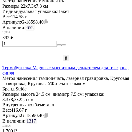
Метод нанесения:
тампопечать
Размеры:
22x7,3x7,3 см
Индивидуальная упаковка:
Пакет
Вес:
114.58 г
Артикул:
G-18598.40
В наличии:
655
ЦЕНА:
392
₽
Термобутылка Magnus с магнитным держателем для телефона,
синяя
Метод нанесения:
тампопечать, лазерная гравировка, Круговая
гравировка, Круговая УФ-печать с лаком
Бренд:
Stride
Размеры:
высота 24,5 см, диаметр 7,5 см; упаковка:
8,3x8,3x25,5 см
Внутренняя колба:
металл
Вес:
416.67 г
Артикул:
G-18590.40
В наличии:
1317
ЦЕНА:
1 700
₽