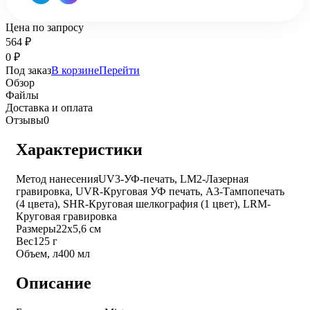
Цена по запросу
564
₽
0
₽
Под заказ
В корзине
Перейти
Обзор
Файлы
Доставка и оплата
Отзывы
0
Характеристики
Метод нанесения
UV3-УФ-печать, LM2-Лазерная
гравировка, UVR-Круговая УФ печать, A3-Тампопечать
(4 цвета), SHR-Круговая шелкография (1 цвет), LRM-
Круговая гравировка
Размеры
22х5,6 см
Вес
125 г
Объем, л
400 мл
Описание