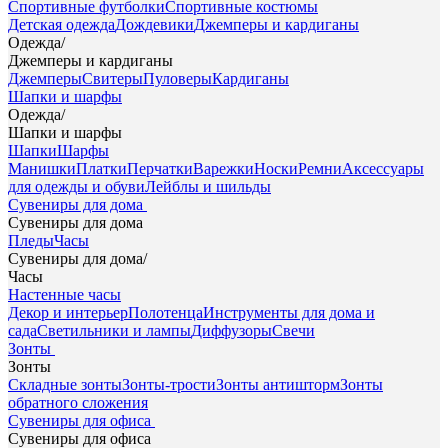
Спортивные футболки
Спортивные костюмы
Детская одежда
Дождевики
Джемперы и кардиганы
Одежда
/
Джемперы и кардиганы
Джемперы
Свитеры
Пуловеры
Кардиганы
Шапки и шарфы
Одежда
/
Шапки и шарфы
Шапки
Шарфы
Манишки
Платки
Перчатки
Варежки
Носки
Ремни
Аксессуары
для одежды и обуви
Лейблы и шильды
Сувениры для дома
Сувениры для дома
Пледы
Часы
Сувениры для дома
/
Часы
Настенные часы
Декор и интерьер
Полотенца
Инструменты для дома и
сада
Светильники и лампы
Диффузоры
Свечи
Зонты
Зонты
Складные зонты
Зонты-трости
Зонты антишторм
Зонты
обратного сложения
Сувениры для офиса
Сувениры для офиса