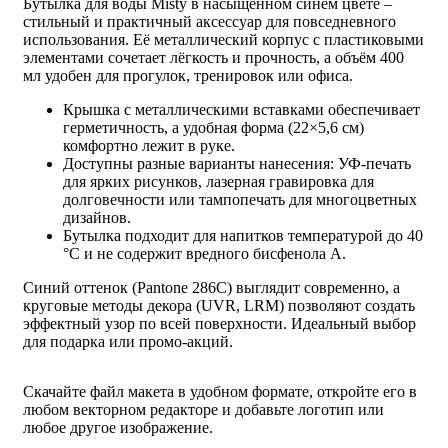
Бутылка для воды Misty в насыщенном синем цвете –
стильный и практичный аксессуар для повседневного
использования. Её металлический корпус с пластиковыми
элементами сочетает лёгкость и прочность, а объём 400
мл удобен для прогулок, тренировок или офиса.
Крышка с металлическими вставками обеспечивает
герметичность, а удобная форма (22×5,6 см)
комфортно лежит в руке.
Доступны разные варианты нанесения: УФ-печать
для ярких рисунков, лазерная гравировка для
долговечности или тампопечать для многоцветных
дизайнов.
Бутылка подходит для напитков температурой до 40
°C и не содержит вредного бисфенола А.
Синий оттенок (Pantone 286C) выглядит современно, а
круговые методы декора (UVR, LRM) позволяют создать
эффектный узор по всей поверхности. Идеальный выбор
для подарка или промо-акций.
Скачайте файл макета в удобном формате, откройте его в
любом векторном редакторе и добавьте логотип или
любое другое изображение.