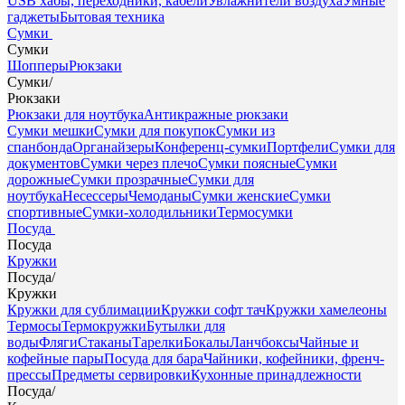
USB хабы, переходники, кабели
Увлажнители воздуха
Умные
гаджеты
Бытовая техника
Сумки
Сумки
Шопперы
Рюкзаки
Сумки
/
Рюкзаки
Рюкзаки для ноутбука
Антикражные рюкзаки
Сумки мешки
Сумки для покупок
Сумки из
спанбонда
Органайзеры
Конференц-сумки
Портфели
Сумки для
документов
Сумки через плечо
Сумки поясные
Сумки
дорожные
Сумки прозрачные
Сумки для
ноутбука
Несессеры
Чемоданы
Сумки женские
Сумки
спортивные
Сумки-холодильники
Термосумки
Посуда
Посуда
Кружки
Посуда
/
Кружки
Кружки для сублимации
Кружки софт тач
Кружки хамелеоны
Термосы
Термокружки
Бутылки для
воды
Фляги
Стаканы
Тарелки
Бокалы
Ланчбоксы
Чайные и
кофейные пары
Посуда для бара
Чайники, кофейники, френч-
прессы
Предметы сервировки
Кухонные принадлежности
Посуда
/