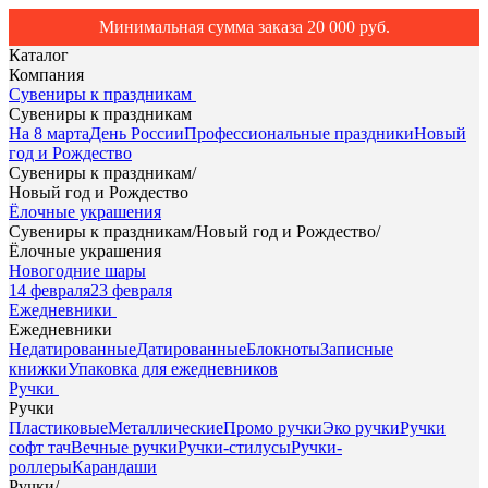
Минимальная сумма заказа 20 000 руб.
Каталог
Компания
Сувениры к праздникам
Сувениры к праздникам
На 8 марта
День России
Профессиональные праздники
Новый
год и Рождество
Сувениры к праздникам
/
Новый год и Рождество
Ёлочные украшения
Сувениры к праздникам
/
Новый год и Рождество
/
Ёлочные украшения
Новогодние шары
14 февраля
23 февраля
Ежедневники
Ежедневники
Недатированные
Датированные
Блокноты
Записные
книжки
Упаковка для ежедневников
Ручки
Ручки
Пластиковые
Металлические
Промо ручки
Эко ручки
Ручки
софт тач
Вечные ручки
Ручки-стилусы
Ручки-
роллеры
Карандаши
Ручки
/