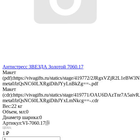
Антистресс ЗВЕЗДА Золотой 7060.17
Макет
(pdf):
https://vivagifts.ru/statics/stage/419772/2JRgxVZjR2L1eB
meta0JzQsNC60LXRgiDihJYyLnBkZg==-.pdf
Макет
(cdr):
https://vivagifts.ru/statics/stage/419771/OAU6DAzTnr7A5a
meta0JzQsNC60LXRgiDihJYxLmNkcg==-.cdr
Вес:
22 кг
Объем, мл:
0
Диаметр шарика:
0
Артикул:
VI-7060.17
ЦЕНА:
1
₽