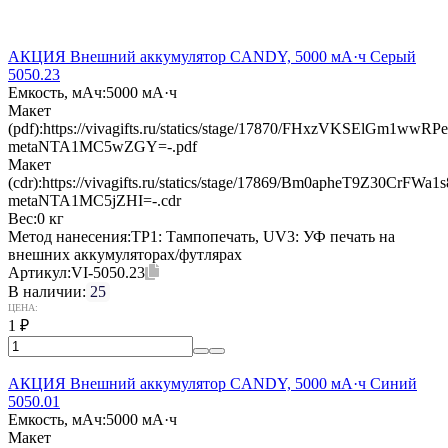
АКЦИЯ Внешний аккумулятор CANDY, 5000 мА·ч Серый
5050.23
Емкость, мАч:
5000 мА·ч
Макет
(pdf):
https://vivagifts.ru/statics/stage/17870/FHxzVKSElGm1wwR
metaNTA1MC5wZGY=-.pdf
Макет
(cdr):
https://vivagifts.ru/statics/stage/17869/Bm0apheT9Z30CrFW
metaNTA1MC5jZHI=-.cdr
Вес:
0 кг
Метод нанесения:
TP1: Тампопечать, UV3: УФ печать на
внешних аккумуляторах/футлярах
Артикул:
VI-5050.23
В наличии:
25
ЦЕНА:
1
₽
АКЦИЯ Внешний аккумулятор CANDY, 5000 мА·ч Синий
5050.01
Емкость, мАч:
5000 мА·ч
Макет