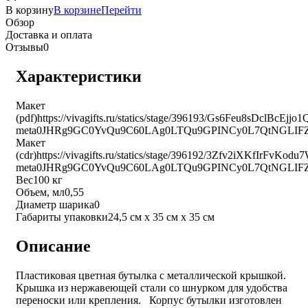
В корзину
В корзине
Перейти
Обзор
Доставка и оплата
Отзывы
0
Характеристики
Макет
(pdf)
https://vivagifts.ru/statics/stage/396193/Gs6Feu8sDclBcEjjo
meta0JHRg9GC0YvQu9C60LAg0LTQu9GPINCy0L7QtNGLI
Макет
(cdr)
https://vivagifts.ru/statics/stage/396192/3Zfv2iXKfIrFvK
meta0JHRg9GC0YvQu9C60LAg0LTQu9GPINCy0L7QtNGLIF
Вес
100 кг
Объем, мл
0,55
Диаметр шарика
0
Габариты упаковки
24,5 см х 35 см х 35 см
Описание
Пластиковая цветная бутылка с металлической крышкой.
Крышка из нержавеющей стали со шнурком для удобства
переноски или крепления. Корпус бутылки изготовлен