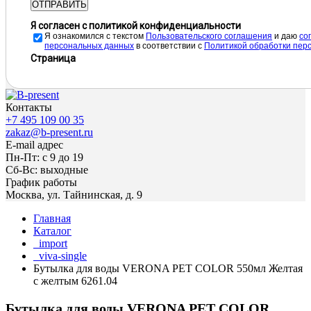
ОТПРАВИТЬ
Я согласен с политикой конфиденциальности
Я ознакомился с текстом
Пользовательского соглашения
и даю
cо
персональных данных
в соответствии с
Политикой обработки пер
Страница
Контакты
+7 495 109 00 35
zakaz@b-present.ru
E-mail адрес
Пн-Пт: с 9 до 19
Сб-Вс: выходные
График работы
Москва, ул. Тайнинская, д. 9
Главная
Каталог
_import
_viva-single
Бутылка для воды VERONA PET COLOR 550мл Желтая
с желтым 6261.04
Бутылка для воды VERONA PET COLOR