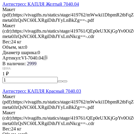
Антистресс КАПЛЯ Желтый 7040.04
Макет
(pdf):
https://vivagifts.ru/statics/stage/419762/mWwki1DbpmR2t
meta0JzQsNC60LXRgiDihJYyLnBkZg==-.pdf
Макет
(cdr):
https://vivagifts.ru/statics/stage/419761/QEp0eUXKjGpY
meta0JzQsNC60LXRgiDihJYxLmNkcg==-.cdr
Вес:
24 кг
Объем, мл:
0
Диаметр шарика:
0
Артикул:
VI-7040.04
В наличии:
2999
ЦЕНА:
1
₽
Антистресс КАПЛЯ Красный 7040.03
Макет
(pdf):
https://vivagifts.ru/statics/stage/419762/mWwki1DbpmR2t
meta0JzQsNC60LXRgiDihJYyLnBkZg==-.pdf
Макет
(cdr):
https://vivagifts.ru/statics/stage/419761/QEp0eUXKjGpY
meta0JzQsNC60LXRgiDihJYxLmNkcg==-.cdr
Вес:
24 кг