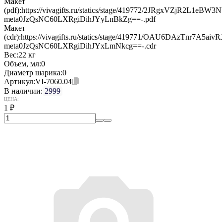
Макет
(pdf):
https://vivagifts.ru/statics/stage/419772/2JRgxVZjR2L1eB
meta0JzQsNC60LXRgiDihJYyLnBkZg==-.pdf
Макет
(cdr):
https://vivagifts.ru/statics/stage/419771/OAU6DAzTnr7A5a
meta0JzQsNC60LXRgiDihJYxLmNkcg==-.cdr
Вес:
22 кг
Объем, мл:
0
Диаметр шарика:
0
Артикул:
VI-7060.04
В наличии:
2999
ЦЕНА:
1
₽