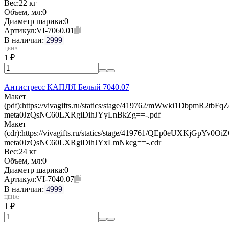
Вес:
22 кг
Объем, мл:
0
Диаметр шарика:
0
Артикул:
VI-7060.01
В наличии:
2999
ЦЕНА:
1
₽
Антистресс КАПЛЯ Белый 7040.07
Макет
(pdf):
https://vivagifts.ru/statics/stage/419762/mWwki1DbpmR2t
meta0JzQsNC60LXRgiDihJYyLnBkZg==-.pdf
Макет
(cdr):
https://vivagifts.ru/statics/stage/419761/QEp0eUXKjGpY
meta0JzQsNC60LXRgiDihJYxLmNkcg==-.cdr
Вес:
24 кг
Объем, мл:
0
Диаметр шарика:
0
Артикул:
VI-7040.07
В наличии:
4999
ЦЕНА:
1
₽