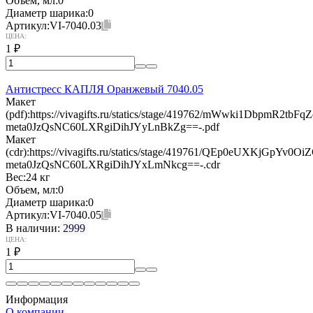
Объем, мл:
0
Диаметр шарика:
0
Артикул:
VI-7040.03
ЦЕНА:
1
₽
Антистресс КАПЛЯ Оранжевый 7040.05
Макет
(pdf):
https://vivagifts.ru/statics/stage/419762/mWwki1DbpmR2t
meta0JzQsNC60LXRgiDihJYyLnBkZg==-.pdf
Макет
(cdr):
https://vivagifts.ru/statics/stage/419761/QEp0eUXKjGpY
meta0JzQsNC60LXRgiDihJYxLmNkcg==-.cdr
Вес:
24 кг
Объем, мл:
0
Диаметр шарика:
0
Артикул:
VI-7040.05
В наличии:
2999
ЦЕНА:
1
₽
Информация
О компании