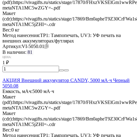
(pdf):
https://vivagifts.ru/statics/stage/17870/FHxzVKSElGm1wwR
metaNTA1MC5wZGY=-.pdf
Макет
(cdr):
https://vivagifts.ru/statics/stage/17869/Bm0apheT9Z30CrFW
metaNTA1MC5jZHI=-.cdr
Вес:
0 кг
Метод нанесения:
TP1: Тампопечать, UV3: УФ печать на
внешних аккумуляторах/футлярах
Артикул:
VI-5050.01
В наличии:
81
ЦЕНА:
1
₽
АКЦИЯ Внешний аккумулятор CANDY, 5000 мА·ч Черный
5050.08
Емкость, мАч:
5000 мА·ч
Макет
(pdf):
https://vivagifts.ru/statics/stage/17870/FHxzVKSElGm1wwR
metaNTA1MC5wZGY=-.pdf
Макет
(cdr):
https://vivagifts.ru/statics/stage/17869/Bm0apheT9Z30CrFW
metaNTA1MC5jZHI=-.cdr
Вес:
0 кг
Метод нанесения:
TP1: Тампопечать, UV3: УФ печать на