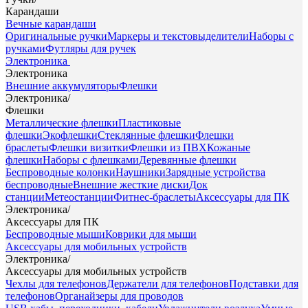
Карандаши
Вечные карандаши
Оригинальные ручки
Маркеры и текстовыделители
Наборы с
ручками
Футляры для ручек
Электроника
Электроника
Внешние аккумуляторы
Флешки
Электроника
/
Флешки
Металлические флешки
Пластиковые
флешки
Экофлешки
Стеклянные флешки
Флешки
браслеты
Флешки визитки
Флешки из ПВХ
Кожаные
флешки
Наборы с флешками
Деревянные флешки
Беспроводные колонки
Наушники
Зарядные устройства
беспроводные
Внешние жесткие диски
Док
станции
Метеостанции
Фитнес-браслеты
Аксессуары для ПК
Электроника
/
Аксессуары для ПК
Беспроводные мыши
Коврики для мыши
Аксессуары для мобильных устройств
Электроника
/
Аксессуары для мобильных устройств
Чехлы для телефонов
Держатели для телефонов
Подставки для
телефонов
Органайзеры для проводов