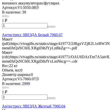
внешних аккумуляторах/футлярах
Артикул:
VI-5050.08
В наличии:
39
ЦЕНА:
1
₽
Антистресс ЗВЕЗДА Белый 7060.07
Макет
(pdf):
https://vivagifts.ru/statics/stage/419772/2JRgxVZjR2L1eB
meta0JzQsNC60LXRgiDihJYyLnBkZg==-.pdf
Макет
(cdr):
https://vivagifts.ru/statics/stage/419771/OAU6DAzTnr7A5a
meta0JzQsNC60LXRgiDihJYxLmNkcg==-.cdr
Вес:
22 кг
Объем, мл:
0
Диаметр шарика:
0
Артикул:
VI-7060.07
В наличии:
2999
ЦЕНА:
1
₽
Антистресс ЗВЕЗДА Желтый 7060.04