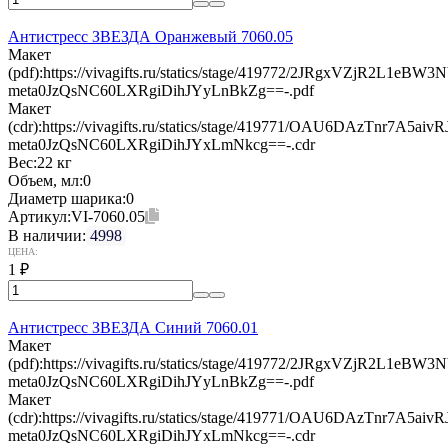
Антистресс ЗВЕЗДА Оранжевый 7060.05
Макет
(pdf):
https://vivagifts.ru/statics/stage/419772/2JRgxVZjR2L1eB
meta0JzQsNC60LXRgiDihJYyLnBkZg==-.pdf
Макет
(cdr):
https://vivagifts.ru/statics/stage/419771/OAU6DAzTnr7A5a
meta0JzQsNC60LXRgiDihJYxLmNkcg==-.cdr
Вес:
22 кг
Объем, мл:
0
Диаметр шарика:
0
Артикул:
VI-7060.05
В наличии:
4998
ЦЕНА:
1
₽
Антистресс ЗВЕЗДА Синий 7060.01
Макет
(pdf):
https://vivagifts.ru/statics/stage/419772/2JRgxVZjR2L1eB
meta0JzQsNC60LXRgiDihJYyLnBkZg==-.pdf
Макет
(cdr):
https://vivagifts.ru/statics/stage/419771/OAU6DAzTnr7A5a
meta0JzQsNC60LXRgiDihJYxLmNkcg==-.cdr