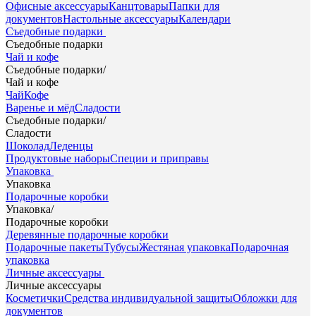
Офисные аксессуары
Канцтовары
Папки для
документов
Настольные аксессуары
Календари
Съедобные подарки
Съедобные подарки
Чай и кофе
Съедобные подарки
/
Чай и кофе
Чай
Кофе
Варенье и мёд
Сладости
Съедобные подарки
/
Сладости
Шоколад
Леденцы
Продуктовые наборы
Специи и приправы
Упаковка
Упаковка
Подарочные коробки
Упаковка
/
Подарочные коробки
Деревянные подарочные коробки
Подарочные пакеты
Тубусы
Жестяная упаковка
Подарочная
упаковка
Личные аксессуары
Личные аксессуары
Косметички
Средства индивидуальной защиты
Обложки для
документов