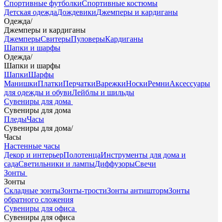
Спортивные футболки
Спортивные костюмы
Детская одежда
Дождевики
Джемперы и кардиганы
Одежда
/
Джемперы и кардиганы
Джемперы
Свитеры
Пуловеры
Кардиганы
Шапки и шарфы
Одежда
/
Шапки и шарфы
Шапки
Шарфы
Манишки
Платки
Перчатки
Варежки
Носки
Ремни
Аксессуары
для одежды и обуви
Лейблы и шильды
Сувениры для дома
Сувениры для дома
Пледы
Часы
Сувениры для дома
/
Часы
Настенные часы
Декор и интерьер
Полотенца
Инструменты для дома и
сада
Светильники и лампы
Диффузоры
Свечи
Зонты
Зонты
Складные зонты
Зонты-трости
Зонты антишторм
Зонты
обратного сложения
Сувениры для офиса
Сувениры для офиса