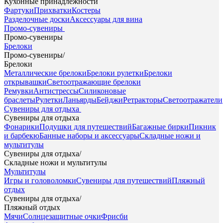
Кухонные принадлежности
Фартуки
Прихватки
Костеры
Разделочные доски
Аксессуары для вина
Промо-сувениры
Промо-сувениры
Брелоки
Промо-сувениры
/
Брелоки
Металлические брелоки
Брелоки рулетки
Брелоки
открывашки
Светоотражающие брелоки
Ремувки
Антистрессы
Силиконовые
браслеты
Рулетки
Ланьярды
Бейджи
Ретракторы
Светоотражатели
Сувениры для отдыха
Сувениры для отдыха
Фонарики
Подушки для путешествий
Багажные бирки
Пикник
и барбекю
Банные наборы и аксессуары
Складные ножи и
мультитулы
Сувениры для отдыха
/
Складные ножи и мультитулы
Мультитулы
Игры и головоломки
Сувениры для путешествий
Пляжный
отдых
Сувениры для отдыха
/
Пляжный отдых
Мячи
Солнцезащитные очки
Фрисби