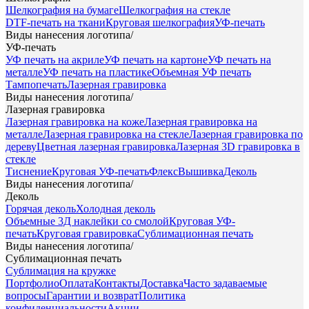
Шелкография на бумаге
Шелкография на стекле
DTF-печать на ткани
Круговая шелкография
УФ-печать
Виды нанесения логотипа
/
УФ-печать
УФ печать на акриле
УФ печать на картоне
УФ печать на
металле
УФ печать на пластике
Объемная УФ печать
Тампопечать
Лазерная гравировка
Виды нанесения логотипа
/
Лазерная гравировка
Лазерная гравировка на коже
Лазерная гравировка на
металле
Лазерная гравировка на стекле
Лазерная гравировка по
дереву
Цветная лазерная гравировка
Лазерная 3D гравировка в
стекле
Тиснение
Круговая УФ-печать
Флекс
Вышивка
Деколь
Виды нанесения логотипа
/
Деколь
Горячая деколь
Холодная деколь
Объемные 3Д наклейки со смолой
Круговая УФ-
печать
Круговая гравировка
Сублимационная печать
Виды нанесения логотипа
/
Сублимационная печать
Сублимация на кружке
Портфолио
Оплата
Контакты
Доставка
Часто задаваемые
вопросы
Гарантии и возврат
Политика
конфиденциальности
Акции