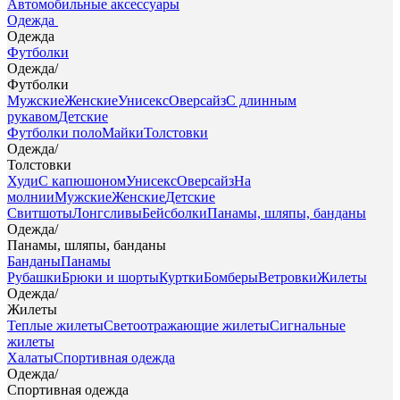
Автомобильные аксессуары
Одежда
Одежда
Футболки
Одежда
/
Футболки
Мужские
Женские
Унисекс
Оверсайз
С длинным
рукавом
Детские
Футболки поло
Майки
Толстовки
Одежда
/
Толстовки
Худи
С капюшоном
Унисекс
Оверсайз
На
молнии
Мужские
Женские
Детские
Свитшоты
Лонгсливы
Бейсболки
Панамы, шляпы, банданы
Одежда
/
Панамы, шляпы, банданы
Банданы
Панамы
Рубашки
Брюки и шорты
Куртки
Бомберы
Ветровки
Жилеты
Одежда
/
Жилеты
Теплые жилеты
Светоотражающие жилеты
Сигнальные
жилеты
Халаты
Спортивная одежда
Одежда
/
Спортивная одежда