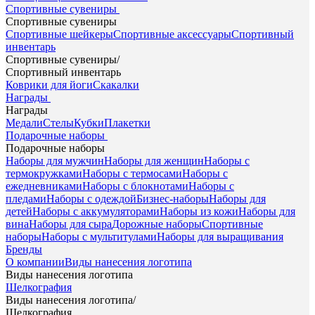
Спортивные сувениры
Спортивные сувениры
Спортивные шейкеры
Спортивные аксессуары
Спортивный
инвентарь
Спортивные сувениры
/
Спортивный инвентарь
Коврики для йоги
Скакалки
Награды
Награды
Медали
Стелы
Кубки
Плакетки
Подарочные наборы
Подарочные наборы
Наборы для мужчин
Наборы для женщин
Наборы с
термокружками
Наборы с термосами
Наборы с
ежедневниками
Наборы с блокнотами
Наборы с
пледами
Наборы с одеждой
Бизнес-наборы
Наборы для
детей
Наборы с аккумуляторами
Наборы из кожи
Наборы для
вина
Наборы для сыра
Дорожные наборы
Спортивные
наборы
Наборы с мультитулами
Наборы для выращивания
Бренды
О компании
Виды нанесения логотипа
Виды нанесения логотипа
Шелкография
Виды нанесения логотипа
/
Шелкография