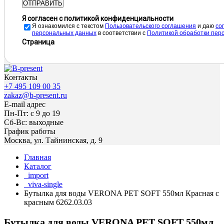
ОТПРАВИТЬ
Я согласен с политикой конфиденциальности
Я ознакомился с текстом
Пользовательского соглашения
и даю
cо
персональных данных
в соответствии с
Политикой обработки пер
Страница
Контакты
+7 495 109 00 35
zakaz@b-present.ru
E-mail адрес
Пн-Пт: с 9 до 19
Сб-Вс: выходные
График работы
Москва, ул. Тайнинская, д. 9
Главная
Каталог
_import
_viva-single
Бутылка для воды VERONA PET SOFT 550мл Красная с
красным 6262.03.03
Бутылка для воды VERONA PET SOFT 550мл