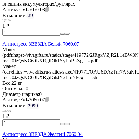
внешних аккумуляторах/футлярах
Артикул:
VI-5050.08
В наличии:
39
ЦЕНА:
1
₽
Антистресс ЗВЕЗДА Белый 7060.07
Макет
(pdf):
https://vivagifts.ru/statics/stage/419772/2JRgxVZjR2L1eB
meta0JzQsNC60LXRgiDihJYyLnBkZg==-.pdf
Макет
(cdr):
https://vivagifts.ru/statics/stage/419771/OAU6DAzTnr7A5a
meta0JzQsNC60LXRgiDihJYxLmNkcg==-.cdr
Вес:
22 кг
Объем, мл:
0
Диаметр шарика:
0
Артикул:
VI-7060.07
В наличии:
2999
ЦЕНА:
1
₽
Антистресс ЗВЕЗДА Желтый 7060.04