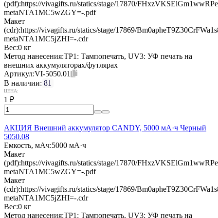
(pdf):
https://vivagifts.ru/statics/stage/17870/FHxzVKSElGm1wwR
metaNTA1MC5wZGY=-.pdf
Макет
(cdr):
https://vivagifts.ru/statics/stage/17869/Bm0apheT9Z30CrFW
metaNTA1MC5jZHI=-.cdr
Вес:
0 кг
Метод нанесения:
TP1: Тампопечать, UV3: УФ печать на
внешних аккумуляторах/футлярах
Артикул:
VI-5050.01
В наличии:
81
ЦЕНА:
1
₽
АКЦИЯ Внешний аккумулятор CANDY, 5000 мА·ч Черный
5050.08
Емкость, мАч:
5000 мА·ч
Макет
(pdf):
https://vivagifts.ru/statics/stage/17870/FHxzVKSElGm1wwR
metaNTA1MC5wZGY=-.pdf
Макет
(cdr):
https://vivagifts.ru/statics/stage/17869/Bm0apheT9Z30CrFW
metaNTA1MC5jZHI=-.cdr
Вес:
0 кг
Метод нанесения:
TP1: Тампопечать, UV3: УФ печать на