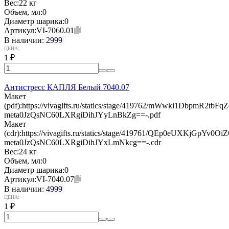
Вес:
22 кг
Объем, мл:
0
Диаметр шарика:
0
Артикул:
VI-7060.01
В наличии:
2999
ЦЕНА:
1
₽
Антистресс КАПЛЯ Белый 7040.07
Макет
(pdf):
https://vivagifts.ru/statics/stage/419762/mWwki1DbpmR2t
meta0JzQsNC60LXRgiDihJYyLnBkZg==-.pdf
Макет
(cdr):
https://vivagifts.ru/statics/stage/419761/QEp0eUXKjGpY
meta0JzQsNC60LXRgiDihJYxLmNkcg==-.cdr
Вес:
24 кг
Объем, мл:
0
Диаметр шарика:
0
Артикул:
VI-7040.07
В наличии:
4999
ЦЕНА:
1
₽