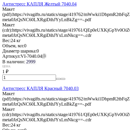
Антистресс КАПЛЯ Желтый 7040.04
Макет
(pdf):
https://vivagifts.ru/statics/stage/419762/mWwki1DbpmR2t
meta0JzQsNC60LXRgiDihJYyLnBkZg==-.pdf
Макет
(cdr):
https://vivagifts.ru/statics/stage/419761/QEp0eUXKjGpY
meta0JzQsNC60LXRgiDihJYxLmNkcg==-.cdr
Вес:
24 кг
Объем, мл:
0
Диаметр шарика:
0
Артикул:
VI-7040.04
В наличии:
2999
ЦЕНА:
1
₽
Антистресс КАПЛЯ Красный 7040.03
Макет
(pdf):
https://vivagifts.ru/statics/stage/419762/mWwki1DbpmR2t
meta0JzQsNC60LXRgiDihJYyLnBkZg==-.pdf
Макет
(cdr):
https://vivagifts.ru/statics/stage/419761/QEp0eUXKjGpY
meta0JzQsNC60LXRgiDihJYxLmNkcg==-.cdr
Вес:
24 кг