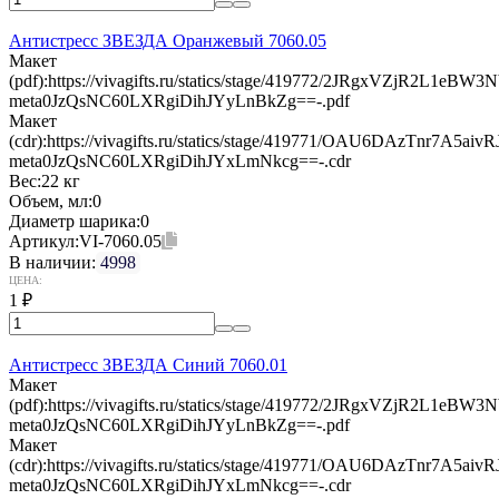
Антистресс ЗВЕЗДА Оранжевый 7060.05
Макет
(pdf):
https://vivagifts.ru/statics/stage/419772/2JRgxVZjR2L1eB
meta0JzQsNC60LXRgiDihJYyLnBkZg==-.pdf
Макет
(cdr):
https://vivagifts.ru/statics/stage/419771/OAU6DAzTnr7A5a
meta0JzQsNC60LXRgiDihJYxLmNkcg==-.cdr
Вес:
22 кг
Объем, мл:
0
Диаметр шарика:
0
Артикул:
VI-7060.05
В наличии:
4998
ЦЕНА:
1
₽
Антистресс ЗВЕЗДА Синий 7060.01
Макет
(pdf):
https://vivagifts.ru/statics/stage/419772/2JRgxVZjR2L1eB
meta0JzQsNC60LXRgiDihJYyLnBkZg==-.pdf
Макет
(cdr):
https://vivagifts.ru/statics/stage/419771/OAU6DAzTnr7A5a
meta0JzQsNC60LXRgiDihJYxLmNkcg==-.cdr