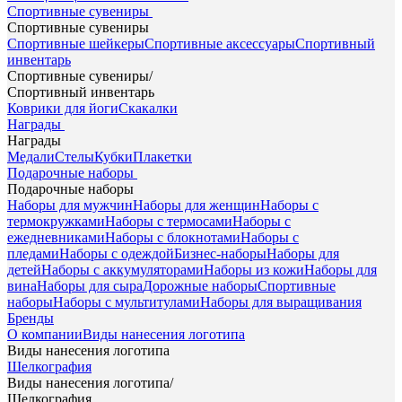
Спортивные сувениры
Спортивные сувениры
Спортивные шейкеры
Спортивные аксессуары
Спортивный
инвентарь
Спортивные сувениры
/
Спортивный инвентарь
Коврики для йоги
Скакалки
Награды
Награды
Медали
Стелы
Кубки
Плакетки
Подарочные наборы
Подарочные наборы
Наборы для мужчин
Наборы для женщин
Наборы с
термокружками
Наборы с термосами
Наборы с
ежедневниками
Наборы с блокнотами
Наборы с
пледами
Наборы с одеждой
Бизнес-наборы
Наборы для
детей
Наборы с аккумуляторами
Наборы из кожи
Наборы для
вина
Наборы для сыра
Дорожные наборы
Спортивные
наборы
Наборы с мультитулами
Наборы для выращивания
Бренды
О компании
Виды нанесения логотипа
Виды нанесения логотипа
Шелкография
Виды нанесения логотипа
/
Шелкография