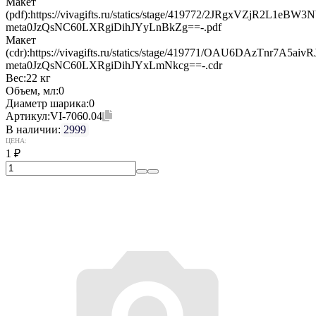
Макет
(pdf):
https://vivagifts.ru/statics/stage/419772/2JRgxVZjR2L1eB
meta0JzQsNC60LXRgiDihJYyLnBkZg==-.pdf
Макет
(cdr):
https://vivagifts.ru/statics/stage/419771/OAU6DAzTnr7A5a
meta0JzQsNC60LXRgiDihJYxLmNkcg==-.cdr
Вес:
22 кг
Объем, мл:
0
Диаметр шарика:
0
Артикул:
VI-7060.04
В наличии:
2999
ЦЕНА:
1
₽