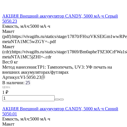
АКЦИЯ Внешний аккумулятор CANDY, 5000 мА·ч Серый
5050.23
Емкость, мАч:
5000 мА·ч
Макет
(pdf):
https://vivagifts.ru/statics/stage/17870/FHxzVKSElGm1wwR
metaNTA1MC5wZGY=-.pdf
Макет
(cdr):
https://vivagifts.ru/statics/stage/17869/Bm0apheT9Z30CrFW
metaNTA1MC5jZHI=-.cdr
Вес:
0 кг
Метод нанесения:
TP1: Тампопечать, UV3: УФ печать на
внешних аккумуляторах/футлярах
Артикул:
VI-5050.23
В наличии:
25
ЦЕНА:
1
₽
АКЦИЯ Внешний аккумулятор CANDY, 5000 мА·ч Синий
5050.01
Емкость, мАч:
5000 мА·ч
Макет