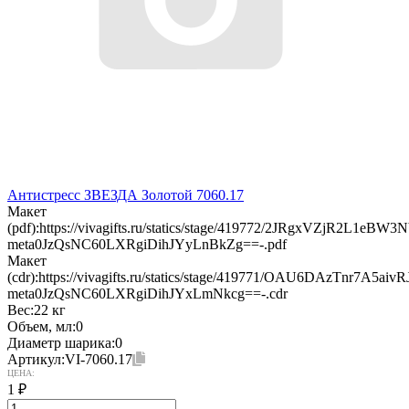
Антистресс ЗВЕЗДА Золотой 7060.17
Макет
(pdf):
https://vivagifts.ru/statics/stage/419772/2JRgxVZjR2L1eB
meta0JzQsNC60LXRgiDihJYyLnBkZg==-.pdf
Макет
(cdr):
https://vivagifts.ru/statics/stage/419771/OAU6DAzTnr7A5a
meta0JzQsNC60LXRgiDihJYxLmNkcg==-.cdr
Вес:
22 кг
Объем, мл:
0
Диаметр шарика:
0
Артикул:
VI-7060.17
ЦЕНА:
1
₽