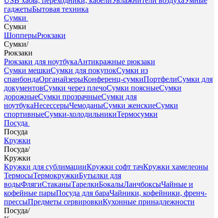
USB хабы, переходники, кабели
Увлажнители воздуха
Умные
гаджеты
Бытовая техника
Сумки
Сумки
Шопперы
Рюкзаки
Сумки
/
Рюкзаки
Рюкзаки для ноутбука
Антикражные рюкзаки
Сумки мешки
Сумки для покупок
Сумки из
спанбонда
Органайзеры
Конференц-сумки
Портфели
Сумки для
документов
Сумки через плечо
Сумки поясные
Сумки
дорожные
Сумки прозрачные
Сумки для
ноутбука
Несессеры
Чемоданы
Сумки женские
Сумки
спортивные
Сумки-холодильники
Термосумки
Посуда
Посуда
Кружки
Посуда
/
Кружки
Кружки для сублимации
Кружки софт тач
Кружки хамелеоны
Термосы
Термокружки
Бутылки для
воды
Фляги
Стаканы
Тарелки
Бокалы
Ланчбоксы
Чайные и
кофейные пары
Посуда для бара
Чайники, кофейники, френч-
прессы
Предметы сервировки
Кухонные принадлежности
Посуда
/