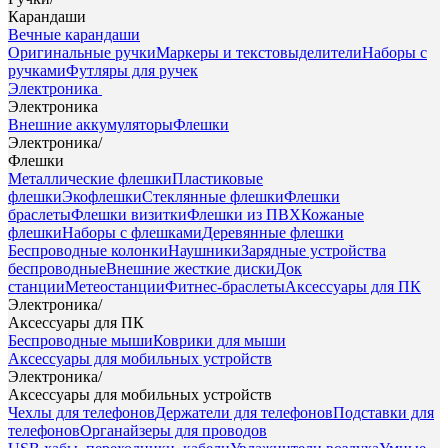
Карандаши
Вечные карандаши
Оригинальные ручки
Маркеры и текстовыделители
Наборы с
ручками
Футляры для ручек
Электроника
Электроника
Внешние аккумуляторы
Флешки
Электроника
/
Флешки
Металлические флешки
Пластиковые
флешки
Экофлешки
Стеклянные флешки
Флешки
браслеты
Флешки визитки
Флешки из ПВХ
Кожаные
флешки
Наборы с флешками
Деревянные флешки
Беспроводные колонки
Наушники
Зарядные устройства
беспроводные
Внешние жесткие диски
Док
станции
Метеостанции
Фитнес-браслеты
Аксессуары для ПК
Электроника
/
Аксессуары для ПК
Беспроводные мыши
Коврики для мыши
Аксессуары для мобильных устройств
Электроника
/
Аксессуары для мобильных устройств
Чехлы для телефонов
Держатели для телефонов
Подставки для
телефонов
Органайзеры для проводов