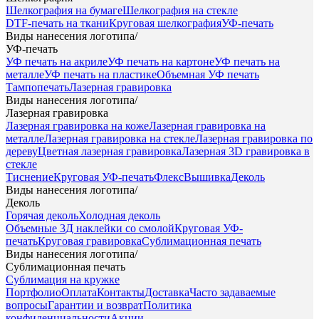
Шелкография на бумаге
Шелкография на стекле
DTF-печать на ткани
Круговая шелкография
УФ-печать
Виды нанесения логотипа
/
УФ-печать
УФ печать на акриле
УФ печать на картоне
УФ печать на
металле
УФ печать на пластике
Объемная УФ печать
Тампопечать
Лазерная гравировка
Виды нанесения логотипа
/
Лазерная гравировка
Лазерная гравировка на коже
Лазерная гравировка на
металле
Лазерная гравировка на стекле
Лазерная гравировка по
дереву
Цветная лазерная гравировка
Лазерная 3D гравировка в
стекле
Тиснение
Круговая УФ-печать
Флекс
Вышивка
Деколь
Виды нанесения логотипа
/
Деколь
Горячая деколь
Холодная деколь
Объемные 3Д наклейки со смолой
Круговая УФ-
печать
Круговая гравировка
Сублимационная печать
Виды нанесения логотипа
/
Сублимационная печать
Сублимация на кружке
Портфолио
Оплата
Контакты
Доставка
Часто задаваемые
вопросы
Гарантии и возврат
Политика
конфиденциальности
Акции