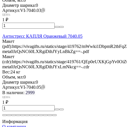
Объем, мл:
0
Диаметр шарика:
0
Артикул:
VI-7040.03
ЦЕНА:
1
₽
Антистресс КАПЛЯ Оранжевый 7040.05
Макет
(pdf):
https://vivagifts.ru/statics/stage/419762/mWwki1DbpmR2t
meta0JzQsNC60LXRgiDihJYyLnBkZg==-.pdf
Макет
(cdr):
https://vivagifts.ru/statics/stage/419761/QEp0eUXKjGpY
meta0JzQsNC60LXRgiDihJYxLmNkcg==-.cdr
Вес:
24 кг
Объем, мл:
0
Диаметр шарика:
0
Артикул:
VI-7040.05
В наличии:
2999
ЦЕНА:
1
₽
Информация
О компании