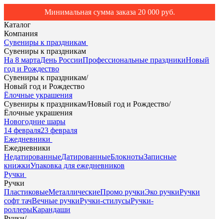
Минимальная сумма заказа 20 000 руб.
Каталог
Компания
Сувениры к праздникам
Сувениры к праздникам
На 8 марта
День России
Профессиональные праздники
Новый
год и Рождество
Сувениры к праздникам
/
Новый год и Рождество
Ёлочные украшения
Сувениры к праздникам
/
Новый год и Рождество
/
Ёлочные украшения
Новогодние шары
14 февраля
23 февраля
Ежедневники
Ежедневники
Недатированные
Датированные
Блокноты
Записные
книжки
Упаковка для ежедневников
Ручки
Ручки
Пластиковые
Металлические
Промо ручки
Эко ручки
Ручки
софт тач
Вечные ручки
Ручки-стилусы
Ручки-
роллеры
Карандаши
Ручки
/