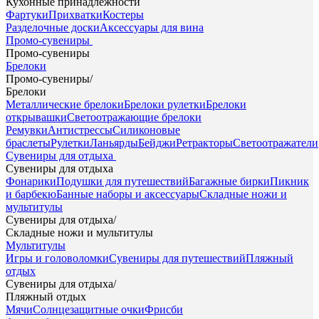
Кухонные принадлежности
Фартуки
Прихватки
Костеры
Разделочные доски
Аксессуары для вина
Промо-сувениры
Промо-сувениры
Брелоки
Промо-сувениры
/
Брелоки
Металлические брелоки
Брелоки рулетки
Брелоки
открывашки
Светоотражающие брелоки
Ремувки
Антистрессы
Силиконовые
браслеты
Рулетки
Ланьярды
Бейджи
Ретракторы
Светоотражатели
Сувениры для отдыха
Сувениры для отдыха
Фонарики
Подушки для путешествий
Багажные бирки
Пикник
и барбекю
Банные наборы и аксессуары
Складные ножи и
мультитулы
Сувениры для отдыха
/
Складные ножи и мультитулы
Мультитулы
Игры и головоломки
Сувениры для путешествий
Пляжный
отдых
Сувениры для отдыха
/
Пляжный отдых
Мячи
Солнцезащитные очки
Фрисби