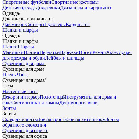
Спортивные футболки
Спортивные костюмы
Детская одежда
Дождевики
Джемперы и кардиганы
Одежда
/
Джемперы и кардиганы
Джемперы
Свитеры
Пуловеры
Кардиганы
Шапки и шарфы
Одежда
/
Шапки и шарфы
Шапки
Шарфы
Манишки
Платки
Перчатки
Варежки
Носки
Ремни
Аксессуары
для одежды и обуви
Лейблы и шильды
Сувениры для дома
Сувениры для дома
Пледы
Часы
Сувениры для дома
/
Часы
Настенные часы
Декор и интерьер
Полотенца
Инструменты для дома и
сада
Светильники и лампы
Диффузоры
Свечи
Зонты
Зонты
Складные зонты
Зонты-трости
Зонты антишторм
Зонты
обратного сложения
Сувениры для офиса
Сувениры для офиса