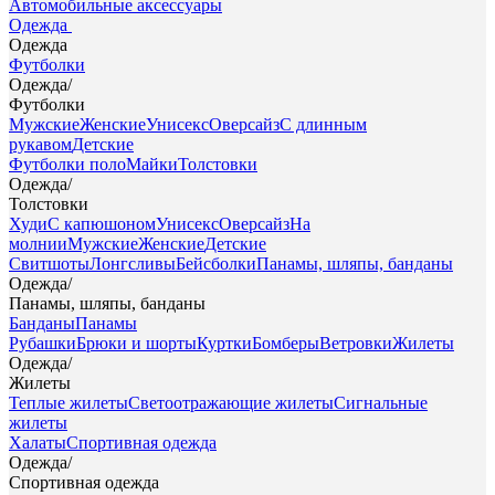
Автомобильные аксессуары
Одежда
Одежда
Футболки
Одежда
/
Футболки
Мужские
Женские
Унисекс
Оверсайз
С длинным
рукавом
Детские
Футболки поло
Майки
Толстовки
Одежда
/
Толстовки
Худи
С капюшоном
Унисекс
Оверсайз
На
молнии
Мужские
Женские
Детские
Свитшоты
Лонгсливы
Бейсболки
Панамы, шляпы, банданы
Одежда
/
Панамы, шляпы, банданы
Банданы
Панамы
Рубашки
Брюки и шорты
Куртки
Бомберы
Ветровки
Жилеты
Одежда
/
Жилеты
Теплые жилеты
Светоотражающие жилеты
Сигнальные
жилеты
Халаты
Спортивная одежда
Одежда
/
Спортивная одежда