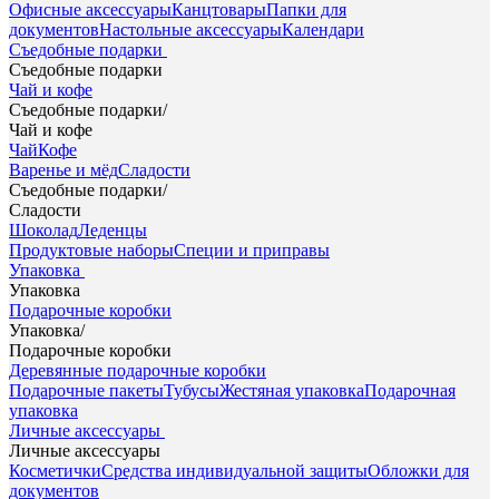
Офисные аксессуары
Канцтовары
Папки для
документов
Настольные аксессуары
Календари
Съедобные подарки
Съедобные подарки
Чай и кофе
Съедобные подарки
/
Чай и кофе
Чай
Кофе
Варенье и мёд
Сладости
Съедобные подарки
/
Сладости
Шоколад
Леденцы
Продуктовые наборы
Специи и приправы
Упаковка
Упаковка
Подарочные коробки
Упаковка
/
Подарочные коробки
Деревянные подарочные коробки
Подарочные пакеты
Тубусы
Жестяная упаковка
Подарочная
упаковка
Личные аксессуары
Личные аксессуары
Косметички
Средства индивидуальной защиты
Обложки для
документов