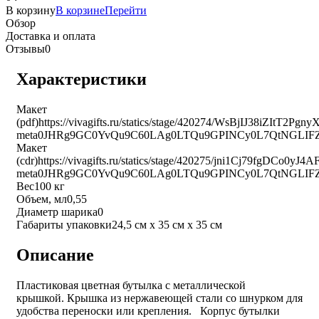
В корзину
В корзине
Перейти
Обзор
Доставка и оплата
Отзывы
0
Характеристики
Макет
(pdf)
https://vivagifts.ru/statics/stage/420274/WsBjIJ38iZItT2Pg
meta0JHRg9GC0YvQu9C60LAg0LTQu9GPINCy0L7QtNGLI
Макет
(cdr)
https://vivagifts.ru/statics/stage/420275/jni1Cj79fgDCo
meta0JHRg9GC0YvQu9C60LAg0LTQu9GPINCy0L7QtNGLIF
Вес
100 кг
Объем, мл
0,55
Диаметр шарика
0
Габариты упаковки
24,5 см х 35 см х 35 см
Описание
Пластиковая цветная бутылка с металлической
крышкой. Крышка из нержавеющей стали со шнурком для
удобства переноски или крепления. Корпус бутылки