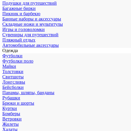
Подушки для путешествий
Багажные бирки
Пикник и барбекю
Банные наборы и аксессуары
Складные ножи и мультитулы
Игры и головоломки
Сувениры для путешествий
Пляжный отдых
Автомобильные аксессуары
Одежда
Футболки
Футболки поло
Майки
Толстовки
Свитшоты
Лонгсливы
Бейсболки
Панамы, шляпы, банданы
Рубашки
Брюки и шорты
Куртки
Бомберы
Ветровки
Жилеты
Халаты