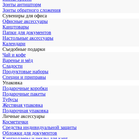
Зонты антишторм
Зонты обратного сложения
Сувениры для офиса
Офисные аксессуары
Канцтовары
Папки для документов
Настольные аксессуары
Календари
Съедобные подарки
Чай и кофе
Варенье и мёд
Сладости
Продуктовые наборы
Специи и приправы
Упаковка
Подарочные коробки
Подарочные пакеты
Тубусы
Жестяная упаковка
Подарочная упаковка
Личные аксессуары
Косметички
Средства индивидуальной защиты
Обложки для документов
Картхолдеры и чехлы для карт