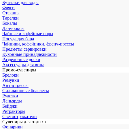
Бутылки для воды
Фляги
Стаканы
Тарелки
Бокалы
Ланчбоксы
Чайные и кофейные пары
Посуда для бара
Чайники, кофейники, френч-прессы
Предметы сервировки
Кухонные принадлежности
Разделочные доски
Аксессуары для вина
Промо-сувениры
Брелоки
Ремувки
Антистрессы
Силиконовые браслеты
Рулетки
Ланьярды
Бейджи
Ретракторы
Светоотражатели
Сувениры для отдыха
Фонарики