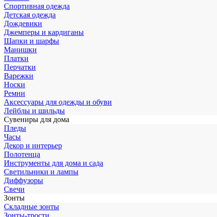
Спортивная одежда
Детская одежда
Дождевики
Джемперы и кардиганы
Шапки и шарфы
Манишки
Платки
Перчатки
Варежки
Носки
Ремни
Аксессуары для одежды и обуви
Лейблы и шильды
Сувениры для дома
Пледы
Часы
Декор и интерьер
Полотенца
Инструменты для дома и сада
Светильники и лампы
Диффузоры
Свечи
Зонты
Складные зонты
Зонты-трости