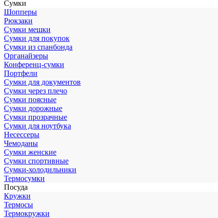
Сумки
Шопперы
Рюкзаки
Сумки мешки
Сумки для покупок
Сумки из спанбонда
Органайзеры
Конференц-сумки
Портфели
Сумки для документов
Сумки через плечо
Сумки поясные
Сумки дорожные
Сумки прозрачные
Сумки для ноутбука
Несессеры
Чемоданы
Сумки женские
Сумки спортивные
Сумки-холодильники
Термосумки
Посуда
Кружки
Термосы
Термокружки