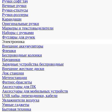
Ручки софт тач
Вечные ручки
Ручки-стилусы
Ручки-роллеры
Карандаши
Оригинальные ручки
Маркеры и текстовыделители
Наборы с ручками
Футляры для ручек
Электроника
Внешние аккумуляторы
Флешки
Беспроводные колонки
Наушники
Зарядные устройства беспроводные
Внешние жесткие диски
Док станции
Метеостанции
Фитнес-браслеты
Аксессуары для ПК
Аксессуары для мобильных устройств
USB хабы, переходники, кабели
Увлажнители воздуха
Умные гаджеты
Бытовая техника