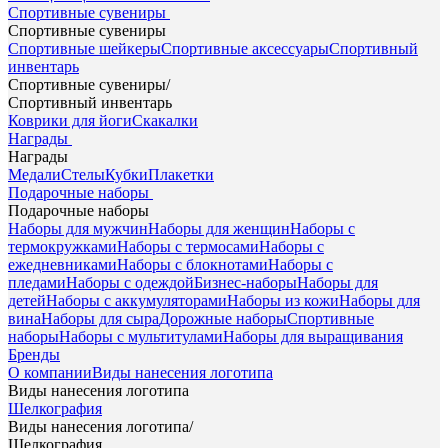
Спортивные сувениры
Спортивные сувениры
Спортивные шейкеры
Спортивные аксессуары
Спортивный
инвентарь
Спортивные сувениры
/
Спортивный инвентарь
Коврики для йоги
Скакалки
Награды
Награды
Медали
Стелы
Кубки
Плакетки
Подарочные наборы
Подарочные наборы
Наборы для мужчин
Наборы для женщин
Наборы с
термокружками
Наборы с термосами
Наборы с
ежедневниками
Наборы с блокнотами
Наборы с
пледами
Наборы с одеждой
Бизнес-наборы
Наборы для
детей
Наборы с аккумуляторами
Наборы из кожи
Наборы для
вина
Наборы для сыра
Дорожные наборы
Спортивные
наборы
Наборы с мультитулами
Наборы для выращивания
Бренды
О компании
Виды нанесения логотипа
Виды нанесения логотипа
Шелкография
Виды нанесения логотипа
/
Шелкография