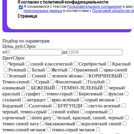
Я согласен с политикой конфиденциальности
Я ознакомился с текстом
Пользовательского соглашения
и даю
персональных данных
в соответствии с
Политикой обработки п
Страница
Подбор по параметрам
Цена, руб.
Сброс
от
до
Цвет
Сброс
Черный
синий классический
Серебристый
Красный
Розовый
Белый
Желтый
Оранжевый
ярко-синий
Зеленый
Синий
зеленое яблоко
КОРИЧНЕВЫЙ
Темно-синий
Серый
Фиолетовый
Голубой
оливковый
БЕЖЕВЫЙ
ТЕМНО-ЗЕЛЕНЫЙ
черный/
красный
графит
темно-серый
Бирюзовый
фуксия
стальной
антрацит
ярко-зелёный
серый меланж
Бордовый
Салатовый
БУРГУНДИ
светло-зеленый
черный, темно-серый
синий нэйви
сиреневый
горчичный
storm grey
белый, красный, синий, черный
темно синий navy
баклажановый
королевский синий
темно-синий меланж
темно-серый меланж