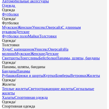
Автомобильные аксессуары
Одежда
Одежда
Футболки
Одежда
/
Футболки
Мужские
Женские
Унисекс
Оверсайз
С длинным
рукавом
Детские
Футболки поло
Майки
Толстовки
Одежда
/
Толстовки
Худи
С капюшоном
Унисекс
Оверсайз
На
молнии
Мужские
Женские
Детские
Свитшоты
Лонгсливы
Бейсболки
Панамы, шляпы, банданы
Одежда
/
Панамы, шляпы, банданы
Банданы
Панамы
Рубашки
Брюки и шорты
Куртки
Бомберы
Ветровки
Жилеты
Одежда
/
Жилеты
Теплые жилеты
Светоотражающие жилеты
Сигнальные
жилеты
Халаты
Спортивная одежда
Одежда
/
Спортивная одежда