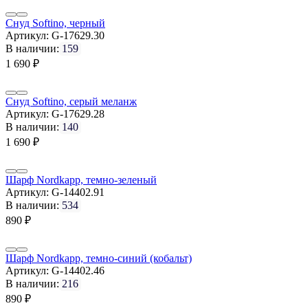
Снуд Softino, черный
Артикул:
G-17629.30
В наличии:
159
1 690
₽
Снуд Softino, серый меланж
Артикул:
G-17629.28
В наличии:
140
1 690
₽
Шарф Nordkapp, темно-зеленый
Артикул:
G-14402.91
В наличии:
534
890
₽
Шарф Nordkapp, темно-синий (кобальт)
Артикул:
G-14402.46
В наличии:
216
890
₽