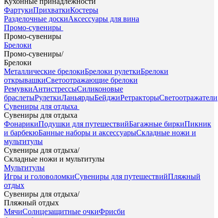
Кухонные принадлежности
Фартуки
Прихватки
Костеры
Разделочные доски
Аксессуары для вина
Промо-сувениры
Промо-сувениры
Брелоки
Промо-сувениры
/
Брелоки
Металлические брелоки
Брелоки рулетки
Брелоки
открывашки
Светоотражающие брелоки
Ремувки
Антистрессы
Силиконовые
браслеты
Рулетки
Ланьярды
Бейджи
Ретракторы
Светоотражатели
Сувениры для отдыха
Сувениры для отдыха
Фонарики
Подушки для путешествий
Багажные бирки
Пикник
и барбекю
Банные наборы и аксессуары
Складные ножи и
мультитулы
Сувениры для отдыха
/
Складные ножи и мультитулы
Мультитулы
Игры и головоломки
Сувениры для путешествий
Пляжный
отдых
Сувениры для отдыха
/
Пляжный отдых
Мячи
Солнцезащитные очки
Фрисби