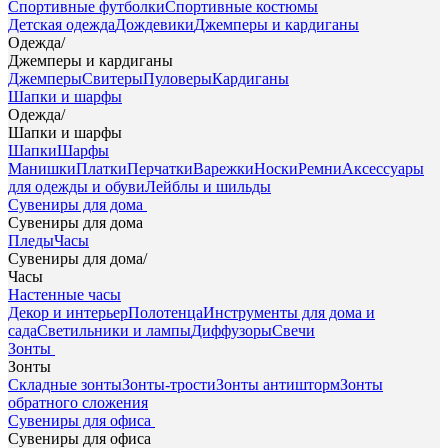
Спортивные футболки
Спортивные костюмы
Детская одежда
Дождевики
Джемперы и кардиганы
Одежда
/
Джемперы и кардиганы
Джемперы
Свитеры
Пуловеры
Кардиганы
Шапки и шарфы
Одежда
/
Шапки и шарфы
Шапки
Шарфы
Манишки
Платки
Перчатки
Варежки
Носки
Ремни
Аксессуары
для одежды и обуви
Лейблы и шильды
Сувениры для дома
Сувениры для дома
Пледы
Часы
Сувениры для дома
/
Часы
Настенные часы
Декор и интерьер
Полотенца
Инструменты для дома и
сада
Светильники и лампы
Диффузоры
Свечи
Зонты
Зонты
Складные зонты
Зонты-трости
Зонты антишторм
Зонты
обратного сложения
Сувениры для офиса
Сувениры для офиса