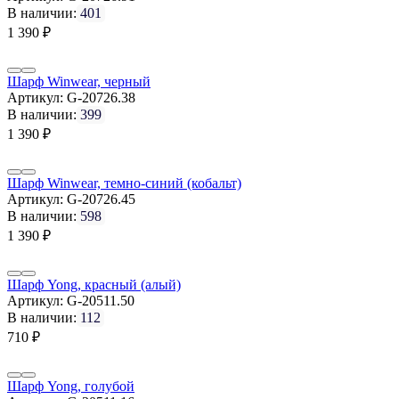
В наличии:
401
1 390
₽
Шарф Winwear, черный
Артикул:
G-20726.38
В наличии:
399
1 390
₽
Шарф Winwear, темно-синий (кобальт)
Артикул:
G-20726.45
В наличии:
598
1 390
₽
Шарф Yong, красный (алый)
Артикул:
G-20511.50
В наличии:
112
710
₽
Шарф Yong, голубой