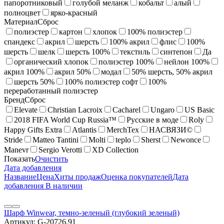
папоротниковый
голубой меланж
кобальт
алый
полноцвет
ярко-красный
Материал
Сброс
полиэстер
картон
хлопок
100% полиэстер
спандекс
акрил
шерсть
100% акрил
флис
100%
шерсть
шелк
шерсть 100%
текстиль
синтепон
Да
органический хлопок
полиэстер 100%
нейлон 100%
акрил 100%
акрил 50%
модал
50% шерсть, 50% акрил
шерсть 50%
100% полиэстер софт
100%
переработанный полиэстер
Бренд
Сброс
Elevate
Christian Lacroix
Cacharel
Ungaro
US Basic
2018 FIFA World Cup Russia™
Русские в моде
Roly
Happy Gifts Extra
Atlantis
MerchTex
НАСВЯЗИ©
Stride
Matteo Tantini
Molti
teplo
Sherst
Newonce
Manevr
Sergio Verotti
XD Collection
Показать
Очистить
Дата добавления
Название
Цена
Хиты продаж
Оценка покупателей
Дата
добавления
В наличии
Шарф Winwear, темно-зеленый (глубокий зеленый)
Артикул:
G-20726.91