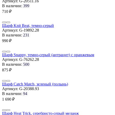
Артикул:
G-20511.16
В наличии:
399
710
₽
Шарф Knit Beat, темно-серый
Артикул:
G-19892.28
В наличии:
231
990
₽
Шарф Snappy, темно-серый (антрацит) с оранжевым
Артикул:
G-76262.28
В наличии:
500
875
₽
Шарф Catch Match, зеленый (полынь)
Артикул:
G-20388.93
В наличии:
94
1 690
₽
Шарф Heat Trick, серебристо-серый меланж