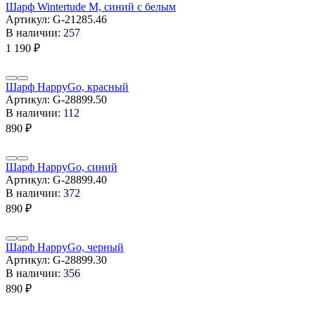
Шарф Wintertude M, синий с белым
Артикул:
G-21285.46
В наличии:
257
1 190
₽
Шарф HappyGo, красный
Артикул:
G-28899.50
В наличии:
112
890
₽
Шарф HappyGo, синий
Артикул:
G-28899.40
В наличии:
372
890
₽
Шарф HappyGo, черный
Артикул:
G-28899.30
В наличии:
356
890
₽