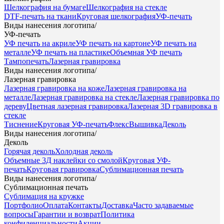
Шелкография на бумаге
Шелкография на стекле
DTF-печать на ткани
Круговая шелкография
УФ-печать
Виды нанесения логотипа
/
УФ-печать
УФ печать на акриле
УФ печать на картоне
УФ печать на
металле
УФ печать на пластике
Объемная УФ печать
Тампопечать
Лазерная гравировка
Виды нанесения логотипа
/
Лазерная гравировка
Лазерная гравировка на коже
Лазерная гравировка на
металле
Лазерная гравировка на стекле
Лазерная гравировка по
дереву
Цветная лазерная гравировка
Лазерная 3D гравировка в
стекле
Тиснение
Круговая УФ-печать
Флекс
Вышивка
Деколь
Виды нанесения логотипа
/
Деколь
Горячая деколь
Холодная деколь
Объемные 3Д наклейки со смолой
Круговая УФ-
печать
Круговая гравировка
Сублимационная печать
Виды нанесения логотипа
/
Сублимационная печать
Сублимация на кружке
Портфолио
Оплата
Контакты
Доставка
Часто задаваемые
вопросы
Гарантии и возврат
Политика
конфиденциальности
Акции