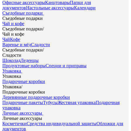
Офисные аксессуары
Канцтовары
Папки для
документов
Настольные аксессуары
Календари
Съедобные подарки
Съедобные подарки
Чай и кофе
Съедобные подарки
/
Чай и кофе
Чай
Кофе
Варенье и мёд
Сладости
Съедобные подарки
/
Сладости
Шоколад
Леденцы
Продуктовые наборы
Специи и приправы
Упаковка
Упаковка
Подарочные коробки
Упаковка
/
Подарочные коробки
Деревянные подарочные коробки
Подарочные пакеты
Тубусы
Жестяная упаковка
Подарочная
упаковка
Личные аксессуары
Личные аксессуары
Косметички
Средства индивидуальной защиты
Обложки для
документов