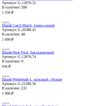
Артикул:
G-12876.31
В наличии:
599
1 350
₽
Шарф Catch Match, темно-синий
Артикул:
G-20388.41
В наличии:
40
1 690
₽
Шарф Heat Trick, баклажановый
Артикул:
G-12876.74
В наличии:
9
936
₽
Шарф Wintertude L, красный с белым
Артикул:
G-21286.56
В наличии:
231
1 990
₽