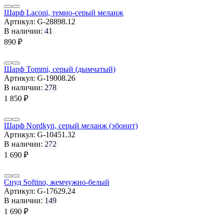
Шарф Laconi, темно-серый меланж
Артикул:
G-28898.12
В наличии:
41
890
₽
Шарф Tommi, серый (дымчатый)
Артикул:
G-19008.26
В наличии:
278
1 850
₽
Шарф Nordkyn, серый меланж (эбонит)
Артикул:
G-10451.32
В наличии:
272
1 690
₽
Снуд Softino, жемчужно-белый
Артикул:
G-17629.24
В наличии:
149
1 690
₽