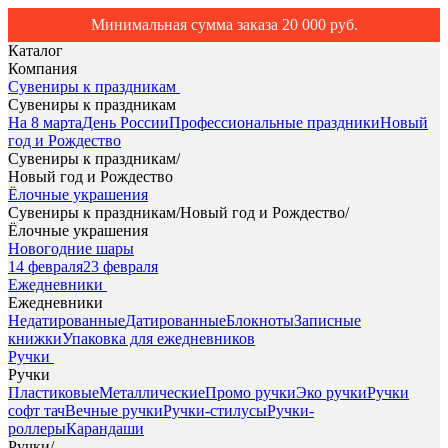
Минимальная сумма заказа 20 000 руб.
Каталог
Компания
Сувениры к праздникам
Сувениры к праздникам
На 8 марта
День России
Профессиональные праздники
Новый
год и Рождество
Сувениры к праздникам
/
Новый год и Рождество
Ёлочные украшения
Сувениры к праздникам
/
Новый год и Рождество
/
Ёлочные украшения
Новогодние шары
14 февраля
23 февраля
Ежедневники
Ежедневники
Недатированные
Датированные
Блокноты
Записные
книжки
Упаковка для ежедневников
Ручки
Ручки
Пластиковые
Металлические
Промо ручки
Эко ручки
Ручки
софт тач
Вечные ручки
Ручки-стилусы
Ручки-
роллеры
Карандаши
Ручки
/