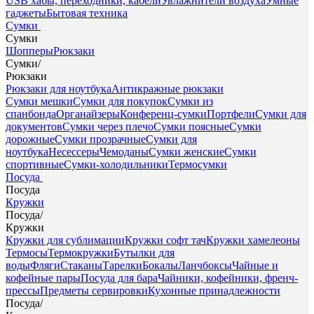
USB хабы, переходники, кабели
Увлажнители воздуха
Умные
гаджеты
Бытовая техника
Сумки
Сумки
Шопперы
Рюкзаки
Сумки
/
Рюкзаки
Рюкзаки для ноутбука
Антикражные рюкзаки
Сумки мешки
Сумки для покупок
Сумки из
спанбонда
Органайзеры
Конференц-сумки
Портфели
Сумки для
документов
Сумки через плечо
Сумки поясные
Сумки
дорожные
Сумки прозрачные
Сумки для
ноутбука
Несессеры
Чемоданы
Сумки женские
Сумки
спортивные
Сумки-холодильники
Термосумки
Посуда
Посуда
Кружки
Посуда
/
Кружки
Кружки для сублимации
Кружки софт тач
Кружки хамелеоны
Термосы
Термокружки
Бутылки для
воды
Фляги
Стаканы
Тарелки
Бокалы
Ланчбоксы
Чайные и
кофейные пары
Посуда для бара
Чайники, кофейники, френч-
прессы
Предметы сервировки
Кухонные принадлежности
Посуда
/