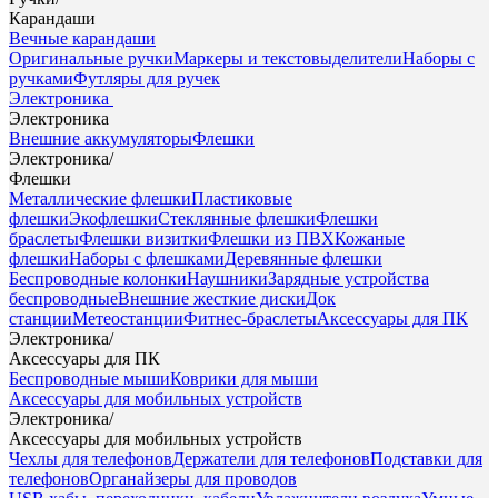
Карандаши
Вечные карандаши
Оригинальные ручки
Маркеры и текстовыделители
Наборы с
ручками
Футляры для ручек
Электроника
Электроника
Внешние аккумуляторы
Флешки
Электроника
/
Флешки
Металлические флешки
Пластиковые
флешки
Экофлешки
Стеклянные флешки
Флешки
браслеты
Флешки визитки
Флешки из ПВХ
Кожаные
флешки
Наборы с флешками
Деревянные флешки
Беспроводные колонки
Наушники
Зарядные устройства
беспроводные
Внешние жесткие диски
Док
станции
Метеостанции
Фитнес-браслеты
Аксессуары для ПК
Электроника
/
Аксессуары для ПК
Беспроводные мыши
Коврики для мыши
Аксессуары для мобильных устройств
Электроника
/
Аксессуары для мобильных устройств
Чехлы для телефонов
Держатели для телефонов
Подставки для
телефонов
Органайзеры для проводов