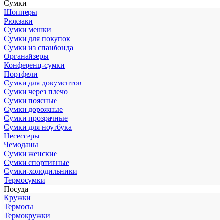
Сумки
Шопперы
Рюкзаки
Сумки мешки
Сумки для покупок
Сумки из спанбонда
Органайзеры
Конференц-сумки
Портфели
Сумки для документов
Сумки через плечо
Сумки поясные
Сумки дорожные
Сумки прозрачные
Сумки для ноутбука
Несессеры
Чемоданы
Сумки женские
Сумки спортивные
Сумки-холодильники
Термосумки
Посуда
Кружки
Термосы
Термокружки