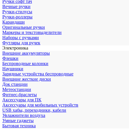
Ручки софт тач
Вечные ручки
Ручки-стилусы
Ручки-роллеры
Карандаши
Оригинальные ручки
Маркеры и текстовыделители
Наборы с ручками
Футляры для ручек
Электроника
Внешние аккумуляторы
Флешки
Беспроводные колонки
Наушники
Зарядные устройства беспроводные
Внешние жесткие диски
Док станции
Метеостанции
Фитнес-браслеты
Аксессуары для ПК
Аксессуары для мобильных устройств
USB хабы, переходники, кабели
Увлажнители воздуха
Умные гаджеты
Бытовая техника