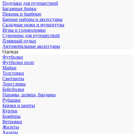
Подушки для путешествий
Багажные бирки
Пикник и барбекю
Банные наборы и аксессуары
Складные ножи и мультитулы
Игры и головоломки
Сувениры для путешествий
Пляжный отдых
Автомобильные аксессуары
Одежда
Футболки
Футболки поло
Майки
Толстовки
Свитшоты
Лонгсливы
Бейсболки
Панамы, шляпы, банданы
Рубашки
Брюки и шорты
Куртки
Бомберы
Ветровки
Жилеты
Халаты