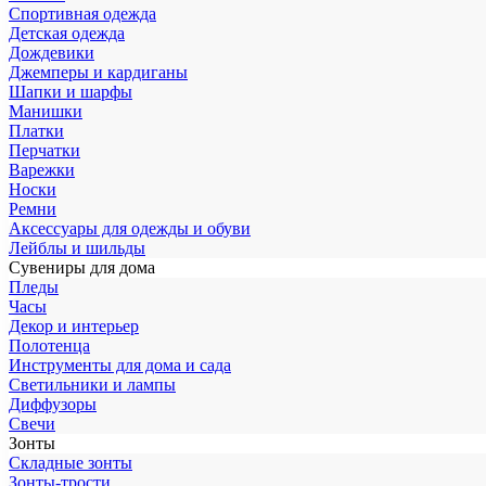
Спортивная одежда
Детская одежда
Дождевики
Джемперы и кардиганы
Шапки и шарфы
Манишки
Платки
Перчатки
Варежки
Носки
Ремни
Аксессуары для одежды и обуви
Лейблы и шильды
Сувениры для дома
Пледы
Часы
Декор и интерьер
Полотенца
Инструменты для дома и сада
Светильники и лампы
Диффузоры
Свечи
Зонты
Складные зонты
Зонты-трости