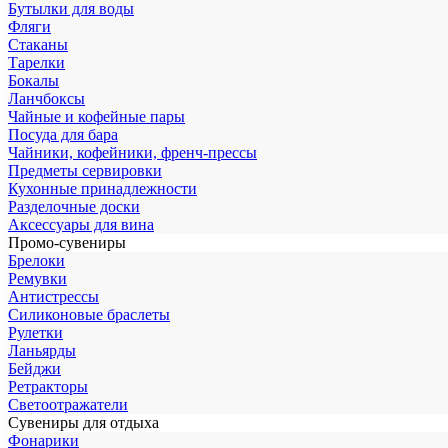
Бутылки для воды
Фляги
Стаканы
Тарелки
Бокалы
Ланчбоксы
Чайные и кофейные пары
Посуда для бара
Чайники, кофейники, френч-прессы
Предметы сервировки
Кухонные принадлежности
Разделочные доски
Аксессуары для вина
Промо-сувениры
Брелоки
Ремувки
Антистрессы
Силиконовые браслеты
Рулетки
Ланьярды
Бейджи
Ретракторы
Светоотражатели
Сувениры для отдыха
Фонарики