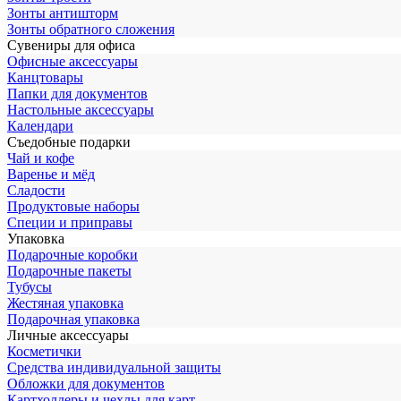
Зонты антишторм
Зонты обратного сложения
Сувениры для офиса
Офисные аксессуары
Канцтовары
Папки для документов
Настольные аксессуары
Календари
Съедобные подарки
Чай и кофе
Варенье и мёд
Сладости
Продуктовые наборы
Специи и приправы
Упаковка
Подарочные коробки
Подарочные пакеты
Тубусы
Жестяная упаковка
Подарочная упаковка
Личные аксессуары
Косметички
Средства индивидуальной защиты
Обложки для документов
Картхолдеры и чехлы для карт