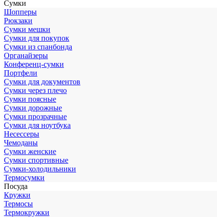
Сумки
Шопперы
Рюкзаки
Сумки мешки
Сумки для покупок
Сумки из спанбонда
Органайзеры
Конференц-сумки
Портфели
Сумки для документов
Сумки через плечо
Сумки поясные
Сумки дорожные
Сумки прозрачные
Сумки для ноутбука
Несессеры
Чемоданы
Сумки женские
Сумки спортивные
Сумки-холодильники
Термосумки
Посуда
Кружки
Термосы
Термокружки