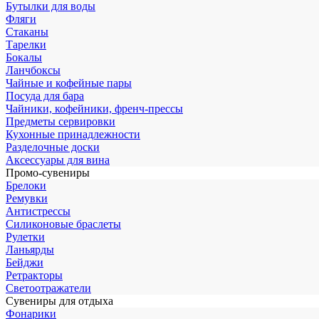
Бутылки для воды
Фляги
Стаканы
Тарелки
Бокалы
Ланчбоксы
Чайные и кофейные пары
Посуда для бара
Чайники, кофейники, френч-прессы
Предметы сервировки
Кухонные принадлежности
Разделочные доски
Аксессуары для вина
Промо-сувениры
Брелоки
Ремувки
Антистрессы
Силиконовые браслеты
Рулетки
Ланьярды
Бейджи
Ретракторы
Светоотражатели
Сувениры для отдыха
Фонарики