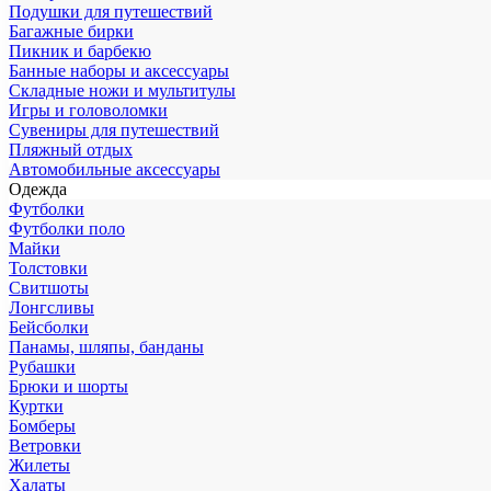
Подушки для путешествий
Багажные бирки
Пикник и барбекю
Банные наборы и аксессуары
Складные ножи и мультитулы
Игры и головоломки
Сувениры для путешествий
Пляжный отдых
Автомобильные аксессуары
Одежда
Футболки
Футболки поло
Майки
Толстовки
Свитшоты
Лонгсливы
Бейсболки
Панамы, шляпы, банданы
Рубашки
Брюки и шорты
Куртки
Бомберы
Ветровки
Жилеты
Халаты