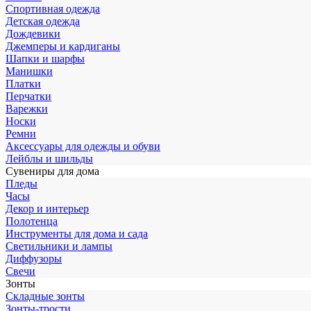
Спортивная одежда
Детская одежда
Дождевики
Джемперы и кардиганы
Шапки и шарфы
Манишки
Платки
Перчатки
Варежки
Носки
Ремни
Аксессуары для одежды и обуви
Лейблы и шильды
Сувениры для дома
Пледы
Часы
Декор и интерьер
Полотенца
Инструменты для дома и сада
Светильники и лампы
Диффузоры
Свечи
Зонты
Складные зонты
Зонты-трости