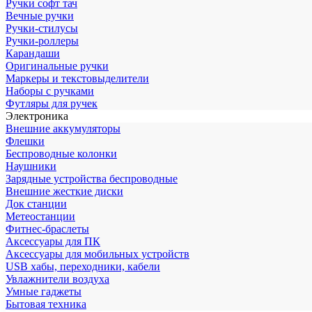
Ручки софт тач
Вечные ручки
Ручки-стилусы
Ручки-роллеры
Карандаши
Оригинальные ручки
Маркеры и текстовыделители
Наборы с ручками
Футляры для ручек
Электроника
Внешние аккумуляторы
Флешки
Беспроводные колонки
Наушники
Зарядные устройства беспроводные
Внешние жесткие диски
Док станции
Метеостанции
Фитнес-браслеты
Аксессуары для ПК
Аксессуары для мобильных устройств
USB хабы, переходники, кабели
Увлажнители воздуха
Умные гаджеты
Бытовая техника