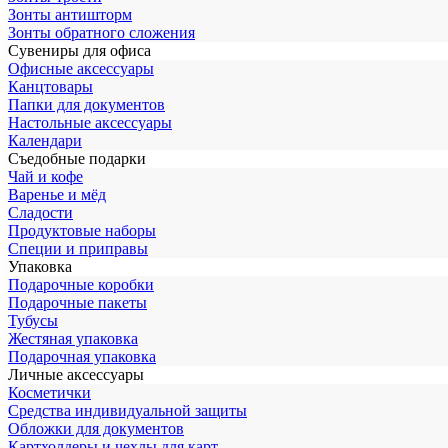
Зонты антишторм
Зонты обратного сложения
Сувениры для офиса
Офисные аксессуары
Канцтовары
Папки для документов
Настольные аксессуары
Календари
Съедобные подарки
Чай и кофе
Варенье и мёд
Сладости
Продуктовые наборы
Специи и приправы
Упаковка
Подарочные коробки
Подарочные пакеты
Тубусы
Жестяная упаковка
Подарочная упаковка
Личные аксессуары
Косметички
Средства индивидуальной защиты
Обложки для документов
Картхолдеры и чехлы для карт