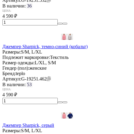
Артикул:
G-19251.532
В наличии:
36
ЦЕНА:
4 590
₽
Джемпер Sharpick, темно-синий (кобальт)
Размеры:
S/M, L/XL
Подлежит маркировке:
Текстиль
Размер одежды:
L/XL, S/M
Гендер (пол):
женские
Бренд:
teplo
Артикул:
G-19251.462
В наличии:
53
ЦЕНА:
4 590
₽
Джемпер Sharpick, серый
Размеры:
S/M, L/XL