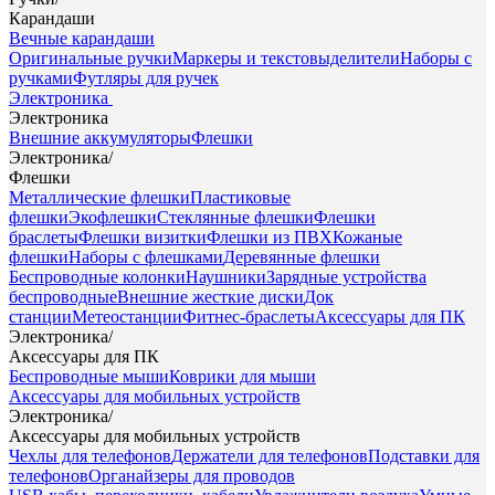
Карандаши
Вечные карандаши
Оригинальные ручки
Маркеры и текстовыделители
Наборы с
ручками
Футляры для ручек
Электроника
Электроника
Внешние аккумуляторы
Флешки
Электроника
/
Флешки
Металлические флешки
Пластиковые
флешки
Экофлешки
Стеклянные флешки
Флешки
браслеты
Флешки визитки
Флешки из ПВХ
Кожаные
флешки
Наборы с флешками
Деревянные флешки
Беспроводные колонки
Наушники
Зарядные устройства
беспроводные
Внешние жесткие диски
Док
станции
Метеостанции
Фитнес-браслеты
Аксессуары для ПК
Электроника
/
Аксессуары для ПК
Беспроводные мыши
Коврики для мыши
Аксессуары для мобильных устройств
Электроника
/
Аксессуары для мобильных устройств
Чехлы для телефонов
Держатели для телефонов
Подставки для
телефонов
Органайзеры для проводов