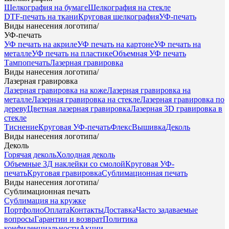
Шелкография на бумаге
Шелкография на стекле
DTF-печать на ткани
Круговая шелкография
УФ-печать
Виды нанесения логотипа
/
УФ-печать
УФ печать на акриле
УФ печать на картоне
УФ печать на
металле
УФ печать на пластике
Объемная УФ печать
Тампопечать
Лазерная гравировка
Виды нанесения логотипа
/
Лазерная гравировка
Лазерная гравировка на коже
Лазерная гравировка на
металле
Лазерная гравировка на стекле
Лазерная гравировка по
дереву
Цветная лазерная гравировка
Лазерная 3D гравировка в
стекле
Тиснение
Круговая УФ-печать
Флекс
Вышивка
Деколь
Виды нанесения логотипа
/
Деколь
Горячая деколь
Холодная деколь
Объемные 3Д наклейки со смолой
Круговая УФ-
печать
Круговая гравировка
Сублимационная печать
Виды нанесения логотипа
/
Сублимационная печать
Сублимация на кружке
Портфолио
Оплата
Контакты
Доставка
Часто задаваемые
вопросы
Гарантии и возврат
Политика
конфиденциальности
Акции