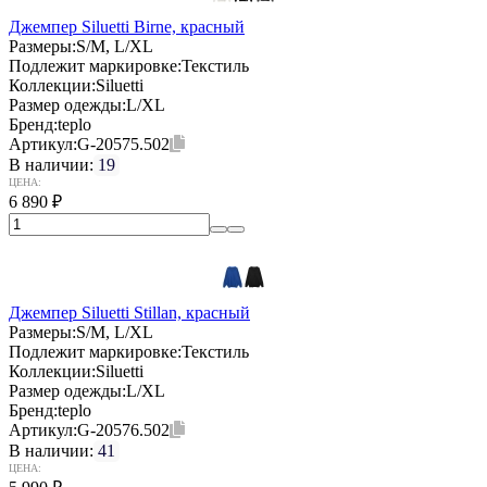
Джемпер Siluetti Birne, красный
Размеры:
S/M, L/XL
Подлежит маркировке:
Текстиль
Коллекции:
Siluetti
Размер одежды:
L/XL
Бренд:
teplo
Артикул:
G-20575.502
В наличии:
19
ЦЕНА:
6 890
₽
Джемпер Siluetti Stillan, красный
Размеры:
S/M, L/XL
Подлежит маркировке:
Текстиль
Коллекции:
Siluetti
Размер одежды:
L/XL
Бренд:
teplo
Артикул:
G-20576.502
В наличии:
41
ЦЕНА: