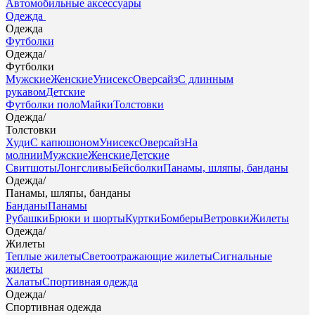
Автомобильные аксессуары
Одежда
Одежда
Футболки
Одежда
/
Футболки
Мужские
Женские
Унисекс
Оверсайз
С длинным
рукавом
Детские
Футболки поло
Майки
Толстовки
Одежда
/
Толстовки
Худи
С капюшоном
Унисекс
Оверсайз
На
молнии
Мужские
Женские
Детские
Свитшоты
Лонгсливы
Бейсболки
Панамы, шляпы, банданы
Одежда
/
Панамы, шляпы, банданы
Банданы
Панамы
Рубашки
Брюки и шорты
Куртки
Бомберы
Ветровки
Жилеты
Одежда
/
Жилеты
Теплые жилеты
Светоотражающие жилеты
Сигнальные
жилеты
Халаты
Спортивная одежда
Одежда
/
Спортивная одежда