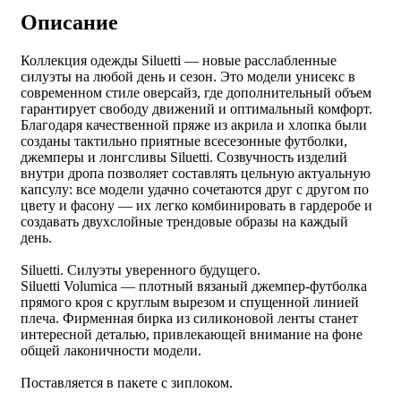
Описание
Коллекция одежды Siluetti — новые расслабленные
силуэты на любой день и сезон. Это модели унисекс в
современном стиле оверсайз, где дополнительный объем
гарантирует свободу движений и оптимальный комфорт.
Благодаря качественной пряже из акрила и хлопка были
созданы тактильно приятные всесезонные футболки,
джемперы и лонгсливы Siluetti. Созвучность изделий
внутри дропа позволяет составлять цельную актуальную
капсулу: все модели удачно сочетаются друг с другом по
цвету и фасону — их легко комбинировать в гардеробе и
создавать двухслойные трендовые образы на каждый
день.
Siluetti. Силуэты уверенного будущего.
Siluetti Volumica — плотный вязаный джемпер-футболка
прямого кроя с круглым вырезом и спущенной линией
плеча. Фирменная бирка из силиконовой ленты станет
интересной деталью, привлекающей внимание на фоне
общей лаконичности модели.
Поставляется в пакете с зиплоком.