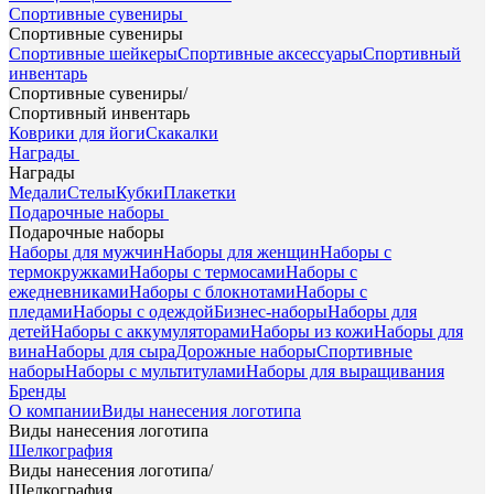
Спортивные сувениры
Спортивные сувениры
Спортивные шейкеры
Спортивные аксессуары
Спортивный
инвентарь
Спортивные сувениры
/
Спортивный инвентарь
Коврики для йоги
Скакалки
Награды
Награды
Медали
Стелы
Кубки
Плакетки
Подарочные наборы
Подарочные наборы
Наборы для мужчин
Наборы для женщин
Наборы с
термокружками
Наборы с термосами
Наборы с
ежедневниками
Наборы с блокнотами
Наборы с
пледами
Наборы с одеждой
Бизнес-наборы
Наборы для
детей
Наборы с аккумуляторами
Наборы из кожи
Наборы для
вина
Наборы для сыра
Дорожные наборы
Спортивные
наборы
Наборы с мультитулами
Наборы для выращивания
Бренды
О компании
Виды нанесения логотипа
Виды нанесения логотипа
Шелкография
Виды нанесения логотипа
/
Шелкография