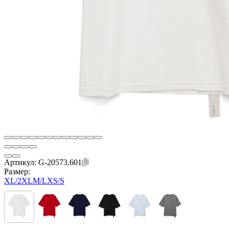
Артикул:
G-20573.601
Размер:
XL/2XL
M/L
XS/S