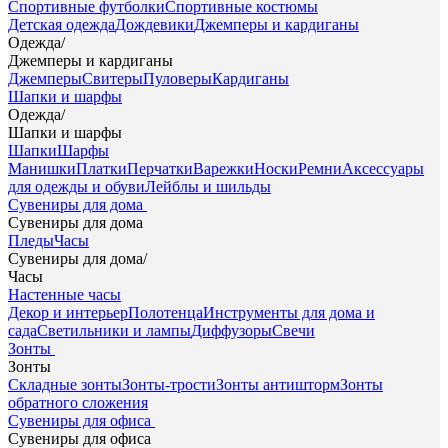
Спортивные футболки
Спортивные костюмы
Детская одежда
Дождевики
Джемперы и кардиганы
Одежда
/
Джемперы и кардиганы
Джемперы
Свитеры
Пуловеры
Кардиганы
Шапки и шарфы
Одежда
/
Шапки и шарфы
Шапки
Шарфы
Манишки
Платки
Перчатки
Варежки
Носки
Ремни
Аксессуары
для одежды и обуви
Лейблы и шильды
Сувениры для дома
Сувениры для дома
Пледы
Часы
Сувениры для дома
/
Часы
Настенные часы
Декор и интерьер
Полотенца
Инструменты для дома и
сада
Светильники и лампы
Диффузоры
Свечи
Зонты
Зонты
Складные зонты
Зонты-трости
Зонты антишторм
Зонты
обратного сложения
Сувениры для офиса
Сувениры для офиса