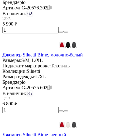
Бренд:
teplo
Артикул:
G-20576.302
В наличии:
62
ЦЕНА:
5 990
₽
Джемпер Siluetti Birne, молочно-белый
Размеры:
S/M, L/XL
Подлежит маркировке:
Текстиль
Коллекции:
Siluetti
Размер одежды:
L/XL
Бренд:
teplo
Артикул:
G-20575.602
В наличии:
85
ЦЕНА:
6 890
₽
Джемпер Siluetti Birne, черный