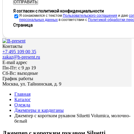
ОТПРАВИТЬ
Я согласен с политикой конфиденциальности
Я ознакомился с текстом
Пользовательского соглашения
и даю
cо
персональных данных
в соответствии с
Политикой обработки пер
Страница
Контакты
+7 495 109 00 35
zakaz@b-present.ru
E-mail адрес
Пн-Пт: с 9 до 19
Сб-Вс: выходные
График работы
Москва, ул. Тайнинская, д. 9
Главная
Каталог
Одежда
Джемперы и кардиганы
Джемпер с коротким рукавом Siluetti Volumica, молочно-
белый
Джемпер с коротким рукавом Siluetti