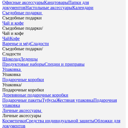
Офисные аксессуары
Канцтовары
Папки для
документов
Настольные аксессуары
Календари
Съедобные подарки
Съедобные подарки
Чай и кофе
Съедобные подарки
/
Чай и кофе
Чай
Кофе
Варенье и мёд
Сладости
Съедобные подарки
/
Сладости
Шоколад
Леденцы
Продуктовые наборы
Специи и приправы
Упаковка
Упаковка
Подарочные коробки
Упаковка
/
Подарочные коробки
Деревянные подарочные коробки
Подарочные пакеты
Тубусы
Жестяная упаковка
Подарочная
упаковка
Личные аксессуары
Личные аксессуары
Косметички
Средства индивидуальной защиты
Обложки для
документов