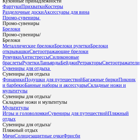
Кухонные принадлежности
Фартуки
Прихватки
Костеры
Разделочные доски
Аксессуары для вина
Промо-сувениры
Промо-сувениры
Брелоки
Промо-сувениры
/
Брелоки
Металлические брелоки
Брелоки рулетки
Брелоки
открывашки
Светоотражающие брелоки
Ремувки
Антистрессы
Силиконовые
браслеты
Рулетки
Ланьярды
Бейджи
Ретракторы
Светоотражатели
Сувениры для отдыха
Сувениры для отдыха
Фонарики
Подушки для путешествий
Багажные бирки
Пикник
и барбекю
Банные наборы и аксессуары
Складные ножи и
мультитулы
Сувениры для отдыха
/
Складные ножи и мультитулы
Мультитулы
Игры и головоломки
Сувениры для путешествий
Пляжный
отдых
Сувениры для отдыха
/
Пляжный отдых
Мячи
Солнцезащитные очки
Фрисби