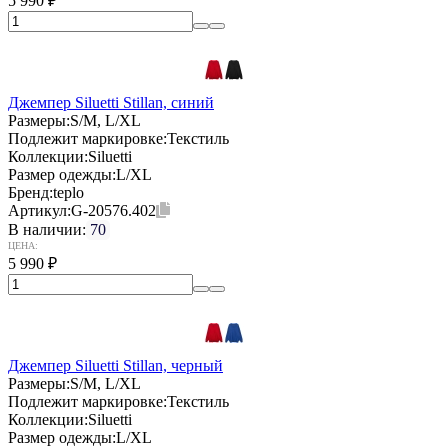
5 990
₽
Джемпер Siluetti Stillan, синий
Размеры:
S/M, L/XL
Подлежит маркировке:
Текстиль
Коллекции:
Siluetti
Размер одежды:
L/XL
Бренд:
teplo
Артикул:
G-20576.402
В наличии:
70
ЦЕНА:
5 990
₽
Джемпер Siluetti Stillan, черный
Размеры:
S/M, L/XL
Подлежит маркировке:
Текстиль
Коллекции:
Siluetti
Размер одежды:
L/XL