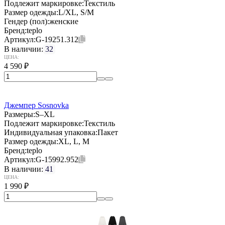
Подлежит маркировке:
Текстиль
Размер одежды:
L/XL, S/M
Гендер (пол):
женские
Бренд:
teplo
Артикул:
G-19251.312
В наличии:
32
ЦЕНА:
4 590
₽
Джемпер Sosnovka
Размеры:
S–XL
Подлежит маркировке:
Текстиль
Индивидуальная упаковка:
Пакет
Размер одежды:
XL, L, M
Бренд:
teplo
Артикул:
G-15992.952
В наличии:
41
ЦЕНА:
1 990
₽