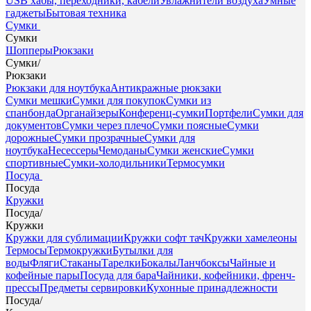
USB хабы, переходники, кабели
Увлажнители воздуха
Умные
гаджеты
Бытовая техника
Сумки
Сумки
Шопперы
Рюкзаки
Сумки
/
Рюкзаки
Рюкзаки для ноутбука
Антикражные рюкзаки
Сумки мешки
Сумки для покупок
Сумки из
спанбонда
Органайзеры
Конференц-сумки
Портфели
Сумки для
документов
Сумки через плечо
Сумки поясные
Сумки
дорожные
Сумки прозрачные
Сумки для
ноутбука
Несессеры
Чемоданы
Сумки женские
Сумки
спортивные
Сумки-холодильники
Термосумки
Посуда
Посуда
Кружки
Посуда
/
Кружки
Кружки для сублимации
Кружки софт тач
Кружки хамелеоны
Термосы
Термокружки
Бутылки для
воды
Фляги
Стаканы
Тарелки
Бокалы
Ланчбоксы
Чайные и
кофейные пары
Посуда для бара
Чайники, кофейники, френч-
прессы
Предметы сервировки
Кухонные принадлежности
Посуда
/