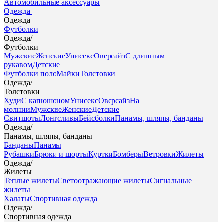
Автомобильные аксессуары
Одежда
Одежда
Футболки
Одежда
/
Футболки
Мужские
Женские
Унисекс
Оверсайз
С длинным
рукавом
Детские
Футболки поло
Майки
Толстовки
Одежда
/
Толстовки
Худи
С капюшоном
Унисекс
Оверсайз
На
молнии
Мужские
Женские
Детские
Свитшоты
Лонгсливы
Бейсболки
Панамы, шляпы, банданы
Одежда
/
Панамы, шляпы, банданы
Банданы
Панамы
Рубашки
Брюки и шорты
Куртки
Бомберы
Ветровки
Жилеты
Одежда
/
Жилеты
Теплые жилеты
Светоотражающие жилеты
Сигнальные
жилеты
Халаты
Спортивная одежда
Одежда
/
Спортивная одежда