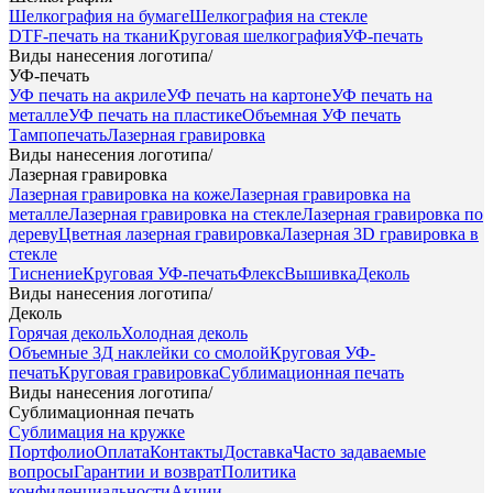
Шелкография на бумаге
Шелкография на стекле
DTF-печать на ткани
Круговая шелкография
УФ-печать
Виды нанесения логотипа
/
УФ-печать
УФ печать на акриле
УФ печать на картоне
УФ печать на
металле
УФ печать на пластике
Объемная УФ печать
Тампопечать
Лазерная гравировка
Виды нанесения логотипа
/
Лазерная гравировка
Лазерная гравировка на коже
Лазерная гравировка на
металле
Лазерная гравировка на стекле
Лазерная гравировка по
дереву
Цветная лазерная гравировка
Лазерная 3D гравировка в
стекле
Тиснение
Круговая УФ-печать
Флекс
Вышивка
Деколь
Виды нанесения логотипа
/
Деколь
Горячая деколь
Холодная деколь
Объемные 3Д наклейки со смолой
Круговая УФ-
печать
Круговая гравировка
Сублимационная печать
Виды нанесения логотипа
/
Сублимационная печать
Сублимация на кружке
Портфолио
Оплата
Контакты
Доставка
Часто задаваемые
вопросы
Гарантии и возврат
Политика
конфиденциальности
Акции