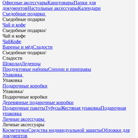
Офисные аксессуары
Канцтовары
Папки для
документов
Настольные аксессуары
Календари
Съедобные подарки
Съедобные подарки
Чай и кофе
Съедобные подарки
/
Чай и кофе
Чай
Кофе
Варенье и мёд
Сладости
Съедобные подарки
/
Сладости
Шоколад
Леденцы
Продуктовые наборы
Специи и приправы
Упаковка
Упаковка
Подарочные коробки
Упаковка
/
Подарочные коробки
Деревянные подарочные коробки
Подарочные пакеты
Тубусы
Жестяная упаковка
Подарочная
упаковка
Личные аксессуары
Личные аксессуары
Косметички
Средства индивидуальной защиты
Обложки для
документов