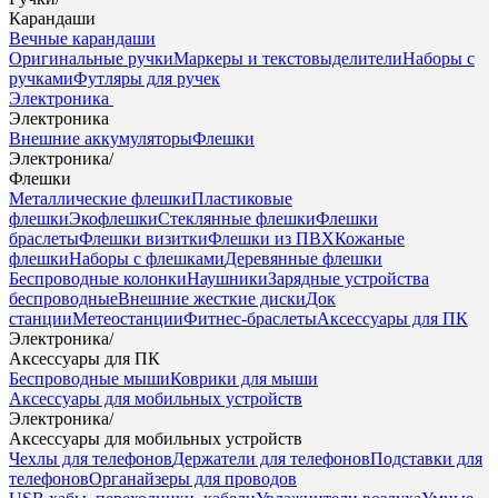
Карандаши
Вечные карандаши
Оригинальные ручки
Маркеры и текстовыделители
Наборы с
ручками
Футляры для ручек
Электроника
Электроника
Внешние аккумуляторы
Флешки
Электроника
/
Флешки
Металлические флешки
Пластиковые
флешки
Экофлешки
Стеклянные флешки
Флешки
браслеты
Флешки визитки
Флешки из ПВХ
Кожаные
флешки
Наборы с флешками
Деревянные флешки
Беспроводные колонки
Наушники
Зарядные устройства
беспроводные
Внешние жесткие диски
Док
станции
Метеостанции
Фитнес-браслеты
Аксессуары для ПК
Электроника
/
Аксессуары для ПК
Беспроводные мыши
Коврики для мыши
Аксессуары для мобильных устройств
Электроника
/
Аксессуары для мобильных устройств
Чехлы для телефонов
Держатели для телефонов
Подставки для
телефонов
Органайзеры для проводов