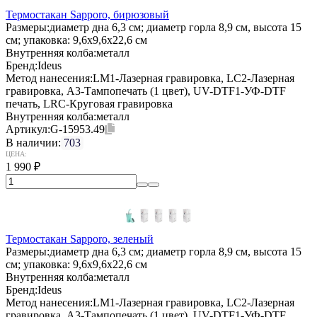
Термостакан Sapporo, бирюзовый
Размеры:
диаметр дна 6,3 см; диаметр горла 8,9 см, высота 15
см; упаковка: 9,6x9,6x22,6 см
Внутренняя колба:
металл
Бренд:
Ideus
Метод нанесения:
LM1-Лазерная гравировка, LC2-Лазерная
гравировка, A3-Тампопечать (1 цвет), UV-DTF1-УФ-DTF
печать, LRC-Круговая гравировка
Внутренняя колба:
металл
Артикул:
G-15953.49
В наличии:
703
ЦЕНА:
1 990
₽
Термостакан Sapporo, зеленый
Размеры:
диаметр дна 6,3 см; диаметр горла 8,9 см, высота 15
см; упаковка: 9,6x9,6x22,6 см
Внутренняя колба:
металл
Бренд:
Ideus
Метод нанесения:
LM1-Лазерная гравировка, LC2-Лазерная
гравировка, A3-Тампопечать (1 цвет), UV-DTF1-УФ-DTF