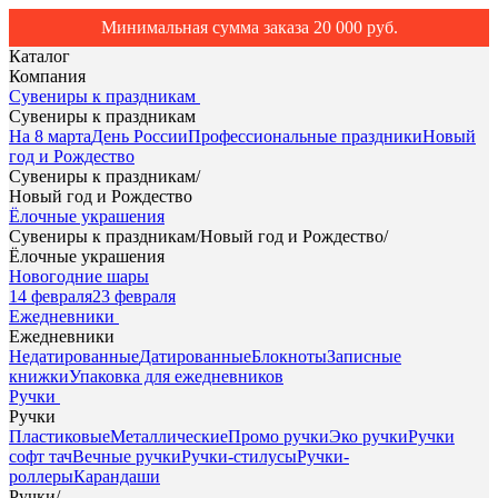
Минимальная сумма заказа 20 000 руб.
Каталог
Компания
Сувениры к праздникам
Сувениры к праздникам
На 8 марта
День России
Профессиональные праздники
Новый
год и Рождество
Сувениры к праздникам
/
Новый год и Рождество
Ёлочные украшения
Сувениры к праздникам
/
Новый год и Рождество
/
Ёлочные украшения
Новогодние шары
14 февраля
23 февраля
Ежедневники
Ежедневники
Недатированные
Датированные
Блокноты
Записные
книжки
Упаковка для ежедневников
Ручки
Ручки
Пластиковые
Металлические
Промо ручки
Эко ручки
Ручки
софт тач
Вечные ручки
Ручки-стилусы
Ручки-
роллеры
Карандаши
Ручки
/