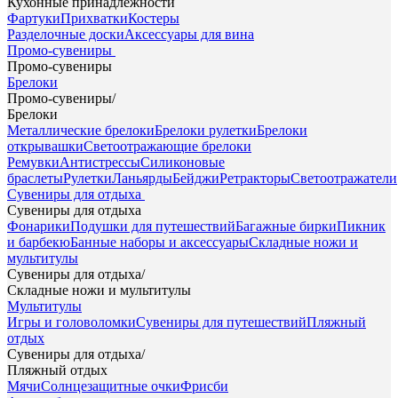
Кухонные принадлежности
Фартуки
Прихватки
Костеры
Разделочные доски
Аксессуары для вина
Промо-сувениры
Промо-сувениры
Брелоки
Промо-сувениры
/
Брелоки
Металлические брелоки
Брелоки рулетки
Брелоки
открывашки
Светоотражающие брелоки
Ремувки
Антистрессы
Силиконовые
браслеты
Рулетки
Ланьярды
Бейджи
Ретракторы
Светоотражатели
Сувениры для отдыха
Сувениры для отдыха
Фонарики
Подушки для путешествий
Багажные бирки
Пикник
и барбекю
Банные наборы и аксессуары
Складные ножи и
мультитулы
Сувениры для отдыха
/
Складные ножи и мультитулы
Мультитулы
Игры и головоломки
Сувениры для путешествий
Пляжный
отдых
Сувениры для отдыха
/
Пляжный отдых
Мячи
Солнцезащитные очки
Фрисби