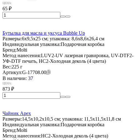
ЦЕНА:
65
₽
Бутылка для масла и уксуса Bubble Up
Размеры:
6x9,5x25 см; упаковка: 8,6x8,6x26,4 см
Индивидуальная упаковка:
Подарочная коробка
Бренд:
Molti
Метод нанесения:
LUV2-UV лазерная гравировка, UV-DTF2-
УФ-DTF печать, HC2-Холодная деколь (4 цвета)
Вес:
225 г
Артикул:
G-17708.00
В наличии:
37
ЦЕНА:
873
₽
Чайник Apex
Размеры:
14,5x10,2x10,5 см; упаковка: 11,5x11,5x11,8 см
Индивидуальная упаковка:
Подарочная коробка
Бренд:
Molti
Метод нанесения:
HC2-Холодная деколь (4 цвета)