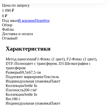
Цена по запросу
1 090
₽
0
₽
Под заказ
В корзине
Перейти
Обзор
Файлы
Доставка и оплата
Отзывы
0
Характеристики
Метод нанесения
F1-Флекс (1 цвет), F2-Флекс (1 цвет),
DTF-Полноцвет с трансфером, D3-Шелкография с
трансфером
Размеры
69,5x67,5 см
Подлежит маркировке
Текстиль
Индивидуальная упаковка
Пакет
Коллекции
Settle In
Плотность
200 г/м²
Коллекции
Settle In
Вес
186 г
Индивидуальная упаковка
Пакет