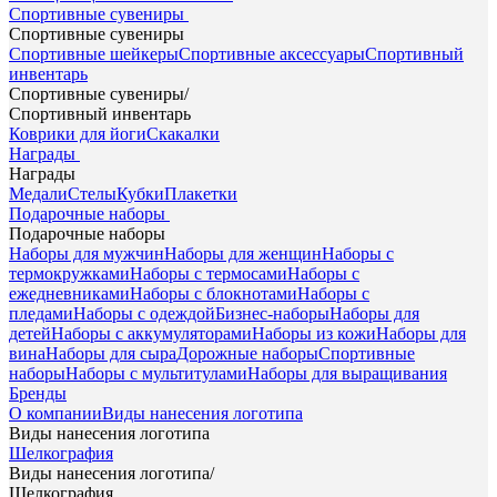
Спортивные сувениры
Спортивные сувениры
Спортивные шейкеры
Спортивные аксессуары
Спортивный
инвентарь
Спортивные сувениры
/
Спортивный инвентарь
Коврики для йоги
Скакалки
Награды
Награды
Медали
Стелы
Кубки
Плакетки
Подарочные наборы
Подарочные наборы
Наборы для мужчин
Наборы для женщин
Наборы с
термокружками
Наборы с термосами
Наборы с
ежедневниками
Наборы с блокнотами
Наборы с
пледами
Наборы с одеждой
Бизнес-наборы
Наборы для
детей
Наборы с аккумуляторами
Наборы из кожи
Наборы для
вина
Наборы для сыра
Дорожные наборы
Спортивные
наборы
Наборы с мультитулами
Наборы для выращивания
Бренды
О компании
Виды нанесения логотипа
Виды нанесения логотипа
Шелкография
Виды нанесения логотипа
/
Шелкография