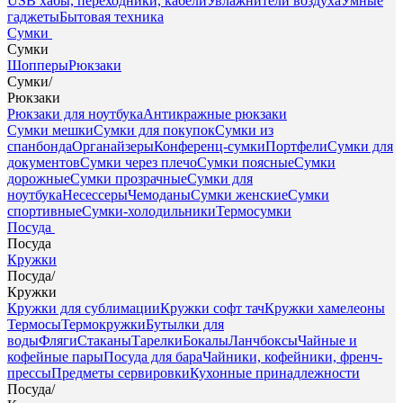
USB хабы, переходники, кабели
Увлажнители воздуха
Умные
гаджеты
Бытовая техника
Сумки
Сумки
Шопперы
Рюкзаки
Сумки
/
Рюкзаки
Рюкзаки для ноутбука
Антикражные рюкзаки
Сумки мешки
Сумки для покупок
Сумки из
спанбонда
Органайзеры
Конференц-сумки
Портфели
Сумки для
документов
Сумки через плечо
Сумки поясные
Сумки
дорожные
Сумки прозрачные
Сумки для
ноутбука
Несессеры
Чемоданы
Сумки женские
Сумки
спортивные
Сумки-холодильники
Термосумки
Посуда
Посуда
Кружки
Посуда
/
Кружки
Кружки для сублимации
Кружки софт тач
Кружки хамелеоны
Термосы
Термокружки
Бутылки для
воды
Фляги
Стаканы
Тарелки
Бокалы
Ланчбоксы
Чайные и
кофейные пары
Посуда для бара
Чайники, кофейники, френч-
прессы
Предметы сервировки
Кухонные принадлежности
Посуда
/