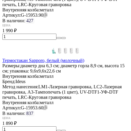
печать, LRC-Круговая гравировка
Внутренняя колба:
металл
Артикул:
G-15953.90
В наличии:
427
ЦЕНА:
1 990
₽
Термостакан Sapporo, белый (молочный)
Размеры:
диаметр дна 6,3 см; диаметр горла 8,9 см, высота 15
см; упаковка: 9,6x9,6x22,6 см
Внутренняя колба:
металл
Бренд:
Ideus
Метод нанесения:
LM1-Лазерная гравировка, LC2-Лазерная
гравировка, A3-Тампопечать (1 цвет), UV-DTF1-УФ-DTF
печать, LRC-Круговая гравировка
Внутренняя колба:
металл
Артикул:
G-15953.60
В наличии:
837
ЦЕНА:
1 890
₽