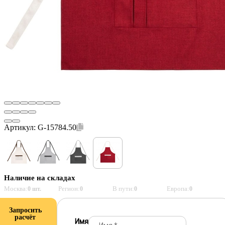
Артикул:
G-15784.50
Наличие на складах
Москва:
Регион:
В пути:
Европа:
0 шт.
0
0
0
Запросить
расчёт
Имя