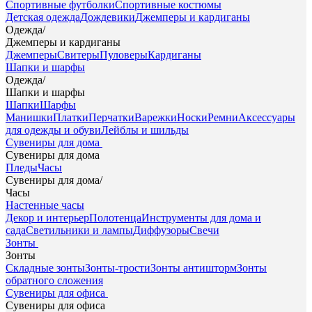
Спортивные футболки
Спортивные костюмы
Детская одежда
Дождевики
Джемперы и кардиганы
Одежда
/
Джемперы и кардиганы
Джемперы
Свитеры
Пуловеры
Кардиганы
Шапки и шарфы
Одежда
/
Шапки и шарфы
Шапки
Шарфы
Манишки
Платки
Перчатки
Варежки
Носки
Ремни
Аксессуары
для одежды и обуви
Лейблы и шильды
Сувениры для дома
Сувениры для дома
Пледы
Часы
Сувениры для дома
/
Часы
Настенные часы
Декор и интерьер
Полотенца
Инструменты для дома и
сада
Светильники и лампы
Диффузоры
Свечи
Зонты
Зонты
Складные зонты
Зонты-трости
Зонты антишторм
Зонты
обратного сложения
Сувениры для офиса
Сувениры для офиса