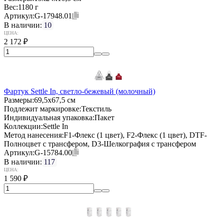
Вес:
1180 г
Артикул:
G-17948.01
В наличии:
10
ЦЕНА:
2 172
₽
Фартук Settle In, светло-бежевый (молочный)
Размеры:
69,5x67,5 см
Подлежит маркировке:
Текстиль
Индивидуальная упаковка:
Пакет
Коллекции:
Settle In
Метод нанесения:
F1-Флекс (1 цвет), F2-Флекс (1 цвет), DTF-
Полноцвет с трансфером, D3-Шелкография с трансфером
Артикул:
G-15784.00
В наличии:
117
ЦЕНА:
1 590
₽