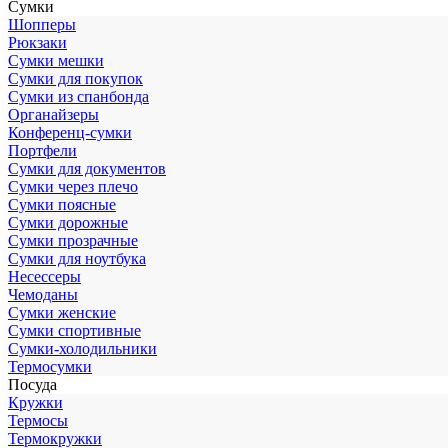
Сумки
Шопперы
Рюкзаки
Сумки мешки
Сумки для покупок
Сумки из спанбонда
Органайзеры
Конференц-сумки
Портфели
Сумки для документов
Сумки через плечо
Сумки поясные
Сумки дорожные
Сумки прозрачные
Сумки для ноутбука
Несессеры
Чемоданы
Сумки женские
Сумки спортивные
Сумки-холодильники
Термосумки
Посуда
Кружки
Термосы
Термокружки