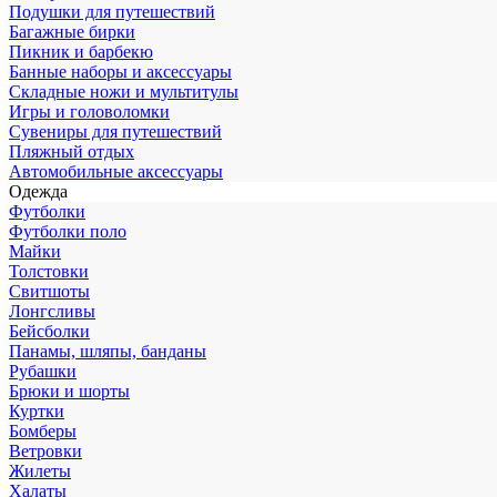
Подушки для путешествий
Багажные бирки
Пикник и барбекю
Банные наборы и аксессуары
Складные ножи и мультитулы
Игры и головоломки
Сувениры для путешествий
Пляжный отдых
Автомобильные аксессуары
Одежда
Футболки
Футболки поло
Майки
Толстовки
Свитшоты
Лонгсливы
Бейсболки
Панамы, шляпы, банданы
Рубашки
Брюки и шорты
Куртки
Бомберы
Ветровки
Жилеты
Халаты