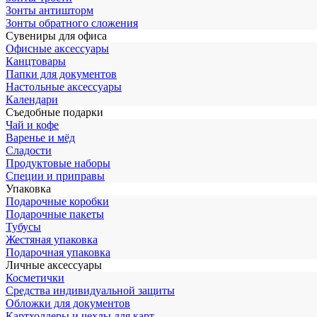
Зонты антишторм
Зонты обратного сложения
Сувениры для офиса
Офисные аксессуары
Канцтовары
Папки для документов
Настольные аксессуары
Календари
Съедобные подарки
Чай и кофе
Варенье и мёд
Сладости
Продуктовые наборы
Специи и приправы
Упаковка
Подарочные коробки
Подарочные пакеты
Тубусы
Жестяная упаковка
Подарочная упаковка
Личные аксессуары
Косметички
Средства индивидуальной защиты
Обложки для документов
Картхолдеры и чехлы для карт