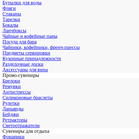
Бутылки для воды
Фляги
Стаканы
Тарелки
Бокалы
Ланчбоксы
Чайные и кофейные пары
Посуда для бара
Чайники, кофейники, френч-прессы
Предметы сервировки
Кухонные принадлежности
Разделочные доски
Аксессуары для вина
Промо-сувениры
Брелоки
Ремувки
Антистрессы
Силиконовые браслеты
Рулетки
Ланьярды
Бейджи
Ретракторы
Светоотражатели
Сувениры для отдыха
Фонарики