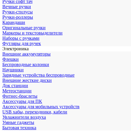
Ручки софт тач
Вечные ручки
Ручки-стилусы
Ручки-роллеры
Карандаши
Оригинальные ручки
Маркеры и текстовыделители
Наборы с ручками
Футляры для ручек
Электроника
Внешние аккумуляторы
Флешки
Беспроводные колонки
Наушники
Зарядные устройства беспроводные
Внешние жесткие диски
Док станции
Метеостанции
Фитнес-браслеты
Аксессуары для ПК
Аксессуары для мобильных устройств
USB хабы, переходники, кабели
Увлажнители воздуха
Умные гаджеты
Бытовая техника