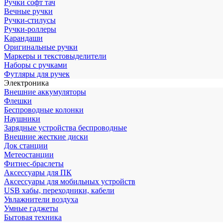
Ручки софт тач
Вечные ручки
Ручки-стилусы
Ручки-роллеры
Карандаши
Оригинальные ручки
Маркеры и текстовыделители
Наборы с ручками
Футляры для ручек
Электроника
Внешние аккумуляторы
Флешки
Беспроводные колонки
Наушники
Зарядные устройства беспроводные
Внешние жесткие диски
Док станции
Метеостанции
Фитнес-браслеты
Аксессуары для ПК
Аксессуары для мобильных устройств
USB хабы, переходники, кабели
Увлажнители воздуха
Умные гаджеты
Бытовая техника