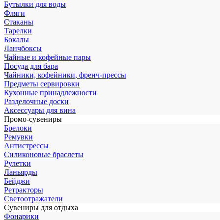
Бутылки для воды
Фляги
Стаканы
Тарелки
Бокалы
Ланчбоксы
Чайные и кофейные пары
Посуда для бара
Чайники, кофейники, френч-прессы
Предметы сервировки
Кухонные принадлежности
Разделочные доски
Аксессуары для вина
Промо-сувениры
Брелоки
Ремувки
Антистрессы
Силиконовые браслеты
Рулетки
Ланьярды
Бейджи
Ретракторы
Светоотражатели
Сувениры для отдыха
Фонарики