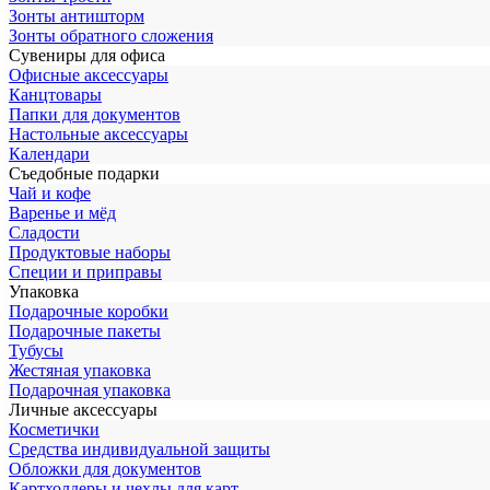
Зонты антишторм
Зонты обратного сложения
Сувениры для офиса
Офисные аксессуары
Канцтовары
Папки для документов
Настольные аксессуары
Календари
Съедобные подарки
Чай и кофе
Варенье и мёд
Сладости
Продуктовые наборы
Специи и приправы
Упаковка
Подарочные коробки
Подарочные пакеты
Тубусы
Жестяная упаковка
Подарочная упаковка
Личные аксессуары
Косметички
Средства индивидуальной защиты
Обложки для документов
Картхолдеры и чехлы для карт