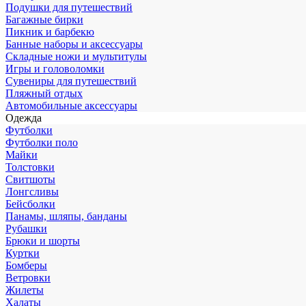
Подушки для путешествий
Багажные бирки
Пикник и барбекю
Банные наборы и аксессуары
Складные ножи и мультитулы
Игры и головоломки
Сувениры для путешествий
Пляжный отдых
Автомобильные аксессуары
Одежда
Футболки
Футболки поло
Майки
Толстовки
Свитшоты
Лонгсливы
Бейсболки
Панамы, шляпы, банданы
Рубашки
Брюки и шорты
Куртки
Бомберы
Ветровки
Жилеты
Халаты