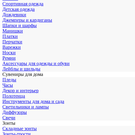
Спортивная одежда
Детская одежда
Дождевики
Джемперы и кардиганы
Шапки и шарфы
Манишки
Платки
Перчатки
Варежки
Носки
Ремни
Аксессуары для одежды и обуви
Лейблы и шильды
Сувениры для дома
Пледы
Часы
Декор и интерьер
Полотенца
Инструменты для дома и сада
Светильники и лампы
Диффузоры
Свечи
Зонты
Складные зонты
Зонты-трости