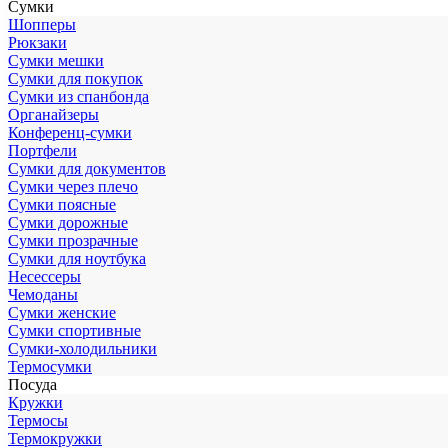
Сумки
Шопперы
Рюкзаки
Сумки мешки
Сумки для покупок
Сумки из спанбонда
Органайзеры
Конференц-сумки
Портфели
Сумки для документов
Сумки через плечо
Сумки поясные
Сумки дорожные
Сумки прозрачные
Сумки для ноутбука
Несессеры
Чемоданы
Сумки женские
Сумки спортивные
Сумки-холодильники
Термосумки
Посуда
Кружки
Термосы
Термокружки