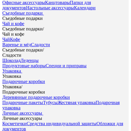
Офисные аксессуары
Канцтовары
Папки для
документов
Настольные аксессуары
Календари
Съедобные подарки
Съедобные подарки
Чай и кофе
Съедобные подарки
/
Чай и кофе
Чай
Кофе
Варенье и мёд
Сладости
Съедобные подарки
/
Сладости
Шоколад
Леденцы
Продуктовые наборы
Специи и приправы
Упаковка
Упаковка
Подарочные коробки
Упаковка
/
Подарочные коробки
Деревянные подарочные коробки
Подарочные пакеты
Тубусы
Жестяная упаковка
Подарочная
упаковка
Личные аксессуары
Личные аксессуары
Косметички
Средства индивидуальной защиты
Обложки для
документов