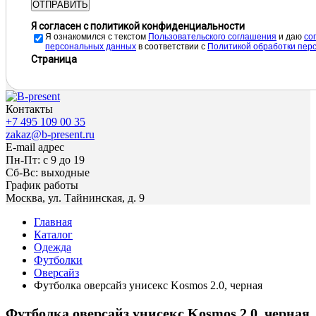
ОТПРАВИТЬ
Я согласен с политикой конфиденциальности
Я ознакомился с текстом
Пользовательского соглашения
и даю
cо
персональных данных
в соответствии с
Политикой обработки пер
Страница
Контакты
+7 495 109 00 35
zakaz@b-present.ru
E-mail адрес
Пн-Пт: с 9 до 19
Сб-Вс: выходные
График работы
Москва, ул. Тайнинская, д. 9
Главная
Каталог
Одежда
Футболки
Оверсайз
Футболка оверсайз унисекс Kosmos 2.0, черная
Футболка оверсайз унисекс Kosmos 2.0, черная