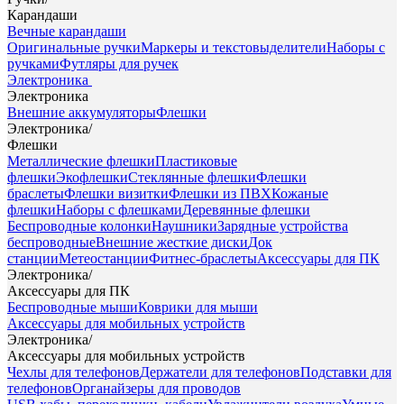
Карандаши
Вечные карандаши
Оригинальные ручки
Маркеры и текстовыделители
Наборы с
ручками
Футляры для ручек
Электроника
Электроника
Внешние аккумуляторы
Флешки
Электроника
/
Флешки
Металлические флешки
Пластиковые
флешки
Экофлешки
Стеклянные флешки
Флешки
браслеты
Флешки визитки
Флешки из ПВХ
Кожаные
флешки
Наборы с флешками
Деревянные флешки
Беспроводные колонки
Наушники
Зарядные устройства
беспроводные
Внешние жесткие диски
Док
станции
Метеостанции
Фитнес-браслеты
Аксессуары для ПК
Электроника
/
Аксессуары для ПК
Беспроводные мыши
Коврики для мыши
Аксессуары для мобильных устройств
Электроника
/
Аксессуары для мобильных устройств
Чехлы для телефонов
Держатели для телефонов
Подставки для
телефонов
Органайзеры для проводов