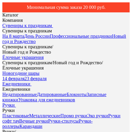
Минимальная сумма заказа 20 000 руб.
Каталог
Компания
Сувениры к праздникам
Сувениры к праздникам
На 8 марта
День России
Профессиональные праздники
Новый
год и Рождество
Сувениры к праздникам
/
Новый год и Рождество
Ёлочные украшения
Сувениры к праздникам
/
Новый год и Рождество
/
Ёлочные украшения
Новогодние шары
14 февраля
23 февраля
Ежедневники
Ежедневники
Недатированные
Датированные
Блокноты
Записные
книжки
Упаковка для ежедневников
Ручки
Ручки
Пластиковые
Металлические
Промо ручки
Эко ручки
Ручки
софт тач
Вечные ручки
Ручки-стилусы
Ручки-
роллеры
Карандаши
Ручки
/