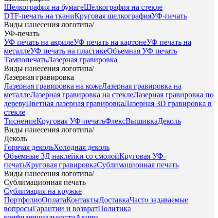
Шелкография на бумаге
Шелкография на стекле
DTF-печать на ткани
Круговая шелкография
УФ-печать
Виды нанесения логотипа
/
УФ-печать
УФ печать на акриле
УФ печать на картоне
УФ печать на
металле
УФ печать на пластике
Объемная УФ печать
Тампопечать
Лазерная гравировка
Виды нанесения логотипа
/
Лазерная гравировка
Лазерная гравировка на коже
Лазерная гравировка на
металле
Лазерная гравировка на стекле
Лазерная гравировка по
дереву
Цветная лазерная гравировка
Лазерная 3D гравировка в
стекле
Тиснение
Круговая УФ-печать
Флекс
Вышивка
Деколь
Виды нанесения логотипа
/
Деколь
Горячая деколь
Холодная деколь
Объемные 3Д наклейки со смолой
Круговая УФ-
печать
Круговая гравировка
Сублимационная печать
Виды нанесения логотипа
/
Сублимационная печать
Сублимация на кружке
Портфолио
Оплата
Контакты
Доставка
Часто задаваемые
вопросы
Гарантии и возврат
Политика
конфиденциальности
Акции