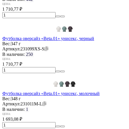
ЦЕНА:
1 710,77
₽
Футболка оверсайз «Beta.01» унисекс, черный
Вес:
347 г
Артикул:
231099XS-S
В наличии:
250
ЦЕНА:
1 710,77
₽
Футболка оверсайз «Beta.01» унисекс, молочный
Вес:
348 г
Артикул:
231011M-L
В наличии:
1
ЦЕНА:
1 693,08
₽