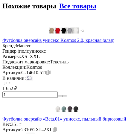
Похожие товары
Все товары
+2
Футболка оверсайз унисекс Kosmos 2.0, красная (алая)
Бренд:
Manevr
Гендер (пол):
унисекс
Размеры:
XS–XXL
Подлежит маркировке:
Текстиль
Коллекции:
Kosmos
Артикул:
G-14610.511
В наличии:
53
ЦЕНА:
1 652
₽
Футболка оверсайз «Beta.01» унисекс, пыльный бирюзовый
Вес:
351 г
Артикул:
231052XL-2XL