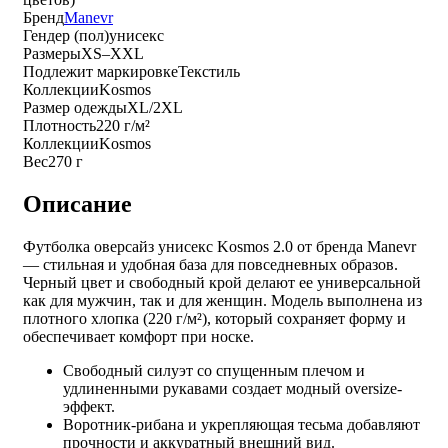
Бренд
Manevr
Гендер (пол)
унисекс
Размеры
XS–XXL
Подлежит маркировке
Текстиль
Коллекции
Kosmos
Размер одежды
XL/2XL
Плотность
220 г/м²
Коллекции
Kosmos
Вес
270 г
Описание
Футболка оверсайз унисекс Kosmos 2.0 от бренда Manevr
— стильная и удобная база для повседневных образов.
Черный цвет и свободный крой делают ее универсальной
как для мужчин, так и для женщин. Модель выполнена из
плотного хлопка (220 г/м²), который сохраняет форму и
обеспечивает комфорт при носке.
Свободный силуэт со спущенным плечом и
удлиненными рукавами создает модный oversize-
эффект.
Воротник-рибана и укрепляющая тесьма добавляют
прочности и аккуратный внешний вид.