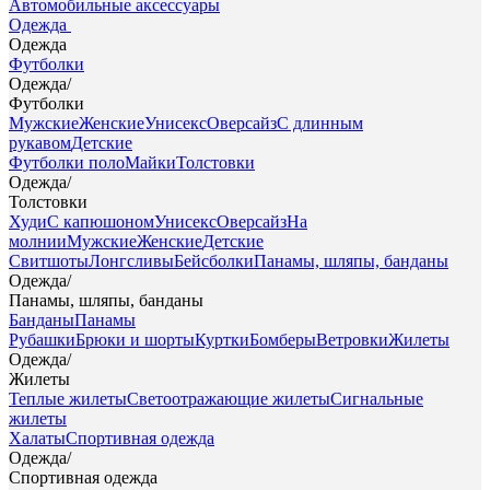
Автомобильные аксессуары
Одежда
Одежда
Футболки
Одежда
/
Футболки
Мужские
Женские
Унисекс
Оверсайз
С длинным
рукавом
Детские
Футболки поло
Майки
Толстовки
Одежда
/
Толстовки
Худи
С капюшоном
Унисекс
Оверсайз
На
молнии
Мужские
Женские
Детские
Свитшоты
Лонгсливы
Бейсболки
Панамы, шляпы, банданы
Одежда
/
Панамы, шляпы, банданы
Банданы
Панамы
Рубашки
Брюки и шорты
Куртки
Бомберы
Ветровки
Жилеты
Одежда
/
Жилеты
Теплые жилеты
Светоотражающие жилеты
Сигнальные
жилеты
Халаты
Спортивная одежда
Одежда
/
Спортивная одежда