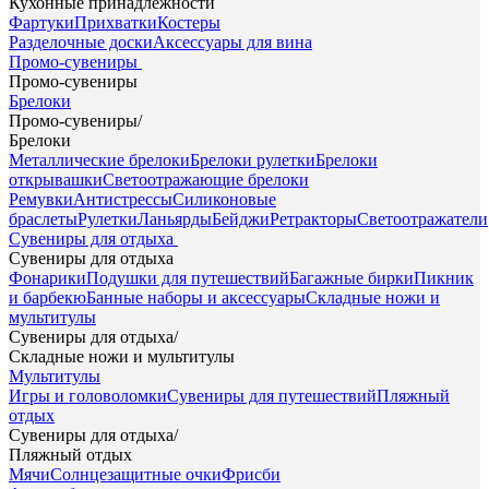
Кухонные принадлежности
Фартуки
Прихватки
Костеры
Разделочные доски
Аксессуары для вина
Промо-сувениры
Промо-сувениры
Брелоки
Промо-сувениры
/
Брелоки
Металлические брелоки
Брелоки рулетки
Брелоки
открывашки
Светоотражающие брелоки
Ремувки
Антистрессы
Силиконовые
браслеты
Рулетки
Ланьярды
Бейджи
Ретракторы
Светоотражатели
Сувениры для отдыха
Сувениры для отдыха
Фонарики
Подушки для путешествий
Багажные бирки
Пикник
и барбекю
Банные наборы и аксессуары
Складные ножи и
мультитулы
Сувениры для отдыха
/
Складные ножи и мультитулы
Мультитулы
Игры и головоломки
Сувениры для путешествий
Пляжный
отдых
Сувениры для отдыха
/
Пляжный отдых
Мячи
Солнцезащитные очки
Фрисби