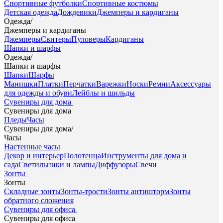
Спортивные футболки
Спортивные костюмы
Детская одежда
Дождевики
Джемперы и кардиганы
Одежда
/
Джемперы и кардиганы
Джемперы
Свитеры
Пуловеры
Кардиганы
Шапки и шарфы
Одежда
/
Шапки и шарфы
Шапки
Шарфы
Манишки
Платки
Перчатки
Варежки
Носки
Ремни
Аксессуары
для одежды и обуви
Лейблы и шильды
Сувениры для дома
Сувениры для дома
Пледы
Часы
Сувениры для дома
/
Часы
Настенные часы
Декор и интерьер
Полотенца
Инструменты для дома и
сада
Светильники и лампы
Диффузоры
Свечи
Зонты
Зонты
Складные зонты
Зонты-трости
Зонты антишторм
Зонты
обратного сложения
Сувениры для офиса
Сувениры для офиса