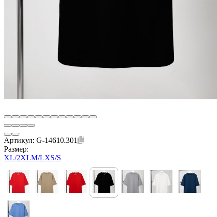
Артикул:
G-14610.301
Размер:
XL/2XL
M/L
XS/S