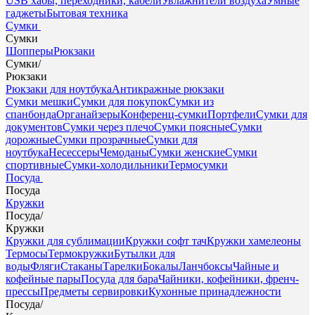
USB хабы, переходники, кабели
Увлажнители воздуха
Умные
гаджеты
Бытовая техника
Сумки
Сумки
Шопперы
Рюкзаки
Сумки
/
Рюкзаки
Рюкзаки для ноутбука
Антикражные рюкзаки
Сумки мешки
Сумки для покупок
Сумки из
спанбонда
Органайзеры
Конференц-сумки
Портфели
Сумки для
документов
Сумки через плечо
Сумки поясные
Сумки
дорожные
Сумки прозрачные
Сумки для
ноутбука
Несессеры
Чемоданы
Сумки женские
Сумки
спортивные
Сумки-холодильники
Термосумки
Посуда
Посуда
Кружки
Посуда
/
Кружки
Кружки для сублимации
Кружки софт тач
Кружки хамелеоны
Термосы
Термокружки
Бутылки для
воды
Фляги
Стаканы
Тарелки
Бокалы
Ланчбоксы
Чайные и
кофейные пары
Посуда для бара
Чайники, кофейники, френч-
прессы
Предметы сервировки
Кухонные принадлежности
Посуда
/